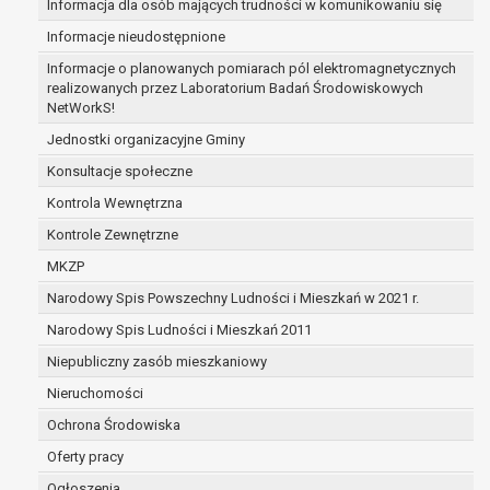
Informacja dla osób mających trudności w komunikowaniu się
zabezpieczenia ewentualnych roszczeń, a w
Informacje nieudostępnione
przypadku wyrażenia zgody na przetwarzanie
danych po zakończeniu i rozliczeniu umowy, do
Informacje o planowanych pomiarach pól elektromagnetycznych
realizowanych przez Laboratorium Badań Środowiskowych
czasu wycofania tej zgody.
NetWorkS!
Ponadto w przypadku umów o dofinansowanie
dane osobowe od momentu pozyskania
Jednostki organizacyjne Gminy
przechowywane są przez okres wynikający z
Konsultacje społeczne
umowy o dofinansowanie zawartej między
Kontrola Wewnętrzna
beneficjentem a określoną instytucją, trwałości
Kontrole Zewnętrzne
danego projektu i konieczności zachowania
dokumentacji projektu do celów kontrolnych.
MKZP
W związku z przetwarzaniem przez
Narodowy Spis Powszechny Ludności i Mieszkań w 2021 r.
administratora danych osobowych przysługuje
Narodowy Spis Ludności i Mieszkań 2011
Pani/Panu:
prawo dostępu do treści danych oraz
Niepubliczny zasób mieszkaniowy
otrzymywania ich kopii na podstawie art. 15
Nieruchomości
RODO;
Ochrona Środowiska
prawo do żądania sprostowania danych na
podstawie art. 16 RODO,
Oferty pracy
w przypadku gdy:
Ogłoszenia