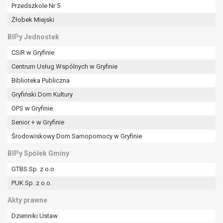
tym również profilowaniu.
Przedszkole Nr 5
Żłobek Miejski
BIPy Jednostek
CSiR w Gryfinie
Centrum Usług Wspólnych w Gryfinie
Biblioteka Publiczna
Gryfiński Dom Kultury
OPS w Gryfinie
Senior + w Gryfinie
Środowiskowy Dom Samopomocy w Gryfinie
BIPy Spółek Gminy
GTBS Sp. z o.o.
PUK Sp. z o.o.
Akty prawne
Dzienniki Ustaw