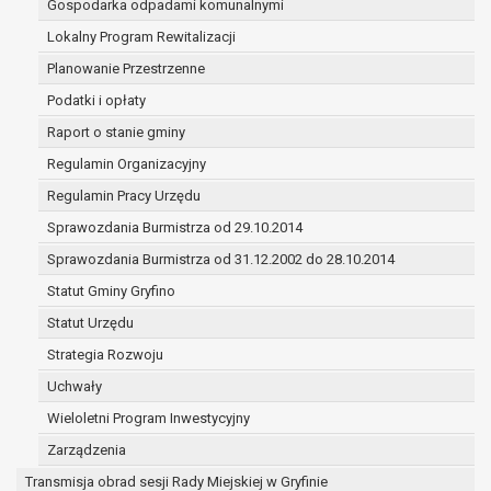
Gospodarka odpadami komunalnymi
(merytorycznych), a także obowiązków i
zadań zleconych przez instytucje
Lokalny Program Rewitalizacji
nadrzędne wobec Gminy;
Planowanie Przestrzenne
zawarcia i realizacji umów;
Podatki i opłaty
ochrony żywotnych interesów osoby, której
Raport o stanie gminy
dane dotyczą, lub innej osoby fizycznej;
wykonania zadania realizowanego w
Regulamin Organizacyjny
interesie publicznym lub w ramach
Regulamin Pracy Urzędu
sprawowania władzy publicznej
Sprawozdania Burmistrza od 29.10.2014
powierzonej administratorowi;
w pozostałych przypadkach dane osobowe
Sprawozdania Burmistrza od 31.12.2002 do 28.10.2014
przetwarzane są wyłącznie na podstawie
Statut Gminy Gryfino
wcześniej udzielonej zgody w zakresie i celu
Statut Urzędu
określonym w treści zgody.
W związku z przetwarzaniem danych w celu
Strategia Rozwoju
wskazanym w pkt. 3, dane osobowe mogą być
Uchwały
udostępniane innym upoważnionym odbiorcom lub
Wieloletni Program Inwestycyjny
kategoriom odbiorców danych osobowych.
Odbiorcami mogą być:
Zarządzenia
podmioty, które przetwarzają dane
Transmisja obrad sesji Rady Miejskiej w Gryfinie