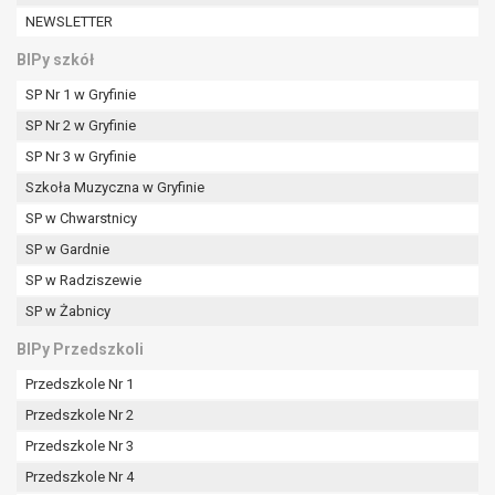
W przypadku gdy przetwarzanie danych
NEWSLETTER
osobowych odbywa się na podstawie zgody osoby
na przetwarzanie danych osobowych (art. 6 ust. 1
BIPy szkół
lit a RODO), przysługuje Pani/Panu prawo do
SP Nr 1 w Gryfinie
cofnięcia tej zgody w dowolnym momencie.
SP Nr 2 w Gryfinie
Cofnięcie to nie ma wpływu na zgodność
przetwarzania, którego dokonano na podstawie
SP Nr 3 w Gryfinie
zgody przed jej cofnięciem.
Szkoła Muzyczna w Gryfinie
Przysługuje Pani/Panu prawo wniesienia skargi do
SP w Chwarstnicy
organu nadzorczego na niezgodne z prawem
SP w Gardnie
przetwarzanie Pani/Pana danych osobowych
przez administratora.
SP w Radziszewie
Organem właściwym do wniesienia skargi jest
SP w Żabnicy
Prezes Urzędu Ochrony Danych Osobowych.
BIPy Przedszkoli
W zależności od sfery, w której przetwarzane są
dane osobowe, podanie danych osobowych jest
Przedszkole Nr 1
dobrowolne albo jest wymogiem ustawowym lub
Przedszkole Nr 2
umownym.
Przedszkole Nr 3
Pani/Pana dane nie będą poddawane
zautomatyzowanemu podejmowaniu decyzji, w
Przedszkole Nr 4