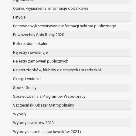
dane są nieprawidłowe lub
Opinie, wyjaśnienia, informacje dodatkowe
niekompletne;
prawo do żądania usunięcia danych
Petycje
osobowych (tzw. prawo do bycia
Ponowne wykorzystywanie informacji sektora publicznego
zapomnianym) na podstawie art. 17 RODO,
Powszechny Spis Rolny 2020
w przypadku gdy:
dane nie są już niezbędne do celów,
Referendum lokalne
dla których były zebrane lub w inny
Rejestry i Ewidencje
sposób przetwarzane,
Rejestry zamówień publicznych
osoba, której dane dotyczą, wniosła
sprzeciw wobec przetwarzania
Rejestr żłobków, klubów dziecięcych i przedszkoli
danych osobowych,
Skargi i wnioski
osoba, której dane dotyczą wycofała
Spółki Gminy
zgodę na przetwarzanie danych
osobowych, która jest podstawą
Sprawozdania z Programów Współpracy
przetwarzania danych i nie ma innej
Szczeciński Obszar Metropolitalny
podstawy prawnej przetwarzania
Wybory
danych,
Wybory ławników 2023
dane osobowe przetwarzane są
niezgodnie z prawem,
Wybory uzupełniające ławników 2021 r.