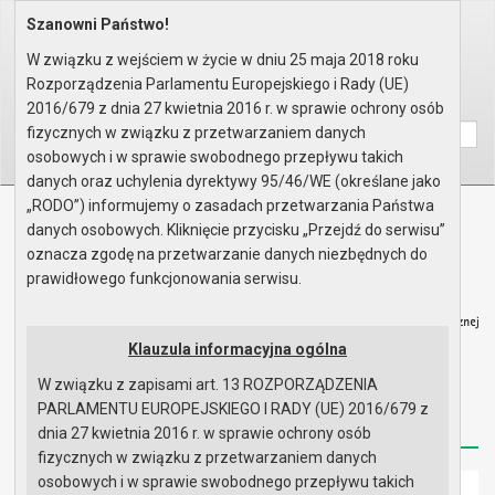
Szanowni Państwo!
Home
Organy
Rada Miejska
IX kadencja Rady Miejskiej
Komisje
Komisja Budżetu, Finansów, Rol..
W związku z wejściem w życie w dniu 25 maja 2018 roku
Rok 2025 - posiedzenia
Posiedzenie z 16 stycznia 2025..
Rozporządzenia Parlamentu Europejskiego i Rady (UE)
Wyszukaj na stronie:
A
2016/679 z dnia 27 kwietnia 2016 r. w sprawie ochrony osób
A
A
fizycznych w związku z przetwarzaniem danych
osobowych i w sprawie swobodnego przepływu takich
danych oraz uchylenia dyrektywy 95/46/WE (określane jako
„RODO”) informujemy o zasadach przetwarzania Państwa
Biuletyn Informacji Publicznej
danych osobowych. Kliknięcie przycisku „Przejdź do serwisu”
Urząd Miasta i Gminy w Gryfinie
oznacza zgodę na przetwarzanie danych niezbędnych do
prawidłowego funkcjonowania serwisu.
Klauzula informacyjna ogólna
W związku z zapisami art. 13 ROZPORZĄDZENIA
Strona główna
Mapa serwisu
Aktualności
PARLAMENTU EUROPEJSKIEGO I RADY (UE) 2016/679 z
Redakcja
Instrukcja korzystania
Dostępność
dnia 27 kwietnia 2016 r. w sprawie ochrony osób
fizycznych w związku z przetwarzaniem danych
osobowych i w sprawie swobodnego przepływu takich
Strona główna