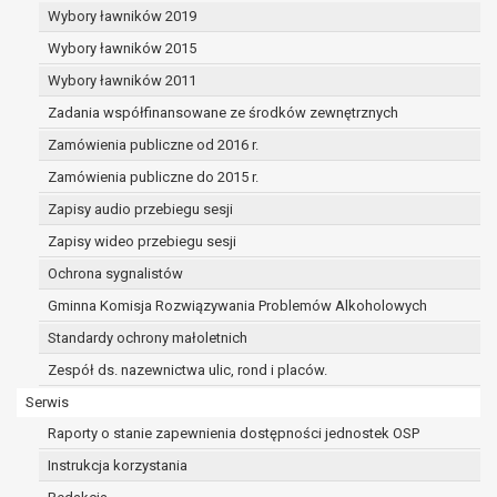
dane osobowe muszą być usunięte w
Wybory ławników 2019
celu wywiązania się z obowiązku
Wybory ławników 2015
wynikającego z przepisów prawa;
prawo do żądania ograniczenia
Wybory ławników 2011
przetwarzania danych osobowych na
Zadania współfinansowane ze środków zewnętrznych
podstawie art. 18 RODO, w przypadku gdy:
Zamówienia publiczne od 2016 r.
osoba, której dane dotyczą
kwestionuje prawidłowość danych
Zamówienia publiczne do 2015 r.
osobowych – na okres pozwalający
Zapisy audio przebiegu sesji
administratorowi sprawdzić
Zapisy wideo przebiegu sesji
prawidłowość tych danych,
przetwarzanie danych jest niezgodne
Ochrona sygnalistów
z prawem, a osoba, której dane
Gminna Komisja Rozwiązywania Problemów Alkoholowych
dotyczą, sprzeciwia się usunięciu
Standardy ochrony małoletnich
danych, żądając w zamian ich
ograniczenia,
Zespół ds. nazewnictwa ulic, rond i placów.
administrator nie potrzebuje już
Serwis
danych dla swoich celów, ale osoba,
Raporty o stanie zapewnienia dostępności jednostek OSP
której dane dotyczą, potrzebuje ich do
ustalenia, obrony lub dochodzenia
Instrukcja korzystania
roszczeń,