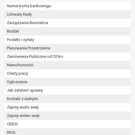
wykonania zadania realizowanego w
Numer konta bankowego
interesie publicznym lub w ramach
Uchwały Rady
sprawowania władzy publicznej
powierzonej administratorowi bądź
Zarządzenia Burmistrza
niezbędność przetwarzania do celów
Budżet
wynikających z prawnie
Podatki i opłaty
uzasadnionych interesów
Planowanie Przestrzenne
realizowanych przez administratora
lub przez stronę trzecią.
Zamówienia Publiczne od 2016 r.
Z przyczyn związanych z Pani/Pana
Nieruchomości
szczególną sytuacją. W razie wniesienia
Oferty pracy
sprzeciwu, administrator nie może już
przetwarzać tych danych osobowych, chyba
Ogłoszenia
że wykaże on istnienie ważnych prawnie
Jak załatwić sprawę
uzasadnionych podstaw do przetwarzania,
Kontakt z radnymi
nadrzędnych wobec interesów, praw i
Zapisy audio sesji
wolności osoby, której dane dotyczą, lub
podstaw do ustalenia, dochodzenia lub
Zapisy wideo sesji
obrony roszczeń.
CEIDG
RIOS