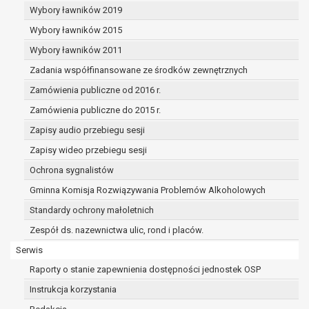
dane osobowe muszą być usunięte w
Wybory ławników 2019
celu wywiązania się z obowiązku
Wybory ławników 2015
wynikającego z przepisów prawa;
prawo do żądania ograniczenia
Wybory ławników 2011
przetwarzania danych osobowych na
Zadania współfinansowane ze środków zewnętrznych
podstawie art. 18 RODO, w przypadku gdy:
Zamówienia publiczne od 2016 r.
osoba, której dane dotyczą
kwestionuje prawidłowość danych
Zamówienia publiczne do 2015 r.
osobowych – na okres pozwalający
Zapisy audio przebiegu sesji
administratorowi sprawdzić
Zapisy wideo przebiegu sesji
prawidłowość tych danych,
przetwarzanie danych jest niezgodne
Ochrona sygnalistów
z prawem, a osoba, której dane
Gminna Komisja Rozwiązywania Problemów Alkoholowych
dotyczą, sprzeciwia się usunięciu
Standardy ochrony małoletnich
danych, żądając w zamian ich
ograniczenia,
Zespół ds. nazewnictwa ulic, rond i placów.
administrator nie potrzebuje już
Serwis
danych dla swoich celów, ale osoba,
Raporty o stanie zapewnienia dostępności jednostek OSP
której dane dotyczą, potrzebuje ich do
ustalenia, obrony lub dochodzenia
Instrukcja korzystania
roszczeń,