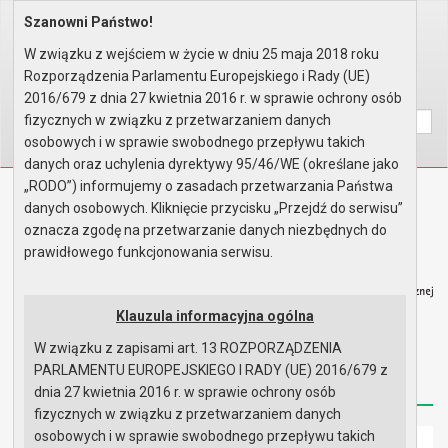
Szanowni Państwo!
Home
Organy
Rada Miejska
IX kadencja Rady Miejskiej
Sesje Rady Miejskiej
XI Sesja Rady - 19.12.2024
W związku z wejściem w życie w dniu 25 maja 2018 roku
Porządek obrad
Rozporządzenia Parlamentu Europejskiego i Rady (UE)
Wyszukaj na stronie:
A
2016/679 z dnia 27 kwietnia 2016 r. w sprawie ochrony osób
A
A
fizycznych w związku z przetwarzaniem danych
osobowych i w sprawie swobodnego przepływu takich
danych oraz uchylenia dyrektywy 95/46/WE (określane jako
„RODO”) informujemy o zasadach przetwarzania Państwa
Biuletyn Informacji Publicznej
danych osobowych. Kliknięcie przycisku „Przejdź do serwisu”
Urząd Miasta i Gminy w Gryfinie
oznacza zgodę na przetwarzanie danych niezbędnych do
prawidłowego funkcjonowania serwisu.
Klauzula informacyjna ogólna
W związku z zapisami art. 13 ROZPORZĄDZENIA
Strona główna
Mapa serwisu
Aktualności
PARLAMENTU EUROPEJSKIEGO I RADY (UE) 2016/679 z
Redakcja
Instrukcja korzystania
Dostępność
dnia 27 kwietnia 2016 r. w sprawie ochrony osób
fizycznych w związku z przetwarzaniem danych
osobowych i w sprawie swobodnego przepływu takich
Strona główna