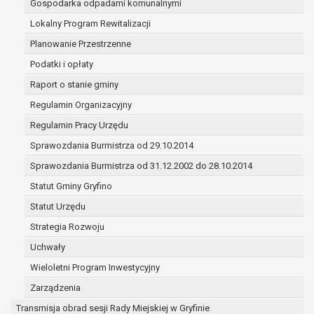
Gospodarka odpadami komunalnymi
(merytorycznych), a także obowiązków i
zadań zleconych przez instytucje
Lokalny Program Rewitalizacji
nadrzędne wobec Gminy;
Planowanie Przestrzenne
zawarcia i realizacji umów;
Podatki i opłaty
ochrony żywotnych interesów osoby, której
Raport o stanie gminy
dane dotyczą, lub innej osoby fizycznej;
wykonania zadania realizowanego w
Regulamin Organizacyjny
interesie publicznym lub w ramach
Regulamin Pracy Urzędu
sprawowania władzy publicznej
Sprawozdania Burmistrza od 29.10.2014
powierzonej administratorowi;
w pozostałych przypadkach dane osobowe
Sprawozdania Burmistrza od 31.12.2002 do 28.10.2014
przetwarzane są wyłącznie na podstawie
Statut Gminy Gryfino
wcześniej udzielonej zgody w zakresie i celu
Statut Urzędu
określonym w treści zgody.
W związku z przetwarzaniem danych w celu
Strategia Rozwoju
wskazanym w pkt. 3, dane osobowe mogą być
Uchwały
udostępniane innym upoważnionym odbiorcom lub
Wieloletni Program Inwestycyjny
kategoriom odbiorców danych osobowych.
Odbiorcami mogą być:
Zarządzenia
podmioty, które przetwarzają dane
Transmisja obrad sesji Rady Miejskiej w Gryfinie