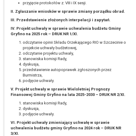
wykonania zadania realizowanego w
przyjęcie protokołów z: VIII i IX sesji.
interesie publicznym lub w ramach
II. Zgłaszanie wniosków w sprawie zmiany porządku obrad.
sprawowania władzy publicznej
III. Przedstawienie złożonych interpelacji i zapytań.
powierzonej administratorowi bądź
IV. Projekt uchwały w sprawie uchwalenia budżetu Gminy
niezbędność przetwarzania do celów
Gryfino na 2025 rok – DRUK NR 1/XI.
wynikających z prawnie
uzasadnionych interesów
odczytanie opinii Składu Orzekającego RIO w Szczecinie o
projekcie uchwały budżetowej,
realizowanych przez administratora
odczytanie projektu uchwały,
lub przez stronę trzecią.
stanowiska komisji Rady,
Z przyczyn związanych z Pani/Pana
dyskusja,
szczególną sytuacją. W razie wniesienia
przedstawienie autopoprawek zgłoszonych przez
Burmistrza,
sprzeciwu, administrator nie może już
podjęcie uchwały.
przetwarzać tych danych osobowych, chyba
że wykaże on istnienie ważnych prawnie
V. Projekt uchwały w sprawie Wieloletniej Prognozy
Finansowej Gminy Gryfino na lata 2025-2030 – DRUK NR 2/XI.
uzasadnionych podstaw do przetwarzania,
nadrzędnych wobec interesów, praw i
stanowiska komisji Rady,
dyskusja,
wolności osoby, której dane dotyczą, lub
podjęcie uchwały.
podstaw do ustalenia, dochodzenia lub
obrony roszczeń.
VI. Projekt uchwały zmieniający uchwałę w sprawie
uchwalenia budżetu gminy Gryfino na 2024 rok – DRUK NR
3/XI.