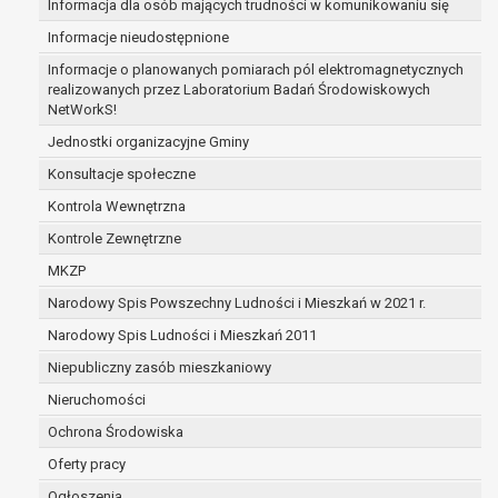
Informacja dla osób mających trudności w komunikowaniu się
zabezpieczenia ewentualnych roszczeń, a w
Informacje nieudostępnione
przypadku wyrażenia zgody na przetwarzanie
danych po zakończeniu i rozliczeniu umowy, do
Informacje o planowanych pomiarach pól elektromagnetycznych
realizowanych przez Laboratorium Badań Środowiskowych
czasu wycofania tej zgody.
NetWorkS!
Ponadto w przypadku umów o dofinansowanie
dane osobowe od momentu pozyskania
Jednostki organizacyjne Gminy
przechowywane są przez okres wynikający z
Konsultacje społeczne
umowy o dofinansowanie zawartej między
Kontrola Wewnętrzna
beneficjentem a określoną instytucją, trwałości
Kontrole Zewnętrzne
danego projektu i konieczności zachowania
dokumentacji projektu do celów kontrolnych.
MKZP
W związku z przetwarzaniem przez
Narodowy Spis Powszechny Ludności i Mieszkań w 2021 r.
administratora danych osobowych przysługuje
Narodowy Spis Ludności i Mieszkań 2011
Pani/Panu:
prawo dostępu do treści danych oraz
Niepubliczny zasób mieszkaniowy
otrzymywania ich kopii na podstawie art. 15
Nieruchomości
RODO;
Ochrona Środowiska
prawo do żądania sprostowania danych na
podstawie art. 16 RODO,
Oferty pracy
w przypadku gdy:
Ogłoszenia