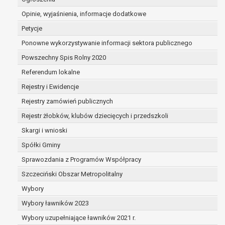
dane są nieprawidłowe lub
Opinie, wyjaśnienia, informacje dodatkowe
niekompletne;
prawo do żądania usunięcia danych
Petycje
osobowych (tzw. prawo do bycia
Ponowne wykorzystywanie informacji sektora publicznego
zapomnianym) na podstawie art. 17 RODO,
Powszechny Spis Rolny 2020
w przypadku gdy:
dane nie są już niezbędne do celów,
Referendum lokalne
dla których były zebrane lub w inny
Rejestry i Ewidencje
sposób przetwarzane,
Rejestry zamówień publicznych
osoba, której dane dotyczą, wniosła
sprzeciw wobec przetwarzania
Rejestr żłobków, klubów dziecięcych i przedszkoli
danych osobowych,
Skargi i wnioski
osoba, której dane dotyczą wycofała
Spółki Gminy
zgodę na przetwarzanie danych
osobowych, która jest podstawą
Sprawozdania z Programów Współpracy
przetwarzania danych i nie ma innej
Szczeciński Obszar Metropolitalny
podstawy prawnej przetwarzania
Wybory
danych,
Wybory ławników 2023
dane osobowe przetwarzane są
niezgodnie z prawem,
Wybory uzupełniające ławników 2021 r.