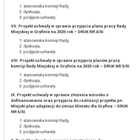
W przypadku gdy przetwarzanie danych
stanowiska komisji Rady,
osobowych odbywa się na podstawie zgody osoby
dyskusja,
na przetwarzanie danych osobowych (art. 6 ust. 1
podjęcie uchwały.
lit a RODO), przysługuje Pani/Panu prawo do
VII. Projekt uchwały w sprawie przyjęcia planu pracy Rady
cofnięcia tej zgody w dowolnym momencie.
Miejskiej w Gryfinie na 2025 rok – DRUK NR 4/XI.
Cofnięcie to nie ma wpływu na zgodność
stanowiska komisji Rady,
przetwarzania, którego dokonano na podstawie
dyskusja,
zgody przed jej cofnięciem.
podjęcie uchwały.
Przysługuje Pani/Panu prawo wniesienia skargi do
VIII. Projekt uchwały w sprawie przyjęcia planów pracy
organu nadzorczego na niezgodne z prawem
komisji Rady Miejskiej w Gryfinie na 2025 rok – DRUK NR 5/XI.
przetwarzanie Pani/Pana danych osobowych
stanowiska komisji Rady,
przez administratora.
dyskusja,
Organem właściwym do wniesienia skargi jest
podjęcie uchwały.
Prezes Urzędu Ochrony Danych Osobowych.
IX. Projekt uchwały w sprawie złożenia wniosku o
W zależności od sfery, w której przetwarzane są
dofinansowanie oraz przyjęcia do realizacji projektu pn.
dane osobowe, podanie danych osobowych jest
Miejski plan adaptacji do zmian klimatu dla Gryfina – DRUK
NR 6/XI.
dobrowolne albo jest wymogiem ustawowym lub
umownym.
stanowiska komisji Rady,
dyskusja,
Pani/Pana dane nie będą poddawane
podjęcie uchwały.
zautomatyzowanemu podejmowaniu decyzji, w