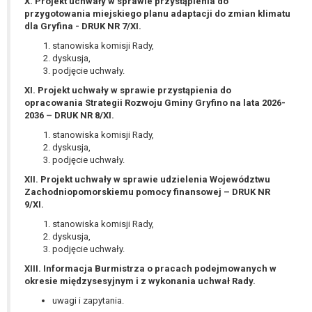
tym również profilowaniu.
X. Projekt uchwały w sprawie przystąpienia do
przygotowania miejskiego planu adaptacji do zmian klimatu
dla Gryfina - DRUK NR 7/XI.
stanowiska komisji Rady,
dyskusja,
podjęcie uchwały.
XI. Projekt uchwały w sprawie przystąpienia do
opracowania Strategii Rozwoju Gminy Gryfino na lata 2026-
2036 – DRUK NR 8/XI.
stanowiska komisji Rady,
dyskusja,
podjęcie uchwały.
XII. Projekt uchwały w sprawie udzielenia Województwu
Zachodniopomorskiemu pomocy finansowej – DRUK NR
9/XI.
stanowiska komisji Rady,
dyskusja,
podjęcie uchwały.
XIII. Informacja Burmistrza o pracach podejmowanych w
okresie międzysesyjnym i z wykonania uchwał Rady.
uwagi i zapytania.