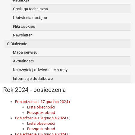
Redakcja
osoba, której dane dotyczą, wniosła
Obsługa techniczna
sprzeciw wobec przetwarzania
Ułatwienia dostępu
danych - do czasu ustalenia czy
prawnie uzasadnione podstawy po
Pliki cookies
stronie administratora są nadrzędne
Newsletter
wobec podstawy sprzeciwu;
O Biuletynie
prawo do przenoszenia danych na
podstawie art. 20 RODO, w przypadku gdy
Mapa serwisu
łącznie spełnione są następujące przesłanki:
Aktualności
przetwarzanie danych odbywa się na
Najczęściej odwiedzane strony
podstawie umowy zawartej z osobą,
której dane dotyczą lub na podstawie
Informacje dodatkowe
zgody wyrażonej przez tą osobę,
Rok 2024 - posiedzenia
przetwarzanie odbywa się w sposób
zautomatyzowany;
Posiedzenie z 17 grudnia 2024 r.
prawo sprzeciwu wobec przetwarzania
Lista obecności
danych na podstawie art. 21 RODO, wobec
Porządek obrad
przetwarzania danych osobowych, którego
Posiedzenie z 9 grudnia 2024 r.
Lista obecności
podstawą prawną jest:
Porządek obrad
niezbędność przetwarzania do
Posiedzenie z 5 grudnia 2024 r.