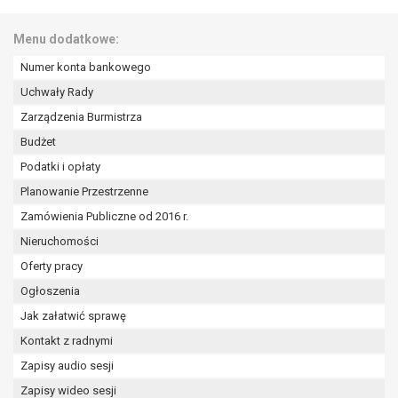
W przypadku gdy przetwarzanie danych
osobowych odbywa się na podstawie zgody osoby
Menu dodatkowe:
na przetwarzanie danych osobowych (art. 6 ust. 1
lit a RODO), przysługuje Pani/Panu prawo do
Numer konta bankowego
cofnięcia tej zgody w dowolnym momencie.
Uchwały Rady
Cofnięcie to nie ma wpływu na zgodność
Zarządzenia Burmistrza
przetwarzania, którego dokonano na podstawie
Budżet
zgody przed jej cofnięciem.
Przysługuje Pani/Panu prawo wniesienia skargi do
Podatki i opłaty
organu nadzorczego na niezgodne z prawem
Planowanie Przestrzenne
przetwarzanie Pani/Pana danych osobowych
Zamówienia Publiczne od 2016 r.
przez administratora.
Nieruchomości
Organem właściwym do wniesienia skargi jest
Prezes Urzędu Ochrony Danych Osobowych.
Oferty pracy
W zależności od sfery, w której przetwarzane są
Ogłoszenia
dane osobowe, podanie danych osobowych jest
Jak załatwić sprawę
dobrowolne albo jest wymogiem ustawowym lub
umownym.
Kontakt z radnymi
Pani/Pana dane nie będą poddawane
Zapisy audio sesji
zautomatyzowanemu podejmowaniu decyzji, w
Zapisy wideo sesji