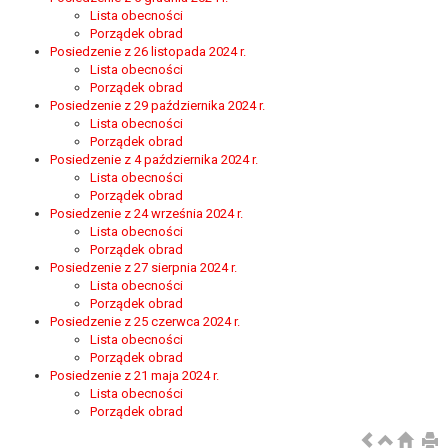
wykonania zadania realizowanego w
Lista obecności
interesie publicznym lub w ramach
Porządek obrad
sprawowania władzy publicznej
Posiedzenie z 26 listopada 2024 r.
Lista obecności
powierzonej administratorowi bądź
Porządek obrad
niezbędność przetwarzania do celów
Posiedzenie z 29 października 2024 r.
wynikających z prawnie
Lista obecności
uzasadnionych interesów
Porządek obrad
Posiedzenie z 4 października 2024 r.
realizowanych przez administratora
Lista obecności
lub przez stronę trzecią.
Porządek obrad
Z przyczyn związanych z Pani/Pana
Posiedzenie z 24 września 2024 r.
szczególną sytuacją. W razie wniesienia
Lista obecności
sprzeciwu, administrator nie może już
Porządek obrad
Posiedzenie z 27 sierpnia 2024 r.
przetwarzać tych danych osobowych, chyba
Lista obecności
że wykaże on istnienie ważnych prawnie
Porządek obrad
uzasadnionych podstaw do przetwarzania,
Posiedzenie z 25 czerwca 2024 r.
nadrzędnych wobec interesów, praw i
Lista obecności
Porządek obrad
wolności osoby, której dane dotyczą, lub
Posiedzenie z 21 maja 2024 r.
podstaw do ustalenia, dochodzenia lub
Lista obecności
obrony roszczeń.
Porządek obrad