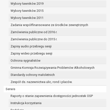
dane osobowe muszą być usunięte w
Wybory ławników 2019
celu wywiązania się z obowiązku
Wybory ławników 2015
wynikającego z przepisów prawa;
prawo do żądania ograniczenia
Wybory ławników 2011
przetwarzania danych osobowych na
Zadania współfinansowane ze środków zewnętrznych
podstawie art. 18 RODO, w przypadku gdy:
Zamówienia publiczne od 2016 r.
osoba, której dane dotyczą
kwestionuje prawidłowość danych
Zamówienia publiczne do 2015 r.
osobowych – na okres pozwalający
Zapisy audio przebiegu sesji
administratorowi sprawdzić
Zapisy wideo przebiegu sesji
prawidłowość tych danych,
przetwarzanie danych jest niezgodne
Ochrona sygnalistów
z prawem, a osoba, której dane
Gminna Komisja Rozwiązywania Problemów Alkoholowych
dotyczą, sprzeciwia się usunięciu
Standardy ochrony małoletnich
danych, żądając w zamian ich
ograniczenia,
Zespół ds. nazewnictwa ulic, rond i placów.
administrator nie potrzebuje już
Serwis
danych dla swoich celów, ale osoba,
Raporty o stanie zapewnienia dostępności jednostek OSP
której dane dotyczą, potrzebuje ich do
ustalenia, obrony lub dochodzenia
Instrukcja korzystania
roszczeń,