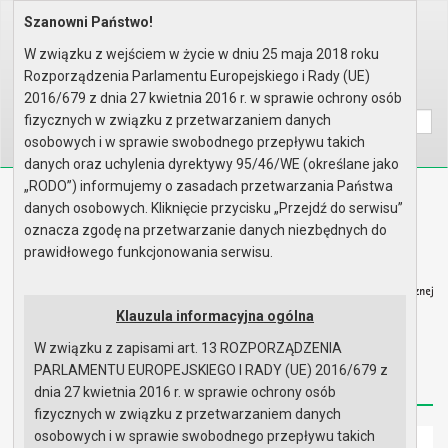
Szanowni Państwo!
Home
Organy
Rada Miejska
IX kadencja Rady Miejskiej
Komisje
Komisja Budżetu, Finansów, Rol..
W związku z wejściem w życie w dniu 25 maja 2018 roku
Rok 2024 - posiedzenia
Rozporządzenia Parlamentu Europejskiego i Rady (UE)
Wyszukaj na stronie:
A
2016/679 z dnia 27 kwietnia 2016 r. w sprawie ochrony osób
A
A
fizycznych w związku z przetwarzaniem danych
osobowych i w sprawie swobodnego przepływu takich
danych oraz uchylenia dyrektywy 95/46/WE (określane jako
„RODO”) informujemy o zasadach przetwarzania Państwa
Biuletyn Informacji Publicznej
danych osobowych. Kliknięcie przycisku „Przejdź do serwisu”
Urząd Miasta i Gminy w Gryfinie
oznacza zgodę na przetwarzanie danych niezbędnych do
prawidłowego funkcjonowania serwisu.
Klauzula informacyjna ogólna
W związku z zapisami art. 13 ROZPORZĄDZENIA
Strona główna
Mapa serwisu
Aktualności
PARLAMENTU EUROPEJSKIEGO I RADY (UE) 2016/679 z
Redakcja
Instrukcja korzystania
Dostępność
dnia 27 kwietnia 2016 r. w sprawie ochrony osób
fizycznych w związku z przetwarzaniem danych
osobowych i w sprawie swobodnego przepływu takich
Strona główna