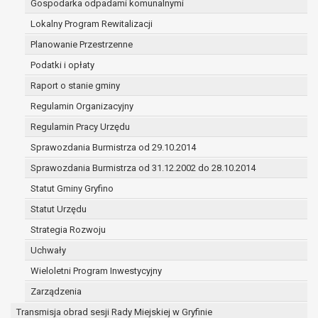
Gospodarka odpadami komunalnymi
(merytorycznych), a także obowiązków i
zadań zleconych przez instytucje
Lokalny Program Rewitalizacji
nadrzędne wobec Gminy;
Planowanie Przestrzenne
zawarcia i realizacji umów;
Podatki i opłaty
ochrony żywotnych interesów osoby, której
Raport o stanie gminy
dane dotyczą, lub innej osoby fizycznej;
wykonania zadania realizowanego w
Regulamin Organizacyjny
interesie publicznym lub w ramach
Regulamin Pracy Urzędu
sprawowania władzy publicznej
Sprawozdania Burmistrza od 29.10.2014
powierzonej administratorowi;
w pozostałych przypadkach dane osobowe
Sprawozdania Burmistrza od 31.12.2002 do 28.10.2014
przetwarzane są wyłącznie na podstawie
Statut Gminy Gryfino
wcześniej udzielonej zgody w zakresie i celu
Statut Urzędu
określonym w treści zgody.
W związku z przetwarzaniem danych w celu
Strategia Rozwoju
wskazanym w pkt. 3, dane osobowe mogą być
Uchwały
udostępniane innym upoważnionym odbiorcom lub
Wieloletni Program Inwestycyjny
kategoriom odbiorców danych osobowych.
Odbiorcami mogą być:
Zarządzenia
podmioty, które przetwarzają dane
Transmisja obrad sesji Rady Miejskiej w Gryfinie