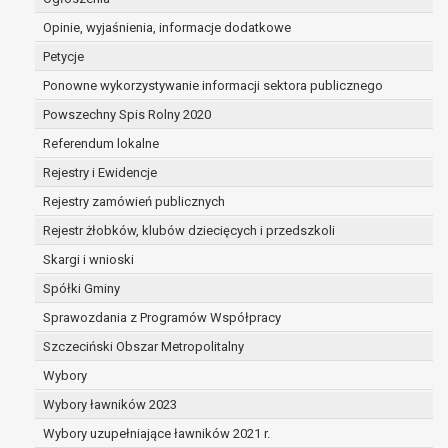
dane są nieprawidłowe lub
Opinie, wyjaśnienia, informacje dodatkowe
niekompletne;
prawo do żądania usunięcia danych
Petycje
osobowych (tzw. prawo do bycia
Ponowne wykorzystywanie informacji sektora publicznego
zapomnianym) na podstawie art. 17 RODO,
Powszechny Spis Rolny 2020
w przypadku gdy:
dane nie są już niezbędne do celów,
Referendum lokalne
dla których były zebrane lub w inny
Rejestry i Ewidencje
sposób przetwarzane,
Rejestry zamówień publicznych
osoba, której dane dotyczą, wniosła
sprzeciw wobec przetwarzania
Rejestr żłobków, klubów dziecięcych i przedszkoli
danych osobowych,
Skargi i wnioski
osoba, której dane dotyczą wycofała
Spółki Gminy
zgodę na przetwarzanie danych
osobowych, która jest podstawą
Sprawozdania z Programów Współpracy
przetwarzania danych i nie ma innej
Szczeciński Obszar Metropolitalny
podstawy prawnej przetwarzania
Wybory
danych,
Wybory ławników 2023
dane osobowe przetwarzane są
niezgodnie z prawem,
Wybory uzupełniające ławników 2021 r.