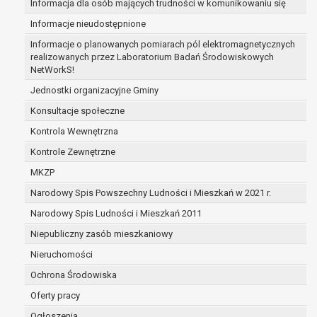
Informacja dla osób mających trudności w komunikowaniu się
zabezpieczenia ewentualnych roszczeń, a w
Informacje nieudostępnione
przypadku wyrażenia zgody na przetwarzanie
danych po zakończeniu i rozliczeniu umowy, do
Informacje o planowanych pomiarach pól elektromagnetycznych
realizowanych przez Laboratorium Badań Środowiskowych
czasu wycofania tej zgody.
NetWorkS!
Ponadto w przypadku umów o dofinansowanie
dane osobowe od momentu pozyskania
Jednostki organizacyjne Gminy
przechowywane są przez okres wynikający z
Konsultacje społeczne
umowy o dofinansowanie zawartej między
Kontrola Wewnętrzna
beneficjentem a określoną instytucją, trwałości
Kontrole Zewnętrzne
danego projektu i konieczności zachowania
dokumentacji projektu do celów kontrolnych.
MKZP
W związku z przetwarzaniem przez
Narodowy Spis Powszechny Ludności i Mieszkań w 2021 r.
administratora danych osobowych przysługuje
Narodowy Spis Ludności i Mieszkań 2011
Pani/Panu:
prawo dostępu do treści danych oraz
Niepubliczny zasób mieszkaniowy
otrzymywania ich kopii na podstawie art. 15
Nieruchomości
RODO;
Ochrona Środowiska
prawo do żądania sprostowania danych na
podstawie art. 16 RODO,
Oferty pracy
w przypadku gdy:
Ogłoszenia