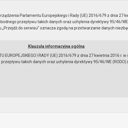
je
zenie z 29 stycznia 2024..
ządzenia Parlamentu Europejskiego i Rady (UE) 2016/679 z dnia 27 kw
bodnego przepływu takich danych oraz uchylenia dyrektywy 95/46/WE
ku „Przejdź do serwisu” oznacza zgodę na przetwarzanie danych niezb
Klauzula informacyjna ogólna
a
Instrukcja korzystania
Dostępność
EUROPEJSKIEGO I RADY (UE) 2016/679 z dnia 27 kwietnia 2016 r. w s
epływu takich danych oraz uchylenia dyrektywy 95/46/WE (RODO) (Dz.U
 z 29 stycznia 2024 r.
ności
obrad
bowiązującymi przepisami prawa w celu: