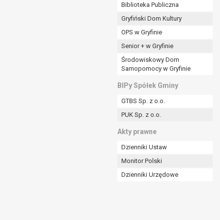
ania władzy publicznej powierzonej
Biblioteka Publiczna
Gryfiński Dom Kultury
stratora lub przez stronę trzecią.
OPS w Gryfinie
rzetwarzać tych danych osobowych, chyba że wykaże
osoby, której dane dotyczą, lub podstaw do
Senior + w Gryfinie
Środowiskowy Dom
Samopomocy w Gryfinie
art. 6 ust. 1 lit a RODO), przysługuje Pani/Panu
BIPy Spółek Gminy
no na podstawie zgody przed jej cofnięciem.
GTBS Sp. z o.o.
nych osobowych przez administratora.
PUK Sp. z o.o.
mogiem ustawowym lub umownym.
Akty prawne
Dzienniki Ustaw
Monitor Polski
Dzienniki Urzędowe