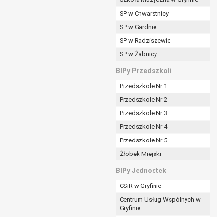
SP w Chwarstnicy
SP w Gardnie
padku gdy:
SP w Radziszewie
SP w Żabnicy
nia danych i nie ma innej podstawy prawnej
BIPy Przedszkoli
Przedszkole Nr 1
Przedszkole Nr 2
Przedszkole Nr 3
wi sprawdzić prawidłowość tych danych,
Przedszkole Nr 4
ądając w zamian ich ograniczenia,
Przedszkole Nr 5
enia, obrony lub dochodzenia roszczeń,
Żłobek Miejski
sadnione podstawy po stronie administratora są
BIPy Jednostek
i:
CSiR w Gryfinie
zgody wyrażonej przez tą osobę,
Centrum Usług Wspólnych w
órego podstawą prawną jest:
Gryfinie