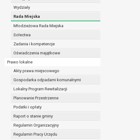
realizacji zadań wynikających z przepisów prawa
Wydziały
szeregu ustaw kompetencyjnych (merytorycznych
Rada Miejska
zawarcia i realizacji umów;
Młodzieżowa Rada Miejska
ochrony żywotnych interesów osoby, której dane d
wykonania zadania realizowanego w interesie p
Sołectwa
w pozostałych przypadkach dane osobowe przetw
Zadania i kompetencje
W związku z przetwarzaniem danych w celu wskazany
Oświadczenia majątkowe
osobowych. Odbiorcami mogą być:
podmioty, które przetwarzają dane osobowe w i
Prawo lokalne
podmioty upoważnione do odbioru danych osob
Akty prawa miejscowego
Pani/Pana dane osobowe będą przetwarzane przez okres
Gospodarka odpadami komunalnymi
przepisy prawa powszechnie obowiązującego.
W przypadku, gdy dane osobowe przetwarzane są na po
Lokalny Program Rewitalizacji
W przypadku, gdy dane osobowe przetwarzane są w celu
Planowanie Przestrzenne
czasie w zakresie wymaganym przez przepisy prawa lu
Podatki i opłaty
rozliczeniu umowy, do czasu wycofania tej zgody.
Raport o stanie gminy
Ponadto w przypadku umów o dofinansowanie dane o
beneficjentem a określoną instytucją, trwałości daneg
Regulamin Organizacyjny
W związku z przetwarzaniem przez administratora da
Regulamin Pracy Urzędu
prawo dostępu do treści danych oraz otrzymywan