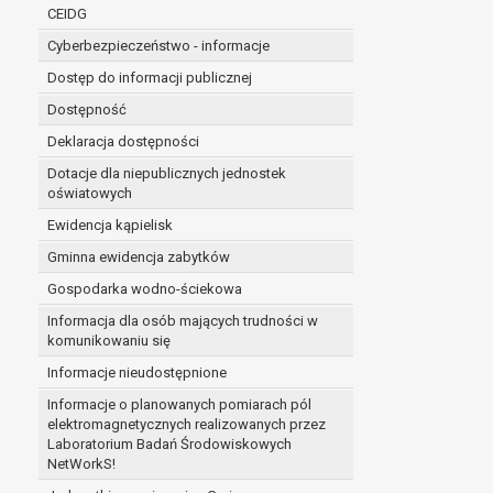
niezbędność przetwarzania do wykonania 
CEIDG
administratorowi bądź
Cyberbezpieczeństwo - informacje
niezbędność przetwarzania do celów wynik
Z przyczyn związanych z Pani/Pana szczególną s
Dostęp do informacji publicznej
on istnienie ważnych prawnie uzasadnionych pod
Dostępność
ustalenia, dochodzenia lub obrony roszczeń.
Deklaracja dostępności
Dotacje dla niepublicznych jednostek
W przypadku gdy przetwarzanie danych osobowych odby
oświatowych
prawo do cofnięcia tej zgody w dowolnym momencie. C
Ewidencja kąpielisk
Przysługuje Pani/Panu prawo wniesienia skargi do o
Gminna ewidencja zabytków
Organem właściwym do wniesienia skargi jest Prezes
W zależności od sfery, w której przetwarzane są da
Gospodarka wodno-ściekowa
Pani/Pana dane nie będą poddawane zautomatyzowane
Informacja dla osób mających trudności w
komunikowaniu się
Informacje nieudostępnione
Informacje o planowanych pomiarach pól
elektromagnetycznych realizowanych przez
Laboratorium Badań Środowiskowych
NetWorkS!