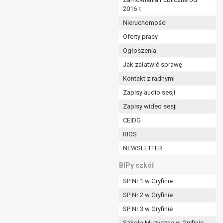
2016 r.
ym (Dz.U. z 2017r., poz. 1875 ze zm.) oraz z
 wobec Gminy;
Nieruchomości
Oferty pracy
Ogłoszenia
ministratorowi;
ie i celu określonym w treści zgody.
Jak załatwić sprawę
m odbiorcom lub kategoriom odbiorców danych
Kontakt z radnymi
Zapisy audio sesji
ia przetwarzania danych osobowych;
Zapisy wideo sesji
e z terminami archiwizacji określonymi przez
CEIDG
RIOS
o czasu wycofania tej zgody.
NEWSLETTER
ezbędny do realizacji zawartej umowy, a po tym
ia zgody na przetwarzanie danych po zakończeniu i
BIPy szkół
SP Nr 1 w Gryfinie
jący z umowy o dofinansowanie zawartej między
SP Nr 2 w Gryfinie
ntrolnych.
SP Nr 3 w Gryfinie
Szkoła Muzyczna w Gryfinie