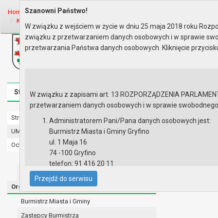
Szanowni Państwo!
Home
Organy
Rada Miejska
VIII kadencja Rady Miejskiej
Komis
Komisja Spraw Społecznych i Be..
Rok 2024 - posiedzenia
Posied
W związku z wejściem w życie w dniu 25 maja 2018 roku Rozpor
związku z przetwarzaniem danych osobowych i w sprawie swo
Biuletyn Informacji Publicznej
przetwarzania Państwa danych osobowych. Kliknięcie przycis
Urząd Miasta i Gminy w Gryfinie
Strona główna
Mapa serwisu
Aktualności
Redakcj
W związku z zapisami art. 13 ROZPORZĄDZENIA PARLAMENTU 
przetwarzaniem danych osobowych i w sprawie swobodnego prz
Strona główna
Posiedzenie
Administratorem Pani/Pana danych osobowych jest:
UMiG - telefony wewnętrzne
Burmistrz Miasta i Gminy Gryfino
Lista obec
ul. 1 Maja 16
Ochrona danych osobowych
Porządek 
74 -100 Gryfino
Urząd Miasta i Gminy w Gryfinie
telefon: 91 416 20 11
Straż Miejska
e-mail:
burmistrz@gryfino.pl
Przejdź do serwisu
Dane kontaktowe Inspektora Ochrony Danych:
Organy
telefon: 91 416 20 11
Burmistrz Miasta i Gminy
e-mail:
iod@gryfino.pl
Zastępcy Burmistrza
Pani/Pana dane osobowe przetwarzane są zgodnie z o