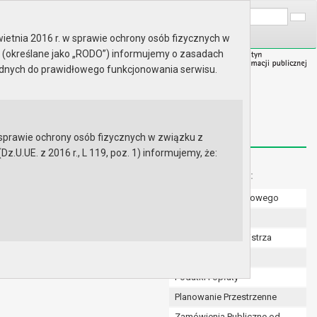
A
Wyszukaj na stronie:
A
A
ietnia 2016 r. w sprawie ochrony osób fizycznych w
 (określane jako „RODO”) informujemy o zasadach
ędnych do prawidłowego funkcjonowania serwisu.
prawie ochrony osób fizycznych w związku z
.UE. z 2016 r., L 119, poz. 1) informujemy, że:
Menu dodatkowe:
Numer konta bankowego
Uchwały Rady
Zarządzenia Burmistrza
Budżet
Podatki i opłaty
Planowanie Przestrzenne
Zamówienia Publiczne od