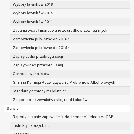
dane osobowe muszą być usunięte w
Wybory ławników 2019
celu wywiązania się z obowiązku
Wybory ławników 2015
wynikającego z przepisów prawa;
prawo do żądania ograniczenia
Wybory ławników 2011
przetwarzania danych osobowych na
Zadania współfinansowane ze środków zewnętrznych
podstawie art. 18 RODO, w przypadku gdy:
Zamówienia publiczne od 2016 r.
osoba, której dane dotyczą
kwestionuje prawidłowość danych
Zamówienia publiczne do 2015 r.
osobowych – na okres pozwalający
Zapisy audio przebiegu sesji
administratorowi sprawdzić
Zapisy wideo przebiegu sesji
prawidłowość tych danych,
przetwarzanie danych jest niezgodne
Ochrona sygnalistów
z prawem, a osoba, której dane
Gminna Komisja Rozwiązywania Problemów Alkoholowych
dotyczą, sprzeciwia się usunięciu
Standardy ochrony małoletnich
danych, żądając w zamian ich
ograniczenia,
Zespół ds. nazewnictwa ulic, rond i placów.
administrator nie potrzebuje już
Serwis
danych dla swoich celów, ale osoba,
Raporty o stanie zapewnienia dostępności jednostek OSP
której dane dotyczą, potrzebuje ich do
ustalenia, obrony lub dochodzenia
Instrukcja korzystania
roszczeń,