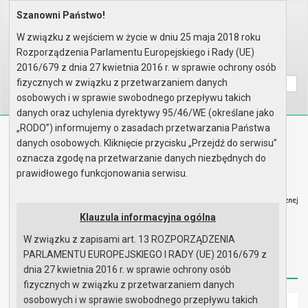
Szanowni Państwo!
Home
Organy
Rada Miejska
VIII kadencja Rady Miejskiej
Komisje
Komisja Skarg, Wniosków i Pety..
W związku z wejściem w życie w dniu 25 maja 2018 roku
Rok 2023 - posiedzenia
Posiedzenie z 11 maja 2023 r.
Rozporządzenia Parlamentu Europejskiego i Rady (UE)
Wyszukaj na stronie:
A
2016/679 z dnia 27 kwietnia 2016 r. w sprawie ochrony osób
A
A
fizycznych w związku z przetwarzaniem danych
osobowych i w sprawie swobodnego przepływu takich
danych oraz uchylenia dyrektywy 95/46/WE (określane jako
„RODO”) informujemy o zasadach przetwarzania Państwa
Biuletyn Informacji Publicznej
danych osobowych. Kliknięcie przycisku „Przejdź do serwisu”
Urząd Miasta i Gminy w Gryfinie
oznacza zgodę na przetwarzanie danych niezbędnych do
prawidłowego funkcjonowania serwisu.
Klauzula informacyjna ogólna
W związku z zapisami art. 13 ROZPORZĄDZENIA
Strona główna
Mapa serwisu
Aktualności
PARLAMENTU EUROPEJSKIEGO I RADY (UE) 2016/679 z
Redakcja
Instrukcja korzystania
Dostępność
dnia 27 kwietnia 2016 r. w sprawie ochrony osób
fizycznych w związku z przetwarzaniem danych
osobowych i w sprawie swobodnego przepływu takich
Strona główna