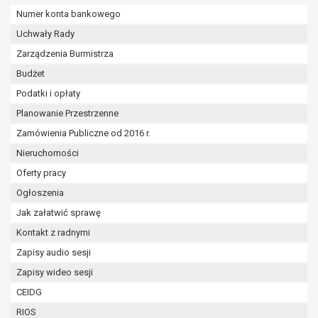
wykonania zadania realizowanego w
Numer konta bankowego
interesie publicznym lub w ramach
Uchwały Rady
sprawowania władzy publicznej
powierzonej administratorowi bądź
Zarządzenia Burmistrza
niezbędność przetwarzania do celów
Budżet
wynikających z prawnie
Podatki i opłaty
uzasadnionych interesów
Planowanie Przestrzenne
realizowanych przez administratora
lub przez stronę trzecią.
Zamówienia Publiczne od 2016 r.
Z przyczyn związanych z Pani/Pana
Nieruchomości
szczególną sytuacją. W razie wniesienia
Oferty pracy
sprzeciwu, administrator nie może już
przetwarzać tych danych osobowych, chyba
Ogłoszenia
że wykaże on istnienie ważnych prawnie
Jak załatwić sprawę
uzasadnionych podstaw do przetwarzania,
Kontakt z radnymi
nadrzędnych wobec interesów, praw i
Zapisy audio sesji
wolności osoby, której dane dotyczą, lub
podstaw do ustalenia, dochodzenia lub
Zapisy wideo sesji
obrony roszczeń.
CEIDG
RIOS