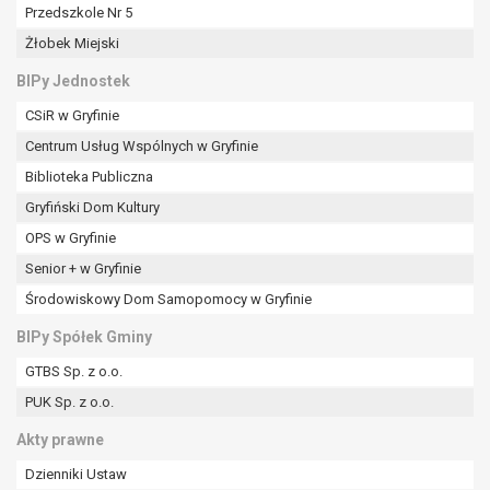
tym również profilowaniu.
Przedszkole Nr 5
Żłobek Miejski
BIPy Jednostek
CSiR w Gryfinie
Centrum Usług Wspólnych w Gryfinie
Biblioteka Publiczna
Gryfiński Dom Kultury
OPS w Gryfinie
Senior + w Gryfinie
Środowiskowy Dom Samopomocy w Gryfinie
BIPy Spółek Gminy
GTBS Sp. z o.o.
PUK Sp. z o.o.
Akty prawne
Dzienniki Ustaw