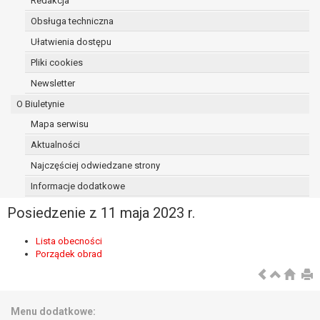
Redakcja
osoba, której dane dotyczą, wniosła
Obsługa techniczna
sprzeciw wobec przetwarzania
Ułatwienia dostępu
danych - do czasu ustalenia czy
prawnie uzasadnione podstawy po
Pliki cookies
stronie administratora są nadrzędne
Newsletter
wobec podstawy sprzeciwu;
O Biuletynie
prawo do przenoszenia danych na
podstawie art. 20 RODO, w przypadku gdy
Mapa serwisu
łącznie spełnione są następujące przesłanki:
Aktualności
przetwarzanie danych odbywa się na
Najczęściej odwiedzane strony
podstawie umowy zawartej z osobą,
której dane dotyczą lub na podstawie
Informacje dodatkowe
zgody wyrażonej przez tą osobę,
Posiedzenie z 11 maja 2023 r.
przetwarzanie odbywa się w sposób
zautomatyzowany;
Lista obecności
prawo sprzeciwu wobec przetwarzania
Porządek obrad
danych na podstawie art. 21 RODO, wobec
przetwarzania danych osobowych, którego
podstawą prawną jest:
niezbędność przetwarzania do
Menu dodatkowe: