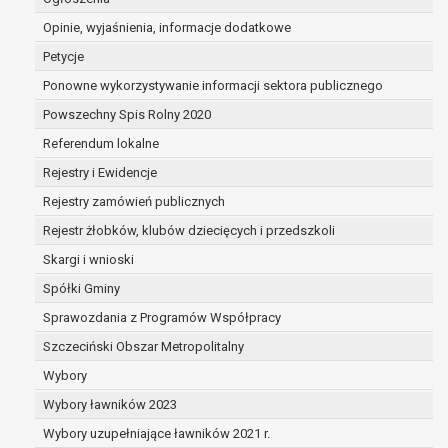
dane są nieprawidłowe lub
Opinie, wyjaśnienia, informacje dodatkowe
niekompletne;
prawo do żądania usunięcia danych
Petycje
osobowych (tzw. prawo do bycia
Ponowne wykorzystywanie informacji sektora publicznego
zapomnianym) na podstawie art. 17 RODO,
Powszechny Spis Rolny 2020
w przypadku gdy:
dane nie są już niezbędne do celów,
Referendum lokalne
dla których były zebrane lub w inny
Rejestry i Ewidencje
sposób przetwarzane,
Rejestry zamówień publicznych
osoba, której dane dotyczą, wniosła
sprzeciw wobec przetwarzania
Rejestr żłobków, klubów dziecięcych i przedszkoli
danych osobowych,
Skargi i wnioski
osoba, której dane dotyczą wycofała
Spółki Gminy
zgodę na przetwarzanie danych
osobowych, która jest podstawą
Sprawozdania z Programów Współpracy
przetwarzania danych i nie ma innej
Szczeciński Obszar Metropolitalny
podstawy prawnej przetwarzania
Wybory
danych,
Wybory ławników 2023
dane osobowe przetwarzane są
niezgodnie z prawem,
Wybory uzupełniające ławników 2021 r.