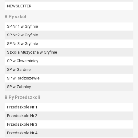
W przypadku gdy przetwarzanie danych
NEWSLETTER
osobowych odbywa się na podstawie zgody osoby
na przetwarzanie danych osobowych (art. 6 ust. 1
BIPy szkół
lit a RODO), przysługuje Pani/Panu prawo do
SP Nr 1 w Gryfinie
cofnięcia tej zgody w dowolnym momencie.
SP Nr 2 w Gryfinie
Cofnięcie to nie ma wpływu na zgodność
przetwarzania, którego dokonano na podstawie
SP Nr 3 w Gryfinie
zgody przed jej cofnięciem.
Szkoła Muzyczna w Gryfinie
Przysługuje Pani/Panu prawo wniesienia skargi do
SP w Chwarstnicy
organu nadzorczego na niezgodne z prawem
SP w Gardnie
przetwarzanie Pani/Pana danych osobowych
przez administratora.
SP w Radziszewie
Organem właściwym do wniesienia skargi jest
SP w Żabnicy
Prezes Urzędu Ochrony Danych Osobowych.
BIPy Przedszkoli
W zależności od sfery, w której przetwarzane są
dane osobowe, podanie danych osobowych jest
Przedszkole Nr 1
dobrowolne albo jest wymogiem ustawowym lub
Przedszkole Nr 2
umownym.
Przedszkole Nr 3
Pani/Pana dane nie będą poddawane
zautomatyzowanemu podejmowaniu decyzji, w
Przedszkole Nr 4