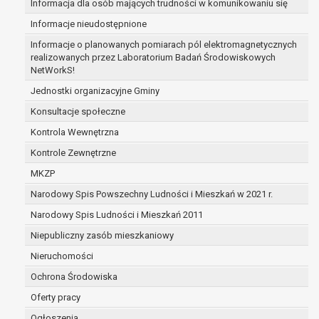
Informacja dla osób mających trudności w komunikowaniu się
zabezpieczenia ewentualnych roszczeń, a w
Informacje nieudostępnione
przypadku wyrażenia zgody na przetwarzanie
danych po zakończeniu i rozliczeniu umowy, do
Informacje o planowanych pomiarach pól elektromagnetycznych
realizowanych przez Laboratorium Badań Środowiskowych
czasu wycofania tej zgody.
NetWorkS!
Ponadto w przypadku umów o dofinansowanie
dane osobowe od momentu pozyskania
Jednostki organizacyjne Gminy
przechowywane są przez okres wynikający z
Konsultacje społeczne
umowy o dofinansowanie zawartej między
Kontrola Wewnętrzna
beneficjentem a określoną instytucją, trwałości
Kontrole Zewnętrzne
danego projektu i konieczności zachowania
dokumentacji projektu do celów kontrolnych.
MKZP
W związku z przetwarzaniem przez
Narodowy Spis Powszechny Ludności i Mieszkań w 2021 r.
administratora danych osobowych przysługuje
Narodowy Spis Ludności i Mieszkań 2011
Pani/Panu:
prawo dostępu do treści danych oraz
Niepubliczny zasób mieszkaniowy
otrzymywania ich kopii na podstawie art. 15
Nieruchomości
RODO;
Ochrona Środowiska
prawo do żądania sprostowania danych na
podstawie art. 16 RODO,
Oferty pracy
w przypadku gdy:
Ogłoszenia