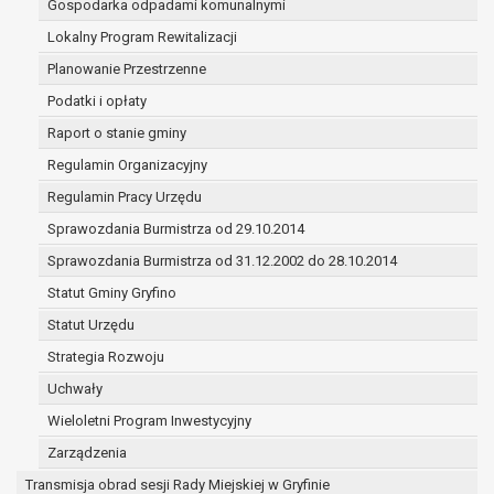
Gospodarka odpadami komunalnymi
(merytorycznych), a także obowiązków i
zadań zleconych przez instytucje
Lokalny Program Rewitalizacji
nadrzędne wobec Gminy;
Planowanie Przestrzenne
zawarcia i realizacji umów;
Podatki i opłaty
ochrony żywotnych interesów osoby, której
Raport o stanie gminy
dane dotyczą, lub innej osoby fizycznej;
wykonania zadania realizowanego w
Regulamin Organizacyjny
interesie publicznym lub w ramach
Regulamin Pracy Urzędu
sprawowania władzy publicznej
Sprawozdania Burmistrza od 29.10.2014
powierzonej administratorowi;
w pozostałych przypadkach dane osobowe
Sprawozdania Burmistrza od 31.12.2002 do 28.10.2014
przetwarzane są wyłącznie na podstawie
Statut Gminy Gryfino
wcześniej udzielonej zgody w zakresie i celu
Statut Urzędu
określonym w treści zgody.
W związku z przetwarzaniem danych w celu
Strategia Rozwoju
wskazanym w pkt. 3, dane osobowe mogą być
Uchwały
udostępniane innym upoważnionym odbiorcom lub
Wieloletni Program Inwestycyjny
kategoriom odbiorców danych osobowych.
Odbiorcami mogą być:
Zarządzenia
podmioty, które przetwarzają dane
Transmisja obrad sesji Rady Miejskiej w Gryfinie