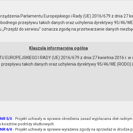
ady Miejskiej
ządzenia Parlamentu Europejskiego i Rady (UE) 2016/679 z dnia 27 kw
bodnego przepływu takich danych oraz uchylenia dyrektywy 95/46/WE
ku „Przejdź do serwisu” oznacza zgodę na przetwarzanie danych niezb
Klauzula informacyjna ogólna
a
Instrukcja korzystania
Dostępność
EUROPEJSKIEGO I RADY (UE) 2016/679 z dnia 27 kwietnia 2016 r. w s
epływu takich danych oraz uchylenia dyrektywy 95/46/WE (RODO) (Dz.U
a sesję
NR 1/II
- Ocena zasobów pomocy społecznej Gminy Gryfino za 2023 r.
NR 2/II
- Projekt uchwały w sprawie przyjęcia planu pracy Rady Miejskiej w Gry
NR 3/II
- Projekt uchwały w sprawie przyjęcia planów Komisji Rady Miejskiej w
NR 4/II
- Projekt uchwały w sprawie ustalenia wynagrodzenia Burmistrza Miast
NR 5/II
- Projekt uchwały w sprawie określenia zasad wypłacania diet radnym 
u kosztów podróży służbowych.
NR 6/II
- Projekt uchwały w sprawie wyrażenia zgody na sprzedaż w drodze p
bowiązującymi przepisami prawa w celu: