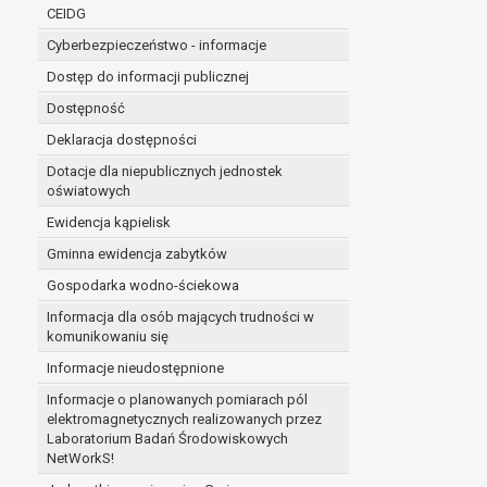
niezbędność przetwarzania do wykonania 
CEIDG
administratorowi bądź
Cyberbezpieczeństwo - informacje
niezbędność przetwarzania do celów wynik
Z przyczyn związanych z Pani/Pana szczególną s
Dostęp do informacji publicznej
on istnienie ważnych prawnie uzasadnionych pod
Dostępność
ustalenia, dochodzenia lub obrony roszczeń.
Deklaracja dostępności
Dotacje dla niepublicznych jednostek
W przypadku gdy przetwarzanie danych osobowych odby
oświatowych
prawo do cofnięcia tej zgody w dowolnym momencie. C
Ewidencja kąpielisk
Przysługuje Pani/Panu prawo wniesienia skargi do o
Gminna ewidencja zabytków
Organem właściwym do wniesienia skargi jest Prezes
W zależności od sfery, w której przetwarzane są da
Gospodarka wodno-ściekowa
Pani/Pana dane nie będą poddawane zautomatyzowane
Informacja dla osób mających trudności w
komunikowaniu się
Informacje nieudostępnione
Informacje o planowanych pomiarach pól
elektromagnetycznych realizowanych przez
Laboratorium Badań Środowiskowych
NetWorkS!