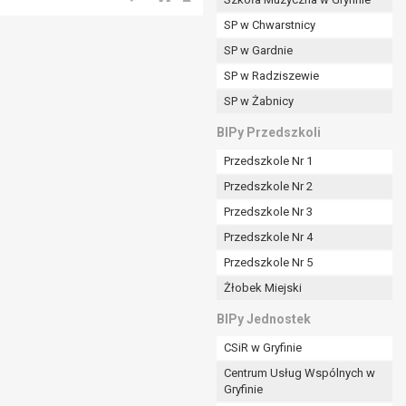
SP w Chwarstnicy
SP w Gardnie
padku gdy:
SP w Radziszewie
SP w Żabnicy
nia danych i nie ma innej podstawy prawnej
BIPy Przedszkoli
Przedszkole Nr 1
Przedszkole Nr 2
Przedszkole Nr 3
wi sprawdzić prawidłowość tych danych,
Przedszkole Nr 4
ądając w zamian ich ograniczenia,
Przedszkole Nr 5
enia, obrony lub dochodzenia roszczeń,
Żłobek Miejski
sadnione podstawy po stronie administratora są
BIPy Jednostek
i:
CSiR w Gryfinie
zgody wyrażonej przez tą osobę,
Centrum Usług Wspólnych w
órego podstawą prawną jest:
Gryfinie