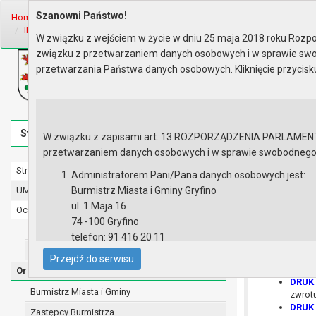
Szanowni Państwo!
Home
Organy
Rada Miejska
IX kadencja Rady Miejskiej
Sesje R
II Sesja Rady - 23.05.2024
Materiały na sesję
W związku z wejściem w życie w dniu 25 maja 2018 roku Rozpor
związku z przetwarzaniem danych osobowych i w sprawie swo
Biuletyn Informacji Publicznej
przetwarzania Państwa danych osobowych. Kliknięcie przycis
Urząd Miasta i Gminy w Gryfinie
Strona główna
Mapa serwisu
Aktualności
Redakcj
W związku z zapisami art. 13 ROZPORZĄDZENIA PARLAMENTU 
przetwarzaniem danych osobowych i w sprawie swobodnego prz
Strona główna
Materiały n
Administratorem Pani/Pana danych osobowych jest:
UMiG - telefony wewnętrzne
Burmistrz Miasta i Gminy Gryfino
ul. 1 Maja 16
Ochrona danych osobowych
74 -100 Gryfino
Urząd Miasta i Gminy w Gryfinie
DRUK 
telefon: 91 416 20 11
DRUK 
Straż Miejska
e-mail:
burmistrz@gryfino.pl
DRUK 
Przejdź do serwisu
Dane kontaktowe Inspektora Ochrony Danych:
DRUK 
Organy
DRUK 
telefon: 91 416 20 11
Burmistrz Miasta i Gminy
zwrot
e-mail:
iod@gryfino.pl
DRUK 
Zastępcy Burmistrza
Pani/Pana dane osobowe przetwarzane są zgodnie z o