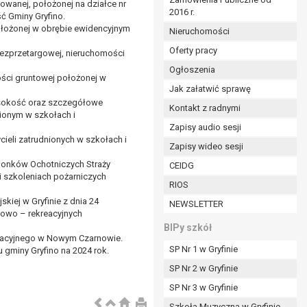
wanej, położonej na działce nr
2016 r.
ym (Dz.U. z 2017r., poz. 1875 ze zm.) oraz z
ć Gminy Gryfino.
 wobec Gminy;
ołożonej w obrębie ewidencyjnym
Nieruchomości
Oferty pracy
bezprzetargowej, nieruchomości
Ogłoszenia
ministratorowi;
ości gruntowej położonej w
ie i celu określonym w treści zgody.
Jak załatwić sprawę
ysokość oraz szczegółowe
m odbiorcom lub kategoriom odbiorców danych
Kontakt z radnymi
ionym w szkołach i
Zapisy audio sesji
ia przetwarzania danych osobowych;
ieli zatrudnionych w szkołach i
Zapisy wideo sesji
e z terminami archiwizacji określonymi przez
złonków Ochotniczych Straży
CEIDG
i szkoleniach pożarniczych
RIOS
o czasu wycofania tej zgody.
kiej w Gryfinie z dnia 24
NEWSLETTER
ezbędny do realizacji zawartej umowy, a po tym
towo – rekreacyjnych
ia zgody na przetwarzanie danych po zakończeniu i
BIPy szkół
nikacyjnego w Nowym Czarnowie.
SP Nr 1 w Gryfinie
 gminy Gryfino na 2024 rok.
jący z umowy o dofinansowanie zawartej między
SP Nr 2 w Gryfinie
ntrolnych.
SP Nr 3 w Gryfinie
Szkoła Muzyczna w Gryfinie