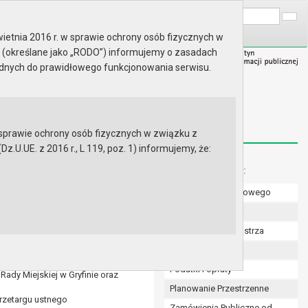
A
Wyszukaj na stronie:
A
A
ietnia 2016 r. w sprawie ochrony osób fizycznych w
 (określane jako „RODO”) informujemy o zasadach
ędnych do prawidłowego funkcjonowania serwisu.
prawie ochrony osób fizycznych w związku z
.UE. z 2016 r., L 119, poz. 1) informujemy, że:
Menu dodatkowe:
Numer konta bankowego
Uchwały Rady
Zarządzenia Burmistrza
finie w 2024 roku.
 Gryfinie w 2024 roku.
Budżet
a i Gminy Gryfino.
Podatki i opłaty
Rady Miejskiej w Gryfinie oraz
Planowanie Przestrzenne
rzetargu ustnego
Zamówienia Publiczne od