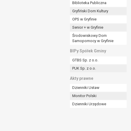
ania władzy publicznej powierzonej
Biblioteka Publiczna
Gryfiński Dom Kultury
stratora lub przez stronę trzecią.
OPS w Gryfinie
rzetwarzać tych danych osobowych, chyba że wykaże
osoby, której dane dotyczą, lub podstaw do
Senior + w Gryfinie
Środowiskowy Dom
Samopomocy w Gryfinie
art. 6 ust. 1 lit a RODO), przysługuje Pani/Panu
BIPy Spółek Gminy
no na podstawie zgody przed jej cofnięciem.
GTBS Sp. z o.o.
nych osobowych przez administratora.
PUK Sp. z o.o.
mogiem ustawowym lub umownym.
Akty prawne
Dzienniki Ustaw
Monitor Polski
Dzienniki Urzędowe