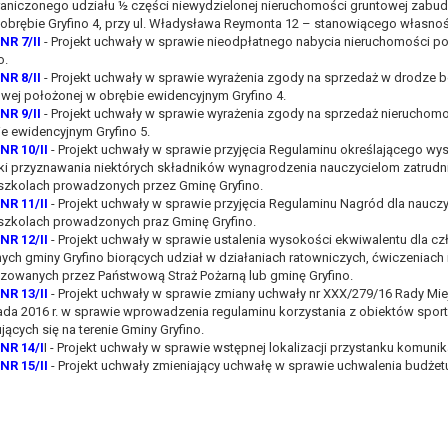
aniczonego udziału ½ części niewydzielonej nieruchomości gruntowej zabudo
, a w szczególności ustawy z dnia 8 marca 1990 r. o samorządzie gminn
obrębie Gryfino 4, przy ul. Władysława Reymonta 12 – stanowiącego własnoś
), a także obowiązków i zadań zleconych przez instytucje nadrzędne
NR 7/II
- Projekt uchwały w sprawie nieodpłatnego nabycia nieruchomości p
o.
NR 8/II
- Projekt uchwały w sprawie wyrażenia zgody na sprzedaż w drodze 
otyczą, lub innej osoby fizycznej;
wej położonej w obrębie ewidencyjnym Gryfino 4.
ublicznym lub w ramach sprawowania władzy publicznej powierzonej ad
NR 9/II
- Projekt uchwały w sprawie wyrażenia zgody na sprzedaż nieruchom
arzane są wyłącznie na podstawie wcześniej udzielonej zgody w zakres
e ewidencyjnym Gryfino 5.
NR 10/II
- Projekt uchwały w sprawie przyjęcia Regulaminu określającego w
m w pkt. 3, dane osobowe mogą być udostępniane innym upoważniony
ki przyznawania niektórych składników wynagrodzenia nauczycielom zatrudn
szkolach prowadzonych przez Gminę Gryfino.
mieniu administratora na podstawie zawartej z nim umowy powierzen
NR 11/II
- Projekt uchwały w sprawie przyjęcia Regulaminu Nagród dla nauczyc
owych na podstawie odpowiednich przepisów prawa.
szkolach prowadzonych praz Gminę Gryfino.
 niezbędny do realizacji celu dla jakiego zostały zebrane oraz zgodni
NR 12/II
- Projekt uchwały w sprawie ustalenia wysokości ekwiwalentu dla c
ych gminy Gryfino biorących udział w działaniach ratowniczych, ćwiczeniach 
izowanych przez Państwową Straż Pożarną lub gminę Gryfino.
dstawie zgody osoby, której dane dotyczą przetwarzanie odbywa się d
NR 13/II
- Projekt uchwały w sprawie zmiany uchwały nr XXX/279/16 Rady Miejs
 zawarcia i realizacji umowy przetwarzanie odbywa się przez okres ni
ada 2016 r. w sprawie wprowadzenia regulaminu korzystania z obiektów spor
b dla zabezpieczenia ewentualnych roszczeń, a w przypadku wyrażen
jących się na terenie Gminy Gryfino.
NR 14/I
I - Projekt uchwały w sprawie wstępnej lokalizacji przystanku komu
NR 15/II
- Projekt uchwały zmieniający uchwałę w sprawie uchwalenia budżetu
sobowe od momentu pozyskania przechowywane są przez okres wynika
o projektu i konieczności zachowania dokumentacji projektu do celów ko
nych osobowych przysługuje Pani/Panu:
ia ich kopii na podstawie art. 15 RODO;