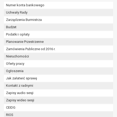
wykonania zadania realizowanego w
Numer konta bankowego
interesie publicznym lub w ramach
Uchwały Rady
sprawowania władzy publicznej
powierzonej administratorowi bądź
Zarządzenia Burmistrza
niezbędność przetwarzania do celów
Budżet
wynikających z prawnie
Podatki i opłaty
uzasadnionych interesów
Planowanie Przestrzenne
realizowanych przez administratora
lub przez stronę trzecią.
Zamówienia Publiczne od 2016 r.
Z przyczyn związanych z Pani/Pana
Nieruchomości
szczególną sytuacją. W razie wniesienia
Oferty pracy
sprzeciwu, administrator nie może już
przetwarzać tych danych osobowych, chyba
Ogłoszenia
że wykaże on istnienie ważnych prawnie
Jak załatwić sprawę
uzasadnionych podstaw do przetwarzania,
Kontakt z radnymi
nadrzędnych wobec interesów, praw i
Zapisy audio sesji
wolności osoby, której dane dotyczą, lub
podstaw do ustalenia, dochodzenia lub
Zapisy wideo sesji
obrony roszczeń.
CEIDG
RIOS