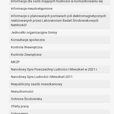
Informacja dla osób mających trudności w komunikowaniu się
zabezpieczenia ewentualnych roszczeń, a w
Informacje nieudostępnione
przypadku wyrażenia zgody na przetwarzanie
danych po zakończeniu i rozliczeniu umowy, do
Informacje o planowanych pomiarach pól elektromagnetycznych
realizowanych przez Laboratorium Badań Środowiskowych
czasu wycofania tej zgody.
NetWorkS!
Ponadto w przypadku umów o dofinansowanie
dane osobowe od momentu pozyskania
Jednostki organizacyjne Gminy
przechowywane są przez okres wynikający z
Konsultacje społeczne
umowy o dofinansowanie zawartej między
Kontrola Wewnętrzna
beneficjentem a określoną instytucją, trwałości
Kontrole Zewnętrzne
danego projektu i konieczności zachowania
dokumentacji projektu do celów kontrolnych.
MKZP
W związku z przetwarzaniem przez
Narodowy Spis Powszechny Ludności i Mieszkań w 2021 r.
administratora danych osobowych przysługuje
Narodowy Spis Ludności i Mieszkań 2011
Pani/Panu:
prawo dostępu do treści danych oraz
Niepubliczny zasób mieszkaniowy
otrzymywania ich kopii na podstawie art. 15
Nieruchomości
RODO;
Ochrona Środowiska
prawo do żądania sprostowania danych na
podstawie art. 16 RODO,
Oferty pracy
w przypadku gdy:
Ogłoszenia