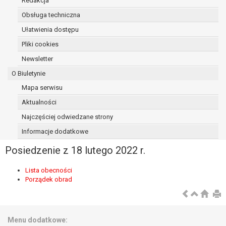
Redakcja
osoba, której dane dotyczą, wniosła
Obsługa techniczna
sprzeciw wobec przetwarzania
Ułatwienia dostępu
danych - do czasu ustalenia czy
prawnie uzasadnione podstawy po
Pliki cookies
stronie administratora są nadrzędne
Newsletter
wobec podstawy sprzeciwu;
O Biuletynie
prawo do przenoszenia danych na
podstawie art. 20 RODO, w przypadku gdy
Mapa serwisu
łącznie spełnione są następujące przesłanki:
Aktualności
przetwarzanie danych odbywa się na
Najczęściej odwiedzane strony
podstawie umowy zawartej z osobą,
której dane dotyczą lub na podstawie
Informacje dodatkowe
zgody wyrażonej przez tą osobę,
Posiedzenie z 18 lutego 2022 r.
przetwarzanie odbywa się w sposób
zautomatyzowany;
Lista obecności
prawo sprzeciwu wobec przetwarzania
Porządek obrad
danych na podstawie art. 21 RODO, wobec
przetwarzania danych osobowych, którego
podstawą prawną jest:
niezbędność przetwarzania do
Menu dodatkowe: