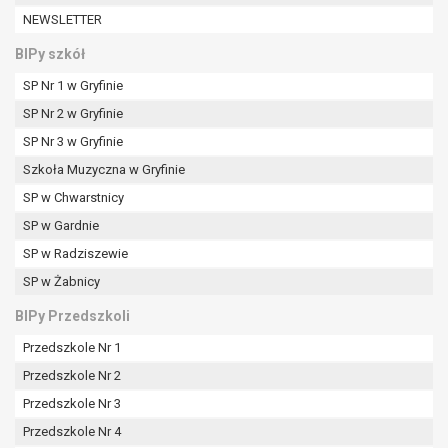
W przypadku gdy przetwarzanie danych
NEWSLETTER
osobowych odbywa się na podstawie zgody osoby
na przetwarzanie danych osobowych (art. 6 ust. 1
BIPy szkół
lit a RODO), przysługuje Pani/Panu prawo do
SP Nr 1 w Gryfinie
cofnięcia tej zgody w dowolnym momencie.
SP Nr 2 w Gryfinie
Cofnięcie to nie ma wpływu na zgodność
przetwarzania, którego dokonano na podstawie
SP Nr 3 w Gryfinie
zgody przed jej cofnięciem.
Szkoła Muzyczna w Gryfinie
Przysługuje Pani/Panu prawo wniesienia skargi do
SP w Chwarstnicy
organu nadzorczego na niezgodne z prawem
SP w Gardnie
przetwarzanie Pani/Pana danych osobowych
przez administratora.
SP w Radziszewie
Organem właściwym do wniesienia skargi jest
SP w Żabnicy
Prezes Urzędu Ochrony Danych Osobowych.
BIPy Przedszkoli
W zależności od sfery, w której przetwarzane są
dane osobowe, podanie danych osobowych jest
Przedszkole Nr 1
dobrowolne albo jest wymogiem ustawowym lub
Przedszkole Nr 2
umownym.
Przedszkole Nr 3
Pani/Pana dane nie będą poddawane
zautomatyzowanemu podejmowaniu decyzji, w
Przedszkole Nr 4