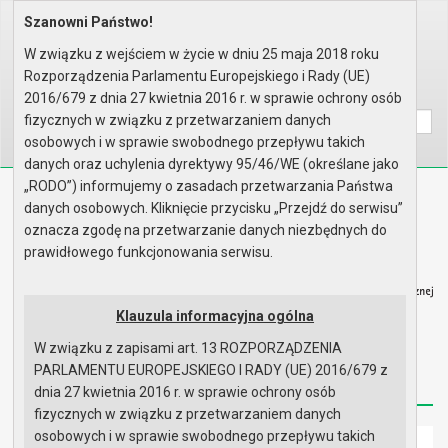
Szanowni Państwo!
Home
Organy
Rada Miejska
VIII kadencja Rady Miejskiej
Komisje
Komisja Planowania Przestrzenn..
W związku z wejściem w życie w dniu 25 maja 2018 roku
Rok 2022 - posiedzenia
Posiedzenie z 18 lutego 2022 r..
Rozporządzenia Parlamentu Europejskiego i Rady (UE)
Wyszukaj na stronie:
A
2016/679 z dnia 27 kwietnia 2016 r. w sprawie ochrony osób
A
A
fizycznych w związku z przetwarzaniem danych
osobowych i w sprawie swobodnego przepływu takich
danych oraz uchylenia dyrektywy 95/46/WE (określane jako
„RODO”) informujemy o zasadach przetwarzania Państwa
Biuletyn Informacji Publicznej
danych osobowych. Kliknięcie przycisku „Przejdź do serwisu”
Urząd Miasta i Gminy w Gryfinie
oznacza zgodę na przetwarzanie danych niezbędnych do
prawidłowego funkcjonowania serwisu.
Klauzula informacyjna ogólna
W związku z zapisami art. 13 ROZPORZĄDZENIA
Strona główna
Mapa serwisu
Aktualności
PARLAMENTU EUROPEJSKIEGO I RADY (UE) 2016/679 z
Redakcja
Instrukcja korzystania
Dostępność
dnia 27 kwietnia 2016 r. w sprawie ochrony osób
fizycznych w związku z przetwarzaniem danych
osobowych i w sprawie swobodnego przepływu takich
Strona główna