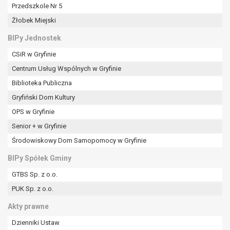
tym również profilowaniu.
Przedszkole Nr 5
Żłobek Miejski
BIPy Jednostek
CSiR w Gryfinie
Centrum Usług Wspólnych w Gryfinie
Biblioteka Publiczna
Gryfiński Dom Kultury
OPS w Gryfinie
Senior + w Gryfinie
Środowiskowy Dom Samopomocy w Gryfinie
BIPy Spółek Gminy
GTBS Sp. z o.o.
PUK Sp. z o.o.
Akty prawne
Dzienniki Ustaw