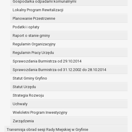
Gospodarka odpadami komunalnymi
(merytorycznych), a także obowiązków i
zadań zleconych przez instytucje
Lokalny Program Rewitalizacji
nadrzędne wobec Gminy;
Planowanie Przestrzenne
zawarcia i realizacji umów;
Podatki i opłaty
ochrony żywotnych interesów osoby, której
Raport o stanie gminy
dane dotyczą, lub innej osoby fizycznej;
wykonania zadania realizowanego w
Regulamin Organizacyjny
interesie publicznym lub w ramach
Regulamin Pracy Urzędu
sprawowania władzy publicznej
Sprawozdania Burmistrza od 29.10.2014
powierzonej administratorowi;
w pozostałych przypadkach dane osobowe
Sprawozdania Burmistrza od 31.12.2002 do 28.10.2014
przetwarzane są wyłącznie na podstawie
Statut Gminy Gryfino
wcześniej udzielonej zgody w zakresie i celu
Statut Urzędu
określonym w treści zgody.
W związku z przetwarzaniem danych w celu
Strategia Rozwoju
wskazanym w pkt. 3, dane osobowe mogą być
Uchwały
udostępniane innym upoważnionym odbiorcom lub
Wieloletni Program Inwestycyjny
kategoriom odbiorców danych osobowych.
Odbiorcami mogą być:
Zarządzenia
podmioty, które przetwarzają dane
Transmisja obrad sesji Rady Miejskiej w Gryfinie