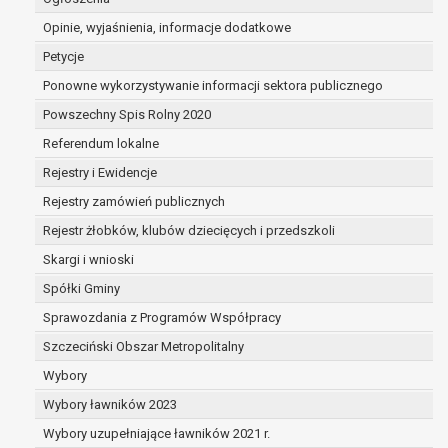
dane są nieprawidłowe lub
Opinie, wyjaśnienia, informacje dodatkowe
niekompletne;
prawo do żądania usunięcia danych
Petycje
osobowych (tzw. prawo do bycia
Ponowne wykorzystywanie informacji sektora publicznego
zapomnianym) na podstawie art. 17 RODO,
Powszechny Spis Rolny 2020
w przypadku gdy:
dane nie są już niezbędne do celów,
Referendum lokalne
dla których były zebrane lub w inny
Rejestry i Ewidencje
sposób przetwarzane,
Rejestry zamówień publicznych
osoba, której dane dotyczą, wniosła
sprzeciw wobec przetwarzania
Rejestr żłobków, klubów dziecięcych i przedszkoli
danych osobowych,
Skargi i wnioski
osoba, której dane dotyczą wycofała
Spółki Gminy
zgodę na przetwarzanie danych
osobowych, która jest podstawą
Sprawozdania z Programów Współpracy
przetwarzania danych i nie ma innej
Szczeciński Obszar Metropolitalny
podstawy prawnej przetwarzania
Wybory
danych,
Wybory ławników 2023
dane osobowe przetwarzane są
niezgodnie z prawem,
Wybory uzupełniające ławników 2021 r.