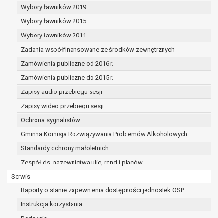
dane osobowe muszą być usunięte w
Wybory ławników 2019
celu wywiązania się z obowiązku
Wybory ławników 2015
wynikającego z przepisów prawa;
prawo do żądania ograniczenia
Wybory ławników 2011
przetwarzania danych osobowych na
Zadania współfinansowane ze środków zewnętrznych
podstawie art. 18 RODO, w przypadku gdy:
Zamówienia publiczne od 2016 r.
osoba, której dane dotyczą
kwestionuje prawidłowość danych
Zamówienia publiczne do 2015 r.
osobowych – na okres pozwalający
Zapisy audio przebiegu sesji
administratorowi sprawdzić
Zapisy wideo przebiegu sesji
prawidłowość tych danych,
przetwarzanie danych jest niezgodne
Ochrona sygnalistów
z prawem, a osoba, której dane
Gminna Komisja Rozwiązywania Problemów Alkoholowych
dotyczą, sprzeciwia się usunięciu
Standardy ochrony małoletnich
danych, żądając w zamian ich
ograniczenia,
Zespół ds. nazewnictwa ulic, rond i placów.
administrator nie potrzebuje już
Serwis
danych dla swoich celów, ale osoba,
Raporty o stanie zapewnienia dostępności jednostek OSP
której dane dotyczą, potrzebuje ich do
ustalenia, obrony lub dochodzenia
Instrukcja korzystania
roszczeń,