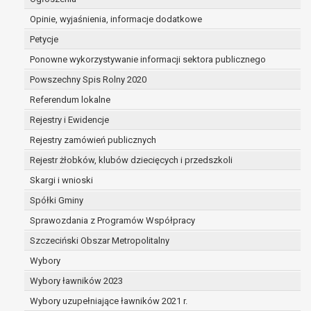
sprzeciwu, administrator nie może już przetwarza
Opinie, wyjaśnienia, informacje dodatkowe
że wykaże on istnienie ważnych prawnie uzasadni
przetwarzania, nadrzędnych wobec interesów, praw 
Petycje
dotyczą, lub podstaw do ustalenia, dochodzenia lub
Ponowne wykorzystywanie informacji sektora publicznego
Powszechny Spis Rolny 2020
W przypadku gdy przetwarzanie danych osobowych odbyw
Referendum lokalne
osoby na przetwarzanie danych osobowych (art. 6 ust. 1 li
Rejestry i Ewidencje
Pani/Panu prawo do cofnięcia tej zgody w dowolnym mome
wpływu na zgodność przetwarzania, którego dokonano na
Rejestry zamówień publicznych
cofnięciem.
Rejestr żłobków, klubów dziecięcych i przedszkoli
Przysługuje Pani/Panu prawo wniesienia skargi do organ
Skargi i wnioski
prawem przetwarzanie Pani/Pana danych osobowych prze
Organem właściwym do wniesienia skargi jest Prezes Ur
Spółki Gminy
Osobowych.
Sprawozdania z Programów Współpracy
W zależności od sfery, w której przetwarzane są dane o
Szczeciński Obszar Metropolitalny
osobowych jest dobrowolne albo jest wymogiem ustaw
Pani/Pana dane nie będą poddawane zautomatyzowanem
Wybory
tym również profilowaniu.
Wybory ławników 2023
Wybory uzupełniające ławników 2021 r.