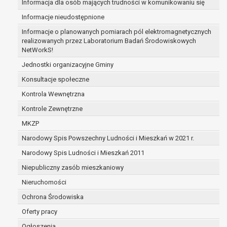
Informacja dla osób mających trudności w komunikowaniu się
przetwarzanie danych jest niezgodne z prawe
Informacje nieudostępnione
dotyczą, sprzeciwia się usunięciu danych, żą
administrator nie potrzebuje już danych dla s
Informacje o planowanych pomiarach pól elektromagnetycznych
realizowanych przez Laboratorium Badań Środowiskowych
dane dotyczą, potrzebuje ich do ustalenia, o
NetWorkS!
osoba, której dane dotyczą, wniosła sprzeci
do czasu ustalenia czy prawnie uzasadnione
Jednostki organizacyjne Gminy
administratora są nadrzędne wobec podstaw
Konsultacje społeczne
prawo do przenoszenia danych na podstawie art. 
Kontrola Wewnętrzna
łącznie spełnione są następujące przesłanki:
Kontrole Zewnętrzne
przetwarzanie danych odbywa się na podsta
której dane dotyczą lub na podstawie zgody 
MKZP
przetwarzanie odbywa się w sposób zauto
Narodowy Spis Powszechny Ludności i Mieszkań w 2021 r.
prawo sprzeciwu wobec przetwarzania danych na p
Narodowy Spis Ludności i Mieszkań 2011
przetwarzania danych osobowych, którego podstaw
niezbędność przetwarzania do wykonania z
Niepubliczny zasób mieszkaniowy
interesie publicznym lub w ramach sprawowa
Nieruchomości
powierzonej administratorowi bądź
Ochrona Środowiska
niezbędność przetwarzania do celów wynika
interesów realizowanych przez administratora
Oferty pracy
Z przyczyn związanych z Pani/Pana szczególną syt
Ogłoszenia