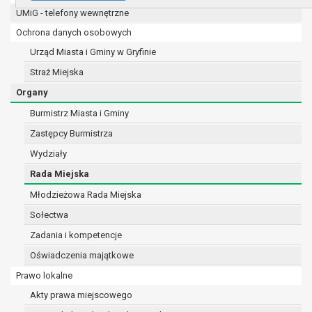
UMiG - telefony wewnętrzne
e-mail:
burmistrz@gryfino.pl
Dane kontaktowe Inspektora Ochrony Danych:
Ochrona danych osobowych
telefon: 91 416 20 11
Urząd Miasta i Gminy w Gryfinie
e-mail:
iod@gryfino.pl
Straż Miejska
Pani/Pana dane osobowe przetwarzane są zgodnie z obo
w celu:
Organy
realizacji zadań wynikających z przepisów prawa, a
Burmistrz Miasta i Gminy
8 marca 1990 r. o samorządzie gminnym (Dz.U. z 201
Zastępcy Burmistrza
szeregu ustaw kompetencyjnych (merytorycznych),
zleconych przez instytucje nadrzędne wobec Gminy
Wydziały
zawarcia i realizacji umów;
Rada Miejska
ochrony żywotnych interesów osoby, której dane doty
Młodzieżowa Rada Miejska
wykonania zadania realizowanego w interesie pub
sprawowania władzy publicznej powierzonej admini
Sołectwa
w pozostałych przypadkach dane osobowe przetwa
Zadania i kompetencje
podstawie wcześniej udzielonej zgody w zakresie i 
Oświadczenia majątkowe
W związku z przetwarzaniem danych w celu wskazanym 
być udostępniane innym upoważnionym odbiorcom lub ka
Prawo lokalne
osobowych. Odbiorcami mogą być:
Akty prawa miejscowego
podmioty, które przetwarzają dane osobowe w imie