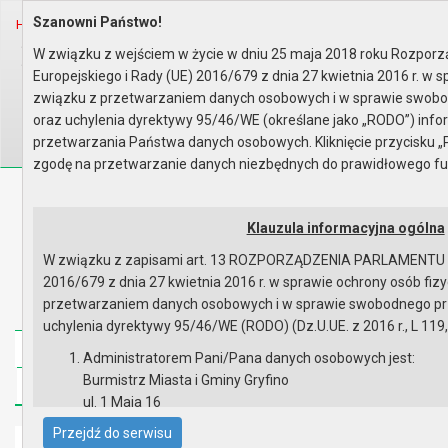
Szanowni Państwo!
Home
Organy
Rada Miejska
VIII kadencja Rady Miejskiej
Sesje Rady Miejskiej
XLVII sesja Rady - 07.02.2022
W związku z wejściem w życie w dniu 25 maja 2018 roku Rozpor
Zapis wideo przebiegu sesji
Europejskiego i Rady (UE) 2016/679 z dnia 27 kwietnia 2016 r. w 
Wyszukaj na stronie:
A
związku z przetwarzaniem danych osobowych i w sprawie swobo
A
A
oraz uchylenia dyrektywy 95/46/WE (określane jako „RODO”) inf
przetwarzania Państwa danych osobowych. Kliknięcie przycisku „
zgodę na przetwarzanie danych niezbędnych do prawidłowego fu
Biuletyn Informacji Publicznej
Urząd Miasta i Gminy w Gryfinie
Klauzula informacyjna ogólna
W związku z zapisami art. 13 ROZPORZĄDZENIA PARLAMENTU 
2016/679 z dnia 27 kwietnia 2016 r. w sprawie ochrony osób fi
przetwarzaniem danych osobowych i w sprawie swobodnego prz
uchylenia dyrektywy 95/46/WE (RODO) (Dz.U.UE. z 2016 r., L 119,
Strona główna
Mapa serwisu
Aktualności
Administratorem Pani/Pana danych osobowych jest:
Burmistrz Miasta i Gminy Gryfino
Redakcja
Instrukcja korzystania
Dostępność
ul. 1 Maja 16
74 -100 Gryfino
Przejdź do serwisu
Strona główna
telefon: 91 416 20 11