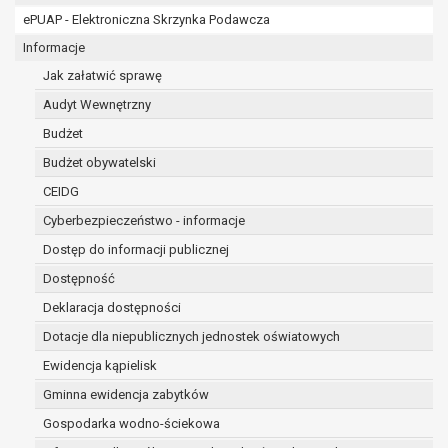
RODO;
ePUAP - Elektroniczna Skrzynka Podawcza
prawo do żądania sprostowania danych na podstawi
w przypadku gdy:
Informacje
dane są nieprawidłowe lub niekompletne;
Jak załatwić sprawę
prawo do żądania usunięcia danych osobowych (tzw
Audyt Wewnętrzny
zapomnianym) na podstawie art. 17 RODO, w przyp
Budżet
dane nie są już niezbędne do celów, dla który
sposób przetwarzane,
Budżet obywatelski
osoba, której dane dotyczą, wniosła sprzec
CEIDG
osobowych,
Cyberbezpieczeństwo - informacje
osoba, której dane dotyczą wycofała zgodę 
osobowych, która jest podstawą przetwarzani
Dostęp do informacji publicznej
podstawy prawnej przetwarzania danych,
Dostępność
dane osobowe przetwarzane są niezgodnie 
Deklaracja dostępności
dane osobowe muszą być usunięte w celu wy
wynikającego z przepisów prawa;
Dotacje dla niepublicznych jednostek oświatowych
prawo do żądania ograniczenia przetwarzania dan
Ewidencja kąpielisk
art. 18 RODO, w przypadku gdy:
Gminna ewidencja zabytków
osoba, której dane dotyczą kwestionuje pr
na okres pozwalający administratorowi spra
Gospodarka wodno-ściekowa
danych,