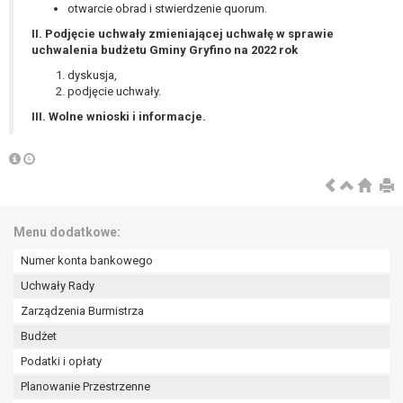
wykonania zadania realizowanego w
otwarcie obrad i stwierdzenie quorum.
interesie publicznym lub w ramach
II. Podjęcie uchwały zmieniającej uchwałę w sprawie
sprawowania władzy publicznej
uchwalenia budżetu Gminy Gryfino na 2022 rok
powierzonej administratorowi bądź
dyskusja,
niezbędność przetwarzania do celów
podjęcie uchwały.
wynikających z prawnie
III. Wolne wnioski i informacje.
uzasadnionych interesów
realizowanych przez administratora
lub przez stronę trzecią.
Z przyczyn związanych z Pani/Pana
szczególną sytuacją. W razie wniesienia
sprzeciwu, administrator nie może już
Menu dodatkowe:
przetwarzać tych danych osobowych, chyba
Numer konta bankowego
że wykaże on istnienie ważnych prawnie
uzasadnionych podstaw do przetwarzania,
Uchwały Rady
nadrzędnych wobec interesów, praw i
Zarządzenia Burmistrza
wolności osoby, której dane dotyczą, lub
Budżet
podstaw do ustalenia, dochodzenia lub
Podatki i opłaty
obrony roszczeń.
Planowanie Przestrzenne