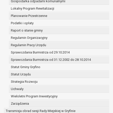
Gospodarka odpadami komunalnymi
(merytorycznych), a także obowiązków i
zadań zleconych przez instytucje
Lokalny Program Rewitalizacji
nadrzędne wobec Gminy;
Planowanie Przestrzenne
zawarcia i realizacji umów;
Podatki i opłaty
ochrony żywotnych interesów osoby, której
Raport o stanie gminy
dane dotyczą, lub innej osoby fizycznej;
wykonania zadania realizowanego w
Regulamin Organizacyjny
interesie publicznym lub w ramach
Regulamin Pracy Urzędu
sprawowania władzy publicznej
Sprawozdania Burmistrza od 29.10.2014
powierzonej administratorowi;
w pozostałych przypadkach dane osobowe
Sprawozdania Burmistrza od 31.12.2002 do 28.10.2014
przetwarzane są wyłącznie na podstawie
Statut Gminy Gryfino
wcześniej udzielonej zgody w zakresie i celu
Statut Urzędu
określonym w treści zgody.
W związku z przetwarzaniem danych w celu
Strategia Rozwoju
wskazanym w pkt. 3, dane osobowe mogą być
Uchwały
udostępniane innym upoważnionym odbiorcom lub
Wieloletni Program Inwestycyjny
kategoriom odbiorców danych osobowych.
Odbiorcami mogą być:
Zarządzenia
podmioty, które przetwarzają dane
Transmisja obrad sesji Rady Miejskiej w Gryfinie