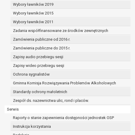
dane osobowe muszą być usunięte w
Wybory ławników 2019
celu wywiązania się z obowiązku
Wybory ławników 2015
wynikającego z przepisów prawa;
prawo do żądania ograniczenia
Wybory ławników 2011
przetwarzania danych osobowych na
Zadania współfinansowane ze środków zewnętrznych
podstawie art. 18 RODO, w przypadku gdy:
Zamówienia publiczne od 2016 r.
osoba, której dane dotyczą
kwestionuje prawidłowość danych
Zamówienia publiczne do 2015 r.
osobowych – na okres pozwalający
Zapisy audio przebiegu sesji
administratorowi sprawdzić
Zapisy wideo przebiegu sesji
prawidłowość tych danych,
przetwarzanie danych jest niezgodne
Ochrona sygnalistów
z prawem, a osoba, której dane
Gminna Komisja Rozwiązywania Problemów Alkoholowych
dotyczą, sprzeciwia się usunięciu
Standardy ochrony małoletnich
danych, żądając w zamian ich
ograniczenia,
Zespół ds. nazewnictwa ulic, rond i placów.
administrator nie potrzebuje już
Serwis
danych dla swoich celów, ale osoba,
Raporty o stanie zapewnienia dostępności jednostek OSP
której dane dotyczą, potrzebuje ich do
ustalenia, obrony lub dochodzenia
Instrukcja korzystania
roszczeń,