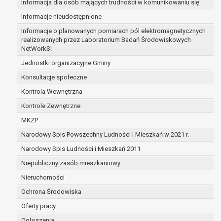
Informacja dla osób mających trudności w komunikowaniu się
zabezpieczenia ewentualnych roszczeń, a w
Informacje nieudostępnione
przypadku wyrażenia zgody na przetwarzanie
danych po zakończeniu i rozliczeniu umowy, do
Informacje o planowanych pomiarach pól elektromagnetycznych
realizowanych przez Laboratorium Badań Środowiskowych
czasu wycofania tej zgody.
NetWorkS!
Ponadto w przypadku umów o dofinansowanie
dane osobowe od momentu pozyskania
Jednostki organizacyjne Gminy
przechowywane są przez okres wynikający z
Konsultacje społeczne
umowy o dofinansowanie zawartej między
Kontrola Wewnętrzna
beneficjentem a określoną instytucją, trwałości
Kontrole Zewnętrzne
danego projektu i konieczności zachowania
dokumentacji projektu do celów kontrolnych.
MKZP
W związku z przetwarzaniem przez
Narodowy Spis Powszechny Ludności i Mieszkań w 2021 r.
administratora danych osobowych przysługuje
Narodowy Spis Ludności i Mieszkań 2011
Pani/Panu:
prawo dostępu do treści danych oraz
Niepubliczny zasób mieszkaniowy
otrzymywania ich kopii na podstawie art. 15
Nieruchomości
RODO;
Ochrona Środowiska
prawo do żądania sprostowania danych na
podstawie art. 16 RODO,
Oferty pracy
w przypadku gdy:
Ogłoszenia