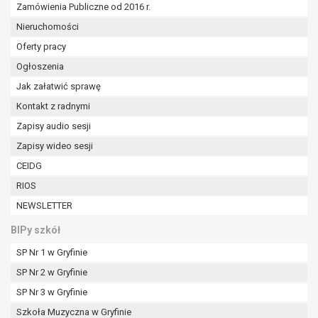
W przypadku gdy przetwarzanie danych
Zamówienia Publiczne od 2016 r.
osobowych odbywa się na podstawie zgody osoby
Nieruchomości
na przetwarzanie danych osobowych (art. 6 ust. 1
Oferty pracy
lit a RODO), przysługuje Pani/Panu prawo do
Ogłoszenia
cofnięcia tej zgody w dowolnym momencie.
Cofnięcie to nie ma wpływu na zgodność
Jak załatwić sprawę
przetwarzania, którego dokonano na podstawie
Kontakt z radnymi
zgody przed jej cofnięciem.
Zapisy audio sesji
Przysługuje Pani/Panu prawo wniesienia skargi do
Zapisy wideo sesji
organu nadzorczego na niezgodne z prawem
przetwarzanie Pani/Pana danych osobowych
CEIDG
przez administratora.
RIOS
Organem właściwym do wniesienia skargi jest
NEWSLETTER
Prezes Urzędu Ochrony Danych Osobowych.
W zależności od sfery, w której przetwarzane są
BIPy szkół
dane osobowe, podanie danych osobowych jest
SP Nr 1 w Gryfinie
dobrowolne albo jest wymogiem ustawowym lub
umownym.
SP Nr 2 w Gryfinie
Pani/Pana dane nie będą poddawane
SP Nr 3 w Gryfinie
zautomatyzowanemu podejmowaniu decyzji, w
Szkoła Muzyczna w Gryfinie