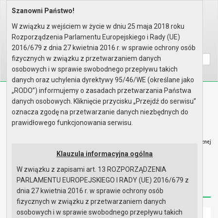
Szanowni Państwo!
Home
Organy
Rada Miejska
VIII kadencja Rady Miejskiej
Sesje Rady Miejskiej
XLVII sesja Rady - 07.02.2022
W związku z wejściem w życie w dniu 25 maja 2018 roku
Porządek obrad
Rozporządzenia Parlamentu Europejskiego i Rady (UE)
Wyszukaj na stronie:
A
2016/679 z dnia 27 kwietnia 2016 r. w sprawie ochrony osób
A
A
fizycznych w związku z przetwarzaniem danych
osobowych i w sprawie swobodnego przepływu takich
danych oraz uchylenia dyrektywy 95/46/WE (określane jako
„RODO”) informujemy o zasadach przetwarzania Państwa
Biuletyn Informacji Publicznej
danych osobowych. Kliknięcie przycisku „Przejdź do serwisu”
Urząd Miasta i Gminy w Gryfinie
oznacza zgodę na przetwarzanie danych niezbędnych do
prawidłowego funkcjonowania serwisu.
Klauzula informacyjna ogólna
W związku z zapisami art. 13 ROZPORZĄDZENIA
Strona główna
Mapa serwisu
Aktualności
PARLAMENTU EUROPEJSKIEGO I RADY (UE) 2016/679 z
Redakcja
Instrukcja korzystania
Dostępność
dnia 27 kwietnia 2016 r. w sprawie ochrony osób
fizycznych w związku z przetwarzaniem danych
osobowych i w sprawie swobodnego przepływu takich
Strona główna