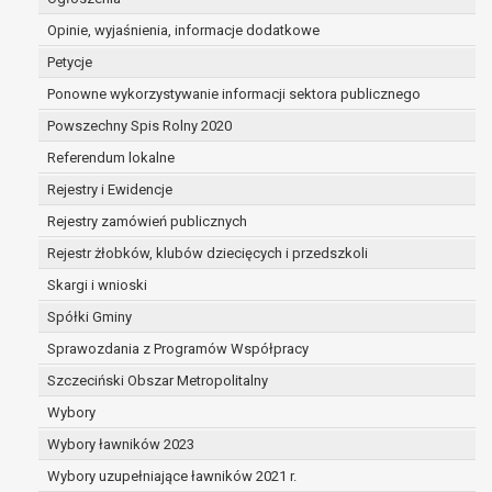
dane są nieprawidłowe lub
Opinie, wyjaśnienia, informacje dodatkowe
niekompletne;
prawo do żądania usunięcia danych
Petycje
osobowych (tzw. prawo do bycia
Ponowne wykorzystywanie informacji sektora publicznego
zapomnianym) na podstawie art. 17 RODO,
Powszechny Spis Rolny 2020
w przypadku gdy:
dane nie są już niezbędne do celów,
Referendum lokalne
dla których były zebrane lub w inny
Rejestry i Ewidencje
sposób przetwarzane,
Rejestry zamówień publicznych
osoba, której dane dotyczą, wniosła
sprzeciw wobec przetwarzania
Rejestr żłobków, klubów dziecięcych i przedszkoli
danych osobowych,
Skargi i wnioski
osoba, której dane dotyczą wycofała
Spółki Gminy
zgodę na przetwarzanie danych
osobowych, która jest podstawą
Sprawozdania z Programów Współpracy
przetwarzania danych i nie ma innej
Szczeciński Obszar Metropolitalny
podstawy prawnej przetwarzania
Wybory
danych,
Wybory ławników 2023
dane osobowe przetwarzane są
niezgodnie z prawem,
Wybory uzupełniające ławników 2021 r.