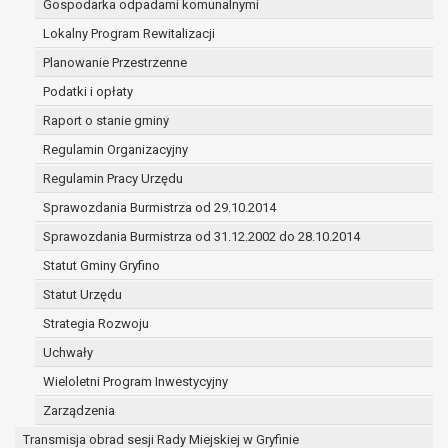
Gospodarka odpadami komunalnymi
(merytorycznych), a także obowiązków i
zadań zleconych przez instytucje
Lokalny Program Rewitalizacji
nadrzędne wobec Gminy;
Planowanie Przestrzenne
zawarcia i realizacji umów;
Podatki i opłaty
ochrony żywotnych interesów osoby, której
Raport o stanie gminy
dane dotyczą, lub innej osoby fizycznej;
wykonania zadania realizowanego w
Regulamin Organizacyjny
interesie publicznym lub w ramach
Regulamin Pracy Urzędu
sprawowania władzy publicznej
Sprawozdania Burmistrza od 29.10.2014
powierzonej administratorowi;
w pozostałych przypadkach dane osobowe
Sprawozdania Burmistrza od 31.12.2002 do 28.10.2014
przetwarzane są wyłącznie na podstawie
Statut Gminy Gryfino
wcześniej udzielonej zgody w zakresie i celu
Statut Urzędu
określonym w treści zgody.
W związku z przetwarzaniem danych w celu
Strategia Rozwoju
wskazanym w pkt. 3, dane osobowe mogą być
Uchwały
udostępniane innym upoważnionym odbiorcom lub
Wieloletni Program Inwestycyjny
kategoriom odbiorców danych osobowych.
Odbiorcami mogą być:
Zarządzenia
podmioty, które przetwarzają dane
Transmisja obrad sesji Rady Miejskiej w Gryfinie