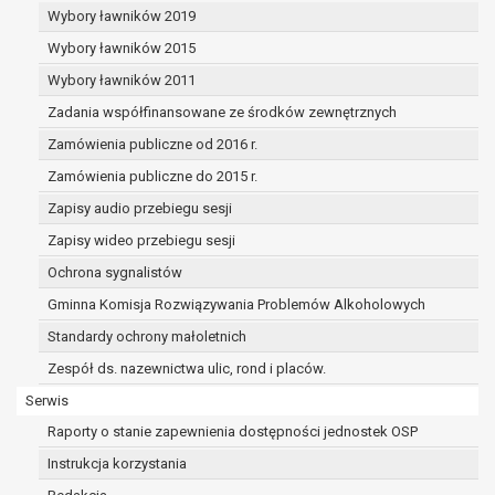
dane osobowe muszą być usunięte w
Wybory ławników 2019
celu wywiązania się z obowiązku
Wybory ławników 2015
wynikającego z przepisów prawa;
prawo do żądania ograniczenia
Wybory ławników 2011
przetwarzania danych osobowych na
Zadania współfinansowane ze środków zewnętrznych
podstawie art. 18 RODO, w przypadku gdy:
Zamówienia publiczne od 2016 r.
osoba, której dane dotyczą
kwestionuje prawidłowość danych
Zamówienia publiczne do 2015 r.
osobowych – na okres pozwalający
Zapisy audio przebiegu sesji
administratorowi sprawdzić
Zapisy wideo przebiegu sesji
prawidłowość tych danych,
przetwarzanie danych jest niezgodne
Ochrona sygnalistów
z prawem, a osoba, której dane
Gminna Komisja Rozwiązywania Problemów Alkoholowych
dotyczą, sprzeciwia się usunięciu
Standardy ochrony małoletnich
danych, żądając w zamian ich
ograniczenia,
Zespół ds. nazewnictwa ulic, rond i placów.
administrator nie potrzebuje już
Serwis
danych dla swoich celów, ale osoba,
Raporty o stanie zapewnienia dostępności jednostek OSP
której dane dotyczą, potrzebuje ich do
ustalenia, obrony lub dochodzenia
Instrukcja korzystania
roszczeń,