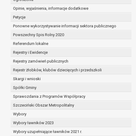
dane są nieprawidłowe lub
Opinie, wyjaśnienia, informacje dodatkowe
niekompletne;
prawo do żądania usunięcia danych
Petycje
osobowych (tzw. prawo do bycia
Ponowne wykorzystywanie informacji sektora publicznego
zapomnianym) na podstawie art. 17 RODO,
Powszechny Spis Rolny 2020
w przypadku gdy:
dane nie są już niezbędne do celów,
Referendum lokalne
dla których były zebrane lub w inny
Rejestry i Ewidencje
sposób przetwarzane,
Rejestry zamówień publicznych
osoba, której dane dotyczą, wniosła
sprzeciw wobec przetwarzania
Rejestr żłobków, klubów dziecięcych i przedszkoli
danych osobowych,
Skargi i wnioski
osoba, której dane dotyczą wycofała
Spółki Gminy
zgodę na przetwarzanie danych
osobowych, która jest podstawą
Sprawozdania z Programów Współpracy
przetwarzania danych i nie ma innej
Szczeciński Obszar Metropolitalny
podstawy prawnej przetwarzania
Wybory
danych,
Wybory ławników 2023
dane osobowe przetwarzane są
niezgodnie z prawem,
Wybory uzupełniające ławników 2021 r.