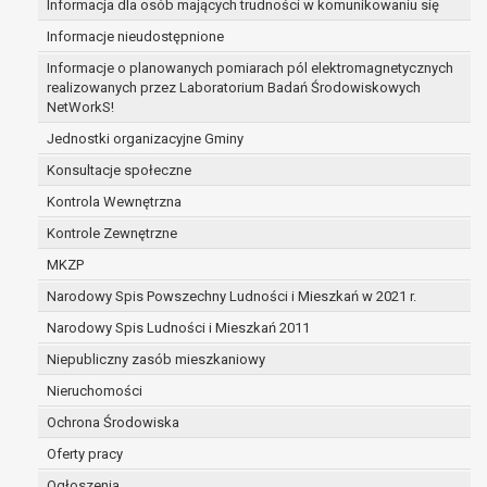
Informacja dla osób mających trudności w komunikowaniu się
zabezpieczenia ewentualnych roszczeń, a w
Informacje nieudostępnione
przypadku wyrażenia zgody na przetwarzanie
danych po zakończeniu i rozliczeniu umowy, do
Informacje o planowanych pomiarach pól elektromagnetycznych
realizowanych przez Laboratorium Badań Środowiskowych
czasu wycofania tej zgody.
NetWorkS!
Ponadto w przypadku umów o dofinansowanie
dane osobowe od momentu pozyskania
Jednostki organizacyjne Gminy
przechowywane są przez okres wynikający z
Konsultacje społeczne
umowy o dofinansowanie zawartej między
Kontrola Wewnętrzna
beneficjentem a określoną instytucją, trwałości
Kontrole Zewnętrzne
danego projektu i konieczności zachowania
dokumentacji projektu do celów kontrolnych.
MKZP
W związku z przetwarzaniem przez
Narodowy Spis Powszechny Ludności i Mieszkań w 2021 r.
administratora danych osobowych przysługuje
Narodowy Spis Ludności i Mieszkań 2011
Pani/Panu:
prawo dostępu do treści danych oraz
Niepubliczny zasób mieszkaniowy
otrzymywania ich kopii na podstawie art. 15
Nieruchomości
RODO;
Ochrona Środowiska
prawo do żądania sprostowania danych na
podstawie art. 16 RODO,
Oferty pracy
w przypadku gdy:
Ogłoszenia