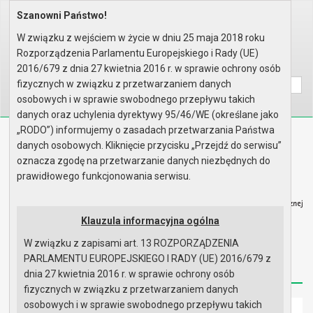
Szanowni Państwo!
Home
Organy
Rada Miejska
VIII kadencja Rady Miejskiej
Sesje Rady Miejskiej
XVI sesja Rady - 19.12.2019
W związku z wejściem w życie w dniu 25 maja 2018 roku
Protokół z obrad
Rozporządzenia Parlamentu Europejskiego i Rady (UE)
Wyszukaj na stronie:
A
2016/679 z dnia 27 kwietnia 2016 r. w sprawie ochrony osób
A
A
fizycznych w związku z przetwarzaniem danych
osobowych i w sprawie swobodnego przepływu takich
danych oraz uchylenia dyrektywy 95/46/WE (określane jako
„RODO”) informujemy o zasadach przetwarzania Państwa
Biuletyn Informacji Publicznej
danych osobowych. Kliknięcie przycisku „Przejdź do serwisu”
Urząd Miasta i Gminy w Gryfinie
oznacza zgodę na przetwarzanie danych niezbędnych do
prawidłowego funkcjonowania serwisu.
Klauzula informacyjna ogólna
W związku z zapisami art. 13 ROZPORZĄDZENIA
Strona główna
Mapa serwisu
Aktualności
PARLAMENTU EUROPEJSKIEGO I RADY (UE) 2016/679 z
Redakcja
Instrukcja korzystania
Dostępność
dnia 27 kwietnia 2016 r. w sprawie ochrony osób
fizycznych w związku z przetwarzaniem danych
osobowych i w sprawie swobodnego przepływu takich
Strona główna