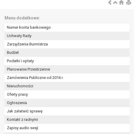
wykonania zadania realizowanego w
interesie publicznym lub w ramach
sprawowania władzy publicznej
Menu dodatkowe:
powierzonej administratorowi bądź
Numer konta bankowego
niezbędność przetwarzania do celów
wynikających z prawnie
Uchwały Rady
uzasadnionych interesów
Zarządzenia Burmistrza
realizowanych przez administratora
Budżet
lub przez stronę trzecią.
Podatki i opłaty
Z przyczyn związanych z Pani/Pana
szczególną sytuacją. W razie wniesienia
Planowanie Przestrzenne
sprzeciwu, administrator nie może już
Zamówienia Publiczne od 2016 r.
przetwarzać tych danych osobowych, chyba
Nieruchomości
że wykaże on istnienie ważnych prawnie
uzasadnionych podstaw do przetwarzania,
Oferty pracy
nadrzędnych wobec interesów, praw i
Ogłoszenia
wolności osoby, której dane dotyczą, lub
Jak załatwić sprawę
podstaw do ustalenia, dochodzenia lub
Kontakt z radnymi
obrony roszczeń.
Zapisy audio sesji