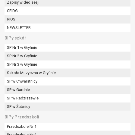
Zapisy wideo sesji
W przypadku gdy przetwarzanie danych
osobowych odbywa się na podstawie zgody osoby
CEIDG
na przetwarzanie danych osobowych (art. 6 ust. 1
RIOS
lit a RODO), przysługuje Pani/Panu prawo do
NEWSLETTER
cofnięcia tej zgody w dowolnym momencie.
Cofnięcie to nie ma wpływu na zgodność
BIPy szkół
przetwarzania, którego dokonano na podstawie
SP Nr 1 w Gryfinie
zgody przed jej cofnięciem.
Przysługuje Pani/Panu prawo wniesienia skargi do
SP Nr 2 w Gryfinie
organu nadzorczego na niezgodne z prawem
SP Nr 3 w Gryfinie
przetwarzanie Pani/Pana danych osobowych
Szkoła Muzyczna w Gryfinie
przez administratora.
SP w Chwarstnicy
Organem właściwym do wniesienia skargi jest
Prezes Urzędu Ochrony Danych Osobowych.
SP w Gardnie
W zależności od sfery, w której przetwarzane są
SP w Radziszewie
dane osobowe, podanie danych osobowych jest
SP w Żabnicy
dobrowolne albo jest wymogiem ustawowym lub
umownym.
BIPy Przedszkoli
Pani/Pana dane nie będą poddawane
Przedszkole Nr 1
zautomatyzowanemu podejmowaniu decyzji, w
Przedszkole Nr 2