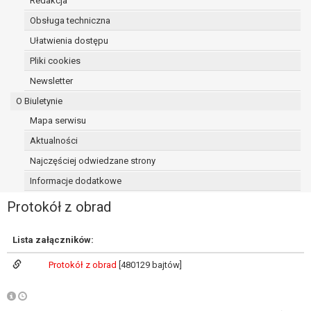
Redakcja
osoba, której dane dotyczą, wniosła
Obsługa techniczna
sprzeciw wobec przetwarzania
Ułatwienia dostępu
danych - do czasu ustalenia czy
prawnie uzasadnione podstawy po
Pliki cookies
stronie administratora są nadrzędne
Newsletter
wobec podstawy sprzeciwu;
O Biuletynie
prawo do przenoszenia danych na
podstawie art. 20 RODO, w przypadku gdy
Mapa serwisu
łącznie spełnione są następujące przesłanki:
Aktualności
przetwarzanie danych odbywa się na
Najczęściej odwiedzane strony
podstawie umowy zawartej z osobą,
której dane dotyczą lub na podstawie
Informacje dodatkowe
zgody wyrażonej przez tą osobę,
Protokół z obrad
przetwarzanie odbywa się w sposób
zautomatyzowany;
prawo sprzeciwu wobec przetwarzania
Lista załączników:
danych na podstawie art. 21 RODO, wobec
Protokół z obrad
[480129 bajtów]
przetwarzania danych osobowych, którego
podstawą prawną jest:
niezbędność przetwarzania do