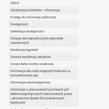
niezbędność przetwarzania do wykonania 
CEIDG
administratorowi bądź
Cyberbezpieczeństwo - informacje
niezbędność przetwarzania do celów wynik
Z przyczyn związanych z Pani/Pana szczególną s
Dostęp do informacji publicznej
on istnienie ważnych prawnie uzasadnionych pod
Dostępność
ustalenia, dochodzenia lub obrony roszczeń.
Deklaracja dostępności
Dotacje dla niepublicznych jednostek
W przypadku gdy przetwarzanie danych osobowych odby
oświatowych
prawo do cofnięcia tej zgody w dowolnym momencie. C
Ewidencja kąpielisk
Przysługuje Pani/Panu prawo wniesienia skargi do o
Gminna ewidencja zabytków
Organem właściwym do wniesienia skargi jest Prezes
W zależności od sfery, w której przetwarzane są da
Gospodarka wodno-ściekowa
Pani/Pana dane nie będą poddawane zautomatyzowane
Informacja dla osób mających trudności w
komunikowaniu się
Informacje nieudostępnione
Informacje o planowanych pomiarach pól
elektromagnetycznych realizowanych przez
Laboratorium Badań Środowiskowych
NetWorkS!