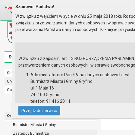
Szanowni Państwo!
Home
Organy
Rada Miejska
VIII kadencja Rady Miejskiej
Sesje 
XIII sesja Rady - 15.10.2019
Protokół z obrad
W związku z wejściem w życie w dniu 25 maja 2018 roku Rozpor
związku z przetwarzaniem danych osobowych i w sprawie swo
Biuletyn Informacji Publicznej
przetwarzania Państwa danych osobowych. Kliknięcie przycis
Urząd Miasta i Gminy w Gryfinie
Strona główna
Mapa serwisu
Aktualności
Redakcj
W związku z zapisami art. 13 ROZPORZĄDZENIA PARLAMENTU 
przetwarzaniem danych osobowych i w sprawie swobodnego prz
Strona główna
Protokół z
Administratorem Pani/Pana danych osobowych jest:
UMiG - telefony wewnętrzne
Burmistrz Miasta i Gminy Gryfino
ul. 1 Maja 16
Ochrona danych osobowych
Lista załączni
74 -100 Gryfino
Urząd Miasta i Gminy w Gryfinie
telefon: 91 416 20 11
Straż Miejska
e-mail:
burmistrz@gryfino.pl
Przejdź do serwisu
Dane kontaktowe Inspektora Ochrony Danych:
Organy
telefon: 91 416 20 11
Burmistrz Miasta i Gminy
e-mail:
iod@gryfino.pl
Zastępcy Burmistrza
Pani/Pana dane osobowe przetwarzane są zgodnie z o