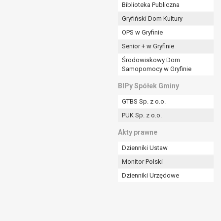
ania władzy publicznej powierzonej
Biblioteka Publiczna
Gryfiński Dom Kultury
stratora lub przez stronę trzecią.
OPS w Gryfinie
rzetwarzać tych danych osobowych, chyba że wykaże
osoby, której dane dotyczą, lub podstaw do
Senior + w Gryfinie
Środowiskowy Dom
Samopomocy w Gryfinie
art. 6 ust. 1 lit a RODO), przysługuje Pani/Panu
BIPy Spółek Gminy
no na podstawie zgody przed jej cofnięciem.
GTBS Sp. z o.o.
nych osobowych przez administratora.
PUK Sp. z o.o.
mogiem ustawowym lub umownym.
Akty prawne
Dzienniki Ustaw
Monitor Polski
Dzienniki Urzędowe