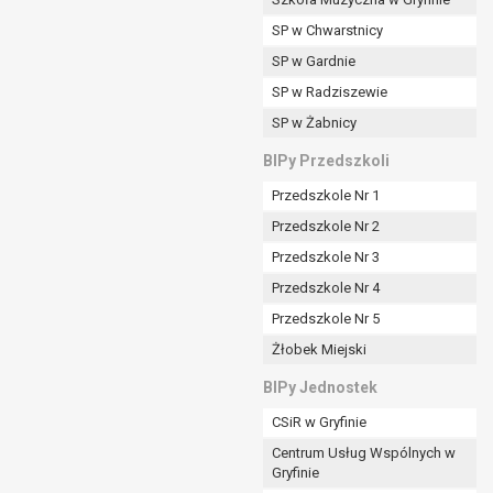
SP w Chwarstnicy
SP w Gardnie
padku gdy:
SP w Radziszewie
SP w Żabnicy
nia danych i nie ma innej podstawy prawnej
BIPy Przedszkoli
Przedszkole Nr 1
Przedszkole Nr 2
Przedszkole Nr 3
wi sprawdzić prawidłowość tych danych,
Przedszkole Nr 4
ądając w zamian ich ograniczenia,
Przedszkole Nr 5
enia, obrony lub dochodzenia roszczeń,
Żłobek Miejski
sadnione podstawy po stronie administratora są
BIPy Jednostek
i:
CSiR w Gryfinie
zgody wyrażonej przez tą osobę,
Centrum Usług Wspólnych w
órego podstawą prawną jest:
Gryfinie