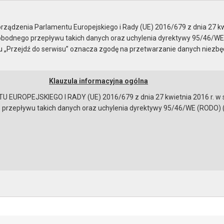
Rady Miejskiej
ządzenia Parlamentu Europejskiego i Rady (UE) 2016/679 z dnia 27 kw
bodnego przepływu takich danych oraz uchylenia dyrektywy 95/46/WE
ku „Przejdź do serwisu” oznacza zgodę na przetwarzanie danych niezb
Klauzula informacyjna ogólna
a
Instrukcja korzystania
Dostępność
EUROPEJSKIEGO I RADY (UE) 2016/679 z dnia 27 kwietnia 2016 r. w s
epływu takich danych oraz uchylenia dyrektywy 95/46/WE (RODO) (Dz.U
 obrad
ków:
Protokół z obrad
[47406 bajtów]
bowiązującymi przepisami prawa w celu: