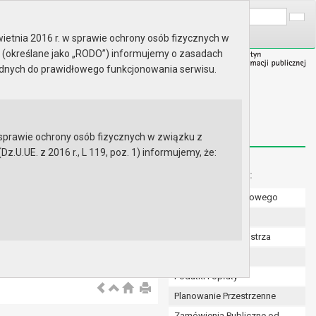
A
Wyszukaj na stronie:
A
A
ietnia 2016 r. w sprawie ochrony osób fizycznych w
 (określane jako „RODO”) informujemy o zasadach
ędnych do prawidłowego funkcjonowania serwisu.
prawie ochrony osób fizycznych w związku z
.UE. z 2016 r., L 119, poz. 1) informujemy, że:
Menu dodatkowe:
Numer konta bankowego
Uchwały Rady
Zarządzenia Burmistrza
Budżet
Podatki i opłaty
Planowanie Przestrzenne
Zamówienia Publiczne od