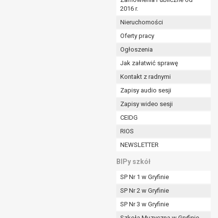
2016 r.
ym (Dz.U. z 2017r., poz. 1875 ze zm.) oraz z
 wobec Gminy;
Nieruchomości
Oferty pracy
Ogłoszenia
ministratorowi;
ie i celu określonym w treści zgody.
Jak załatwić sprawę
m odbiorcom lub kategoriom odbiorców danych
Kontakt z radnymi
Zapisy audio sesji
ia przetwarzania danych osobowych;
Zapisy wideo sesji
e z terminami archiwizacji określonymi przez
CEIDG
RIOS
o czasu wycofania tej zgody.
NEWSLETTER
ezbędny do realizacji zawartej umowy, a po tym
ia zgody na przetwarzanie danych po zakończeniu i
BIPy szkół
SP Nr 1 w Gryfinie
jący z umowy o dofinansowanie zawartej między
SP Nr 2 w Gryfinie
ntrolnych.
SP Nr 3 w Gryfinie
Szkoła Muzyczna w Gryfinie