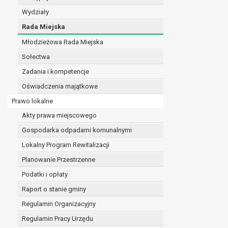
realizacji zadań wynikających z przepisów prawa
Wydziały
szeregu ustaw kompetencyjnych (merytorycznych
Rada Miejska
zawarcia i realizacji umów;
Młodzieżowa Rada Miejska
ochrony żywotnych interesów osoby, której dane d
wykonania zadania realizowanego w interesie p
Sołectwa
w pozostałych przypadkach dane osobowe przetw
Zadania i kompetencje
W związku z przetwarzaniem danych w celu wskazany
Oświadczenia majątkowe
osobowych. Odbiorcami mogą być:
podmioty, które przetwarzają dane osobowe w i
Prawo lokalne
podmioty upoważnione do odbioru danych osob
Akty prawa miejscowego
Pani/Pana dane osobowe będą przetwarzane przez okres
Gospodarka odpadami komunalnymi
przepisy prawa powszechnie obowiązującego.
W przypadku, gdy dane osobowe przetwarzane są na po
Lokalny Program Rewitalizacji
W przypadku, gdy dane osobowe przetwarzane są w celu
Planowanie Przestrzenne
czasie w zakresie wymaganym przez przepisy prawa lu
Podatki i opłaty
rozliczeniu umowy, do czasu wycofania tej zgody.
Raport o stanie gminy
Ponadto w przypadku umów o dofinansowanie dane o
beneficjentem a określoną instytucją, trwałości daneg
Regulamin Organizacyjny
W związku z przetwarzaniem przez administratora da
Regulamin Pracy Urzędu
prawo dostępu do treści danych oraz otrzymywan