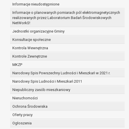
Informacje nieudostępnione
zabezpieczenia ewentualnych roszczeń, a w
przypadku wyrażenia zgody na przetwarzanie
Informacje o planowanych pomiarach pól elektromagnetycznych
danych po zakończeniu i rozliczeniu umowy, do
realizowanych przez Laboratorium Badań Środowiskowych
NetWorkS!
czasu wycofania tej zgody.
Ponadto w przypadku umów o dofinansowanie
Jednostki organizacyjne Gminy
dane osobowe od momentu pozyskania
Konsultacje społeczne
przechowywane są przez okres wynikający z
Kontrola Wewnętrzna
umowy o dofinansowanie zawartej między
beneficjentem a określoną instytucją, trwałości
Kontrole Zewnętrzne
danego projektu i konieczności zachowania
MKZP
dokumentacji projektu do celów kontrolnych.
Narodowy Spis Powszechny Ludności i Mieszkań w 2021 r.
W związku z przetwarzaniem przez
administratora danych osobowych przysługuje
Narodowy Spis Ludności i Mieszkań 2011
Pani/Panu:
Niepubliczny zasób mieszkaniowy
prawo dostępu do treści danych oraz
Nieruchomości
otrzymywania ich kopii na podstawie art. 15
RODO;
Ochrona Środowiska
prawo do żądania sprostowania danych na
Oferty pracy
podstawie art. 16 RODO,
Ogłoszenia
w przypadku gdy: