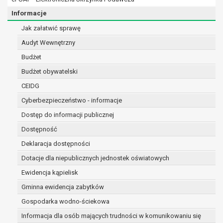
osobowe w imieniu administratora na
podstawie zawartej z nim umowy
Informacje
powierzenia przetwarzania danych
Jak załatwić sprawę
osobowych;
Audyt Wewnętrzny
podmioty upoważnione do odbioru danych
osobowych na podstawie odpowiednich
Budżet
przepisów prawa.
Budżet obywatelski
Pani/Pana dane osobowe będą przetwarzane
CEIDG
przez okres niezbędny do realizacji celu dla jakiego
zostały zebrane oraz zgodnie z terminami
Cyberbezpieczeństwo - informacje
archiwizacji określonymi przez przepisy prawa
Dostęp do informacji publicznej
powszechnie obowiązującego.
Dostępność
W przypadku, gdy dane osobowe przetwarzane są
Deklaracja dostępności
na podstawie zgody osoby, której dane dotyczą
przetwarzanie odbywa się do czasu wycofania tej
Dotacje dla niepublicznych jednostek oświatowych
zgody.
Ewidencja kąpielisk
W przypadku, gdy dane osobowe przetwarzane są
Gminna ewidencja zabytków
w celu zawarcia i realizacji umowy przetwarzanie
odbywa się przez okres niezbędny do realizacji
Gospodarka wodno-ściekowa
zawartej umowy, a po tym czasie w zakresie
Informacja dla osób mających trudności w komunikowaniu się
wymaganym przez przepisy prawa lub dla