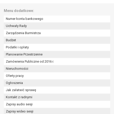
wykonania zadania realizowanego w
interesie publicznym lub w ramach
Menu dodatkowe:
sprawowania władzy publicznej
powierzonej administratorowi bądź
Numer konta bankowego
niezbędność przetwarzania do celów
Uchwały Rady
wynikających z prawnie
Zarządzenia Burmistrza
uzasadnionych interesów
Budżet
realizowanych przez administratora
lub przez stronę trzecią.
Podatki i opłaty
Z przyczyn związanych z Pani/Pana
Planowanie Przestrzenne
szczególną sytuacją. W razie wniesienia
Zamówienia Publiczne od 2016 r.
sprzeciwu, administrator nie może już
Nieruchomości
przetwarzać tych danych osobowych, chyba
że wykaże on istnienie ważnych prawnie
Oferty pracy
uzasadnionych podstaw do przetwarzania,
Ogłoszenia
nadrzędnych wobec interesów, praw i
Jak załatwić sprawę
wolności osoby, której dane dotyczą, lub
podstaw do ustalenia, dochodzenia lub
Kontakt z radnymi
obrony roszczeń.
Zapisy audio sesji
Zapisy wideo sesji