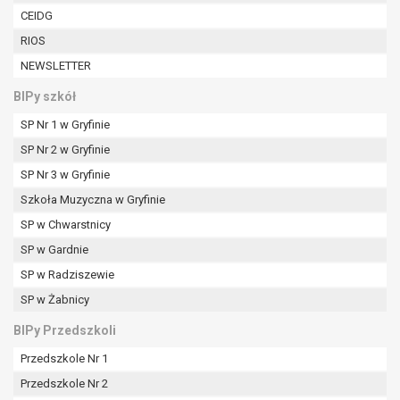
W przypadku gdy przetwarzanie danych
CEIDG
osobowych odbywa się na podstawie zgody osoby
RIOS
na przetwarzanie danych osobowych (art. 6 ust. 1
NEWSLETTER
lit a RODO), przysługuje Pani/Panu prawo do
cofnięcia tej zgody w dowolnym momencie.
BIPy szkół
Cofnięcie to nie ma wpływu na zgodność
SP Nr 1 w Gryfinie
przetwarzania, którego dokonano na podstawie
zgody przed jej cofnięciem.
SP Nr 2 w Gryfinie
Przysługuje Pani/Panu prawo wniesienia skargi do
SP Nr 3 w Gryfinie
organu nadzorczego na niezgodne z prawem
Szkoła Muzyczna w Gryfinie
przetwarzanie Pani/Pana danych osobowych
przez administratora.
SP w Chwarstnicy
Organem właściwym do wniesienia skargi jest
SP w Gardnie
Prezes Urzędu Ochrony Danych Osobowych.
SP w Radziszewie
W zależności od sfery, w której przetwarzane są
SP w Żabnicy
dane osobowe, podanie danych osobowych jest
dobrowolne albo jest wymogiem ustawowym lub
BIPy Przedszkoli
umownym.
Przedszkole Nr 1
Pani/Pana dane nie będą poddawane
zautomatyzowanemu podejmowaniu decyzji, w
Przedszkole Nr 2