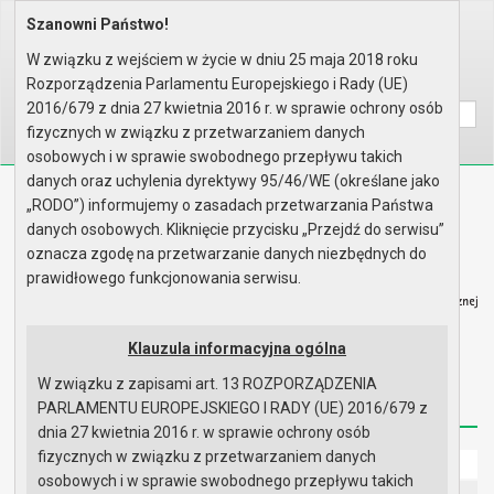
Szanowni Państwo!
Home
Informacje
Wybory
Wybory do Sejmu i Senatu RP - ..
Informacja dla wyborców niepeł..
W związku z wejściem w życie w dniu 25 maja 2018 roku
Rozporządzenia Parlamentu Europejskiego i Rady (UE)
Wyszukaj na stronie:
A
A
A
2016/679 z dnia 27 kwietnia 2016 r. w sprawie ochrony osób
fizycznych w związku z przetwarzaniem danych
osobowych i w sprawie swobodnego przepływu takich
danych oraz uchylenia dyrektywy 95/46/WE (określane jako
Biuletyn Informacji Publicznej
„RODO”) informujemy o zasadach przetwarzania Państwa
Urząd Miasta i Gminy w Gryfinie
danych osobowych. Kliknięcie przycisku „Przejdź do serwisu”
oznacza zgodę na przetwarzanie danych niezbędnych do
prawidłowego funkcjonowania serwisu.
Klauzula informacyjna ogólna
Strona główna
Mapa serwisu
Aktualności
W związku z zapisami art. 13 ROZPORZĄDZENIA
Redakcja
Instrukcja korzystania
Dostępność
PARLAMENTU EUROPEJSKIEGO I RADY (UE) 2016/679 z
dnia 27 kwietnia 2016 r. w sprawie ochrony osób
fizycznych w związku z przetwarzaniem danych
Strona główna
osobowych i w sprawie swobodnego przepływu takich