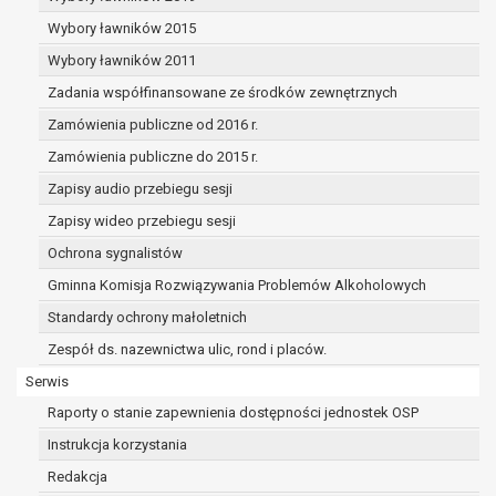
dane osobowe muszą być usunięte w
celu wywiązania się z obowiązku
Wybory ławników 2015
wynikającego z przepisów prawa;
Wybory ławników 2011
prawo do żądania ograniczenia
Zadania współfinansowane ze środków zewnętrznych
przetwarzania danych osobowych na
podstawie art. 18 RODO, w przypadku gdy:
Zamówienia publiczne od 2016 r.
osoba, której dane dotyczą
Zamówienia publiczne do 2015 r.
kwestionuje prawidłowość danych
Zapisy audio przebiegu sesji
osobowych – na okres pozwalający
administratorowi sprawdzić
Zapisy wideo przebiegu sesji
prawidłowość tych danych,
Ochrona sygnalistów
przetwarzanie danych jest niezgodne
Gminna Komisja Rozwiązywania Problemów Alkoholowych
z prawem, a osoba, której dane
Standardy ochrony małoletnich
dotyczą, sprzeciwia się usunięciu
danych, żądając w zamian ich
Zespół ds. nazewnictwa ulic, rond i placów.
ograniczenia,
Serwis
administrator nie potrzebuje już
Raporty o stanie zapewnienia dostępności jednostek OSP
danych dla swoich celów, ale osoba,
której dane dotyczą, potrzebuje ich do
Instrukcja korzystania
ustalenia, obrony lub dochodzenia
Redakcja
roszczeń,