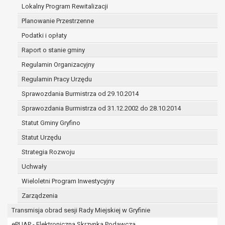
(merytorycznych), a także obowiązków i
Lokalny Program Rewitalizacji
zadań zleconych przez instytucje
Planowanie Przestrzenne
nadrzędne wobec Gminy;
Podatki i opłaty
zawarcia i realizacji umów;
ochrony żywotnych interesów osoby, której
Raport o stanie gminy
dane dotyczą, lub innej osoby fizycznej;
Regulamin Organizacyjny
wykonania zadania realizowanego w
Regulamin Pracy Urzędu
interesie publicznym lub w ramach
Sprawozdania Burmistrza od 29.10.2014
sprawowania władzy publicznej
powierzonej administratorowi;
Sprawozdania Burmistrza od 31.12.2002 do 28.10.2014
w pozostałych przypadkach dane osobowe
Statut Gminy Gryfino
przetwarzane są wyłącznie na podstawie
Statut Urzędu
wcześniej udzielonej zgody w zakresie i celu
określonym w treści zgody.
Strategia Rozwoju
W związku z przetwarzaniem danych w celu
Uchwały
wskazanym w pkt. 3, dane osobowe mogą być
Wieloletni Program Inwestycyjny
udostępniane innym upoważnionym odbiorcom lub
kategoriom odbiorców danych osobowych.
Zarządzenia
Odbiorcami mogą być:
Transmisja obrad sesji Rady Miejskiej w Gryfinie
podmioty, które przetwarzają dane
ePUAP - Elektroniczna Skrzynka Podawcza