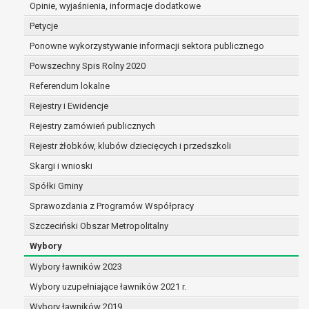
Opinie, wyjaśnienia, informacje dodatkowe
dane są nieprawidłowe lub
niekompletne;
Petycje
prawo do żądania usunięcia danych
Ponowne wykorzystywanie informacji sektora publicznego
osobowych (tzw. prawo do bycia
Powszechny Spis Rolny 2020
zapomnianym) na podstawie art. 17 RODO,
w przypadku gdy:
Referendum lokalne
dane nie są już niezbędne do celów,
Rejestry i Ewidencje
dla których były zebrane lub w inny
Rejestry zamówień publicznych
sposób przetwarzane,
osoba, której dane dotyczą, wniosła
Rejestr żłobków, klubów dziecięcych i przedszkoli
sprzeciw wobec przetwarzania
Skargi i wnioski
danych osobowych,
Spółki Gminy
osoba, której dane dotyczą wycofała
zgodę na przetwarzanie danych
Sprawozdania z Programów Współpracy
osobowych, która jest podstawą
Szczeciński Obszar Metropolitalny
przetwarzania danych i nie ma innej
Wybory
podstawy prawnej przetwarzania
danych,
Wybory ławników 2023
dane osobowe przetwarzane są
Wybory uzupełniające ławników 2021 r.
niezgodnie z prawem,
Wybory ławników 2019