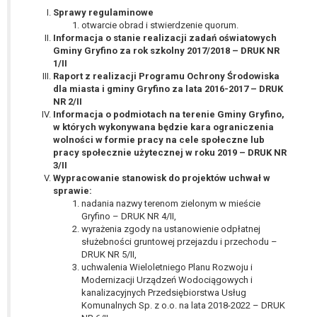
wykonania zadania realizowanego w
Sprawy regulaminowe
interesie publicznym lub w ramach
otwarcie obrad i stwierdzenie quorum.
sprawowania władzy publicznej
Informacja o stanie realizacji zadań oświatowych
Gminy Gryfino za rok szkolny 2017/2018 – DRUK NR
powierzonej administratorowi bądź
1/II
niezbędność przetwarzania do celów
Raport z realizacji Programu Ochrony Środowiska
wynikających z prawnie
dla miasta i gminy Gryfino za lata 2016-2017 – DRUK
uzasadnionych interesów
NR 2/II
realizowanych przez administratora
Informacja o podmiotach na terenie Gminy Gryfino,
w których wykonywana będzie kara ograniczenia
lub przez stronę trzecią.
wolności w formie pracy na cele społeczne lub
Z przyczyn związanych z Pani/Pana
pracy społecznie użytecznej w roku 2019 – DRUK NR
szczególną sytuacją. W razie wniesienia
3/II
sprzeciwu, administrator nie może już
Wypracowanie stanowisk do projektów uchwał w
sprawie:
przetwarzać tych danych osobowych, chyba
nadania nazwy terenom zielonym w mieście
że wykaże on istnienie ważnych prawnie
Gryfino – DRUK NR 4/II,
uzasadnionych podstaw do przetwarzania,
wyrażenia zgody na ustanowienie odpłatnej
nadrzędnych wobec interesów, praw i
służebności gruntowej przejazdu i przechodu –
wolności osoby, której dane dotyczą, lub
DRUK NR 5/II,
uchwalenia Wieloletniego Planu Rozwoju i
podstaw do ustalenia, dochodzenia lub
Modernizacji Urządzeń Wodociągowych i
obrony roszczeń.
kanalizacyjnych Przedsiębiorstwa Usług
Komunalnych Sp. z o.o. na lata 2018-2022 – DRUK