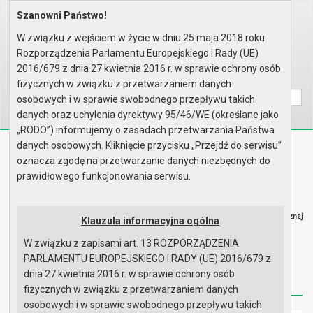
Szanowni Państwo!
Home
Organy
Rada Miejska
VIII kadencja Rady Miejskiej
Komisje
Komisja Budżetu, Finansów, Rol..
W związku z wejściem w życie w dniu 25 maja 2018 roku
Rok 2018 - posiedzenia
Posiedzenie z dnia 11.12.2018
Rozporządzenia Parlamentu Europejskiego i Rady (UE)
Porządek obrad
2016/679 z dnia 27 kwietnia 2016 r. w sprawie ochrony osób
Wyszukaj na stronie:
A
A
fizycznych w związku z przetwarzaniem danych
A
osobowych i w sprawie swobodnego przepływu takich
danych oraz uchylenia dyrektywy 95/46/WE (określane jako
„RODO”) informujemy o zasadach przetwarzania Państwa
danych osobowych. Kliknięcie przycisku „Przejdź do serwisu”
Biuletyn Informacji Publicznej
oznacza zgodę na przetwarzanie danych niezbędnych do
Urząd Miasta i Gminy w Gryfinie
prawidłowego funkcjonowania serwisu.
Klauzula informacyjna ogólna
W związku z zapisami art. 13 ROZPORZĄDZENIA
Strona główna
Mapa serwisu
Aktualności
PARLAMENTU EUROPEJSKIEGO I RADY (UE) 2016/679 z
dnia 27 kwietnia 2016 r. w sprawie ochrony osób
Redakcja
Instrukcja korzystania
Dostępność
fizycznych w związku z przetwarzaniem danych
osobowych i w sprawie swobodnego przepływu takich