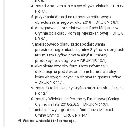
NR 6/II,
W przypadku gdy przetwarzanie danych
zasad wnoszenia inicjatyw obywatelskich – DRUK
osobowych odbywa się na podstawie zgody osoby
NR 7/II,
na przetwarzanie danych osobowych (art. 6 ust. 1
przyznania dotacji na remont zabytkowego
obiektu sakralnego w roku 2018 – DRUK NR 8/II,
lit a RODO), przysługuje Pani/Panu prawo do
desygnowania przedstawicieli Rady Miejskiej w
cofnięcia tej zgody w dowolnym momencie.
Gryfinie do składu Komisji Mieszkaniowej – DRUK
Cofnięcie to nie ma wpływu na zgodność
NR 9/II,
przetwarzania, którego dokonano na podstawie
miejscowego planu zagospodarowania
zgody przed jej cofnięciem.
przestrzennego miasta i gminy Gryfino w obrębach
nr 2 miasta Gryfino oraz Wełtyń II – tereny
Przysługuje Pani/Panu prawo wniesienia skargi do
produkcyjno-usługowe – DRUK NR 10/II,
organu nadzorczego na niezgodne z prawem
określenia wzorów formularzy informacji i
przetwarzanie Pani/Pana danych osobowych
deklaracji na podatek od nieruchomości, rolny i
przez administratora.
leśny obowiązujących na obszarze gminy Gryfino
– DRUK NR 11/II,
Organem właściwym do wniesienia skargi jest
zmian budżetu Gminy Gryfino na 2018 rok – DRUK
Prezes Urzędu Ochrony Danych Osobowych.
NR 12/II,
W zależności od sfery, w której przetwarzane są
zmiany Wieloletniej Prognozy Finansowej Gminy
dane osobowe, podanie danych osobowych jest
Gryfino na lata 2018-2025 – DRUK NR 13/II,
dobrowolne albo jest wymogiem ustawowym lub
ustalenia wynagrodzenia Burmistrza Miasta i
Gminy Gryfino – DRUK NR 14/II,
umownym.
Wolne wnioski i informacje.
Pani/Pana dane nie będą poddawane
zautomatyzowanemu podejmowaniu decyzji, w