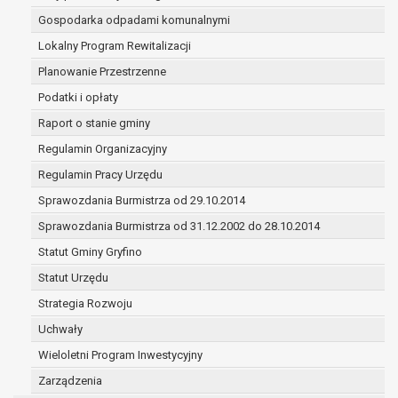
(merytorycznych), a także obowiązków i
Gospodarka odpadami komunalnymi
zadań zleconych przez instytucje
Lokalny Program Rewitalizacji
nadrzędne wobec Gminy;
zawarcia i realizacji umów;
Planowanie Przestrzenne
ochrony żywotnych interesów osoby, której
Podatki i opłaty
dane dotyczą, lub innej osoby fizycznej;
Raport o stanie gminy
wykonania zadania realizowanego w
interesie publicznym lub w ramach
Regulamin Organizacyjny
sprawowania władzy publicznej
Regulamin Pracy Urzędu
powierzonej administratorowi;
Sprawozdania Burmistrza od 29.10.2014
w pozostałych przypadkach dane osobowe
przetwarzane są wyłącznie na podstawie
Sprawozdania Burmistrza od 31.12.2002 do 28.10.2014
wcześniej udzielonej zgody w zakresie i celu
Statut Gminy Gryfino
określonym w treści zgody.
Statut Urzędu
W związku z przetwarzaniem danych w celu
wskazanym w pkt. 3, dane osobowe mogą być
Strategia Rozwoju
udostępniane innym upoważnionym odbiorcom lub
Uchwały
kategoriom odbiorców danych osobowych.
Wieloletni Program Inwestycyjny
Odbiorcami mogą być:
Zarządzenia
podmioty, które przetwarzają dane