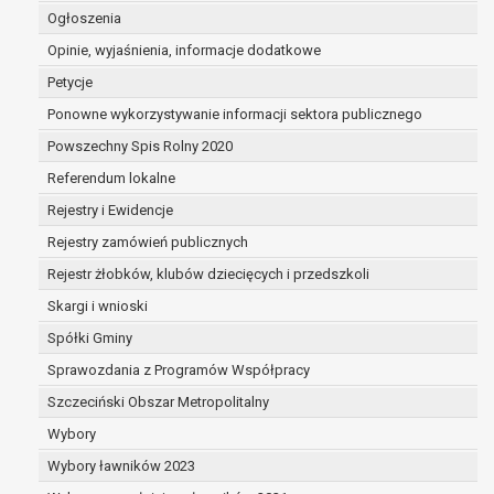
dane są nieprawidłowe lub
Ogłoszenia
niekompletne;
Opinie, wyjaśnienia, informacje dodatkowe
prawo do żądania usunięcia danych
Petycje
osobowych (tzw. prawo do bycia
zapomnianym) na podstawie art. 17 RODO,
Ponowne wykorzystywanie informacji sektora publicznego
w przypadku gdy:
Powszechny Spis Rolny 2020
dane nie są już niezbędne do celów,
Referendum lokalne
dla których były zebrane lub w inny
sposób przetwarzane,
Rejestry i Ewidencje
osoba, której dane dotyczą, wniosła
Rejestry zamówień publicznych
sprzeciw wobec przetwarzania
Rejestr żłobków, klubów dziecięcych i przedszkoli
danych osobowych,
osoba, której dane dotyczą wycofała
Skargi i wnioski
zgodę na przetwarzanie danych
Spółki Gminy
osobowych, która jest podstawą
Sprawozdania z Programów Współpracy
przetwarzania danych i nie ma innej
podstawy prawnej przetwarzania
Szczeciński Obszar Metropolitalny
danych,
Wybory
dane osobowe przetwarzane są
Wybory ławników 2023
niezgodnie z prawem,