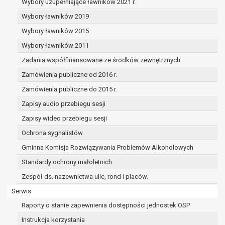
dane osobowe muszą być usunięte w
Wybory uzupełniające ławników 2021 r.
celu wywiązania się z obowiązku
Wybory ławników 2019
wynikającego z przepisów prawa;
Wybory ławników 2015
prawo do żądania ograniczenia
przetwarzania danych osobowych na
Wybory ławników 2011
podstawie art. 18 RODO, w przypadku gdy:
Zadania współfinansowane ze środków zewnętrznych
osoba, której dane dotyczą
Zamówienia publiczne od 2016 r.
kwestionuje prawidłowość danych
osobowych – na okres pozwalający
Zamówienia publiczne do 2015 r.
administratorowi sprawdzić
Zapisy audio przebiegu sesji
prawidłowość tych danych,
Zapisy wideo przebiegu sesji
przetwarzanie danych jest niezgodne
Ochrona sygnalistów
z prawem, a osoba, której dane
dotyczą, sprzeciwia się usunięciu
Gminna Komisja Rozwiązywania Problemów Alkoholowych
danych, żądając w zamian ich
Standardy ochrony małoletnich
ograniczenia,
Zespół ds. nazewnictwa ulic, rond i placów.
administrator nie potrzebuje już
danych dla swoich celów, ale osoba,
Serwis
której dane dotyczą, potrzebuje ich do
Raporty o stanie zapewnienia dostępności jednostek OSP
ustalenia, obrony lub dochodzenia
Instrukcja korzystania
roszczeń,