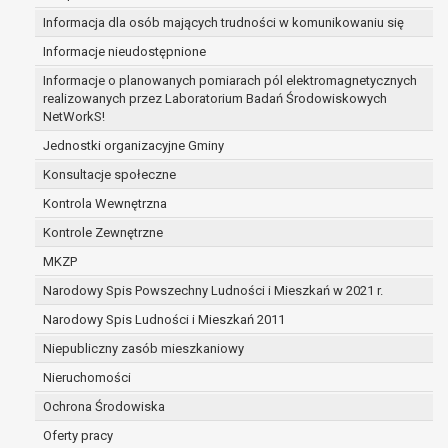
zabezpieczenia ewentualnych roszczeń, a w
Informacja dla osób mających trudności w komunikowaniu się
przypadku wyrażenia zgody na przetwarzanie
Informacje nieudostępnione
danych po zakończeniu i rozliczeniu umowy, do
Informacje o planowanych pomiarach pól elektromagnetycznych
czasu wycofania tej zgody.
realizowanych przez Laboratorium Badań Środowiskowych
Ponadto w przypadku umów o dofinansowanie
NetWorkS!
dane osobowe od momentu pozyskania
Jednostki organizacyjne Gminy
przechowywane są przez okres wynikający z
umowy o dofinansowanie zawartej między
Konsultacje społeczne
beneficjentem a określoną instytucją, trwałości
Kontrola Wewnętrzna
danego projektu i konieczności zachowania
Kontrole Zewnętrzne
dokumentacji projektu do celów kontrolnych.
W związku z przetwarzaniem przez
MKZP
administratora danych osobowych przysługuje
Narodowy Spis Powszechny Ludności i Mieszkań w 2021 r.
Pani/Panu:
Narodowy Spis Ludności i Mieszkań 2011
prawo dostępu do treści danych oraz
otrzymywania ich kopii na podstawie art. 15
Niepubliczny zasób mieszkaniowy
RODO;
Nieruchomości
prawo do żądania sprostowania danych na
Ochrona Środowiska
podstawie art. 16 RODO,
w przypadku gdy:
Oferty pracy