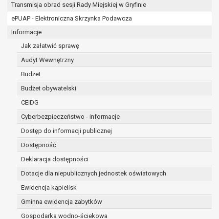
osobowe w imieniu administratora na
Transmisja obrad sesji Rady Miejskiej w Gryfinie
podstawie zawartej z nim umowy
ePUAP - Elektroniczna Skrzynka Podawcza
powierzenia przetwarzania danych
Informacje
osobowych;
podmioty upoważnione do odbioru danych
Jak załatwić sprawę
osobowych na podstawie odpowiednich
Audyt Wewnętrzny
przepisów prawa.
Budżet
Pani/Pana dane osobowe będą przetwarzane
przez okres niezbędny do realizacji celu dla jakiego
Budżet obywatelski
zostały zebrane oraz zgodnie z terminami
CEIDG
archiwizacji określonymi przez przepisy prawa
Cyberbezpieczeństwo - informacje
powszechnie obowiązującego.
W przypadku, gdy dane osobowe przetwarzane są
Dostęp do informacji publicznej
na podstawie zgody osoby, której dane dotyczą
Dostępność
przetwarzanie odbywa się do czasu wycofania tej
Deklaracja dostępności
zgody.
Dotacje dla niepublicznych jednostek oświatowych
W przypadku, gdy dane osobowe przetwarzane są
w celu zawarcia i realizacji umowy przetwarzanie
Ewidencja kąpielisk
odbywa się przez okres niezbędny do realizacji
Gminna ewidencja zabytków
zawartej umowy, a po tym czasie w zakresie
Gospodarka wodno-ściekowa
wymaganym przez przepisy prawa lub dla