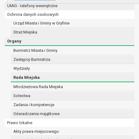
UMiG - telefony wewnętrzne
e-mail:
burmistrz@gryfino.pl
Dane kontaktowe Inspektora Ochrony Danych:
Ochrona danych osobowych
telefon: 91 416 20 11
Urząd Miasta i Gminy w Gryfinie
e-mail:
iod@gryfino.pl
Straż Miejska
Pani/Pana dane osobowe przetwarzane są zgodnie z obo
w celu:
Organy
realizacji zadań wynikających z przepisów prawa, a
Burmistrz Miasta i Gminy
8 marca 1990 r. o samorządzie gminnym (Dz.U. z 201
Zastępcy Burmistrza
szeregu ustaw kompetencyjnych (merytorycznych),
zleconych przez instytucje nadrzędne wobec Gminy
Wydziały
zawarcia i realizacji umów;
Rada Miejska
ochrony żywotnych interesów osoby, której dane doty
Młodzieżowa Rada Miejska
wykonania zadania realizowanego w interesie pub
sprawowania władzy publicznej powierzonej admini
Sołectwa
w pozostałych przypadkach dane osobowe przetwa
Zadania i kompetencje
podstawie wcześniej udzielonej zgody w zakresie i 
Oświadczenia majątkowe
W związku z przetwarzaniem danych w celu wskazanym 
być udostępniane innym upoważnionym odbiorcom lub ka
Prawo lokalne
osobowych. Odbiorcami mogą być:
Akty prawa miejscowego
podmioty, które przetwarzają dane osobowe w imie