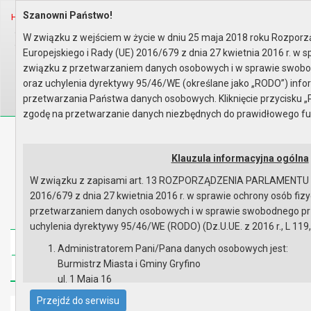
Szanowni Państwo!
Home
Organy
Rada Miejska
VIII kadencja Rady Miejskiej
Sesje Rady Miejskiej
I sesja Rady - 23.11.2018
W związku z wejściem w życie w dniu 25 maja 2018 roku Rozpor
Zapis wideo przebiegu sesji
Europejskiego i Rady (UE) 2016/679 z dnia 27 kwietnia 2016 r. w 
Wyszukaj na stronie:
A
związku z przetwarzaniem danych osobowych i w sprawie swobo
A
A
oraz uchylenia dyrektywy 95/46/WE (określane jako „RODO”) inf
przetwarzania Państwa danych osobowych. Kliknięcie przycisku „
zgodę na przetwarzanie danych niezbędnych do prawidłowego fu
Biuletyn Informacji Publicznej
Urząd Miasta i Gminy w Gryfinie
Klauzula informacyjna ogólna
W związku z zapisami art. 13 ROZPORZĄDZENIA PARLAMENTU 
2016/679 z dnia 27 kwietnia 2016 r. w sprawie ochrony osób fi
przetwarzaniem danych osobowych i w sprawie swobodnego prz
uchylenia dyrektywy 95/46/WE (RODO) (Dz.U.UE. z 2016 r., L 119,
Strona główna
Mapa serwisu
Aktualności
Administratorem Pani/Pana danych osobowych jest:
Burmistrz Miasta i Gminy Gryfino
Redakcja
Instrukcja korzystania
Dostępność
ul. 1 Maja 16
74 -100 Gryfino
Przejdź do serwisu
Strona główna
telefon: 91 416 20 11