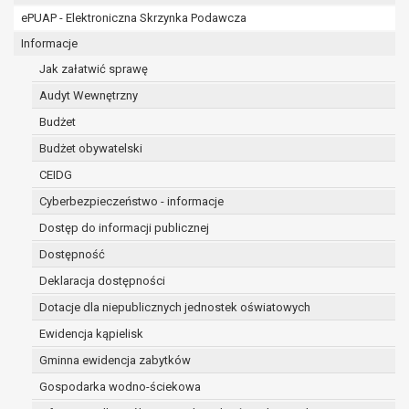
RODO;
ePUAP - Elektroniczna Skrzynka Podawcza
prawo do żądania sprostowania danych na podstawi
w przypadku gdy:
Informacje
dane są nieprawidłowe lub niekompletne;
Jak załatwić sprawę
prawo do żądania usunięcia danych osobowych (tzw
Audyt Wewnętrzny
zapomnianym) na podstawie art. 17 RODO, w przyp
Budżet
dane nie są już niezbędne do celów, dla który
sposób przetwarzane,
Budżet obywatelski
osoba, której dane dotyczą, wniosła sprzec
CEIDG
osobowych,
Cyberbezpieczeństwo - informacje
osoba, której dane dotyczą wycofała zgodę 
osobowych, która jest podstawą przetwarzani
Dostęp do informacji publicznej
podstawy prawnej przetwarzania danych,
Dostępność
dane osobowe przetwarzane są niezgodnie 
Deklaracja dostępności
dane osobowe muszą być usunięte w celu wy
wynikającego z przepisów prawa;
Dotacje dla niepublicznych jednostek oświatowych
prawo do żądania ograniczenia przetwarzania dan
Ewidencja kąpielisk
art. 18 RODO, w przypadku gdy:
Gminna ewidencja zabytków
osoba, której dane dotyczą kwestionuje pr
na okres pozwalający administratorowi spra
Gospodarka wodno-ściekowa
danych,