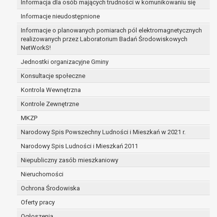
Informacja dla osób mających trudności w komunikowaniu się
przetwarzanie danych jest niezgodne z prawe
Informacje nieudostępnione
dotyczą, sprzeciwia się usunięciu danych, żą
administrator nie potrzebuje już danych dla s
Informacje o planowanych pomiarach pól elektromagnetycznych
realizowanych przez Laboratorium Badań Środowiskowych
dane dotyczą, potrzebuje ich do ustalenia, o
NetWorkS!
osoba, której dane dotyczą, wniosła sprzeci
do czasu ustalenia czy prawnie uzasadnione
Jednostki organizacyjne Gminy
administratora są nadrzędne wobec podstaw
Konsultacje społeczne
prawo do przenoszenia danych na podstawie art. 
Kontrola Wewnętrzna
łącznie spełnione są następujące przesłanki:
Kontrole Zewnętrzne
przetwarzanie danych odbywa się na podsta
której dane dotyczą lub na podstawie zgody 
MKZP
przetwarzanie odbywa się w sposób zauto
Narodowy Spis Powszechny Ludności i Mieszkań w 2021 r.
prawo sprzeciwu wobec przetwarzania danych na p
Narodowy Spis Ludności i Mieszkań 2011
przetwarzania danych osobowych, którego podstaw
niezbędność przetwarzania do wykonania z
Niepubliczny zasób mieszkaniowy
interesie publicznym lub w ramach sprawowa
Nieruchomości
powierzonej administratorowi bądź
Ochrona Środowiska
niezbędność przetwarzania do celów wynika
interesów realizowanych przez administratora
Oferty pracy
Z przyczyn związanych z Pani/Pana szczególną syt
Ogłoszenia