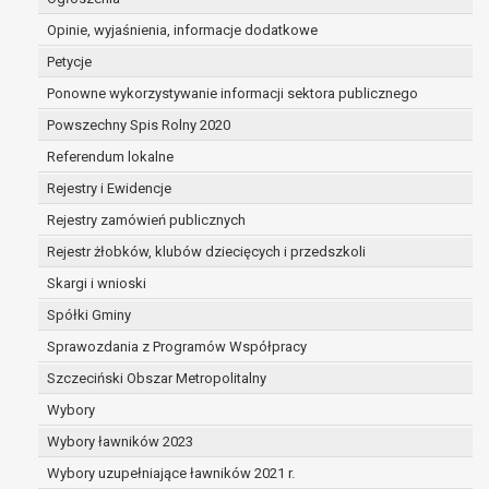
sprzeciwu, administrator nie może już przetwarza
Opinie, wyjaśnienia, informacje dodatkowe
że wykaże on istnienie ważnych prawnie uzasadni
przetwarzania, nadrzędnych wobec interesów, praw 
Petycje
dotyczą, lub podstaw do ustalenia, dochodzenia lub
Ponowne wykorzystywanie informacji sektora publicznego
Powszechny Spis Rolny 2020
W przypadku gdy przetwarzanie danych osobowych odbyw
Referendum lokalne
osoby na przetwarzanie danych osobowych (art. 6 ust. 1 li
Rejestry i Ewidencje
Pani/Panu prawo do cofnięcia tej zgody w dowolnym mome
wpływu na zgodność przetwarzania, którego dokonano na
Rejestry zamówień publicznych
cofnięciem.
Rejestr żłobków, klubów dziecięcych i przedszkoli
Przysługuje Pani/Panu prawo wniesienia skargi do organ
Skargi i wnioski
prawem przetwarzanie Pani/Pana danych osobowych prze
Organem właściwym do wniesienia skargi jest Prezes Ur
Spółki Gminy
Osobowych.
Sprawozdania z Programów Współpracy
W zależności od sfery, w której przetwarzane są dane o
Szczeciński Obszar Metropolitalny
osobowych jest dobrowolne albo jest wymogiem ustaw
Pani/Pana dane nie będą poddawane zautomatyzowanem
Wybory
tym również profilowaniu.
Wybory ławników 2023
Wybory uzupełniające ławników 2021 r.