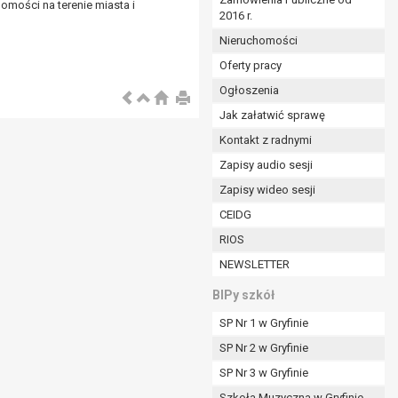
omości na terenie miasta i
2016 r.
ym (Dz.U. z 2017r., poz. 1875 ze zm.) oraz z
 wobec Gminy;
Nieruchomości
Oferty pracy
Ogłoszenia
ministratorowi;
ie i celu określonym w treści zgody.
Jak załatwić sprawę
m odbiorcom lub kategoriom odbiorców danych
Kontakt z radnymi
Zapisy audio sesji
ia przetwarzania danych osobowych;
Zapisy wideo sesji
e z terminami archiwizacji określonymi przez
CEIDG
RIOS
o czasu wycofania tej zgody.
NEWSLETTER
ezbędny do realizacji zawartej umowy, a po tym
ia zgody na przetwarzanie danych po zakończeniu i
BIPy szkół
SP Nr 1 w Gryfinie
jący z umowy o dofinansowanie zawartej między
SP Nr 2 w Gryfinie
ntrolnych.
SP Nr 3 w Gryfinie
Szkoła Muzyczna w Gryfinie