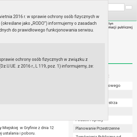
A
Wyszukaj na stronie:
A
A
ietnia 2016 r. w sprawie ochrony osób fizycznych w
 (określane jako „RODO”) informujemy o zasadach
ędnych do prawidłowego funkcjonowania serwisu.
prawie ochrony osób fizycznych w związku z
.UE. z 2016 r., L 119, poz. 1) informujemy, że:
Menu dodatkowe:
Numer konta bankowego
Uchwały Rady
rok.
Zarządzenia Burmistrza
 gospodarowanie odpadami
Budżet
bu uiszczania opłat za
Podatki i opłaty
Miejskiej w Gryfinie z dnia 12
Planowanie Przestrzenne
j ustalania i poboru.
Zamówienia Publiczne od