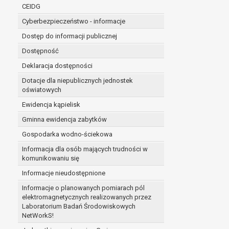
niezbędność przetwarzania do wykonania 
CEIDG
administratorowi bądź
Cyberbezpieczeństwo - informacje
niezbędność przetwarzania do celów wynik
Z przyczyn związanych z Pani/Pana szczególną s
Dostęp do informacji publicznej
on istnienie ważnych prawnie uzasadnionych pod
Dostępność
ustalenia, dochodzenia lub obrony roszczeń.
Deklaracja dostępności
Dotacje dla niepublicznych jednostek
W przypadku gdy przetwarzanie danych osobowych odby
oświatowych
prawo do cofnięcia tej zgody w dowolnym momencie. C
Ewidencja kąpielisk
Przysługuje Pani/Panu prawo wniesienia skargi do o
Gminna ewidencja zabytków
Organem właściwym do wniesienia skargi jest Prezes
W zależności od sfery, w której przetwarzane są da
Gospodarka wodno-ściekowa
Pani/Pana dane nie będą poddawane zautomatyzowane
Informacja dla osób mających trudności w
komunikowaniu się
Informacje nieudostępnione
Informacje o planowanych pomiarach pól
elektromagnetycznych realizowanych przez
Laboratorium Badań Środowiskowych
NetWorkS!