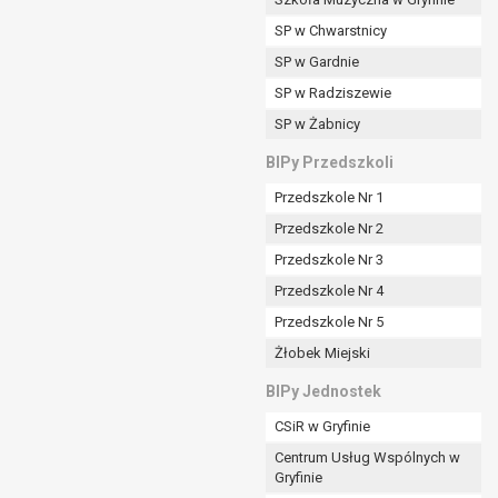
SP w Chwarstnicy
SP w Gardnie
padku gdy:
SP w Radziszewie
SP w Żabnicy
nia danych i nie ma innej podstawy prawnej
BIPy Przedszkoli
Przedszkole Nr 1
Przedszkole Nr 2
Przedszkole Nr 3
wi sprawdzić prawidłowość tych danych,
Przedszkole Nr 4
ądając w zamian ich ograniczenia,
Przedszkole Nr 5
enia, obrony lub dochodzenia roszczeń,
Żłobek Miejski
sadnione podstawy po stronie administratora są
BIPy Jednostek
i:
CSiR w Gryfinie
zgody wyrażonej przez tą osobę,
Centrum Usług Wspólnych w
órego podstawą prawną jest:
Gryfinie