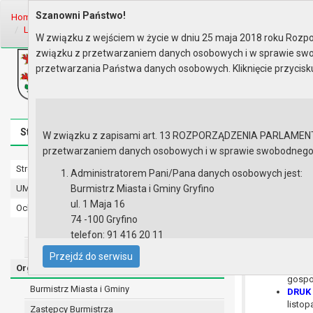
Szanowni Państwo!
Home
Organy
Rada Miejska
VII kadencja Rady Miejskiej
Sesje 
LIII sesja Rady - 02.11.2018
Materiały na sesję
W związku z wejściem w życie w dniu 25 maja 2018 roku Rozpor
związku z przetwarzaniem danych osobowych i w sprawie swo
Biuletyn Informacji Publicznej
przetwarzania Państwa danych osobowych. Kliknięcie przycis
Urząd Miasta i Gminy w Gryfinie
Strona główna
Mapa serwisu
Aktualności
Redakcj
W związku z zapisami art. 13 ROZPORZĄDZENIA PARLAMENTU 
przetwarzaniem danych osobowych i w sprawie swobodnego prz
Strona główna
Materiały n
Administratorem Pani/Pana danych osobowych jest:
UMiG - telefony wewnętrzne
Burmistrz Miasta i Gminy Gryfino
ul. 1 Maja 16
Ochrona danych osobowych
74 -100 Gryfino
Urząd Miasta i Gminy w Gryfinie
DRUK 
telefon: 91 416 20 11
DRUK 
Straż Miejska
e-mail:
burmistrz@gryfino.pl
komuna
Przejdź do serwisu
Dane kontaktowe Inspektora Ochrony Danych:
DRUK 
Organy
gospo
telefon: 91 416 20 11
Burmistrz Miasta i Gminy
DRUK 
e-mail:
iod@gryfino.pl
listop
Zastępcy Burmistrza
Pani/Pana dane osobowe przetwarzane są zgodnie z o