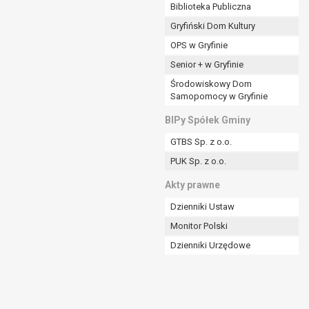
ania władzy publicznej powierzonej
Biblioteka Publiczna
Gryfiński Dom Kultury
stratora lub przez stronę trzecią.
OPS w Gryfinie
rzetwarzać tych danych osobowych, chyba że wykaże
osoby, której dane dotyczą, lub podstaw do
Senior + w Gryfinie
Środowiskowy Dom
Samopomocy w Gryfinie
art. 6 ust. 1 lit a RODO), przysługuje Pani/Panu
BIPy Spółek Gminy
no na podstawie zgody przed jej cofnięciem.
GTBS Sp. z o.o.
nych osobowych przez administratora.
PUK Sp. z o.o.
mogiem ustawowym lub umownym.
Akty prawne
Dzienniki Ustaw
Monitor Polski
Dzienniki Urzędowe