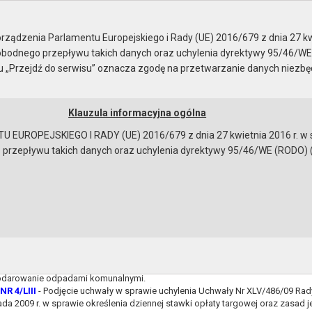
Rady Miejskiej
ządzenia Parlamentu Europejskiego i Rady (UE) 2016/679 z dnia 27 kw
bodnego przepływu takich danych oraz uchylenia dyrektywy 95/46/WE
ku „Przejdź do serwisu” oznacza zgodę na przetwarzanie danych niezb
Klauzula informacyjna ogólna
a
Instrukcja korzystania
Dostępność
EUROPEJSKIEGO I RADY (UE) 2016/679 z dnia 27 kwietnia 2016 r. w s
epływu takich danych oraz uchylenia dyrektywy 95/46/WE (RODO) (Dz.U
a sesję
NR 1/LIII
- Podjęcie uchwały w sprawie zmian budżetu Gminy Gryfino na 2018 
NR 2/LIII
- Podjęcie uchwały w sprawie wyboru metody ustalenia opłaty za
lnymi oraz ustalenia stawki tej opłaty i ustalenia stawki opłaty za pojemnik.
NR 3/LIII
- Podjęcie uchwały w sprawie ustalenia terminu, częstotliwości i try
darowanie odpadami komunalnymi.
NR 4/LIII
- Podjęcie uchwały w sprawie uchylenia Uchwały Nr XLV/486/09 Rady 
ada 2009 r. w sprawie określenia dziennej stawki opłaty targowej oraz zasad je
bowiązującymi przepisami prawa w celu: