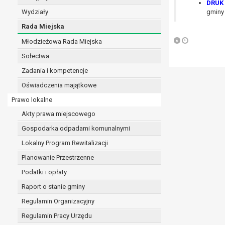
DRUK 
realizacji zadań wynikających z przepisów prawa
Wydziały
gminy 
szeregu ustaw kompetencyjnych (merytorycznych
Rada Miejska
zawarcia i realizacji umów;
Młodzieżowa Rada Miejska
ochrony żywotnych interesów osoby, której dane d
wykonania zadania realizowanego w interesie p
Sołectwa
w pozostałych przypadkach dane osobowe przetw
Zadania i kompetencje
W związku z przetwarzaniem danych w celu wskazany
Oświadczenia majątkowe
osobowych. Odbiorcami mogą być:
podmioty, które przetwarzają dane osobowe w i
Prawo lokalne
podmioty upoważnione do odbioru danych osob
Akty prawa miejscowego
Pani/Pana dane osobowe będą przetwarzane przez okres
Gospodarka odpadami komunalnymi
przepisy prawa powszechnie obowiązującego.
W przypadku, gdy dane osobowe przetwarzane są na po
Lokalny Program Rewitalizacji
W przypadku, gdy dane osobowe przetwarzane są w celu
Planowanie Przestrzenne
czasie w zakresie wymaganym przez przepisy prawa lu
Podatki i opłaty
rozliczeniu umowy, do czasu wycofania tej zgody.
Raport o stanie gminy
Ponadto w przypadku umów o dofinansowanie dane o
beneficjentem a określoną instytucją, trwałości daneg
Regulamin Organizacyjny
W związku z przetwarzaniem przez administratora da
Regulamin Pracy Urzędu
prawo dostępu do treści danych oraz otrzymywan