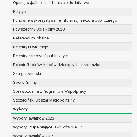
Opinie, wyjaśnienia, informacje dodatkowe
dane są nieprawidłowe lub
niekompletne;
Petycje
prawo do żądania usunięcia danych
Ponowne wykorzystywanie informacji sektora publicznego
osobowych (tzw. prawo do bycia
Powszechny Spis Rolny 2020
zapomnianym) na podstawie art. 17 RODO,
w przypadku gdy:
Referendum lokalne
dane nie są już niezbędne do celów,
Rejestry i Ewidencje
dla których były zebrane lub w inny
Rejestry zamówień publicznych
sposób przetwarzane,
osoba, której dane dotyczą, wniosła
Rejestr żłobków, klubów dziecięcych i przedszkoli
sprzeciw wobec przetwarzania
Skargi i wnioski
danych osobowych,
Spółki Gminy
osoba, której dane dotyczą wycofała
zgodę na przetwarzanie danych
Sprawozdania z Programów Współpracy
osobowych, która jest podstawą
Szczeciński Obszar Metropolitalny
przetwarzania danych i nie ma innej
Wybory
podstawy prawnej przetwarzania
danych,
Wybory ławników 2023
dane osobowe przetwarzane są
Wybory uzupełniające ławników 2021 r.
niezgodnie z prawem,
Wybory ławników 2019