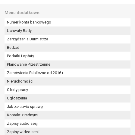
wykonania zadania realizowanego w
interesie publicznym lub w ramach
Menu dodatkowe:
sprawowania władzy publicznej
powierzonej administratorowi bądź
Numer konta bankowego
niezbędność przetwarzania do celów
Uchwały Rady
wynikających z prawnie
Zarządzenia Burmistrza
uzasadnionych interesów
Budżet
realizowanych przez administratora
lub przez stronę trzecią.
Podatki i opłaty
Z przyczyn związanych z Pani/Pana
Planowanie Przestrzenne
szczególną sytuacją. W razie wniesienia
Zamówienia Publiczne od 2016 r.
sprzeciwu, administrator nie może już
Nieruchomości
przetwarzać tych danych osobowych, chyba
że wykaże on istnienie ważnych prawnie
Oferty pracy
uzasadnionych podstaw do przetwarzania,
Ogłoszenia
nadrzędnych wobec interesów, praw i
Jak załatwić sprawę
wolności osoby, której dane dotyczą, lub
podstaw do ustalenia, dochodzenia lub
Kontakt z radnymi
obrony roszczeń.
Zapisy audio sesji
Zapisy wideo sesji