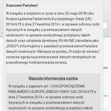
Szanowni Państwo!
Home
Informacje
Wybory
Wybory samorządowe 2018
Informacja dla wyborców niepeł..
W związku z wejściem w życie w dniu 25 maja 2018 roku
Rozporządzenia Parlamentu Europejskiego i Rady (UE)
Wyszukaj na stronie:
A
A
A
2016/679 z dnia 27 kwietnia 2016 r. w sprawie ochrony osób
fizycznych w związku z przetwarzaniem danych
osobowych i w sprawie swobodnego przepływu takich
danych oraz uchylenia dyrektywy 95/46/WE (określane jako
Biuletyn Informacji Publicznej
„RODO”) informujemy o zasadach przetwarzania Państwa
Urząd Miasta i Gminy w Gryfinie
danych osobowych. Kliknięcie przycisku „Przejdź do serwisu”
oznacza zgodę na przetwarzanie danych niezbędnych do
prawidłowego funkcjonowania serwisu.
Klauzula informacyjna ogólna
Strona główna
Mapa serwisu
Aktualności
W związku z zapisami art. 13 ROZPORZĄDZENIA
Redakcja
Instrukcja korzystania
Dostępność
PARLAMENTU EUROPEJSKIEGO I RADY (UE) 2016/679 z
dnia 27 kwietnia 2016 r. w sprawie ochrony osób
fizycznych w związku z przetwarzaniem danych
Strona główna
osobowych i w sprawie swobodnego przepływu takich