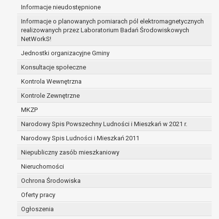
Informacje nieudostępnione
zabezpieczenia ewentualnych roszczeń, a w
przypadku wyrażenia zgody na przetwarzanie
Informacje o planowanych pomiarach pól elektromagnetycznych
danych po zakończeniu i rozliczeniu umowy, do
realizowanych przez Laboratorium Badań Środowiskowych
NetWorkS!
czasu wycofania tej zgody.
Ponadto w przypadku umów o dofinansowanie
Jednostki organizacyjne Gminy
dane osobowe od momentu pozyskania
Konsultacje społeczne
przechowywane są przez okres wynikający z
Kontrola Wewnętrzna
umowy o dofinansowanie zawartej między
beneficjentem a określoną instytucją, trwałości
Kontrole Zewnętrzne
danego projektu i konieczności zachowania
MKZP
dokumentacji projektu do celów kontrolnych.
Narodowy Spis Powszechny Ludności i Mieszkań w 2021 r.
W związku z przetwarzaniem przez
administratora danych osobowych przysługuje
Narodowy Spis Ludności i Mieszkań 2011
Pani/Panu:
Niepubliczny zasób mieszkaniowy
prawo dostępu do treści danych oraz
Nieruchomości
otrzymywania ich kopii na podstawie art. 15
RODO;
Ochrona Środowiska
prawo do żądania sprostowania danych na
Oferty pracy
podstawie art. 16 RODO,
Ogłoszenia
w przypadku gdy: