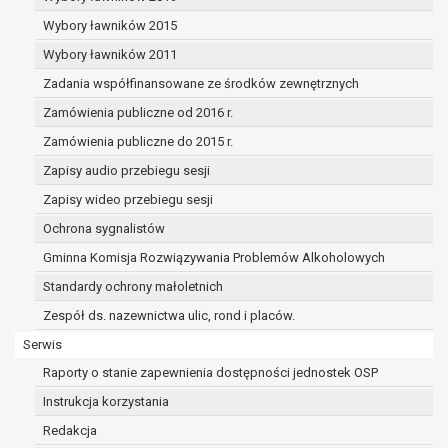
dane osobowe muszą być usunięte w
celu wywiązania się z obowiązku
Wybory ławników 2015
wynikającego z przepisów prawa;
Wybory ławników 2011
prawo do żądania ograniczenia
Zadania współfinansowane ze środków zewnętrznych
przetwarzania danych osobowych na
podstawie art. 18 RODO, w przypadku gdy:
Zamówienia publiczne od 2016 r.
osoba, której dane dotyczą
Zamówienia publiczne do 2015 r.
kwestionuje prawidłowość danych
Zapisy audio przebiegu sesji
osobowych – na okres pozwalający
administratorowi sprawdzić
Zapisy wideo przebiegu sesji
prawidłowość tych danych,
Ochrona sygnalistów
przetwarzanie danych jest niezgodne
Gminna Komisja Rozwiązywania Problemów Alkoholowych
z prawem, a osoba, której dane
Standardy ochrony małoletnich
dotyczą, sprzeciwia się usunięciu
danych, żądając w zamian ich
Zespół ds. nazewnictwa ulic, rond i placów.
ograniczenia,
Serwis
administrator nie potrzebuje już
Raporty o stanie zapewnienia dostępności jednostek OSP
danych dla swoich celów, ale osoba,
której dane dotyczą, potrzebuje ich do
Instrukcja korzystania
ustalenia, obrony lub dochodzenia
Redakcja
roszczeń,