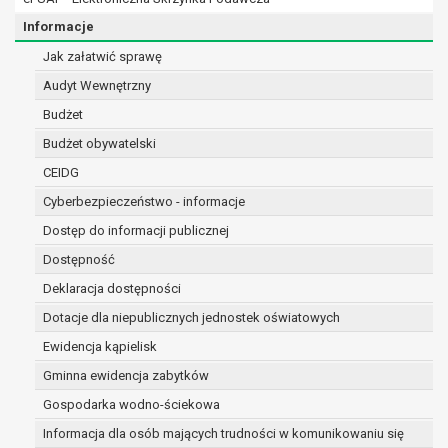
osobowe w imieniu administratora na
podstawie zawartej z nim umowy
Informacje
powierzenia przetwarzania danych
Jak załatwić sprawę
osobowych;
Audyt Wewnętrzny
podmioty upoważnione do odbioru danych
osobowych na podstawie odpowiednich
Budżet
przepisów prawa.
Budżet obywatelski
Pani/Pana dane osobowe będą przetwarzane
CEIDG
przez okres niezbędny do realizacji celu dla jakiego
zostały zebrane oraz zgodnie z terminami
Cyberbezpieczeństwo - informacje
archiwizacji określonymi przez przepisy prawa
Dostęp do informacji publicznej
powszechnie obowiązującego.
Dostępność
W przypadku, gdy dane osobowe przetwarzane są
Deklaracja dostępności
na podstawie zgody osoby, której dane dotyczą
przetwarzanie odbywa się do czasu wycofania tej
Dotacje dla niepublicznych jednostek oświatowych
zgody.
Ewidencja kąpielisk
W przypadku, gdy dane osobowe przetwarzane są
Gminna ewidencja zabytków
w celu zawarcia i realizacji umowy przetwarzanie
odbywa się przez okres niezbędny do realizacji
Gospodarka wodno-ściekowa
zawartej umowy, a po tym czasie w zakresie
Informacja dla osób mających trudności w komunikowaniu się
wymaganym przez przepisy prawa lub dla