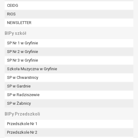
W przypadku gdy przetwarzanie danych
CEIDG
osobowych odbywa się na podstawie zgody osoby
RIOS
na przetwarzanie danych osobowych (art. 6 ust. 1
NEWSLETTER
lit a RODO), przysługuje Pani/Panu prawo do
cofnięcia tej zgody w dowolnym momencie.
BIPy szkół
Cofnięcie to nie ma wpływu na zgodność
SP Nr 1 w Gryfinie
przetwarzania, którego dokonano na podstawie
zgody przed jej cofnięciem.
SP Nr 2 w Gryfinie
Przysługuje Pani/Panu prawo wniesienia skargi do
SP Nr 3 w Gryfinie
organu nadzorczego na niezgodne z prawem
Szkoła Muzyczna w Gryfinie
przetwarzanie Pani/Pana danych osobowych
przez administratora.
SP w Chwarstnicy
Organem właściwym do wniesienia skargi jest
SP w Gardnie
Prezes Urzędu Ochrony Danych Osobowych.
SP w Radziszewie
W zależności od sfery, w której przetwarzane są
SP w Żabnicy
dane osobowe, podanie danych osobowych jest
dobrowolne albo jest wymogiem ustawowym lub
BIPy Przedszkoli
umownym.
Przedszkole Nr 1
Pani/Pana dane nie będą poddawane
zautomatyzowanemu podejmowaniu decyzji, w
Przedszkole Nr 2