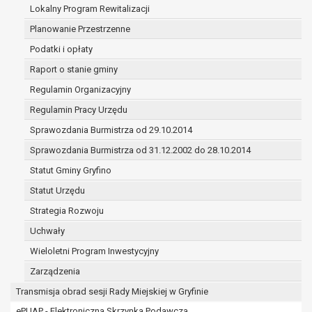
(merytorycznych), a także obowiązków i
Lokalny Program Rewitalizacji
zadań zleconych przez instytucje
Planowanie Przestrzenne
nadrzędne wobec Gminy;
Podatki i opłaty
zawarcia i realizacji umów;
ochrony żywotnych interesów osoby, której
Raport o stanie gminy
dane dotyczą, lub innej osoby fizycznej;
Regulamin Organizacyjny
wykonania zadania realizowanego w
Regulamin Pracy Urzędu
interesie publicznym lub w ramach
Sprawozdania Burmistrza od 29.10.2014
sprawowania władzy publicznej
powierzonej administratorowi;
Sprawozdania Burmistrza od 31.12.2002 do 28.10.2014
w pozostałych przypadkach dane osobowe
Statut Gminy Gryfino
przetwarzane są wyłącznie na podstawie
Statut Urzędu
wcześniej udzielonej zgody w zakresie i celu
określonym w treści zgody.
Strategia Rozwoju
W związku z przetwarzaniem danych w celu
Uchwały
wskazanym w pkt. 3, dane osobowe mogą być
Wieloletni Program Inwestycyjny
udostępniane innym upoważnionym odbiorcom lub
kategoriom odbiorców danych osobowych.
Zarządzenia
Odbiorcami mogą być:
Transmisja obrad sesji Rady Miejskiej w Gryfinie
podmioty, które przetwarzają dane
ePUAP - Elektroniczna Skrzynka Podawcza