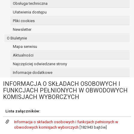
Obsługa techniczna
osoba, której dane dotyczą, wniosła
sprzeciw wobec przetwarzania
Ułatwienia dostępu
danych - do czasu ustalenia czy
Pliki cookies
prawnie uzasadnione podstawy po
Newsletter
stronie administratora są nadrzędne
wobec podstawy sprzeciwu;
O Biuletynie
prawo do przenoszenia danych na
Mapa serwisu
podstawie art. 20 RODO, w przypadku gdy
Aktualności
łącznie spełnione są następujące przesłanki:
przetwarzanie danych odbywa się na
Najczęściej odwiedzane strony
podstawie umowy zawartej z osobą,
Informacje dodatkowe
której dane dotyczą lub na podstawie
INFORMACJA O SKŁADACH OSOBOWYCH I
zgody wyrażonej przez tą osobę,
FUNKCJACH PEŁNIONYCH W OBWODOWYCH
przetwarzanie odbywa się w sposób
KOMISJACH WYBORCZYCH
zautomatyzowany;
prawo sprzeciwu wobec przetwarzania
danych na podstawie art. 21 RODO, wobec
Lista załączników:
przetwarzania danych osobowych, którego
Informacja o składach osobowych i funkcjach pełnionych w
podstawą prawną jest:
obwodowych komisjach wyborczych
[182943 bajtów]
niezbędność przetwarzania do