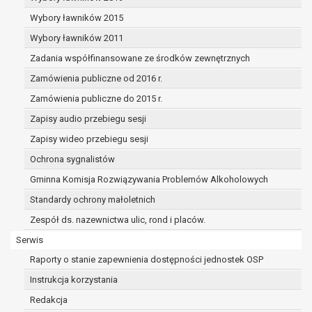
dane osobowe muszą być usunięte w
celu wywiązania się z obowiązku
Wybory ławników 2015
wynikającego z przepisów prawa;
Wybory ławników 2011
prawo do żądania ograniczenia
Zadania współfinansowane ze środków zewnętrznych
przetwarzania danych osobowych na
podstawie art. 18 RODO, w przypadku gdy:
Zamówienia publiczne od 2016 r.
osoba, której dane dotyczą
Zamówienia publiczne do 2015 r.
kwestionuje prawidłowość danych
Zapisy audio przebiegu sesji
osobowych – na okres pozwalający
administratorowi sprawdzić
Zapisy wideo przebiegu sesji
prawidłowość tych danych,
Ochrona sygnalistów
przetwarzanie danych jest niezgodne
Gminna Komisja Rozwiązywania Problemów Alkoholowych
z prawem, a osoba, której dane
Standardy ochrony małoletnich
dotyczą, sprzeciwia się usunięciu
danych, żądając w zamian ich
Zespół ds. nazewnictwa ulic, rond i placów.
ograniczenia,
Serwis
administrator nie potrzebuje już
Raporty o stanie zapewnienia dostępności jednostek OSP
danych dla swoich celów, ale osoba,
której dane dotyczą, potrzebuje ich do
Instrukcja korzystania
ustalenia, obrony lub dochodzenia
Redakcja
roszczeń,