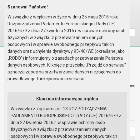
Szanowni Państwo!
Home
Informacje
Wybory
Wybory samorządowe 2018
INFORMACJA O SKŁADACH OSOBOWYC..
W związku z wejściem w życie w dniu 25 maja 2018 roku
Rozporządzenia Parlamentu Europejskiego i Rady (UE)
Wyszukaj na stronie:
A
A
A
2016/679 z dnia 27 kwietnia 2016 r. w sprawie ochrony osób
fizycznych w związku z przetwarzaniem danych
osobowych i w sprawie swobodnego przepływu takich
danych oraz uchylenia dyrektywy 95/46/WE (określane jako
Biuletyn Informacji Publicznej
„RODO”) informujemy o zasadach przetwarzania Państwa
Urząd Miasta i Gminy w Gryfinie
danych osobowych. Kliknięcie przycisku „Przejdź do serwisu”
oznacza zgodę na przetwarzanie danych niezbędnych do
prawidłowego funkcjonowania serwisu.
Klauzula informacyjna ogólna
Strona główna
Mapa serwisu
Aktualności
W związku z zapisami art. 13 ROZPORZĄDZENIA
Redakcja
Instrukcja korzystania
Dostępność
PARLAMENTU EUROPEJSKIEGO I RADY (UE) 2016/679 z
dnia 27 kwietnia 2016 r. w sprawie ochrony osób
fizycznych w związku z przetwarzaniem danych
Strona główna
osobowych i w sprawie swobodnego przepływu takich