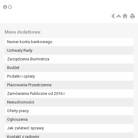
wykonania zadania realizowanego w
interesie publicznym lub w ramach
sprawowania władzy publicznej
powierzonej administratorowi bądź
niezbędność przetwarzania do celów
Menu dodatkowe:
wynikających z prawnie
Numer konta bankowego
uzasadnionych interesów
realizowanych przez administratora
Uchwały Rady
lub przez stronę trzecią.
Zarządzenia Burmistrza
Z przyczyn związanych z Pani/Pana
Budżet
szczególną sytuacją. W razie wniesienia
Podatki i opłaty
sprzeciwu, administrator nie może już
przetwarzać tych danych osobowych, chyba
Planowanie Przestrzenne
że wykaże on istnienie ważnych prawnie
Zamówienia Publiczne od 2016 r.
uzasadnionych podstaw do przetwarzania,
Nieruchomości
nadrzędnych wobec interesów, praw i
wolności osoby, której dane dotyczą, lub
Oferty pracy
podstaw do ustalenia, dochodzenia lub
Ogłoszenia
obrony roszczeń.
Jak załatwić sprawę
Kontakt z radnymi