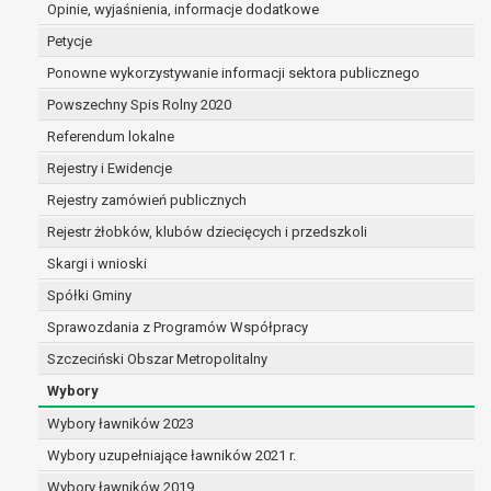
Opinie, wyjaśnienia, informacje dodatkowe
dane są nieprawidłowe lub
niekompletne;
Petycje
prawo do żądania usunięcia danych
Ponowne wykorzystywanie informacji sektora publicznego
osobowych (tzw. prawo do bycia
Powszechny Spis Rolny 2020
zapomnianym) na podstawie art. 17 RODO,
w przypadku gdy:
Referendum lokalne
dane nie są już niezbędne do celów,
Rejestry i Ewidencje
dla których były zebrane lub w inny
Rejestry zamówień publicznych
sposób przetwarzane,
osoba, której dane dotyczą, wniosła
Rejestr żłobków, klubów dziecięcych i przedszkoli
sprzeciw wobec przetwarzania
Skargi i wnioski
danych osobowych,
Spółki Gminy
osoba, której dane dotyczą wycofała
zgodę na przetwarzanie danych
Sprawozdania z Programów Współpracy
osobowych, która jest podstawą
Szczeciński Obszar Metropolitalny
przetwarzania danych i nie ma innej
Wybory
podstawy prawnej przetwarzania
danych,
Wybory ławników 2023
dane osobowe przetwarzane są
Wybory uzupełniające ławników 2021 r.
niezgodnie z prawem,
Wybory ławników 2019