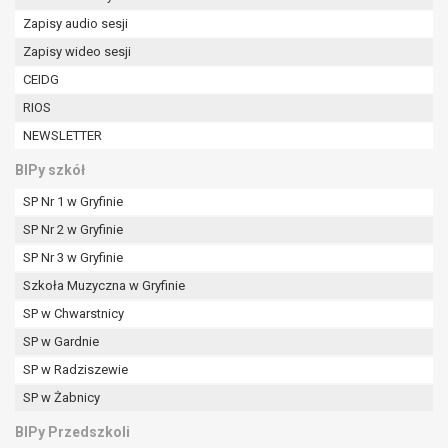
W przypadku gdy przetwarzanie danych
Zapisy audio sesji
osobowych odbywa się na podstawie zgody osoby
Zapisy wideo sesji
na przetwarzanie danych osobowych (art. 6 ust. 1
lit a RODO), przysługuje Pani/Panu prawo do
CEIDG
cofnięcia tej zgody w dowolnym momencie.
RIOS
Cofnięcie to nie ma wpływu na zgodność
NEWSLETTER
przetwarzania, którego dokonano na podstawie
zgody przed jej cofnięciem.
BIPy szkół
Przysługuje Pani/Panu prawo wniesienia skargi do
SP Nr 1 w Gryfinie
organu nadzorczego na niezgodne z prawem
przetwarzanie Pani/Pana danych osobowych
SP Nr 2 w Gryfinie
przez administratora.
SP Nr 3 w Gryfinie
Organem właściwym do wniesienia skargi jest
Szkoła Muzyczna w Gryfinie
Prezes Urzędu Ochrony Danych Osobowych.
SP w Chwarstnicy
W zależności od sfery, w której przetwarzane są
dane osobowe, podanie danych osobowych jest
SP w Gardnie
dobrowolne albo jest wymogiem ustawowym lub
SP w Radziszewie
umownym.
SP w Żabnicy
Pani/Pana dane nie będą poddawane
zautomatyzowanemu podejmowaniu decyzji, w
BIPy Przedszkoli