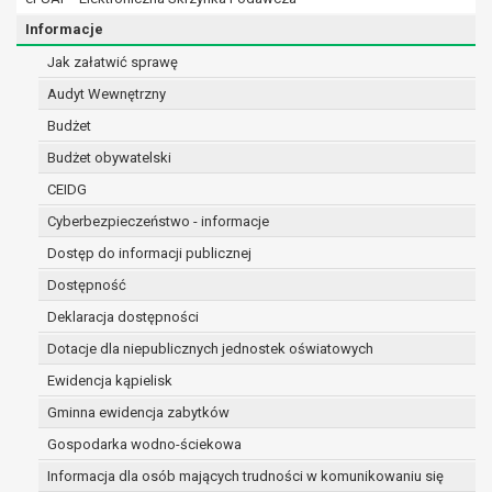
osobowe w imieniu administratora na
podstawie zawartej z nim umowy
Informacje
powierzenia przetwarzania danych
Jak załatwić sprawę
osobowych;
Audyt Wewnętrzny
podmioty upoważnione do odbioru danych
osobowych na podstawie odpowiednich
Budżet
przepisów prawa.
Budżet obywatelski
Pani/Pana dane osobowe będą przetwarzane
CEIDG
przez okres niezbędny do realizacji celu dla jakiego
zostały zebrane oraz zgodnie z terminami
Cyberbezpieczeństwo - informacje
archiwizacji określonymi przez przepisy prawa
Dostęp do informacji publicznej
powszechnie obowiązującego.
Dostępność
W przypadku, gdy dane osobowe przetwarzane są
Deklaracja dostępności
na podstawie zgody osoby, której dane dotyczą
przetwarzanie odbywa się do czasu wycofania tej
Dotacje dla niepublicznych jednostek oświatowych
zgody.
Ewidencja kąpielisk
W przypadku, gdy dane osobowe przetwarzane są
Gminna ewidencja zabytków
w celu zawarcia i realizacji umowy przetwarzanie
odbywa się przez okres niezbędny do realizacji
Gospodarka wodno-ściekowa
zawartej umowy, a po tym czasie w zakresie
Informacja dla osób mających trudności w komunikowaniu się
wymaganym przez przepisy prawa lub dla