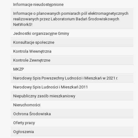
Informacje nieudostępnione
zabezpieczenia ewentualnych roszczeń, a w
przypadku wyrażenia zgody na przetwarzanie
Informacje o planowanych pomiarach pól elektromagnetycznych
danych po zakończeniu i rozliczeniu umowy, do
realizowanych przez Laboratorium Badań Środowiskowych
NetWorkS!
czasu wycofania tej zgody.
Ponadto w przypadku umów o dofinansowanie
Jednostki organizacyjne Gminy
dane osobowe od momentu pozyskania
Konsultacje społeczne
przechowywane są przez okres wynikający z
Kontrola Wewnętrzna
umowy o dofinansowanie zawartej między
beneficjentem a określoną instytucją, trwałości
Kontrole Zewnętrzne
danego projektu i konieczności zachowania
MKZP
dokumentacji projektu do celów kontrolnych.
Narodowy Spis Powszechny Ludności i Mieszkań w 2021 r.
W związku z przetwarzaniem przez
administratora danych osobowych przysługuje
Narodowy Spis Ludności i Mieszkań 2011
Pani/Panu:
Niepubliczny zasób mieszkaniowy
prawo dostępu do treści danych oraz
Nieruchomości
otrzymywania ich kopii na podstawie art. 15
RODO;
Ochrona Środowiska
prawo do żądania sprostowania danych na
Oferty pracy
podstawie art. 16 RODO,
Ogłoszenia
w przypadku gdy: