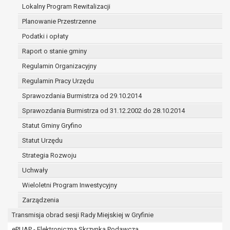
(merytorycznych), a także obowiązków i
Lokalny Program Rewitalizacji
zadań zleconych przez instytucje
Planowanie Przestrzenne
nadrzędne wobec Gminy;
Podatki i opłaty
zawarcia i realizacji umów;
ochrony żywotnych interesów osoby, której
Raport o stanie gminy
dane dotyczą, lub innej osoby fizycznej;
Regulamin Organizacyjny
wykonania zadania realizowanego w
Regulamin Pracy Urzędu
interesie publicznym lub w ramach
Sprawozdania Burmistrza od 29.10.2014
sprawowania władzy publicznej
powierzonej administratorowi;
Sprawozdania Burmistrza od 31.12.2002 do 28.10.2014
w pozostałych przypadkach dane osobowe
Statut Gminy Gryfino
przetwarzane są wyłącznie na podstawie
Statut Urzędu
wcześniej udzielonej zgody w zakresie i celu
określonym w treści zgody.
Strategia Rozwoju
W związku z przetwarzaniem danych w celu
Uchwały
wskazanym w pkt. 3, dane osobowe mogą być
Wieloletni Program Inwestycyjny
udostępniane innym upoważnionym odbiorcom lub
kategoriom odbiorców danych osobowych.
Zarządzenia
Odbiorcami mogą być:
Transmisja obrad sesji Rady Miejskiej w Gryfinie
podmioty, które przetwarzają dane
ePUAP - Elektroniczna Skrzynka Podawcza