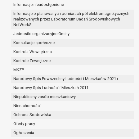
Informacje nieudostępnione
zabezpieczenia ewentualnych roszczeń, a w
przypadku wyrażenia zgody na przetwarzanie
Informacje o planowanych pomiarach pól elektromagnetycznych
danych po zakończeniu i rozliczeniu umowy, do
realizowanych przez Laboratorium Badań Środowiskowych
NetWorkS!
czasu wycofania tej zgody.
Ponadto w przypadku umów o dofinansowanie
Jednostki organizacyjne Gminy
dane osobowe od momentu pozyskania
Konsultacje społeczne
przechowywane są przez okres wynikający z
Kontrola Wewnętrzna
umowy o dofinansowanie zawartej między
beneficjentem a określoną instytucją, trwałości
Kontrole Zewnętrzne
danego projektu i konieczności zachowania
MKZP
dokumentacji projektu do celów kontrolnych.
Narodowy Spis Powszechny Ludności i Mieszkań w 2021 r.
W związku z przetwarzaniem przez
administratora danych osobowych przysługuje
Narodowy Spis Ludności i Mieszkań 2011
Pani/Panu:
Niepubliczny zasób mieszkaniowy
prawo dostępu do treści danych oraz
Nieruchomości
otrzymywania ich kopii na podstawie art. 15
RODO;
Ochrona Środowiska
prawo do żądania sprostowania danych na
Oferty pracy
podstawie art. 16 RODO,
Ogłoszenia
w przypadku gdy: