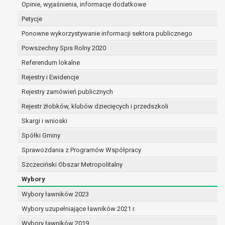
Opinie, wyjaśnienia, informacje dodatkowe
dane są nieprawidłowe lub
niekompletne;
Petycje
prawo do żądania usunięcia danych
Ponowne wykorzystywanie informacji sektora publicznego
osobowych (tzw. prawo do bycia
Powszechny Spis Rolny 2020
zapomnianym) na podstawie art. 17 RODO,
w przypadku gdy:
Referendum lokalne
dane nie są już niezbędne do celów,
Rejestry i Ewidencje
dla których były zebrane lub w inny
Rejestry zamówień publicznych
sposób przetwarzane,
osoba, której dane dotyczą, wniosła
Rejestr żłobków, klubów dziecięcych i przedszkoli
sprzeciw wobec przetwarzania
Skargi i wnioski
danych osobowych,
Spółki Gminy
osoba, której dane dotyczą wycofała
zgodę na przetwarzanie danych
Sprawozdania z Programów Współpracy
osobowych, która jest podstawą
Szczeciński Obszar Metropolitalny
przetwarzania danych i nie ma innej
Wybory
podstawy prawnej przetwarzania
danych,
Wybory ławników 2023
dane osobowe przetwarzane są
Wybory uzupełniające ławników 2021 r.
niezgodnie z prawem,
Wybory ławników 2019