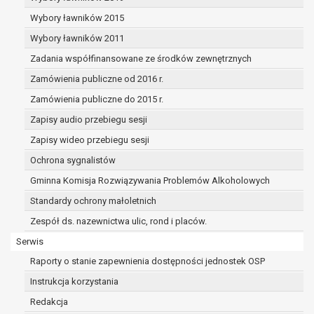
dane osobowe muszą być usunięte w
celu wywiązania się z obowiązku
Wybory ławników 2015
wynikającego z przepisów prawa;
Wybory ławników 2011
prawo do żądania ograniczenia
Zadania współfinansowane ze środków zewnętrznych
przetwarzania danych osobowych na
podstawie art. 18 RODO, w przypadku gdy:
Zamówienia publiczne od 2016 r.
osoba, której dane dotyczą
Zamówienia publiczne do 2015 r.
kwestionuje prawidłowość danych
Zapisy audio przebiegu sesji
osobowych – na okres pozwalający
administratorowi sprawdzić
Zapisy wideo przebiegu sesji
prawidłowość tych danych,
Ochrona sygnalistów
przetwarzanie danych jest niezgodne
Gminna Komisja Rozwiązywania Problemów Alkoholowych
z prawem, a osoba, której dane
Standardy ochrony małoletnich
dotyczą, sprzeciwia się usunięciu
danych, żądając w zamian ich
Zespół ds. nazewnictwa ulic, rond i placów.
ograniczenia,
Serwis
administrator nie potrzebuje już
Raporty o stanie zapewnienia dostępności jednostek OSP
danych dla swoich celów, ale osoba,
której dane dotyczą, potrzebuje ich do
Instrukcja korzystania
ustalenia, obrony lub dochodzenia
Redakcja
roszczeń,