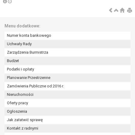
wykonania zadania realizowanego w
interesie publicznym lub w ramach
sprawowania władzy publicznej
powierzonej administratorowi bądź
Menu dodatkowe:
niezbędność przetwarzania do celów
wynikających z prawnie
Numer konta bankowego
uzasadnionych interesów
Uchwały Rady
realizowanych przez administratora
Zarządzenia Burmistrza
lub przez stronę trzecią.
Budżet
Z przyczyn związanych z Pani/Pana
szczególną sytuacją. W razie wniesienia
Podatki i opłaty
sprzeciwu, administrator nie może już
Planowanie Przestrzenne
przetwarzać tych danych osobowych, chyba
Zamówienia Publiczne od 2016 r.
że wykaże on istnienie ważnych prawnie
Nieruchomości
uzasadnionych podstaw do przetwarzania,
nadrzędnych wobec interesów, praw i
Oferty pracy
wolności osoby, której dane dotyczą, lub
Ogłoszenia
podstaw do ustalenia, dochodzenia lub
Jak załatwić sprawę
obrony roszczeń.
Kontakt z radnymi