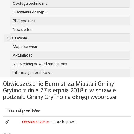
Obsługa techniczna
osoba, której dane dotyczą, wniosła
sprzeciw wobec przetwarzania
Ułatwienia dostępu
danych - do czasu ustalenia czy
Pliki cookies
prawnie uzasadnione podstawy po
Newsletter
stronie administratora są nadrzędne
wobec podstawy sprzeciwu;
O Biuletynie
prawo do przenoszenia danych na
Mapa serwisu
podstawie art. 20 RODO, w przypadku gdy
Aktualności
łącznie spełnione są następujące przesłanki:
przetwarzanie danych odbywa się na
Najczęściej odwiedzane strony
podstawie umowy zawartej z osobą,
Informacje dodatkowe
której dane dotyczą lub na podstawie
Obwieszczenie Burmistrza Miasta i Gminy
zgody wyrażonej przez tą osobę,
Gryfino z dnia 27 sierpnia 2018 r. w sprawie
przetwarzanie odbywa się w sposób
podziału Gminy Gryfino na okręgi wyborcze
zautomatyzowany;
prawo sprzeciwu wobec przetwarzania
danych na podstawie art. 21 RODO, wobec
Lista załączników:
przetwarzania danych osobowych, którego
Obwieszczenie
[37142 bajtów]
podstawą prawną jest:
niezbędność przetwarzania do