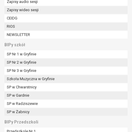
Zapisy audio sesji
W przypadku gdy przetwarzanie danych
osobowych odbywa się na podstawie zgody osoby
Zapisy wideo sesji
na przetwarzanie danych osobowych (art. 6 ust. 1
CEIDG
lit a RODO), przysługuje Pani/Panu prawo do
RIOS
cofnięcia tej zgody w dowolnym momencie.
NEWSLETTER
Cofnięcie to nie ma wpływu na zgodność
przetwarzania, którego dokonano na podstawie
BIPy szkół
zgody przed jej cofnięciem.
SP Nr 1 w Gryfinie
Przysługuje Pani/Panu prawo wniesienia skargi do
organu nadzorczego na niezgodne z prawem
SP Nr 2 w Gryfinie
przetwarzanie Pani/Pana danych osobowych
SP Nr 3 w Gryfinie
przez administratora.
Szkoła Muzyczna w Gryfinie
Organem właściwym do wniesienia skargi jest
Prezes Urzędu Ochrony Danych Osobowych.
SP w Chwarstnicy
W zależności od sfery, w której przetwarzane są
SP w Gardnie
dane osobowe, podanie danych osobowych jest
SP w Radziszewie
dobrowolne albo jest wymogiem ustawowym lub
SP w Żabnicy
umownym.
Pani/Pana dane nie będą poddawane
BIPy Przedszkoli
zautomatyzowanemu podejmowaniu decyzji, w
Przedszkole Nr 1