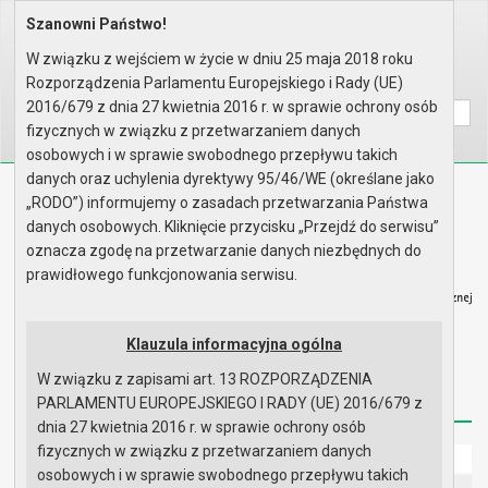
Szanowni Państwo!
Home
Informacje
Wybory
Wybory samorządowe 2018
Obwieszczenie Burmistrza Miast..
W związku z wejściem w życie w dniu 25 maja 2018 roku
Rozporządzenia Parlamentu Europejskiego i Rady (UE)
Wyszukaj na stronie:
A
A
A
2016/679 z dnia 27 kwietnia 2016 r. w sprawie ochrony osób
fizycznych w związku z przetwarzaniem danych
osobowych i w sprawie swobodnego przepływu takich
danych oraz uchylenia dyrektywy 95/46/WE (określane jako
Biuletyn Informacji Publicznej
„RODO”) informujemy o zasadach przetwarzania Państwa
Urząd Miasta i Gminy w Gryfinie
danych osobowych. Kliknięcie przycisku „Przejdź do serwisu”
oznacza zgodę na przetwarzanie danych niezbędnych do
prawidłowego funkcjonowania serwisu.
Klauzula informacyjna ogólna
Strona główna
Mapa serwisu
Aktualności
W związku z zapisami art. 13 ROZPORZĄDZENIA
Redakcja
Instrukcja korzystania
Dostępność
PARLAMENTU EUROPEJSKIEGO I RADY (UE) 2016/679 z
dnia 27 kwietnia 2016 r. w sprawie ochrony osób
fizycznych w związku z przetwarzaniem danych
Strona główna
osobowych i w sprawie swobodnego przepływu takich