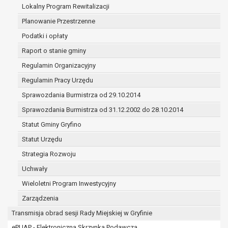
(merytorycznych), a także obowiązków i
Lokalny Program Rewitalizacji
zadań zleconych przez instytucje
Planowanie Przestrzenne
nadrzędne wobec Gminy;
Podatki i opłaty
zawarcia i realizacji umów;
ochrony żywotnych interesów osoby, której
Raport o stanie gminy
dane dotyczą, lub innej osoby fizycznej;
Regulamin Organizacyjny
wykonania zadania realizowanego w
Regulamin Pracy Urzędu
interesie publicznym lub w ramach
Sprawozdania Burmistrza od 29.10.2014
sprawowania władzy publicznej
powierzonej administratorowi;
Sprawozdania Burmistrza od 31.12.2002 do 28.10.2014
w pozostałych przypadkach dane osobowe
Statut Gminy Gryfino
przetwarzane są wyłącznie na podstawie
Statut Urzędu
wcześniej udzielonej zgody w zakresie i celu
określonym w treści zgody.
Strategia Rozwoju
W związku z przetwarzaniem danych w celu
Uchwały
wskazanym w pkt. 3, dane osobowe mogą być
Wieloletni Program Inwestycyjny
udostępniane innym upoważnionym odbiorcom lub
kategoriom odbiorców danych osobowych.
Zarządzenia
Odbiorcami mogą być:
Transmisja obrad sesji Rady Miejskiej w Gryfinie
podmioty, które przetwarzają dane
ePUAP - Elektroniczna Skrzynka Podawcza