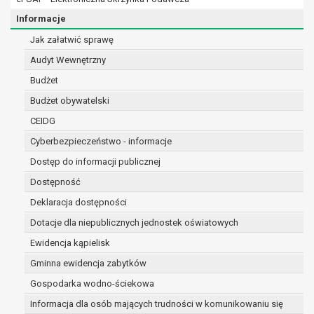
osobowe w imieniu administratora na
podstawie zawartej z nim umowy
Informacje
powierzenia przetwarzania danych
Jak załatwić sprawę
osobowych;
Audyt Wewnętrzny
podmioty upoważnione do odbioru danych
osobowych na podstawie odpowiednich
Budżet
przepisów prawa.
Budżet obywatelski
Pani/Pana dane osobowe będą przetwarzane
CEIDG
przez okres niezbędny do realizacji celu dla jakiego
zostały zebrane oraz zgodnie z terminami
Cyberbezpieczeństwo - informacje
archiwizacji określonymi przez przepisy prawa
Dostęp do informacji publicznej
powszechnie obowiązującego.
Dostępność
W przypadku, gdy dane osobowe przetwarzane są
Deklaracja dostępności
na podstawie zgody osoby, której dane dotyczą
przetwarzanie odbywa się do czasu wycofania tej
Dotacje dla niepublicznych jednostek oświatowych
zgody.
Ewidencja kąpielisk
W przypadku, gdy dane osobowe przetwarzane są
Gminna ewidencja zabytków
w celu zawarcia i realizacji umowy przetwarzanie
odbywa się przez okres niezbędny do realizacji
Gospodarka wodno-ściekowa
zawartej umowy, a po tym czasie w zakresie
Informacja dla osób mających trudności w komunikowaniu się
wymaganym przez przepisy prawa lub dla