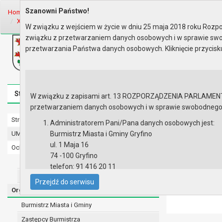
Szanowni Państwo!
Home
Organy
Rada Miejska
VII kadencja Rady Miejskiej
Sesje 
XXXV sesja Rady - 31.03.2017
Zgłoszone interpelacje i zapyt..
W związku z wejściem w życie w dniu 25 maja 2018 roku Rozpor
związku z przetwarzaniem danych osobowych i w sprawie swo
Biuletyn Informacji Publicznej
przetwarzania Państwa danych osobowych. Kliknięcie przycis
Urząd Miasta i Gminy w Gryfinie
Strona główna
Mapa serwisu
Aktualności
Redakcj
W związku z zapisami art. 13 ROZPORZĄDZENIA PARLAMENTU 
przetwarzaniem danych osobowych i w sprawie swobodnego prz
Strona główna
Zgłoszone i
Administratorem Pani/Pana danych osobowych jest:
UMiG - telefony wewnętrzne
Burmistrz Miasta i Gminy Gryfino
ul. 1 Maja 16
Ochrona danych osobowych
Lista załączni
74 -100 Gryfino
Urząd Miasta i Gminy w Gryfinie
In
telefon: 91 416 20 11
Straż Miejska
e-mail:
burmistrz@gryfino.pl
Przejdź do serwisu
Dane kontaktowe Inspektora Ochrony Danych:
Organy
telefon: 91 416 20 11
Burmistrz Miasta i Gminy
e-mail:
iod@gryfino.pl
Zastępcy Burmistrza
Pani/Pana dane osobowe przetwarzane są zgodnie z o