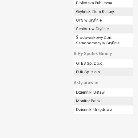
ania władzy publicznej powierzonej
Biblioteka Publiczna
Gryfiński Dom Kultury
stratora lub przez stronę trzecią.
OPS w Gryfinie
rzetwarzać tych danych osobowych, chyba że wykaże
osoby, której dane dotyczą, lub podstaw do
Senior + w Gryfinie
Środowiskowy Dom
Samopomocy w Gryfinie
art. 6 ust. 1 lit a RODO), przysługuje Pani/Panu
BIPy Spółek Gminy
no na podstawie zgody przed jej cofnięciem.
GTBS Sp. z o.o.
nych osobowych przez administratora.
PUK Sp. z o.o.
mogiem ustawowym lub umownym.
Akty prawne
Dzienniki Ustaw
Monitor Polski
Dzienniki Urzędowe