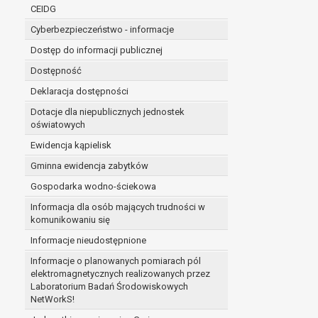
niezbędność przetwarzania do wykonania 
CEIDG
administratorowi bądź
Cyberbezpieczeństwo - informacje
niezbędność przetwarzania do celów wynik
Z przyczyn związanych z Pani/Pana szczególną s
Dostęp do informacji publicznej
on istnienie ważnych prawnie uzasadnionych pod
Dostępność
ustalenia, dochodzenia lub obrony roszczeń.
Deklaracja dostępności
Dotacje dla niepublicznych jednostek
W przypadku gdy przetwarzanie danych osobowych odby
oświatowych
prawo do cofnięcia tej zgody w dowolnym momencie. C
Ewidencja kąpielisk
Przysługuje Pani/Panu prawo wniesienia skargi do o
Gminna ewidencja zabytków
Organem właściwym do wniesienia skargi jest Prezes
W zależności od sfery, w której przetwarzane są da
Gospodarka wodno-ściekowa
Pani/Pana dane nie będą poddawane zautomatyzowane
Informacja dla osób mających trudności w
komunikowaniu się
Informacje nieudostępnione
Informacje o planowanych pomiarach pól
elektromagnetycznych realizowanych przez
Laboratorium Badań Środowiskowych
NetWorkS!