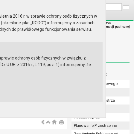
A
Wyszukaj na stronie:
A
A
ietnia 2016 r. w sprawie ochrony osób fizycznych w
 (określane jako „RODO”) informujemy o zasadach
ędnych do prawidłowego funkcjonowania serwisu.
prawie ochrony osób fizycznych w związku z
.UE. z 2016 r., L 119, poz. 1) informujemy, że:
Menu dodatkowe:
Numer konta bankowego
Uchwały Rady
Zarządzenia Burmistrza
Budżet
Podatki i opłaty
Planowanie Przestrzenne
Zamówienia Publiczne od