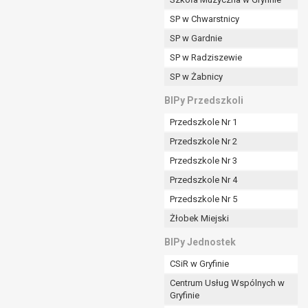
SP w Chwarstnicy
SP w Gardnie
padku gdy:
SP w Radziszewie
SP w Żabnicy
nia danych i nie ma innej podstawy prawnej
BIPy Przedszkoli
Przedszkole Nr 1
Przedszkole Nr 2
Przedszkole Nr 3
wi sprawdzić prawidłowość tych danych,
Przedszkole Nr 4
ądając w zamian ich ograniczenia,
Przedszkole Nr 5
enia, obrony lub dochodzenia roszczeń,
Żłobek Miejski
sadnione podstawy po stronie administratora są
BIPy Jednostek
i:
CSiR w Gryfinie
zgody wyrażonej przez tą osobę,
Centrum Usług Wspólnych w
órego podstawą prawną jest:
Gryfinie