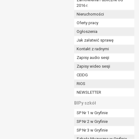
2016 r.
ym (Dz.U. z 2017r., poz. 1875 ze zm.) oraz z
 wobec Gminy;
Nieruchomości
Oferty pracy
Ogłoszenia
ministratorowi;
ie i celu określonym w treści zgody.
Jak załatwić sprawę
m odbiorcom lub kategoriom odbiorców danych
Kontakt z radnymi
Zapisy audio sesji
ia przetwarzania danych osobowych;
Zapisy wideo sesji
e z terminami archiwizacji określonymi przez
CEIDG
RIOS
o czasu wycofania tej zgody.
NEWSLETTER
ezbędny do realizacji zawartej umowy, a po tym
ia zgody na przetwarzanie danych po zakończeniu i
BIPy szkół
SP Nr 1 w Gryfinie
jący z umowy o dofinansowanie zawartej między
SP Nr 2 w Gryfinie
ntrolnych.
SP Nr 3 w Gryfinie
Szkoła Muzyczna w Gryfinie