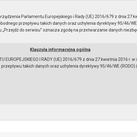
Rady Miejskiej
ządzenia Parlamentu Europejskiego i Rady (UE) 2016/679 z dnia 27 kw
bodnego przepływu takich danych oraz uchylenia dyrektywy 95/46/WE
ku „Przejdź do serwisu” oznacza zgodę na przetwarzanie danych niezb
Klauzula informacyjna ogólna
a
Instrukcja korzystania
Dostępność
EUROPEJSKIEGO I RADY (UE) 2016/679 z dnia 27 kwietnia 2016 r. w s
epływu takich danych oraz uchylenia dyrektywy 95/46/WE (RODO) (Dz.U
nterpelacje i zapytania Radnych
ków:
terpelacje i zapytania
[150098 bajtów]
bowiązującymi przepisami prawa w celu: