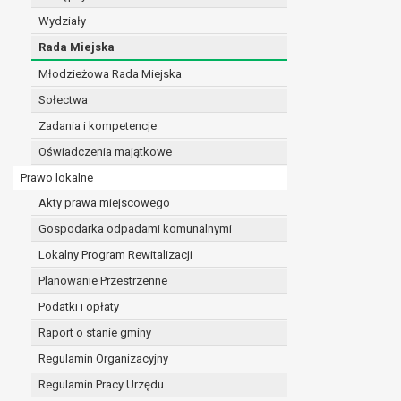
realizacji zadań wynikających z przepisów prawa
Wydziały
szeregu ustaw kompetencyjnych (merytorycznych
Rada Miejska
zawarcia i realizacji umów;
Młodzieżowa Rada Miejska
ochrony żywotnych interesów osoby, której dane d
wykonania zadania realizowanego w interesie p
Sołectwa
w pozostałych przypadkach dane osobowe przetw
Zadania i kompetencje
W związku z przetwarzaniem danych w celu wskazany
Oświadczenia majątkowe
osobowych. Odbiorcami mogą być:
podmioty, które przetwarzają dane osobowe w i
Prawo lokalne
podmioty upoważnione do odbioru danych osob
Akty prawa miejscowego
Pani/Pana dane osobowe będą przetwarzane przez okres
Gospodarka odpadami komunalnymi
przepisy prawa powszechnie obowiązującego.
W przypadku, gdy dane osobowe przetwarzane są na po
Lokalny Program Rewitalizacji
W przypadku, gdy dane osobowe przetwarzane są w celu
Planowanie Przestrzenne
czasie w zakresie wymaganym przez przepisy prawa lu
Podatki i opłaty
rozliczeniu umowy, do czasu wycofania tej zgody.
Raport o stanie gminy
Ponadto w przypadku umów o dofinansowanie dane o
beneficjentem a określoną instytucją, trwałości daneg
Regulamin Organizacyjny
W związku z przetwarzaniem przez administratora da
Regulamin Pracy Urzędu
prawo dostępu do treści danych oraz otrzymywan