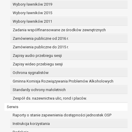
dane osobowe muszą być usunięte w
Wybory ławników 2019
celu wywiązania się z obowiązku
Wybory ławników 2015
wynikającego z przepisów prawa;
prawo do żądania ograniczenia
Wybory ławników 2011
przetwarzania danych osobowych na
Zadania współfinansowane ze środków zewnętrznych
podstawie art. 18 RODO, w przypadku gdy:
Zamówienia publiczne od 2016 r.
osoba, której dane dotyczą
kwestionuje prawidłowość danych
Zamówienia publiczne do 2015 r.
osobowych – na okres pozwalający
Zapisy audio przebiegu sesji
administratorowi sprawdzić
Zapisy wideo przebiegu sesji
prawidłowość tych danych,
przetwarzanie danych jest niezgodne
Ochrona sygnalistów
z prawem, a osoba, której dane
Gminna Komisja Rozwiązywania Problemów Alkoholowych
dotyczą, sprzeciwia się usunięciu
Standardy ochrony małoletnich
danych, żądając w zamian ich
ograniczenia,
Zespół ds. nazewnictwa ulic, rond i placów.
administrator nie potrzebuje już
Serwis
danych dla swoich celów, ale osoba,
Raporty o stanie zapewnienia dostępności jednostek OSP
której dane dotyczą, potrzebuje ich do
ustalenia, obrony lub dochodzenia
Instrukcja korzystania
roszczeń,