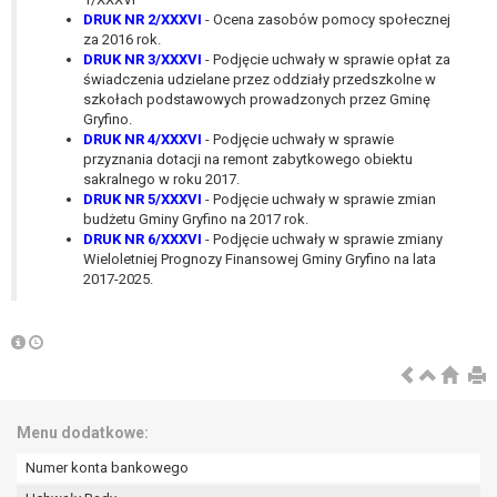
wykonania zadania realizowanego w
DRUK NR 2/XXXVI
- Ocena zasobów pomocy społecznej
interesie publicznym lub w ramach
za 2016 rok.
sprawowania władzy publicznej
DRUK NR 3/XXXVI
- Podjęcie uchwały w sprawie opłat za
świadczenia udzielane przez oddziały przedszkolne w
powierzonej administratorowi bądź
szkołach podstawowych prowadzonych przez Gminę
niezbędność przetwarzania do celów
Gryfino.
wynikających z prawnie
DRUK NR 4/XXXVI
- Podjęcie uchwały w sprawie
uzasadnionych interesów
przyznania dotacji na remont zabytkowego obiektu
realizowanych przez administratora
sakralnego w roku 2017.
DRUK NR 5/XXXVI
- Podjęcie uchwały w sprawie zmian
lub przez stronę trzecią.
budżetu Gminy Gryfino na 2017 rok.
Z przyczyn związanych z Pani/Pana
DRUK NR 6/XXXVI
- Podjęcie uchwały w sprawie zmiany
szczególną sytuacją. W razie wniesienia
Wieloletniej Prognozy Finansowej Gminy Gryfino na lata
sprzeciwu, administrator nie może już
2017-2025.
przetwarzać tych danych osobowych, chyba
że wykaże on istnienie ważnych prawnie
uzasadnionych podstaw do przetwarzania,
nadrzędnych wobec interesów, praw i
wolności osoby, której dane dotyczą, lub
podstaw do ustalenia, dochodzenia lub
Menu dodatkowe:
obrony roszczeń.
Numer konta bankowego