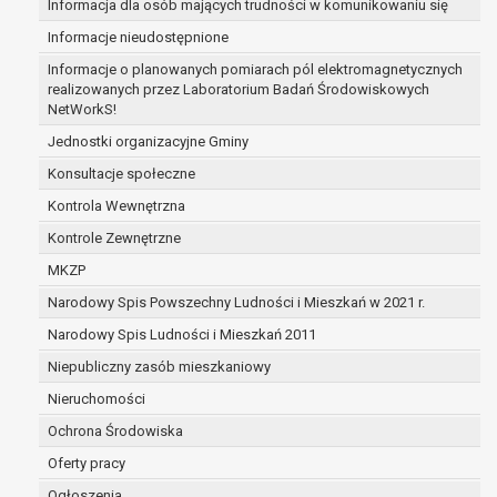
Informacja dla osób mających trudności w komunikowaniu się
zabezpieczenia ewentualnych roszczeń, a w
Informacje nieudostępnione
przypadku wyrażenia zgody na przetwarzanie
danych po zakończeniu i rozliczeniu umowy, do
Informacje o planowanych pomiarach pól elektromagnetycznych
realizowanych przez Laboratorium Badań Środowiskowych
czasu wycofania tej zgody.
NetWorkS!
Ponadto w przypadku umów o dofinansowanie
dane osobowe od momentu pozyskania
Jednostki organizacyjne Gminy
przechowywane są przez okres wynikający z
Konsultacje społeczne
umowy o dofinansowanie zawartej między
Kontrola Wewnętrzna
beneficjentem a określoną instytucją, trwałości
Kontrole Zewnętrzne
danego projektu i konieczności zachowania
dokumentacji projektu do celów kontrolnych.
MKZP
W związku z przetwarzaniem przez
Narodowy Spis Powszechny Ludności i Mieszkań w 2021 r.
administratora danych osobowych przysługuje
Narodowy Spis Ludności i Mieszkań 2011
Pani/Panu:
prawo dostępu do treści danych oraz
Niepubliczny zasób mieszkaniowy
otrzymywania ich kopii na podstawie art. 15
Nieruchomości
RODO;
Ochrona Środowiska
prawo do żądania sprostowania danych na
podstawie art. 16 RODO,
Oferty pracy
w przypadku gdy:
Ogłoszenia