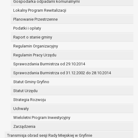
Gospodarka odpadami komunalnymi
(merytorycznych), a także obowiązków i
zadań zleconych przez instytucje
Lokalny Program Rewitalizacji
nadrzędne wobec Gminy;
Planowanie Przestrzenne
zawarcia i realizacji umów;
Podatki i opłaty
ochrony żywotnych interesów osoby, której
Raport o stanie gminy
dane dotyczą, lub innej osoby fizycznej;
wykonania zadania realizowanego w
Regulamin Organizacyjny
interesie publicznym lub w ramach
Regulamin Pracy Urzędu
sprawowania władzy publicznej
Sprawozdania Burmistrza od 29.10.2014
powierzonej administratorowi;
w pozostałych przypadkach dane osobowe
Sprawozdania Burmistrza od 31.12.2002 do 28.10.2014
przetwarzane są wyłącznie na podstawie
Statut Gminy Gryfino
wcześniej udzielonej zgody w zakresie i celu
Statut Urzędu
określonym w treści zgody.
W związku z przetwarzaniem danych w celu
Strategia Rozwoju
wskazanym w pkt. 3, dane osobowe mogą być
Uchwały
udostępniane innym upoważnionym odbiorcom lub
Wieloletni Program Inwestycyjny
kategoriom odbiorców danych osobowych.
Odbiorcami mogą być:
Zarządzenia
podmioty, które przetwarzają dane
Transmisja obrad sesji Rady Miejskiej w Gryfinie