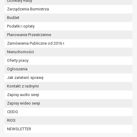
Uchwały Rady
W przypadku gdy przetwarzanie danych
Zarządzenia Burmistrza
osobowych odbywa się na podstawie zgody osoby
na przetwarzanie danych osobowych (art. 6 ust. 1
Budżet
lit a RODO), przysługuje Pani/Panu prawo do
Podatki i opłaty
cofnięcia tej zgody w dowolnym momencie.
Planowanie Przestrzenne
Cofnięcie to nie ma wpływu na zgodność
przetwarzania, którego dokonano na podstawie
Zamówienia Publiczne od 2016 r.
zgody przed jej cofnięciem.
Nieruchomości
Przysługuje Pani/Panu prawo wniesienia skargi do
Oferty pracy
organu nadzorczego na niezgodne z prawem
Ogłoszenia
przetwarzanie Pani/Pana danych osobowych
przez administratora.
Jak załatwić sprawę
Organem właściwym do wniesienia skargi jest
Kontakt z radnymi
Prezes Urzędu Ochrony Danych Osobowych.
Zapisy audio sesji
W zależności od sfery, w której przetwarzane są
Zapisy wideo sesji
dane osobowe, podanie danych osobowych jest
dobrowolne albo jest wymogiem ustawowym lub
CEIDG
umownym.
RIOS
Pani/Pana dane nie będą poddawane
NEWSLETTER
zautomatyzowanemu podejmowaniu decyzji, w