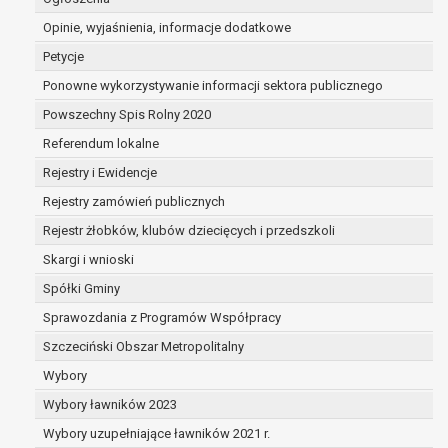
dane są nieprawidłowe lub
Opinie, wyjaśnienia, informacje dodatkowe
niekompletne;
prawo do żądania usunięcia danych
Petycje
osobowych (tzw. prawo do bycia
Ponowne wykorzystywanie informacji sektora publicznego
zapomnianym) na podstawie art. 17 RODO,
Powszechny Spis Rolny 2020
w przypadku gdy:
dane nie są już niezbędne do celów,
Referendum lokalne
dla których były zebrane lub w inny
Rejestry i Ewidencje
sposób przetwarzane,
Rejestry zamówień publicznych
osoba, której dane dotyczą, wniosła
sprzeciw wobec przetwarzania
Rejestr żłobków, klubów dziecięcych i przedszkoli
danych osobowych,
Skargi i wnioski
osoba, której dane dotyczą wycofała
Spółki Gminy
zgodę na przetwarzanie danych
osobowych, która jest podstawą
Sprawozdania z Programów Współpracy
przetwarzania danych i nie ma innej
Szczeciński Obszar Metropolitalny
podstawy prawnej przetwarzania
Wybory
danych,
Wybory ławników 2023
dane osobowe przetwarzane są
niezgodnie z prawem,
Wybory uzupełniające ławników 2021 r.