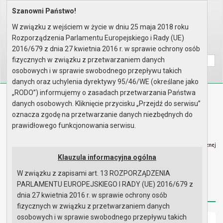
Szanowni Państwo!
Home
Organy
Rada Miejska
VII kadencja Rady Miejskiej
Sesje Rady Miejskiej
XXXVI sesja Rady - 27.04.2017
W związku z wejściem w życie w dniu 25 maja 2018 roku
Materiały na sesję
Rozporządzenia Parlamentu Europejskiego i Rady (UE)
Wyszukaj na stronie:
A
2016/679 z dnia 27 kwietnia 2016 r. w sprawie ochrony osób
A
A
fizycznych w związku z przetwarzaniem danych
osobowych i w sprawie swobodnego przepływu takich
danych oraz uchylenia dyrektywy 95/46/WE (określane jako
„RODO”) informujemy o zasadach przetwarzania Państwa
Biuletyn Informacji Publicznej
danych osobowych. Kliknięcie przycisku „Przejdź do serwisu”
Urząd Miasta i Gminy w Gryfinie
oznacza zgodę na przetwarzanie danych niezbędnych do
prawidłowego funkcjonowania serwisu.
Klauzula informacyjna ogólna
W związku z zapisami art. 13 ROZPORZĄDZENIA
Strona główna
Mapa serwisu
Aktualności
PARLAMENTU EUROPEJSKIEGO I RADY (UE) 2016/679 z
Redakcja
Instrukcja korzystania
Dostępność
dnia 27 kwietnia 2016 r. w sprawie ochrony osób
fizycznych w związku z przetwarzaniem danych
osobowych i w sprawie swobodnego przepływu takich
Strona główna