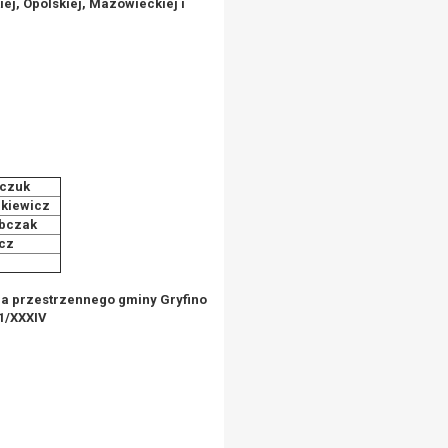
iej, Opolskiej, Mazowieckiej i
czuk
kiewicz
bczak
cz
i
a przestrzennego gminy Gryfino
11/XXXIV