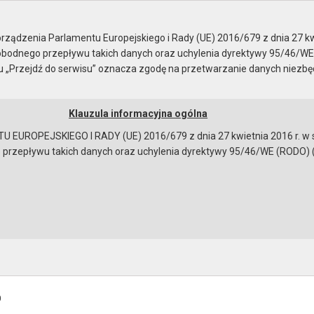
Rady Miejskiej
ządzenia Parlamentu Europejskiego i Rady (UE) 2016/679 z dnia 27 kw
bodnego przepływu takich danych oraz uchylenia dyrektywy 95/46/WE
ku „Przejdź do serwisu” oznacza zgodę na przetwarzanie danych niezb
Klauzula informacyjna ogólna
a
Instrukcja korzystania
Dostępność
EUROPEJSKIEGO I RADY (UE) 2016/679 z dnia 27 kwietnia 2016 r. w s
epływu takich danych oraz uchylenia dyrektywy 95/46/WE (RODO) (Dz.U
sowania
GŁOSOWANIE RADNYCH
Głosowanie z XXXV sesji Rady Miejskiej w Gryfinie, z dnia 31
ia: 1
inowe. - zmiana porządku obrad sesji
następująco:
0
bowiązującymi przepisami prawa w celu: