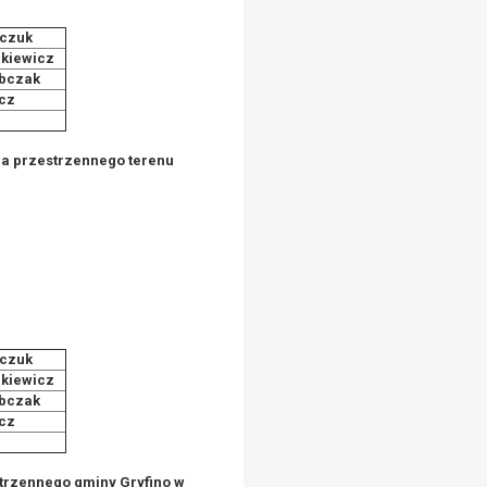
czuk
kiewicz
bczak
cz
i
a przestrzennego terenu
czuk
kiewicz
bczak
cz
i
trzennego gminy Gryfino w