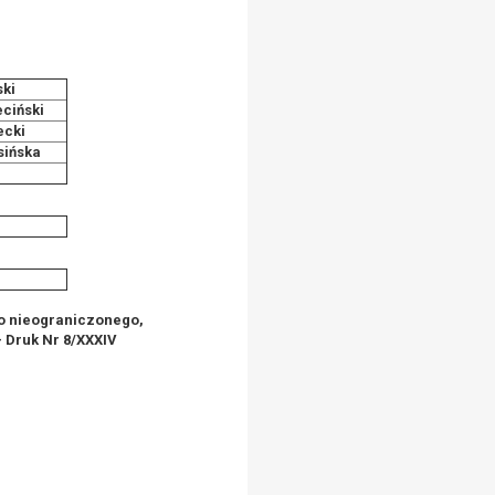
ki
ciński
ecki
sińska
o nieograniczonego,
 Druk Nr 8/XXXIV