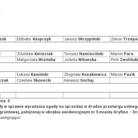
zadania realizowanego w interesie publicznym lub w ramach sprawow
7
ających z prawnie uzasadnionych interesów realizowanych przez admini
ytuacją. W razie wniesienia sprzeciwu, administrator nie może już p
staw do przetwarzania, nadrzędnych wobec interesów, praw i wolności 
zuk
Elżbieta
Kasprzyk
Janusz
Skrzypiński
Zenon
Trzepa
wa się na podstawie zgody osoby na przetwarzanie danych osobowych (
i
Zdzisław
Kmieciak
Tomasz
Namieciński
Marcin
Para
ofnięcie to nie ma wpływu na zgodność przetwarzania, którego dokona
Małgorzata
Wisińska
Jolanta
Witowska
Piotr
Zwolińsk
rganu nadzorczego na niezgodne z prawem przetwarzanie Pani/Pana da
 Urzędu Ochrony Danych Osobowych.
Łukasz
Kamiński
Zbigniew
Kozakiewicz
Marcin
Pazik
ne osobowe, podanie danych osobowych jest dobrowolne albo jest wy
czak
Czesław
Skonecki
Ireneusz
Sochaj
mu podejmowaniu decyzji, w tym również profilowaniu.
k
ia: 5
ły w sprawie wyrażenia zgody na sprzedaż w drodze przetargu ustneg
runtowej, położonej w obrębie ewidencyjnym nr 5 miasta Gryfino. - Dr
następująco:
1