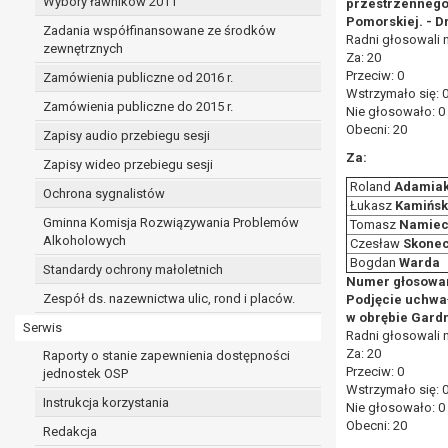
Wybory ławników 2011
przestrzennego m
Pomorskiej. - D
Zadania współfinansowane ze środków
Radni głosowali 
zewnętrznych
Za: 20
Przeciw: 0
Zamówienia publiczne od 2016 r.
Wstrzymało się: 
Zamówienia publiczne do 2015 r.
Nie głosowało: 0
Obecni: 20
Zapisy audio przebiegu sesji
Za:
Zapisy wideo przebiegu sesji
Roland
Adamia
Ochrona sygnalistów
Łukasz
Kamińsk
Gminna Komisja Rozwiązywania Problemów
Tomasz
Namiec
Alkoholowych
Czesław
Skonec
Bogdan
Warda
Standardy ochrony małoletnich
Numer głosowan
Zespół ds. nazewnictwa ulic, rond i placów.
Podjęcie uchwa
w obrębie Gardn
Serwis
Radni głosowali 
Za: 20
Raporty o stanie zapewnienia dostępności
Przeciw: 0
jednostek OSP
Wstrzymało się: 
Instrukcja korzystania
Nie głosowało: 0
Obecni: 20
Redakcja