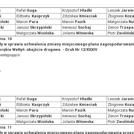
k
Rafał
Guga
Krzysztof
Hładki
Leszek
Jarem
i
Elżbieta
Kasprzyk
Zdzisław
Kmieciak
Zbigniew
Koza
iński
Marcin
Para
Marcin
Pazik
Małgorzata
Ru
ki
Janusz
Skrzypiński
Ireneusz
Sochaj
Zenon
Trzepa
Małgorzata
Wisińska
Jolanta
Witowska
Piotr
Zwolińsk
ia: 10
ły w sprawie uchwalenia zmiany miejscowego planu zagospodarowani
rębie Wełtyń ­ obejście drogowe. - Druk Nr 12/XXXIV
następująco:
0
k
Rafał
Guga
Krzysztof
Hładki
Leszek
Jarem
i
Elżbieta
Kasprzyk
Zdzisław
Kmieciak
Zbigniew
Koza
iński
Marcin
Para
Marcin
Pazik
Małgorzata
Ru
ki
Janusz
Skrzypiński
Ireneusz
Sochaj
Zenon
Trzepa
Małgorzata
Wisińska
Jolanta
Witowska
Piotr
Zwolińsk
ia: 11
ły w sprawie uchwalenia miejscowego planu zagospodarowania przes