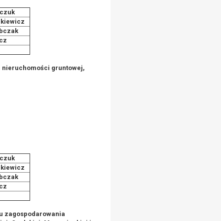
czuk
kiewicz
bczak
cz
i
, nieruchomości gruntowej,
czuk
kiewicz
bczak
cz
i
nu zagospodarowania