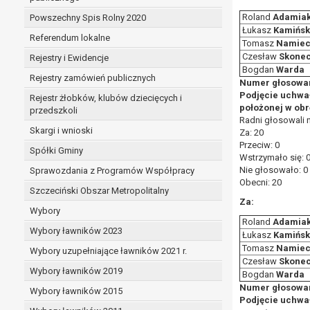
Roland
Adamia
Powszechny Spis Rolny 2020
Łukasz
Kamińsk
Referendum lokalne
Tomasz
Namiec
Czesław
Skonec
Rejestry i Ewidencje
Bogdan
Warda
Rejestry zamówień publicznych
Numer głosowan
Podjęcie uchwa
Rejestr żłobków, klubów dziecięcych i
położonej w obr
przedszkoli
Radni głosowali 
Skargi i wnioski
Za: 20
Przeciw: 0
Spółki Gminy
Wstrzymało się: 
Nie głosowało: 0
Sprawozdania z Programów Współpracy
Obecni: 20
Szczeciński Obszar Metropolitalny
Za:
Wybory
Roland
Adamia
Wybory ławników 2023
Łukasz
Kamińsk
Tomasz
Namiec
Wybory uzupełniające ławników 2021 r.
Czesław
Skonec
Wybory ławników 2019
Bogdan
Warda
Numer głosowan
Wybory ławników 2015
Podjęcie uchwa