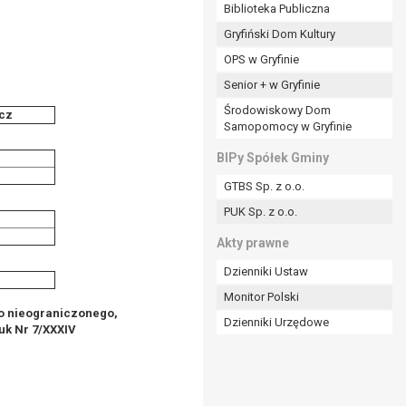
ania władzy publicznej powierzonej
Biblioteka Publiczna
Gryfiński Dom Kultury
stratora lub przez stronę trzecią.
OPS w Gryfinie
rzetwarzać tych danych osobowych, chyba że wykaże
osoby, której dane dotyczą, lub podstaw do
Senior + w Gryfinie
Środowiskowy Dom
cz
Samopomocy w Gryfinie
art. 6 ust. 1 lit a RODO), przysługuje Pani/Panu
BIPy Spółek Gminy
no na podstawie zgody przed jej cofnięciem.
i
GTBS Sp. z o.o.
nych osobowych przez administratora.
PUK Sp. z o.o.
mogiem ustawowym lub umownym.
Akty prawne
Dzienniki Ustaw
Monitor Polski
o nieograniczonego,
Dzienniki Urzędowe
uk Nr 7/XXXIV