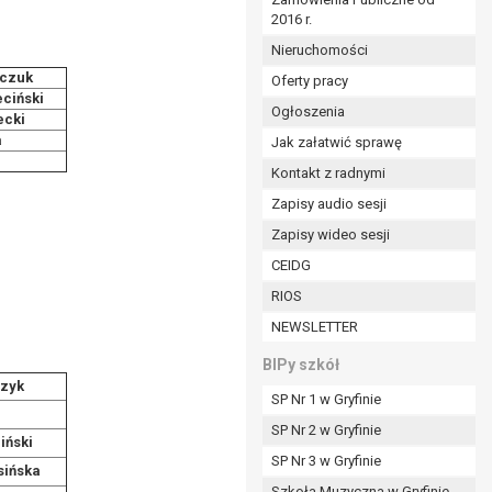
2016 r.
ym (Dz.U. z 2017r., poz. 1875 ze zm.) oraz z
 wobec Gminy;
Nieruchomości
czuk
Oferty pracy
ciński
Ogłoszenia
ministratorowi;
ecki
a
ie i celu określonym w treści zgody.
Jak załatwić sprawę
m odbiorcom lub kategoriom odbiorców danych
Kontakt z radnymi
Zapisy audio sesji
ia przetwarzania danych osobowych;
Zapisy wideo sesji
e z terminami archiwizacji określonymi przez
CEIDG
RIOS
o czasu wycofania tej zgody.
NEWSLETTER
ezbędny do realizacji zawartej umowy, a po tym
ia zgody na przetwarzanie danych po zakończeniu i
BIPy szkół
zyk
SP Nr 1 w Gryfinie
jący z umowy o dofinansowanie zawartej między
SP Nr 2 w Gryfinie
ntrolnych.
iński
SP Nr 3 w Gryfinie
sińska
Szkoła Muzyczna w Gryfinie