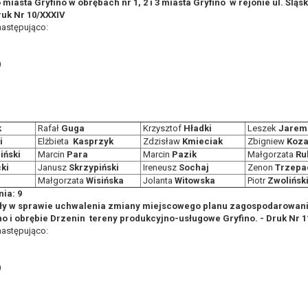
iasta Gryfino w obrębach nr 1, 2 i 3 miasta Gryfino ­ w rejonie ul. Śląsk
ruk Nr 10/XXXIV
następująco:
0
k
Rafał
Guga
Krzysztof
Hładki
Leszek
Jarem
i
Elżbieta
Kasprzyk
Zdzisław
Kmieciak
Zbigniew
Koza
iński
Marcin
Para
Marcin
Pazik
Małgorzata
Ru
ki
Janusz
Skrzypiński
Ireneusz
Sochaj
Zenon
Trzepa
Małgorzata
Wisińska
Jolanta
Witowska
Piotr
Zwolińsk
ia: 9
ły w sprawie uchwalenia zmiany miejscowego planu zagospodarowani
o i obrębie Drzenin ­ tereny produkcyjno-usługowe Gryfino. - Druk Nr 
następująco:
0