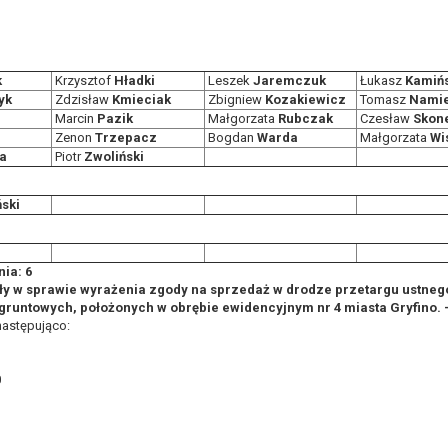
k
Krzysztof
Hładki
Leszek
Jaremczuk
Łukasz
Kamińs
yk
Zdzisław
Kmieciak
Zbigniew
Kozakiewicz
Tomasz
Namie
Marcin
Pazik
Małgorzata
Rubczak
Czesław
Skon
Zenon
Trzepacz
Bogdan
Warda
Małgorzata
Wi
a
Piotr
Zwoliński
ński
ia: 6
ły w sprawie wyrażenia zgody na sprzedaż w drodze przetargu ustneg
runtowych, położonych w obrębie ewidencyjnym nr 4 miasta Gryfino. -
następująco:
0