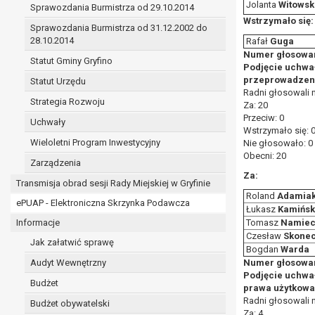
Jolanta
Witowsk
Sprawozdania Burmistrza od 29.10.2014
prawo do żądania sprostowania danych na podst
Wstrzymało się:
w przypadku gdy:
Sprawozdania Burmistrza od 31.12.2002 do
dane są nieprawidłowe lub niekompletne;
28.10.2014
Rafał
Guga
prawo do żądania usunięcia danych osobowych (
Numer głosowan
Statut Gminy Gryfino
Podjęcie uchwał
dane nie są już niezbędne do celów, dla k
przeprowadzenia
Statut Urzędu
osoba, której dane dotyczą, wniosła spr
Radni głosowali 
osoba, której dane dotyczą wycofała zgod
Strategia Rozwoju
Za: 20
przetwarzania danych,
Przeciw: 0
Uchwały
Wstrzymało się: 
dane osobowe przetwarzane są niezgodn
Wieloletni Program Inwestycyjny
Nie głosowało: 0
dane osobowe muszą być usunięte w celu 
Obecni: 20
Zarządzenia
prawo do żądania ograniczenia przetwarzania d
Za:
osoba, której dane dotyczą kwestionuje 
Transmisja obrad sesji Rady Miejskiej w Gryfinie
przetwarzanie danych jest niezgodne z pra
Roland
Adamia
ePUAP - Elektroniczna Skrzynka Podawcza
administrator nie potrzebuje już danych dl
Łukasz
Kamińsk
Informacje
Tomasz
Namiec
osoba, której dane dotyczą, wniosła sprz
Czesław
Skonec
nadrzędne wobec podstawy sprzeciwu;
Jak załatwić sprawę
Bogdan
Warda
prawo do przenoszenia danych na podstawie art.
Audyt Wewnętrzny
Numer głosowan
przetwarzanie danych odbywa się na pods
Podjęcie uchwał
Budżet
przetwarzanie odbywa się w sposób zau
prawa użytkowan
Radni głosowali 
prawo sprzeciwu wobec przetwarzania danych n
Budżet obywatelski
Za: 4