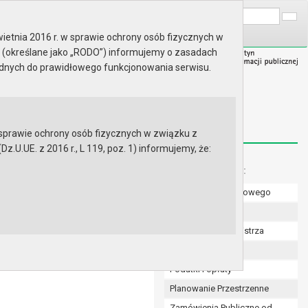
A
Wyszukaj na stronie:
A
A
ietnia 2016 r. w sprawie ochrony osób fizycznych w
 (określane jako „RODO”) informujemy o zasadach
ędnych do prawidłowego funkcjonowania serwisu.
prawie ochrony osób fizycznych w związku z
.UE. z 2016 r., L 119, poz. 1) informujemy, że:
Menu dodatkowe:
Numer konta bankowego
.03.2017
Uchwały Rady
Zarządzenia Burmistrza
Budżet
Podatki i opłaty
Planowanie Przestrzenne
Zamówienia Publiczne od