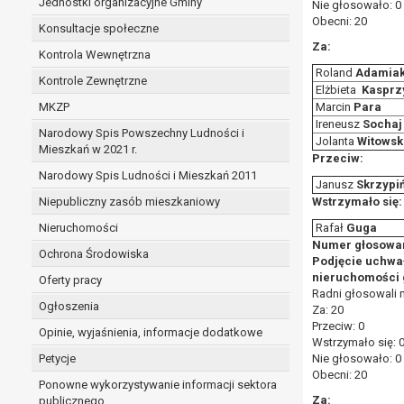
Jednostki organizacyjne Gminy
Nie głosowało: 0
Obecni: 20
Konsultacje społeczne
Za:
Kontrola Wewnętrzna
Roland
Adamia
Kontrole Zewnętrzne
Elżbieta
Kasprz
MKZP
Marcin
Para
Ireneusz
Sochaj
Narodowy Spis Powszechny Ludności i
Jolanta
Witowsk
Mieszkań w 2021 r.
Przeciw:
Narodowy Spis Ludności i Mieszkań 2011
Janusz
Skrzypi
Niepubliczny zasób mieszkaniowy
Wstrzymało się:
Nieruchomości
Rafał
Guga
Numer głosowan
Ochrona Środowiska
Podjęcie uchwa
nieruchomości g
Oferty pracy
Radni głosowali 
Ogłoszenia
Za: 20
Przeciw: 0
Opinie, wyjaśnienia, informacje dodatkowe
Wstrzymało się: 
Petycje
Nie głosowało: 0
Obecni: 20
Ponowne wykorzystywanie informacji sektora
Za:
publicznego