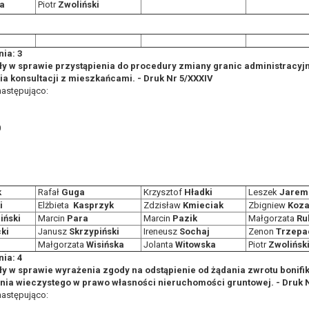
a
Piotr
Zwoliński
awie art. 16 RODO,
tzw. prawo do bycia zapomnianym) na podstawie art. 17 RODO, w przy
ia: 3
y w sprawie przystąpienia do procedury zmiany granic administracyjn
tórych były zebrane lub w inny sposób przetwarzane,
 konsultacji z mieszkańcami. - Druk Nr 5/XXXIV
zeciw wobec przetwarzania danych osobowych,
następująco:
ę na przetwarzanie danych osobowych, która jest podstawą przetwarza
0
ie z prawem,
wywiązania się z obowiązku wynikającego z przepisów prawa;
anych osobowych na podstawie art. 18 RODO, w przypadku gdy:
prawidłowość danych osobowych – na okres pozwalający administratoro
wem, a osoba, której dane dotyczą, sprzeciwia się usunięciu danych, ż
k
Rafał
Guga
Krzysztof
Hładki
Leszek
Jarem
a swoich celów, ale osoba, której dane dotyczą, potrzebuje ich do ustal
i
Elżbieta
Kasprzyk
Zdzisław
Kmieciak
Zbigniew
Koza
iński
Marcin
Para
Marcin
Pazik
Małgorzata
Ru
eciw wobec przetwarzania danych - do czasu ustalenia czy prawnie uza
ki
Janusz
Skrzypiński
Ireneusz
Sochaj
Zenon
Trzepa
Małgorzata
Wisińska
Jolanta
Witowska
Piotr
Zwolińsk
 20 RODO, w przypadku gdy łącznie spełnione są następujące przesłank
ia: 4
tawie umowy zawartej z osobą, której dane dotyczą lub na podstawie 
y w sprawie wyrażenia zgody na odstąpienie od żądania zwrotu bonifik
tomatyzowany;
ia wieczystego w prawo własności nieruchomości gruntowej. - Druk 
następująco:
a podstawie art. 21 RODO, wobec przetwarzania danych osobowych, kt