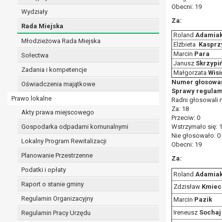
Obecni: 19
realizacji zadań wynikających z przepisów prawa
Wydziały
szeregu ustaw kompetencyjnych (merytorycznych
Za:
Rada Miejska
zawarcia i realizacji umów;
Roland
Adamia
Młodzieżowa Rada Miejska
ochrony żywotnych interesów osoby, której dane d
Elżbieta
Kasprz
wykonania zadania realizowanego w interesie p
Marcin
Para
Sołectwa
Janusz
Skrzypi
w pozostałych przypadkach dane osobowe przetw
Zadania i kompetencje
Małgorzata
Wisi
W związku z przetwarzaniem danych w celu wskazany
Numer głosowan
Oświadczenia majątkowe
osobowych. Odbiorcami mogą być:
Sprawy regulami
podmioty, które przetwarzają dane osobowe w i
Prawo lokalne
Radni głosowali 
podmioty upoważnione do odbioru danych osob
Za: 18
Akty prawa miejscowego
Przeciw: 0
Pani/Pana dane osobowe będą przetwarzane przez okres
Gospodarka odpadami komunalnymi
Wstrzymało się: 
przepisy prawa powszechnie obowiązującego.
Nie głosowało: 0
W przypadku, gdy dane osobowe przetwarzane są na po
Lokalny Program Rewitalizacji
Obecni: 19
W przypadku, gdy dane osobowe przetwarzane są w celu
Planowanie Przestrzenne
Za:
czasie w zakresie wymaganym przez przepisy prawa lu
Podatki i opłaty
rozliczeniu umowy, do czasu wycofania tej zgody.
Roland
Adamia
Raport o stanie gminy
Ponadto w przypadku umów o dofinansowanie dane o
Zdzisław
Kmiec
beneficjentem a określoną instytucją, trwałości daneg
Regulamin Organizacyjny
Marcin
Pazik
W związku z przetwarzaniem przez administratora da
Ireneusz
Sochaj
Regulamin Pracy Urzędu
prawo dostępu do treści danych oraz otrzymywan