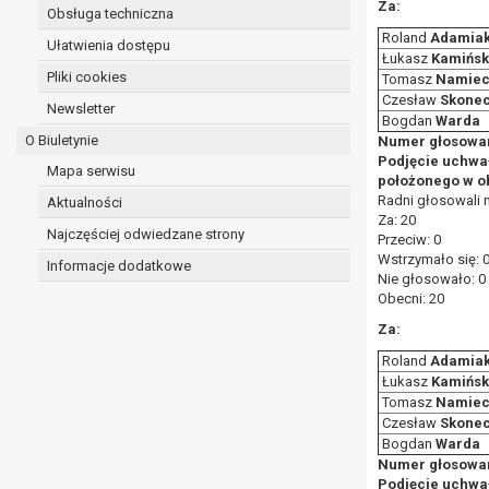
Za:
Obsługa techniczna
Roland
Adamia
Ułatwienia dostępu
Łukasz
Kamińsk
Pliki cookies
Tomasz
Namiec
Czesław
Skonec
Newsletter
Bogdan
Warda
O Biuletynie
Numer głosowan
Podjęcie uchwa
Mapa serwisu
położonego w ob
Radni głosowali 
Aktualności
Za: 20
Najczęściej odwiedzane strony
Przeciw: 0
Wstrzymało się: 
Informacje dodatkowe
Nie głosowało: 0
Obecni: 20
Za:
Roland
Adamia
Łukasz
Kamińsk
Tomasz
Namiec
Czesław
Skonec
Bogdan
Warda
Numer głosowan
Podjęcie uchwa