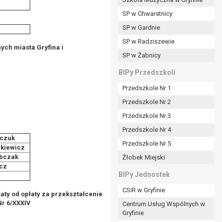
SP w Chwarstnicy
SP w Gardnie
padku gdy:
SP w Radziszewie
ych miasta Gryfina i
SP w Żabnicy
nia danych i nie ma innej podstawy prawnej
BIPy Przedszkoli
Przedszkole Nr 1
Przedszkole Nr 2
Przedszkole Nr 3
wi sprawdzić prawidłowość tych danych,
Przedszkole Nr 4
ądając w zamian ich ograniczenia,
czuk
Przedszkole Nr 5
enia, obrony lub dochodzenia roszczeń,
kiewicz
bczak
Żłobek Miejski
sadnione podstawy po stronie administratora są
cz
BIPy Jednostek
i
i:
CSiR w Gryfinie
zgody wyrażonej przez tą osobę,
aty od opłaty za przekształcenie
Nr 6/XXXIV
Centrum Usług Wspólnych w
órego podstawą prawną jest:
Gryfinie