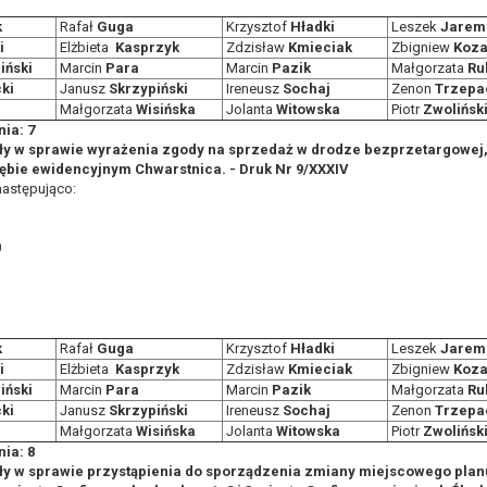
k
Rafał
Guga
Krzysztof
Hładki
Leszek
Jarem
i
Elżbieta
Kasprzyk
Zdzisław
Kmieciak
Zbigniew
Koza
iński
Marcin
Para
Marcin
Pazik
Małgorzata
Ru
ki
Janusz
Skrzypiński
Ireneusz
Sochaj
Zenon
Trzepa
Małgorzata
Wisińska
Jolanta
Witowska
Piotr
Zwolińsk
ia: 7
ły w sprawie wyrażenia zgody na sprzedaż w drodze bezprzetargowej
ębie ewidencyjnym Chwarstnica. - Druk Nr 9/XXXIV
następująco:
0
k
Rafał
Guga
Krzysztof
Hładki
Leszek
Jarem
i
Elżbieta
Kasprzyk
Zdzisław
Kmieciak
Zbigniew
Koza
iński
Marcin
Para
Marcin
Pazik
Małgorzata
Ru
ki
Janusz
Skrzypiński
Ireneusz
Sochaj
Zenon
Trzepa
Małgorzata
Wisińska
Jolanta
Witowska
Piotr
Zwolińsk
ia: 8
ły w sprawie przystąpienia do sporządzenia zmiany miejscowego pla