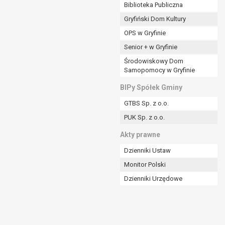
ania władzy publicznej powierzonej
Biblioteka Publiczna
Gryfiński Dom Kultury
stratora lub przez stronę trzecią.
OPS w Gryfinie
rzetwarzać tych danych osobowych, chyba że wykaże
osoby, której dane dotyczą, lub podstaw do
Senior + w Gryfinie
Środowiskowy Dom
Samopomocy w Gryfinie
art. 6 ust. 1 lit a RODO), przysługuje Pani/Panu
BIPy Spółek Gminy
no na podstawie zgody przed jej cofnięciem.
GTBS Sp. z o.o.
nych osobowych przez administratora.
PUK Sp. z o.o.
mogiem ustawowym lub umownym.
Akty prawne
Dzienniki Ustaw
Monitor Polski
Dzienniki Urzędowe