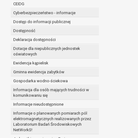
niezbędność przetwarzania do wykonania 
CEIDG
administratorowi bądź
Cyberbezpieczeństwo - informacje
niezbędność przetwarzania do celów wynik
Z przyczyn związanych z Pani/Pana szczególną s
Dostęp do informacji publicznej
on istnienie ważnych prawnie uzasadnionych pod
Dostępność
ustalenia, dochodzenia lub obrony roszczeń.
Deklaracja dostępności
Dotacje dla niepublicznych jednostek
W przypadku gdy przetwarzanie danych osobowych odby
oświatowych
prawo do cofnięcia tej zgody w dowolnym momencie. C
Ewidencja kąpielisk
Przysługuje Pani/Panu prawo wniesienia skargi do o
Gminna ewidencja zabytków
Organem właściwym do wniesienia skargi jest Prezes
W zależności od sfery, w której przetwarzane są da
Gospodarka wodno-ściekowa
Pani/Pana dane nie będą poddawane zautomatyzowane
Informacja dla osób mających trudności w
komunikowaniu się
Informacje nieudostępnione
Informacje o planowanych pomiarach pól
elektromagnetycznych realizowanych przez
Laboratorium Badań Środowiskowych
NetWorkS!