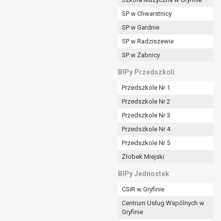
SP w Chwarstnicy
SP w Gardnie
padku gdy:
SP w Radziszewie
SP w Żabnicy
nia danych i nie ma innej podstawy prawnej
BIPy Przedszkoli
Przedszkole Nr 1
Przedszkole Nr 2
Przedszkole Nr 3
wi sprawdzić prawidłowość tych danych,
Przedszkole Nr 4
ądając w zamian ich ograniczenia,
Przedszkole Nr 5
enia, obrony lub dochodzenia roszczeń,
Żłobek Miejski
sadnione podstawy po stronie administratora są
BIPy Jednostek
i:
CSiR w Gryfinie
zgody wyrażonej przez tą osobę,
Centrum Usług Wspólnych w
órego podstawą prawną jest:
Gryfinie