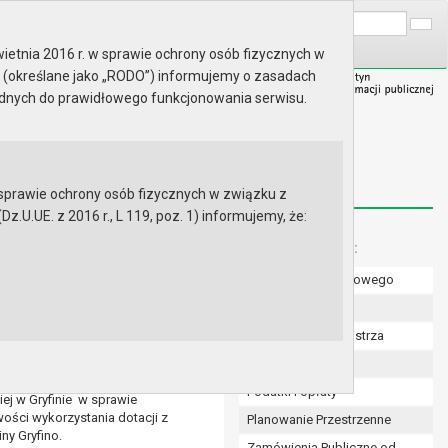
A
Wyszukaj na stronie:
A
A
ietnia 2016 r. w sprawie ochrony osób fizycznych w
 (określane jako „RODO”) informujemy o zasadach
ędnych do prawidłowego funkcjonowania serwisu.
prawie ochrony osób fizycznych w związku z
.UE. z 2016 r., L 119, poz. 1) informujemy, że:
Menu dodatkowe:
Numer konta bankowego
Uchwały Rady
 za rok 2014 i przedstawienie
Zarządzenia Burmistrza
ok 2014 oraz potrzeby związane
Budżet
Podatki i opłaty
ej w Gryfinie w sprawie
owości wykorzystania dotacji z
Planowanie Przestrzenne
ny Gryfino.
Zamówienia Publiczne od