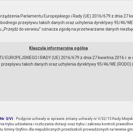
Rady Miejskiej
ządzenia Parlamentu Europejskiego i Rady (UE) 2016/679 z dnia 27 kw
bodnego przepływu takich danych oraz uchylenia dyrektywy 95/46/WE
ku „Przejdź do serwisu” oznacza zgodę na przetwarzanie danych niezb
Klauzula informacyjna ogólna
a
Instrukcja korzystania
Dostępność
EUROPEJSKIEGO I RADY (UE) 2016/679 z dnia 27 kwietnia 2016 r. w s
epływu takich danych oraz uchylenia dyrektywy 95/46/WE (RODO) (Dz.U
a sesję
Nr 1/VI
- Sprawozdanie z działalności Ośrodka Pomocy Społecznej w Gryfinie
eb w zakresie pomocy społecznej.
Nr 2/VI
- Sprawozdanie z realizacji zadań z zakresu wspierania rodziny za r
izacją zadań na rok 2015.
Nr 3/VI
- Podjęcie uchwały w sprawie zmiany uchwały nr V/32/15 Rady Miejski
nia trybu udzielania i rozliczania dotacji oraz trybu i zakresu kontroli prawidł
u Gminy Gryfino dla niepublicznych przedszkoli prowadzonych na terenie gmi
bowiązującymi przepisami prawa w celu: