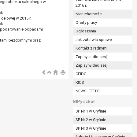
wego obiektu sakralnego w
2016 r.
ym (Dz.U. z 2017r., poz. 1875 ze zm.) oraz z
 wobec Gminy;
ok.
Nieruchomości
 celowej w 2015 r.
Oferty pracy
ok.
gospodarowanie odpadami
Ogłoszenia
ministratorowi;
ie i celu określonym w treści zgody.
Jak załatwić sprawę
zętami bezdomnymi oraz
m odbiorcom lub kategoriom odbiorców danych
Kontakt z radnymi
Zapisy audio sesji
ia przetwarzania danych osobowych;
Zapisy wideo sesji
e z terminami archiwizacji określonymi przez
CEIDG
RIOS
o czasu wycofania tej zgody.
NEWSLETTER
ezbędny do realizacji zawartej umowy, a po tym
ia zgody na przetwarzanie danych po zakończeniu i
BIPy szkół
SP Nr 1 w Gryfinie
jący z umowy o dofinansowanie zawartej między
SP Nr 2 w Gryfinie
ntrolnych.
SP Nr 3 w Gryfinie
Szkoła Muzyczna w Gryfinie