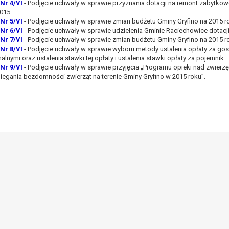
Nr 4/VI
- Podjęcie uchwały w sprawie przyznania dotacji na remont zabytko
, a w szczególności ustawy z dnia 8 marca 1990 r. o samorządzie gminn
015.
), a także obowiązków i zadań zleconych przez instytucje nadrzędne
Nr 5/VI
- Podjęcie uchwały w sprawie zmian budżetu Gminy Gryfino na 2015 r
Nr 6/VI
- Podjęcie uchwały w sprawie udzielenia Gminie Raciechowice dotacji
Nr 7/VI
- Podjęcie uchwały w sprawie zmian budżetu Gminy Gryfino na 2015 r
otyczą, lub innej osoby fizycznej;
Nr 8/VI
- Podjęcie uchwały w sprawie wyboru metody ustalenia opłaty za 
ublicznym lub w ramach sprawowania władzy publicznej powierzonej ad
lnymi oraz ustalenia stawki tej opłaty i ustalenia stawki opłaty za pojemnik.
arzane są wyłącznie na podstawie wcześniej udzielonej zgody w zakres
Nr 9/VI
- Podjęcie uchwały w sprawie przyjęcia „Programu opieki nad zwier
egania bezdomności zwierząt na terenie Gminy Gryfino w 2015 roku”.
m w pkt. 3, dane osobowe mogą być udostępniane innym upoważniony
mieniu administratora na podstawie zawartej z nim umowy powierzen
owych na podstawie odpowiednich przepisów prawa.
 niezbędny do realizacji celu dla jakiego zostały zebrane oraz zgodni
dstawie zgody osoby, której dane dotyczą przetwarzanie odbywa się d
 zawarcia i realizacji umowy przetwarzanie odbywa się przez okres ni
b dla zabezpieczenia ewentualnych roszczeń, a w przypadku wyrażen
sobowe od momentu pozyskania przechowywane są przez okres wynika
o projektu i konieczności zachowania dokumentacji projektu do celów ko
nych osobowych przysługuje Pani/Panu:
ia ich kopii na podstawie art. 15 RODO;