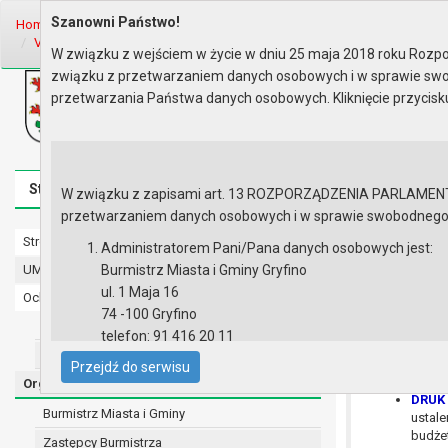
Szanowni Państwo!
Home
Organy
Rada Miejska
VII kadencja Rady Miejskiej
Sesje 
VI sesja Rady - 26.03.2015
Materiały na sesję
W związku z wejściem w życie w dniu 25 maja 2018 roku Rozpor
związku z przetwarzaniem danych osobowych i w sprawie swo
Biuletyn Informacji Publicznej
przetwarzania Państwa danych osobowych. Kliknięcie przycis
Urząd Miasta i Gminy w Gryfinie
Strona główna
Mapa serwisu
Aktualności
Redakcj
W związku z zapisami art. 13 ROZPORZĄDZENIA PARLAMENTU 
przetwarzaniem danych osobowych i w sprawie swobodnego prz
Strona główna
Materiały n
Administratorem Pani/Pana danych osobowych jest:
UMiG - telefony wewnętrzne
Burmistrz Miasta i Gminy Gryfino
ul. 1 Maja 16
Ochrona danych osobowych
74 -100 Gryfino
Urząd Miasta i Gminy w Gryfinie
DRUK 
telefon: 91 416 20 11
potrz
Straż Miejska
e-mail:
burmistrz@gryfino.pl
DRUK 
Przejdź do serwisu
Dane kontaktowe Inspektora Ochrony Danych:
z real
Organy
DRUK 
telefon: 91 416 20 11
Burmistrz Miasta i Gminy
ustale
e-mail:
iod@gryfino.pl
budżet
Zastępcy Burmistrza
Pani/Pana dane osobowe przetwarzane są zgodnie z o