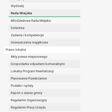
realizacji zadań wynikających z przepisów prawa
Wydziały
szeregu ustaw kompetencyjnych (merytorycznych
Rada Miejska
zawarcia i realizacji umów;
Młodzieżowa Rada Miejska
ochrony żywotnych interesów osoby, której dane d
wykonania zadania realizowanego w interesie p
Sołectwa
w pozostałych przypadkach dane osobowe przetw
Zadania i kompetencje
W związku z przetwarzaniem danych w celu wskazany
Oświadczenia majątkowe
osobowych. Odbiorcami mogą być:
podmioty, które przetwarzają dane osobowe w i
Prawo lokalne
podmioty upoważnione do odbioru danych osob
Akty prawa miejscowego
Pani/Pana dane osobowe będą przetwarzane przez okres
Gospodarka odpadami komunalnymi
przepisy prawa powszechnie obowiązującego.
W przypadku, gdy dane osobowe przetwarzane są na po
Lokalny Program Rewitalizacji
W przypadku, gdy dane osobowe przetwarzane są w celu
Planowanie Przestrzenne
czasie w zakresie wymaganym przez przepisy prawa lu
Podatki i opłaty
rozliczeniu umowy, do czasu wycofania tej zgody.
Raport o stanie gminy
Ponadto w przypadku umów o dofinansowanie dane o
beneficjentem a określoną instytucją, trwałości daneg
Regulamin Organizacyjny
W związku z przetwarzaniem przez administratora da
Regulamin Pracy Urzędu
prawo dostępu do treści danych oraz otrzymywan