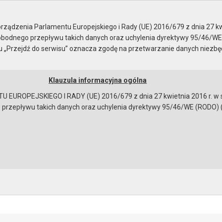
ady Miejskiej
ządzenia Parlamentu Europejskiego i Rady (UE) 2016/679 z dnia 27 kw
bodnego przepływu takich danych oraz uchylenia dyrektywy 95/46/WE
ku „Przejdź do serwisu” oznacza zgodę na przetwarzanie danych niezb
Klauzula informacyjna ogólna
a
Instrukcja korzystania
Dostępność
EUROPEJSKIEGO I RADY (UE) 2016/679 z dnia 27 kwietnia 2016 r. w s
epływu takich danych oraz uchylenia dyrektywy 95/46/WE (RODO) (Dz.U
 obrad
ków:
Protokół z obrad
[259202 bajtów]
bowiązującymi przepisami prawa w celu: