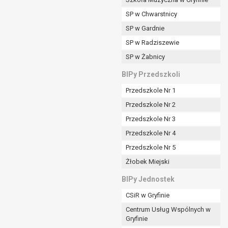
SP w Chwarstnicy
SP w Gardnie
padku gdy:
SP w Radziszewie
SP w Żabnicy
nia danych i nie ma innej podstawy prawnej
BIPy Przedszkoli
Przedszkole Nr 1
Przedszkole Nr 2
Przedszkole Nr 3
wi sprawdzić prawidłowość tych danych,
Przedszkole Nr 4
ądając w zamian ich ograniczenia,
Przedszkole Nr 5
enia, obrony lub dochodzenia roszczeń,
Żłobek Miejski
sadnione podstawy po stronie administratora są
BIPy Jednostek
i:
CSiR w Gryfinie
zgody wyrażonej przez tą osobę,
Centrum Usług Wspólnych w
órego podstawą prawną jest:
Gryfinie