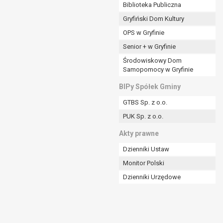
ania władzy publicznej powierzonej
Biblioteka Publiczna
Gryfiński Dom Kultury
stratora lub przez stronę trzecią.
OPS w Gryfinie
rzetwarzać tych danych osobowych, chyba że wykaże
osoby, której dane dotyczą, lub podstaw do
Senior + w Gryfinie
Środowiskowy Dom
Samopomocy w Gryfinie
art. 6 ust. 1 lit a RODO), przysługuje Pani/Panu
BIPy Spółek Gminy
no na podstawie zgody przed jej cofnięciem.
GTBS Sp. z o.o.
nych osobowych przez administratora.
PUK Sp. z o.o.
mogiem ustawowym lub umownym.
Akty prawne
Dzienniki Ustaw
Monitor Polski
Dzienniki Urzędowe