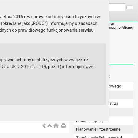
A
Wyszukaj na stronie:
A
A
ietnia 2016 r. w sprawie ochrony osób fizycznych w
 (określane jako „RODO”) informujemy o zasadach
ędnych do prawidłowego funkcjonowania serwisu.
prawie ochrony osób fizycznych w związku z
.UE. z 2016 r., L 119, poz. 1) informujemy, że:
Menu dodatkowe:
Numer konta bankowego
Uchwały Rady
Zarządzenia Burmistrza
Budżet
Podatki i opłaty
Planowanie Przestrzenne
Zamówienia Publiczne od