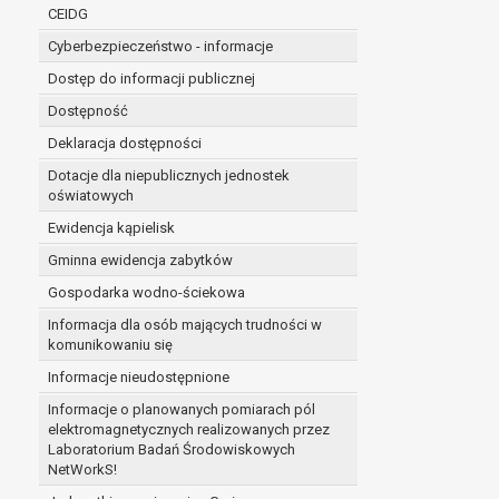
niezbędność przetwarzania do wykonania 
CEIDG
administratorowi bądź
Cyberbezpieczeństwo - informacje
niezbędność przetwarzania do celów wynik
Z przyczyn związanych z Pani/Pana szczególną s
Dostęp do informacji publicznej
on istnienie ważnych prawnie uzasadnionych pod
Dostępność
ustalenia, dochodzenia lub obrony roszczeń.
Deklaracja dostępności
Dotacje dla niepublicznych jednostek
W przypadku gdy przetwarzanie danych osobowych odby
oświatowych
prawo do cofnięcia tej zgody w dowolnym momencie. C
Ewidencja kąpielisk
Przysługuje Pani/Panu prawo wniesienia skargi do o
Gminna ewidencja zabytków
Organem właściwym do wniesienia skargi jest Prezes
W zależności od sfery, w której przetwarzane są da
Gospodarka wodno-ściekowa
Pani/Pana dane nie będą poddawane zautomatyzowane
Informacja dla osób mających trudności w
komunikowaniu się
Informacje nieudostępnione
Informacje o planowanych pomiarach pól
elektromagnetycznych realizowanych przez
Laboratorium Badań Środowiskowych
NetWorkS!