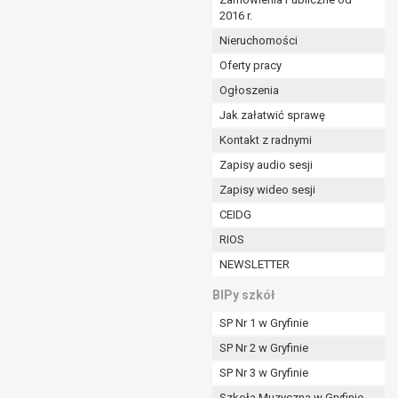
2016 r.
ym (Dz.U. z 2017r., poz. 1875 ze zm.) oraz z
 wobec Gminy;
Nieruchomości
Oferty pracy
Ogłoszenia
ministratorowi;
ie i celu określonym w treści zgody.
Jak załatwić sprawę
m odbiorcom lub kategoriom odbiorców danych
Kontakt z radnymi
Zapisy audio sesji
ia przetwarzania danych osobowych;
Zapisy wideo sesji
e z terminami archiwizacji określonymi przez
CEIDG
RIOS
o czasu wycofania tej zgody.
NEWSLETTER
ezbędny do realizacji zawartej umowy, a po tym
ia zgody na przetwarzanie danych po zakończeniu i
BIPy szkół
SP Nr 1 w Gryfinie
jący z umowy o dofinansowanie zawartej między
SP Nr 2 w Gryfinie
ntrolnych.
SP Nr 3 w Gryfinie
Szkoła Muzyczna w Gryfinie