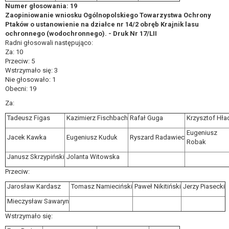
Numer głosowania: 19
Zaopiniowanie wniosku Ogólnopolskiego Towarzystwa Ochrony
Ptaków o ustanowienie na działce nr 14/2 obręb Krajnik lasu
ochronnego (wodochronnego). - Druk Nr 17/LII
Radni głosowali następująco:
Za: 10
Przeciw: 5
Wstrzymało się: 3
Nie głosowało: 1
Obecni: 19
Za:
Tadeusz Figas
Kazimierz Fischbach
Rafał Guga
Krzysztof Hła
Eugeniusz
Jacek Kawka
Eugeniusz Kuduk
Ryszard Radawiec
Robak
Janusz Skrzypiński
Jolanta Witowska
Przeciw:
Jarosław Kardasz
Tomasz Namieciński
Paweł Nikitiński
Jerzy Piasecki
Mieczysław Sawaryn
Wstrzymało się: