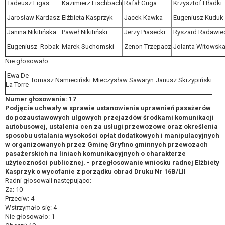
Tadeusz Figas
Kazimierz Fischbach
Rafał Guga
Krzysztof Hładki
Jarosław Kardasz
Elżbieta Kasprzyk
Jacek Kawka
Eugeniusz Kuduk
Janina Nikitińska
Paweł Nikitiński
Jerzy Piasecki
Ryszard Radawie
Eugeniusz Robak
Marek Suchomski
Zenon Trzepacz
Jolanta Witowsk
Nie głosowało:
Ewa De
Tomasz Namieciński
Mieczysław Sawaryn
Janusz Skrzypiński
La Torre
Numer głosowania: 17
Podjęcie uchwały w sprawie ustanowienia uprawnień pasażerów
do pozaustawowych ulgowych przejazdów środkami komunikacji
autobusowej, ustalenia cen za usługi przewozowe oraz określenia
sposobu ustalania wysokości opłat dodatkowych i manipulacyjnych
w organizowanych przez Gminę Gryfino gminnych przewozach
pasażerskich na liniach komunikacyjnych o charakterze
użyteczności publicznej. - przegłosowanie wniosku radnej Elżbiety
Kasprzyk o wycofanie z porządku obrad Druku Nr 16B/LII
Radni głosowali następująco:
Za: 10
Przeciw: 4
Wstrzymało się: 4
Nie głosowało: 1