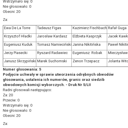
Wstrzymało się: 0
Nie głosowało: 0
Obecni: 20
Za:
Ewa De La Torre
Tadeusz Figas
Kazimierz Fischbach
Rafał Guga
Krzysztof Hładki
Jarosław Kardasz
Elżbieta Kasprzyk
Jacek Kawk
Eugeniusz Kuduk
Tomasz Namieciński
Janina Nikitińska
Paweł Nikiti
Jerzy Piasecki
Ryszard Radawiec
Eugeniusz Robak
Mieczysław
Janusz Skrzypiński
Marek Suchomski
Zenon Trzepacz
Jolanta Wi
Numer głosowania: 5
Podjęcie uchwały w sprawie utworzenia odrębnych obwodów
głosowania, ustalenia ich numerów, granic oraz siedzib
obwodowych komisji wyborczych. - Druk Nr 5/LII
Radni głosowali następująco:
Za: 20
Przeciw: 0
Wstrzymało się: 0
Nie głosowało: 0
Obecni: 20
Za: