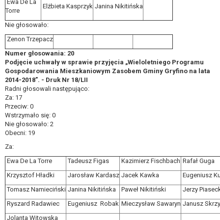
Ewa De La
Elżbieta Kasprzyk
Janina Nikitińska
Torre
Nie głosowało:
Zenon Trzepacz
Numer głosowania: 20
Podjęcie uchwały w sprawie przyjęcia „Wieloletniego Programu
Gospodarowania Mieszkaniowym Zasobem Gminy Gryfino na lata
2014-2018”. - Druk Nr 18/LII
Radni głosowali następująco:
Za: 17
Przeciw: 0
Wstrzymało się: 0
Nie głosowało: 2
Obecni: 19
Za:
Ewa De La Torre
Tadeusz Figas
Kazimierz Fischbach
Rafał Guga
Krzysztof Hładki
Jarosław Kardasz
Jacek Kawka
Eugeniusz K
Tomasz Namieciński
Janina Nikitińska
Paweł Nikitiński
Jerzy Piaseck
Ryszard Radawiec
Eugeniusz Robak
Mieczysław Sawaryn
Janusz Skrzy
Jolanta Witowska