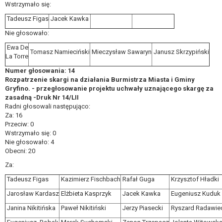
Wstrzymało się:
Tadeusz Figas
Jacek Kawka
Nie głosowało:
Ewa De
Tomasz Namieciński
Mieczysław Sawaryn
Janusz Skrzypiński
La Torre
Numer głosowania: 14
Rozpatrzenie skargi na działania Burmistrza Miasta i Gminy
Gryfino. - przegłosowanie projektu uchwały uznającego skargę za
zasadną -Druk Nr 14/LII
Radni głosowali następująco:
Za: 16
Przeciw: 0
Wstrzymało się: 0
Nie głosowało: 4
Obecni: 20
Za:
Tadeusz Figas
Kazimierz Fischbach
Rafał Guga
Krzysztof Hładki
Jarosław Kardasz
Elżbieta Kasprzyk
Jacek Kawka
Eugeniusz Kuduk
Janina Nikitińska
Paweł Nikitiński
Jerzy Piasecki
Ryszard Radawie