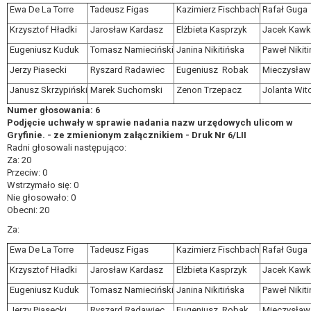
Ewa De La Torre
Tadeusz Figas
Kazimierz Fischbach
Rafał Guga
Krzysztof Hładki
Jarosław Kardasz
Elżbieta Kasprzyk
Jacek Kawk
Eugeniusz Kuduk
Tomasz Namieciński
Janina Nikitińska
Paweł Nikiti
Jerzy Piasecki
Ryszard Radawiec
Eugeniusz Robak
Mieczysław
Janusz Skrzypiński
Marek Suchomski
Zenon Trzepacz
Jolanta Wi
Numer głosowania: 6
Podjęcie uchwały w sprawie nadania nazw urzędowych ulicom w
Gryfinie. - ze zmienionym załącznikiem - Druk Nr 6/LII
Radni głosowali następująco:
Za: 20
Przeciw: 0
Wstrzymało się: 0
Nie głosowało: 0
Obecni: 20
Za:
Ewa De La Torre
Tadeusz Figas
Kazimierz Fischbach
Rafał Guga
Krzysztof Hładki
Jarosław Kardasz
Elżbieta Kasprzyk
Jacek Kawk
Eugeniusz Kuduk
Tomasz Namieciński
Janina Nikitińska
Paweł Nikiti
Jerzy Piasecki
Ryszard Radawiec
Eugeniusz Robak
Mieczysław