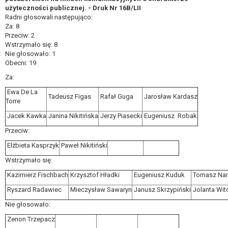
użyteczności publicznej. - Druk Nr 16B/LII
Radni głosowali następująco:
Za: 8
Przeciw: 2
Wstrzymało się: 8
Nie głosowało: 1
Obecni: 19
Za:
Ewa De La
Tadeusz Figas
Rafał Guga
Jarosław Kardasz
Torre
Jacek Kawka
Janina Nikitińska
Jerzy Piasecki
Eugeniusz Robak
Przeciw:
Elżbieta Kasprzyk
Paweł Nikitiński
Wstrzymało się:
Kazimierz Fischbach
Krzysztof Hładki
Eugeniusz Kuduk
Tomasz Nam
Ryszard Radawiec
Mieczysław Sawaryn
Janusz Skrzypiński
Jolanta Wi
Nie głosowało:
Zenon Trzepacz