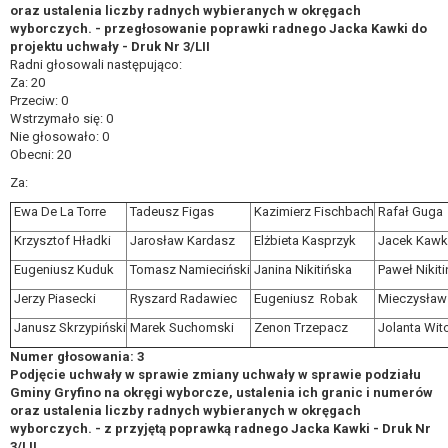
oraz ustalenia liczby radnych wybieranych w okręgach
wyborczych. - przegłosowanie poprawki radnego Jacka Kawki do
projektu uchwały - Druk Nr 3/LII
Radni głosowali następująco:
Za: 20
Przeciw: 0
Wstrzymało się: 0
Nie głosowało: 0
Obecni: 20
Za:
Ewa De La Torre
Tadeusz Figas
Kazimierz Fischbach
Rafał Guga
Krzysztof Hładki
Jarosław Kardasz
Elżbieta Kasprzyk
Jacek Kawk
Eugeniusz Kuduk
Tomasz Namieciński
Janina Nikitińska
Paweł Nikiti
Jerzy Piasecki
Ryszard Radawiec
Eugeniusz Robak
Mieczysław
Janusz Skrzypiński
Marek Suchomski
Zenon Trzepacz
Jolanta Wi
Numer głosowania: 3
Podjęcie uchwały w sprawie zmiany uchwały w sprawie podziału
Gminy Gryfino na okręgi wyborcze, ustalenia ich granic i numerów
oraz ustalenia liczby radnych wybieranych w okręgach
wyborczych. - z przyjętą poprawką radnego Jacka Kawki - Druk Nr
3/LII