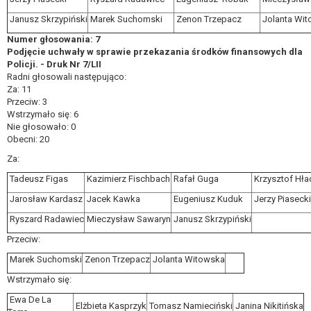
Janusz Skrzypiński
Marek Suchomski
Zenon Trzepacz
Jolanta Wi
Numer głosowania: 7
Podjęcie uchwały w sprawie przekazania środków finansowych dla
Policji. - Druk Nr 7/LII
Radni głosowali następująco:
Za: 11
Przeciw: 3
Wstrzymało się: 6
Nie głosowało: 0
Obecni: 20
Za:
Tadeusz Figas
Kazimierz Fischbach
Rafał Guga
Krzysztof Hła
Jarosław Kardasz
Jacek Kawka
Eugeniusz Kuduk
Jerzy Piasecki
Ryszard Radawiec
Mieczysław Sawaryn
Janusz Skrzypiński
Przeciw:
Marek Suchomski
Zenon Trzepacz
Jolanta Witowska
Wstrzymało się:
Ewa De La
Elżbieta Kasprzyk
Tomasz Namieciński
Janina Nikitińska