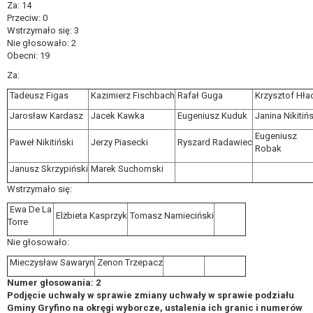
Za: 14
przetwarzania, którego dokonano na podstawie zgody
Przeciw: 0
przed jej cofnięciem.
Wstrzymało się: 3
Przysługuje Pani/Panu prawo wniesienia skargi do organu
Nie głosowało: 2
Obecni: 19
nadzorczego na niezgodne z prawem przetwarzanie
Pani/Pana danych osobowych przez administratora.
Za:
Organem właściwym do wniesienia skargi jest Prezes
Tadeusz Figas
Kazimierz Fischbach
Rafał Guga
Krzysztof Hła
Urzędu Ochrony Danych Osobowych.
Jarosław Kardasz
Jacek Kawka
Eugeniusz Kuduk
Janina Nikitiń
W zależności od sfery, w której przetwarzane są dane
osobowe, podanie danych osobowych jest dobrowolne
Eugeniusz
Paweł Nikitiński
Jerzy Piasecki
Ryszard Radawiec
Robak
albo jest wymogiem ustawowym lub umownym.
Pani/Pana dane nie będą poddawane
Janusz Skrzypiński
Marek Suchomski
zautomatyzowanemu podejmowaniu decyzji, w tym
Wstrzymało się:
również profilowaniu.
Ewa De La
Elżbieta Kasprzyk
Tomasz Namieciński
Torre
Nie głosowało:
Mieczysław Sawaryn
Zenon Trzepacz
Numer głosowania: 2
Podjęcie uchwały w sprawie zmiany uchwały w sprawie podziału
Gminy Gryfino na okręgi wyborcze, ustalenia ich granic i numerów