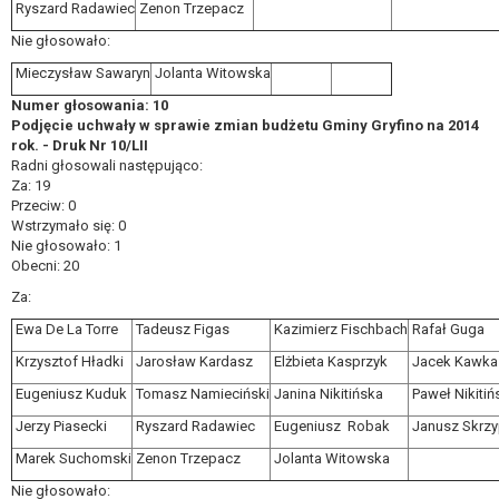
Ryszard Radawiec
Zenon Trzepacz
Nie głosowało:
Mieczysław Sawaryn
Jolanta Witowska
Numer głosowania: 10
Podjęcie uchwały w sprawie zmian budżetu Gminy Gryfino na 2014
rok. - Druk Nr 10/LII
Radni głosowali następująco:
Za: 19
Przeciw: 0
Wstrzymało się: 0
Nie głosowało: 1
Obecni: 20
Za:
Ewa De La Torre
Tadeusz Figas
Kazimierz Fischbach
Rafał Guga
Krzysztof Hładki
Jarosław Kardasz
Elżbieta Kasprzyk
Jacek Kawka
Eugeniusz Kuduk
Tomasz Namieciński
Janina Nikitińska
Paweł Nikitiń
Jerzy Piasecki
Ryszard Radawiec
Eugeniusz Robak
Janusz Skrzy
Marek Suchomski
Zenon Trzepacz
Jolanta Witowska
Nie głosowało: