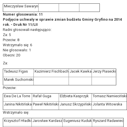
Mieczysław Sawaryn
Numer głosowania: 11
Podjęcie uchwały w sprawie zmian budżetu Gminy Gryfino na 2014
rok. - Druk Nr 11/LII
Radni głosowali następująco:
Za: 5
Przeciw: 8
Wstrzymało się: 6
Nie głosowało: 1
Obecni: 20
Za:
Tadeusz Figas
Kazimierz Fischbach
Jacek Kawka
Jerzy Piasecki
Marek Suchomski
Przeciw:
Ewa De La Torre
Rafał Guga
Elżbieta Kasprzyk
Tomasz Namieciński
Janina Nikitińska
Paweł Nikitiński
Janusz Skrzypiński
Jolanta Witowska
Wstrzymało się:
Krzysztof Hładki
Jarosław Kardasz
Eugeniusz Kuduk
Ryszard Radawiec