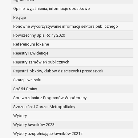
dane osobowe przetwarzane są niezgodnie z
Opinie, wyjaśnienia, informacje dodatkowe
prawem,
dane osobowe muszą być usunięte w celu
Petycje
wywiązania się z obowiązku wynikającego z
Ponowne wykorzystywanie informacji sektora publicznego
przepisów prawa;
Powszechny Spis Rolny 2020
prawo do żądania ograniczenia przetwarzania
danych osobowych na podstawie art. 18 RODO, w
Referendum lokalne
przypadku gdy:
Rejestry i Ewidencje
osoba, której dane dotyczą kwestionuje
Rejestry zamówień publicznych
prawidłowość danych osobowych – na okres
pozwalający administratorowi sprawdzić
Rejestr żłobków, klubów dziecięcych i przedszkoli
prawidłowość tych danych,
Skargi i wnioski
przetwarzanie danych jest niezgodne z
Spółki Gminy
prawem, a osoba, której dane dotyczą,
sprzeciwia się usunięciu danych, żądając w
Sprawozdania z Programów Współpracy
zamian ich ograniczenia,
Szczeciński Obszar Metropolitalny
administrator nie potrzebuje już danych dla
Wybory
swoich celów, ale osoba, której dane dotyczą,
Wybory ławników 2023
potrzebuje ich do ustalenia, obrony lub
dochodzenia roszczeń,
Wybory uzupełniające ławników 2021 r.