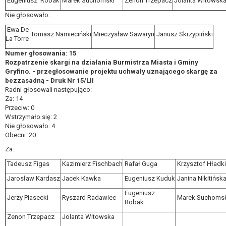
Eugeniusz Robak
Marek Suchomski
Zenon Trzepacz
Jolanta Witowsk
Nie głosowało:
Ewa De
Tomasz Namieciński
Mieczysław Sawaryn
Janusz Skrzypiński
La Torre
Numer głosowania: 15
Rozpatrzenie skargi na działania Burmistrza Miasta i Gminy
Gryfino. - przegłosowanie projektu uchwały uznającego skargę za
bezzasadną - Druk Nr 15/LII
Radni głosowali następująco:
Za: 14
Przeciw: 0
Wstrzymało się: 2
Nie głosowało: 4
Obecni: 20
Za:
Tadeusz Figas
Kazimierz Fischbach
Rafał Guga
Krzysztof Hładki
Jarosław Kardasz
Jacek Kawka
Eugeniusz Kuduk
Janina Nikitińsk
Eugeniusz
Jerzy Piasecki
Ryszard Radawiec
Marek Suchomsk
Robak
Zenon Trzepacz
Jolanta Witowska