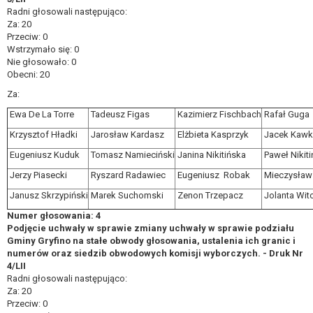
Radni głosowali następująco:
Za: 20
Przeciw: 0
Wstrzymało się: 0
Nie głosowało: 0
Obecni: 20
Za:
Ewa De La Torre
Tadeusz Figas
Kazimierz Fischbach
Rafał Guga
Krzysztof Hładki
Jarosław Kardasz
Elżbieta Kasprzyk
Jacek Kawk
Eugeniusz Kuduk
Tomasz Namieciński
Janina Nikitińska
Paweł Nikiti
Jerzy Piasecki
Ryszard Radawiec
Eugeniusz Robak
Mieczysław
Janusz Skrzypiński
Marek Suchomski
Zenon Trzepacz
Jolanta Wi
Numer głosowania: 4
Podjęcie uchwały w sprawie zmiany uchwały w sprawie podziału
Gminy Gryfino na stałe obwody głosowania, ustalenia ich granic i
numerów oraz siedzib obwodowych komisji wyborczych. - Druk Nr
4/LII
Radni głosowali następująco:
Za: 20
Przeciw: 0