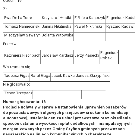
Obecni: 19
Za:
Ewa De La Torre
Krzysztof Hładki
Elżbieta Kasprzyk
Eugeniusz Kudu
Tomasz Namieciński
Janina Nikitińska
Paweł Nikitiński
Ryszard Radawi
Mieczysław Sawaryn
Jolanta Witowska
Przeciw:
Eugeniusz
Kazimierz Fischbach
Jarosław Kardasz
Jerzy Piasecki
Robak
Wstrzymało się:
Tadeusz Figas
Rafał Guga
Jacek Kawka
Janusz Skrzypiński
Nie głosowało:
Zenon Trzepacz
Numer głosowania: 18
Podjęcie uchwały w sprawie ustanowienia uprawnień pasażerów
do pozaustawowych ulgowych przejazdów środkami komunikacji
autobusowej, ustalenia cen za usługi przewozowe oraz określenia
sposobu ustalania wysokości opłat dodatkowych i manipulacyjnych
w organizowanych przez Gminę Gryfino gminnych przewozach
pasażerskich na liniach komunikacyjnych o charakterze