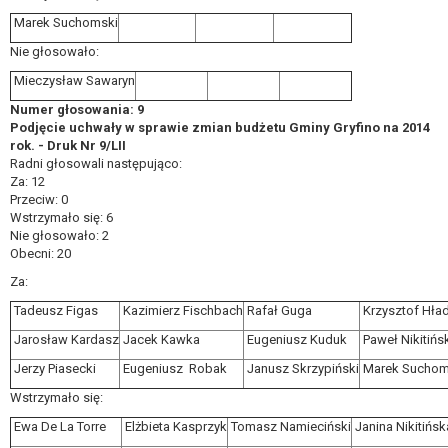
Marek Suchomski
Nie głosowało:
Mieczysław Sawaryn
Numer głosowania: 9
Podjęcie uchwały w sprawie zmian budżetu Gminy Gryfino na 2014
rok. - Druk Nr 9/LII
Radni głosowali następująco:
Za: 12
Przeciw: 0
Wstrzymało się: 6
Nie głosowało: 2
Obecni: 20
Za:
Tadeusz Figas
Kazimierz Fischbach
Rafał Guga
Krzysztof Hład
Jarosław Kardasz
Jacek Kawka
Eugeniusz Kuduk
Paweł Nikitińs
Jerzy Piasecki
Eugeniusz Robak
Janusz Skrzypiński
Marek Suchom
Wstrzymało się:
Ewa De La Torre
Elżbieta Kasprzyk
Tomasz Namieciński
Janina Nikitińsk