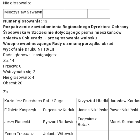
Nie głosowało:
Mieczysław Sawaryn
Numer głosowania: 13
Rozpatrzenie zawiadomienia Regionalnego Dyrektora Ochrony
Środowiska w Szczecinie dotyczącego pisma mieszkańców
sołectwa Sobieradz. - przegłosowanie wniosku
Wiceprzewodniczącego Rady o zmianę porządku obrad i
wycofanie Druku Nr 13/LII
Radni głosowali następująco:
Za: 14
Przeciw: 0
Wstrzymało się: 2
Nie głosowało: 4
Obecni: 20
Za:
Kazimierz Fischbach
Rafał Guga
Krzysztof Hładki
Jarosław Karda
Elżbieta Kasprzyk
Eugeniusz Kuduk
Janina Nikitińska
Paweł Nikitiński
Eugeniusz
Jerzy Piasecki
Ryszard Radawiec
Marek Suchomsk
Robak
Zenon Trzepacz
Jolanta Witowska