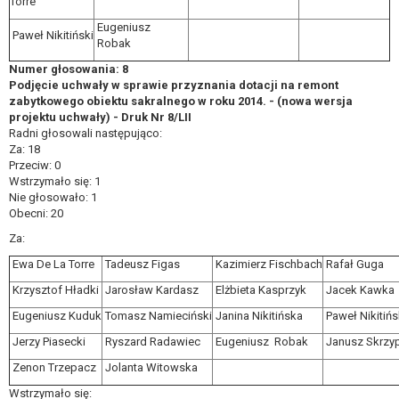
Torre
Eugeniusz
Paweł Nikitiński
Robak
Numer głosowania: 8
Podjęcie uchwały w sprawie przyznania dotacji na remont
zabytkowego obiektu sakralnego w roku 2014. - (nowa wersja
projektu uchwały) - Druk Nr 8/LII
Radni głosowali następująco:
Za: 18
Przeciw: 0
Wstrzymało się: 1
Nie głosowało: 1
Obecni: 20
Za:
Ewa De La Torre
Tadeusz Figas
Kazimierz Fischbach
Rafał Guga
Krzysztof Hładki
Jarosław Kardasz
Elżbieta Kasprzyk
Jacek Kawka
Eugeniusz Kuduk
Tomasz Namieciński
Janina Nikitińska
Paweł Nikitińs
Jerzy Piasecki
Ryszard Radawiec
Eugeniusz Robak
Janusz Skrzyp
Zenon Trzepacz
Jolanta Witowska
Wstrzymało się: