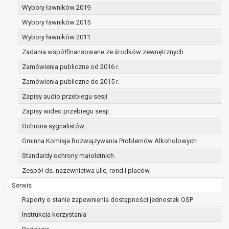
osoba, której dane dotyczą, wniosła sprzeciw
Wybory ławników 2019
wobec przetwarzania danych - do czasu
Wybory ławników 2015
ustalenia czy prawnie uzasadnione podstawy
po stronie administratora są nadrzędne
Wybory ławników 2011
wobec podstawy sprzeciwu;
Zadania współfinansowane ze środków zewnętrznych
prawo do przenoszenia danych na podstawie art.
Zamówienia publiczne od 2016 r.
20 RODO, w przypadku gdy łącznie spełnione są
następujące przesłanki:
Zamówienia publiczne do 2015 r.
przetwarzanie danych odbywa się na
Zapisy audio przebiegu sesji
podstawie umowy zawartej z osobą, której
Zapisy wideo przebiegu sesji
dane dotyczą lub na podstawie zgody
wyrażonej przez tą osobę,
Ochrona sygnalistów
przetwarzanie odbywa się w sposób
Gminna Komisja Rozwiązywania Problemów Alkoholowych
zautomatyzowany;
Standardy ochrony małoletnich
prawo sprzeciwu wobec przetwarzania danych na
podstawie art. 21 RODO, wobec przetwarzania
Zespół ds. nazewnictwa ulic, rond i placów.
danych osobowych, którego podstawą prawną jest:
Serwis
niezbędność przetwarzania do wykonania
Raporty o stanie zapewnienia dostępności jednostek OSP
zadania realizowanego w interesie
publicznym lub w ramach sprawowania
Instrukcja korzystania
władzy publicznej powierzonej