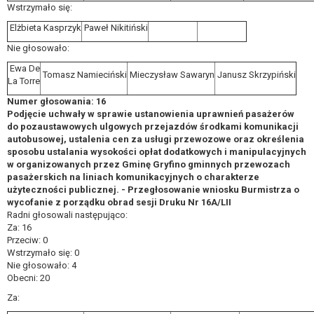
Wstrzymało się:
Elżbieta Kasprzyk
Paweł Nikitiński
Nie głosowało:
Ewa De
Tomasz Namieciński
Mieczysław Sawaryn
Janusz Skrzypiński
La Torre
Numer głosowania: 16
Podjęcie uchwały w sprawie ustanowienia uprawnień pasażerów
do pozaustawowych ulgowych przejazdów środkami komunikacji
autobusowej, ustalenia cen za usługi przewozowe oraz określenia
sposobu ustalania wysokości opłat dodatkowych i manipulacyjnych
w organizowanych przez Gminę Gryfino gminnych przewozach
pasażerskich na liniach komunikacyjnych o charakterze
użyteczności publicznej. - Przegłosowanie wniosku Burmistrza o
wycofanie z porządku obrad sesji Druku Nr 16A/LII
Radni głosowali następująco:
Za: 16
Przeciw: 0
Wstrzymało się: 0
Nie głosowało: 4
Obecni: 20
Za: