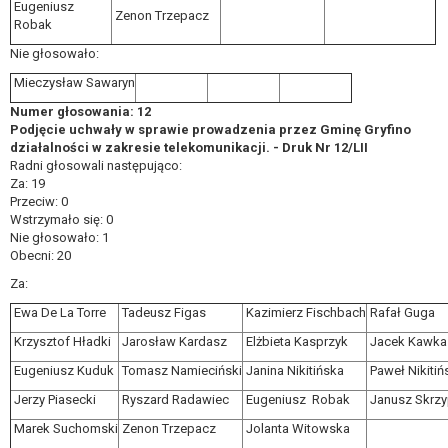
Eugeniusz
Zenon Trzepacz
Robak
Nie głosowało:
Mieczysław Sawaryn
Numer głosowania: 12
Podjęcie uchwały w sprawie prowadzenia przez Gminę Gryfino
działalności w zakresie telekomunikacji. - Druk Nr 12/LII
Radni głosowali następująco:
Za: 19
Przeciw: 0
Wstrzymało się: 0
Nie głosowało: 1
Obecni: 20
Za:
Ewa De La Torre
Tadeusz Figas
Kazimierz Fischbach
Rafał Guga
Krzysztof Hładki
Jarosław Kardasz
Elżbieta Kasprzyk
Jacek Kawka
Eugeniusz Kuduk
Tomasz Namieciński
Janina Nikitińska
Paweł Nikitiń
Jerzy Piasecki
Ryszard Radawiec
Eugeniusz Robak
Janusz Skrzy
Marek Suchomski
Zenon Trzepacz
Jolanta Witowska