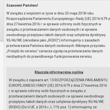
Szanowni Państwo!
Home
Organy
Rada Miejska
VI kadencja Rady Miejskiej
Sesje Rady Miejskiej
LII sesja Rady - 25.09.2014
W związku z wejściem w życie w dniu 25 maja 2018 roku
Wyniki głosowania
Rozporządzenia Parlamentu Europejskiego i Rady (UE) 2016/679 z
Wyszukaj na stronie:
A
dnia 27 kwietnia 2016 r. w sprawie ochrony osób fizycznych w
A
A
związku z przetwarzaniem danych osobowych i w sprawie
swobodnego przepływu takich danych oraz uchylenia dyrektywy
95/46/WE (określane jako „RODO”) informujemy o zasadach
przetwarzania Państwa danych osobowych. Kliknięcie przycisku
Biuletyn Informacji Publicznej
„Przejdź do serwisu” oznacza zgodę na przetwarzanie danych
Urząd Miasta i Gminy w Gryfinie
niezbędnych do prawidłowego funkcjonowania serwisu.
Klauzula informacyjna ogólna
W związku z zapisami art. 13 ROZPORZĄDZENIA PARLAMENTU
EUROPEJSKIEGO I RADY (UE) 2016/679 z dnia 27 kwietnia 2016
Strona główna
Mapa serwisu
Aktualności
r. w sprawie ochrony osób fizycznych w związku z
Redakcja
Instrukcja korzystania
Dostępność
przetwarzaniem danych osobowych i w sprawie swobodnego
przepływu takich danych oraz uchylenia dyrektywy 95/46/WE
(RODO) (Dz.U.UE. z 2016 r., L 119, poz. 1) informujemy, że:
Strona główna