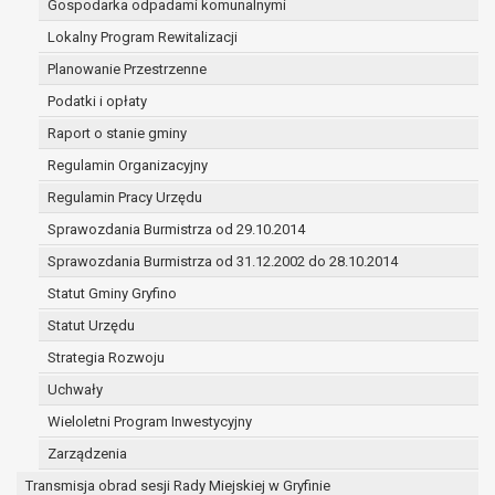
Gospodarka odpadami komunalnymi
dotyczą, lub innej osoby fizycznej;
wykonania zadania realizowanego w interesie
Lokalny Program Rewitalizacji
publicznym lub w ramach sprawowania władzy
Planowanie Przestrzenne
publicznej powierzonej administratorowi;
Podatki i opłaty
w pozostałych przypadkach dane osobowe
Raport o stanie gminy
przetwarzane są wyłącznie na podstawie
wcześniej udzielonej zgody w zakresie i celu
Regulamin Organizacyjny
określonym w treści zgody.
Regulamin Pracy Urzędu
W związku z przetwarzaniem danych w celu wskazanym
Sprawozdania Burmistrza od 29.10.2014
w pkt. 3, dane osobowe mogą być udostępniane innym
upoważnionym odbiorcom lub kategoriom odbiorców
Sprawozdania Burmistrza od 31.12.2002 do 28.10.2014
danych osobowych. Odbiorcami mogą być:
Statut Gminy Gryfino
podmioty, które przetwarzają dane osobowe w
Statut Urzędu
imieniu administratora na podstawie zawartej z nim
umowy powierzenia przetwarzania danych
Strategia Rozwoju
osobowych;
Uchwały
podmioty upoważnione do odbioru danych
Wieloletni Program Inwestycyjny
osobowych na podstawie odpowiednich przepisów
prawa.
Zarządzenia
Pani/Pana dane osobowe będą przetwarzane przez okres
Transmisja obrad sesji Rady Miejskiej w Gryfinie