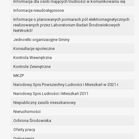
Informacja dla osób mających trudności w komunikowaniu się
danych osobowych przysługuje Pani/Panu:
Informacje nieudostępnione
prawo dostępu do treści danych oraz otrzymywania
ich kopii na podstawie art. 15 RODO;
Informacje o planowanych pomiarach pól elektromagnetycznych
realizowanych przez Laboratorium Badań Środowiskowych
prawo do żądania sprostowania danych na
NetWorkS!
podstawie art. 16 RODO,
w przypadku gdy:
Jednostki organizacyjne Gminy
dane są nieprawidłowe lub niekompletne;
Konsultacje społeczne
prawo do żądania usunięcia danych osobowych
Kontrola Wewnętrzna
(tzw. prawo do bycia zapomnianym) na podstawie
Kontrole Zewnętrzne
art. 17 RODO, w przypadku gdy:
dane nie są już niezbędne do celów, dla
MKZP
których były zebrane lub w inny sposób
Narodowy Spis Powszechny Ludności i Mieszkań w 2021 r.
przetwarzane,
Narodowy Spis Ludności i Mieszkań 2011
osoba, której dane dotyczą, wniosła sprzeciw
wobec przetwarzania danych osobowych,
Niepubliczny zasób mieszkaniowy
osoba, której dane dotyczą wycofała zgodę
Nieruchomości
na przetwarzanie danych osobowych, która
Ochrona Środowiska
jest podstawą przetwarzania danych i nie ma
innej podstawy prawnej przetwarzania
Oferty pracy
danych,
Ogłoszenia