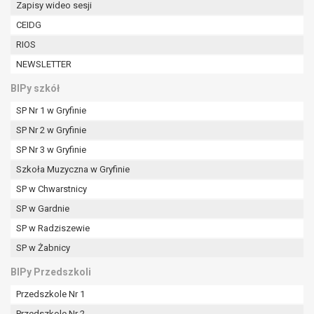
Zapisy wideo sesji
W przypadku gdy przetwarzanie danych
osobowych odbywa się na podstawie zgody osoby
CEIDG
na przetwarzanie danych osobowych (art. 6 ust. 1
RIOS
lit a RODO), przysługuje Pani/Panu prawo do
NEWSLETTER
cofnięcia tej zgody w dowolnym momencie.
Cofnięcie to nie ma wpływu na zgodność
BIPy szkół
przetwarzania, którego dokonano na podstawie
SP Nr 1 w Gryfinie
zgody przed jej cofnięciem.
Przysługuje Pani/Panu prawo wniesienia skargi do
SP Nr 2 w Gryfinie
organu nadzorczego na niezgodne z prawem
SP Nr 3 w Gryfinie
przetwarzanie Pani/Pana danych osobowych
Szkoła Muzyczna w Gryfinie
przez administratora.
SP w Chwarstnicy
Organem właściwym do wniesienia skargi jest
Prezes Urzędu Ochrony Danych Osobowych.
SP w Gardnie
W zależności od sfery, w której przetwarzane są
SP w Radziszewie
dane osobowe, podanie danych osobowych jest
SP w Żabnicy
dobrowolne albo jest wymogiem ustawowym lub
umownym.
BIPy Przedszkoli
Pani/Pana dane nie będą poddawane
Przedszkole Nr 1
zautomatyzowanemu podejmowaniu decyzji, w
Przedszkole Nr 2