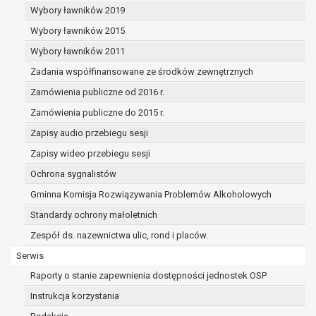
dane osobowe muszą być usunięte w
Wybory ławników 2019
celu wywiązania się z obowiązku
Wybory ławników 2015
wynikającego z przepisów prawa;
prawo do żądania ograniczenia
Wybory ławników 2011
przetwarzania danych osobowych na
Zadania współfinansowane ze środków zewnętrznych
podstawie art. 18 RODO, w przypadku gdy:
Zamówienia publiczne od 2016 r.
osoba, której dane dotyczą
kwestionuje prawidłowość danych
Zamówienia publiczne do 2015 r.
osobowych – na okres pozwalający
Zapisy audio przebiegu sesji
administratorowi sprawdzić
Zapisy wideo przebiegu sesji
prawidłowość tych danych,
przetwarzanie danych jest niezgodne
Ochrona sygnalistów
z prawem, a osoba, której dane
Gminna Komisja Rozwiązywania Problemów Alkoholowych
dotyczą, sprzeciwia się usunięciu
Standardy ochrony małoletnich
danych, żądając w zamian ich
ograniczenia,
Zespół ds. nazewnictwa ulic, rond i placów.
administrator nie potrzebuje już
Serwis
danych dla swoich celów, ale osoba,
Raporty o stanie zapewnienia dostępności jednostek OSP
której dane dotyczą, potrzebuje ich do
ustalenia, obrony lub dochodzenia
Instrukcja korzystania
roszczeń,