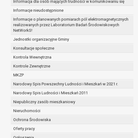
Informacja dla osób mających trudności w komunikowaniu się
zabezpieczenia ewentualnych roszczeń, a w
Informacje nieudostępnione
przypadku wyrażenia zgody na przetwarzanie
danych po zakończeniu i rozliczeniu umowy, do
Informacje o planowanych pomiarach pól elektromagnetycznych
realizowanych przez Laboratorium Badań Środowiskowych
czasu wycofania tej zgody.
NetWorkS!
Ponadto w przypadku umów o dofinansowanie
dane osobowe od momentu pozyskania
Jednostki organizacyjne Gminy
przechowywane są przez okres wynikający z
Konsultacje społeczne
umowy o dofinansowanie zawartej między
Kontrola Wewnętrzna
beneficjentem a określoną instytucją, trwałości
Kontrole Zewnętrzne
danego projektu i konieczności zachowania
dokumentacji projektu do celów kontrolnych.
MKZP
W związku z przetwarzaniem przez
Narodowy Spis Powszechny Ludności i Mieszkań w 2021 r.
administratora danych osobowych przysługuje
Narodowy Spis Ludności i Mieszkań 2011
Pani/Panu:
prawo dostępu do treści danych oraz
Niepubliczny zasób mieszkaniowy
otrzymywania ich kopii na podstawie art. 15
Nieruchomości
RODO;
Ochrona Środowiska
prawo do żądania sprostowania danych na
podstawie art. 16 RODO,
Oferty pracy
w przypadku gdy:
Ogłoszenia