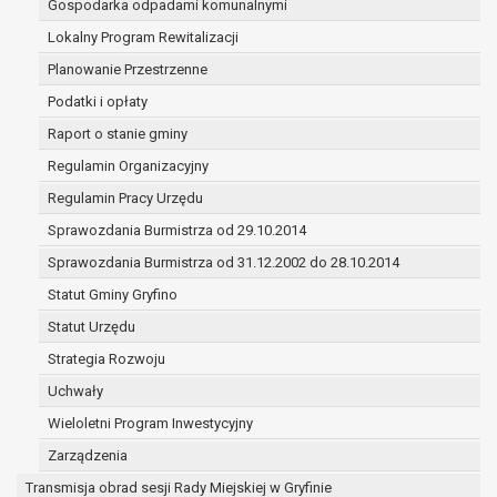
Gospodarka odpadami komunalnymi
(merytorycznych), a także obowiązków i
zadań zleconych przez instytucje
Lokalny Program Rewitalizacji
nadrzędne wobec Gminy;
Planowanie Przestrzenne
zawarcia i realizacji umów;
Podatki i opłaty
ochrony żywotnych interesów osoby, której
Raport o stanie gminy
dane dotyczą, lub innej osoby fizycznej;
wykonania zadania realizowanego w
Regulamin Organizacyjny
interesie publicznym lub w ramach
Regulamin Pracy Urzędu
sprawowania władzy publicznej
Sprawozdania Burmistrza od 29.10.2014
powierzonej administratorowi;
w pozostałych przypadkach dane osobowe
Sprawozdania Burmistrza od 31.12.2002 do 28.10.2014
przetwarzane są wyłącznie na podstawie
Statut Gminy Gryfino
wcześniej udzielonej zgody w zakresie i celu
Statut Urzędu
określonym w treści zgody.
W związku z przetwarzaniem danych w celu
Strategia Rozwoju
wskazanym w pkt. 3, dane osobowe mogą być
Uchwały
udostępniane innym upoważnionym odbiorcom lub
Wieloletni Program Inwestycyjny
kategoriom odbiorców danych osobowych.
Odbiorcami mogą być:
Zarządzenia
podmioty, które przetwarzają dane
Transmisja obrad sesji Rady Miejskiej w Gryfinie