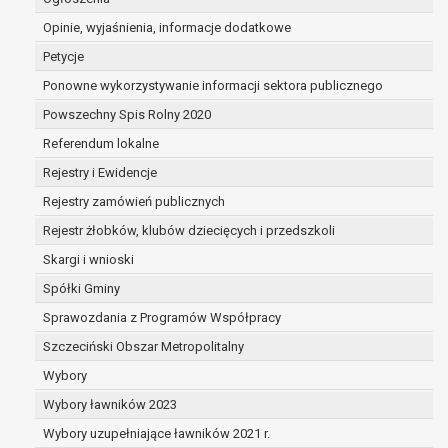
dane są nieprawidłowe lub
Opinie, wyjaśnienia, informacje dodatkowe
niekompletne;
prawo do żądania usunięcia danych
Petycje
osobowych (tzw. prawo do bycia
Ponowne wykorzystywanie informacji sektora publicznego
zapomnianym) na podstawie art. 17 RODO,
Powszechny Spis Rolny 2020
w przypadku gdy:
dane nie są już niezbędne do celów,
Referendum lokalne
dla których były zebrane lub w inny
Rejestry i Ewidencje
sposób przetwarzane,
Rejestry zamówień publicznych
osoba, której dane dotyczą, wniosła
sprzeciw wobec przetwarzania
Rejestr żłobków, klubów dziecięcych i przedszkoli
danych osobowych,
Skargi i wnioski
osoba, której dane dotyczą wycofała
Spółki Gminy
zgodę na przetwarzanie danych
osobowych, która jest podstawą
Sprawozdania z Programów Współpracy
przetwarzania danych i nie ma innej
Szczeciński Obszar Metropolitalny
podstawy prawnej przetwarzania
Wybory
danych,
Wybory ławników 2023
dane osobowe przetwarzane są
niezgodnie z prawem,
Wybory uzupełniające ławników 2021 r.