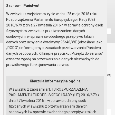
Szanowni Państwo!
Home
Organy
Rada Miejska
VI kadencja Rady Miejskiej
Sesje Rady Miejskiej
XLII sesja Rady - 27.03.2014
W związku z wejściem w życie w dniu 25 maja 2018 roku
Protokół z obrad
Rozporządzenia Parlamentu Europejskiego i Rady (UE)
Wyszukaj na stronie:
A
2016/679 z dnia 27 kwietnia 2016 r. w sprawie ochrony osób
A
A
fizycznych w związku z przetwarzaniem danych
osobowych i w sprawie swobodnego przepływu takich
danych oraz uchylenia dyrektywy 95/46/WE (określane jako
„RODO”) informujemy o zasadach przetwarzania Państwa
Biuletyn Informacji Publicznej
danych osobowych. Kliknięcie przycisku „Przejdź do serwisu”
Urząd Miasta i Gminy w Gryfinie
oznacza zgodę na przetwarzanie danych niezbędnych do
prawidłowego funkcjonowania serwisu.
Klauzula informacyjna ogólna
W związku z zapisami art. 13 ROZPORZĄDZENIA
Strona główna
Mapa serwisu
Aktualności
PARLAMENTU EUROPEJSKIEGO I RADY (UE) 2016/679 z
Redakcja
Instrukcja korzystania
Dostępność
dnia 27 kwietnia 2016 r. w sprawie ochrony osób
fizycznych w związku z przetwarzaniem danych
osobowych i w sprawie swobodnego przepływu takich
Strona główna