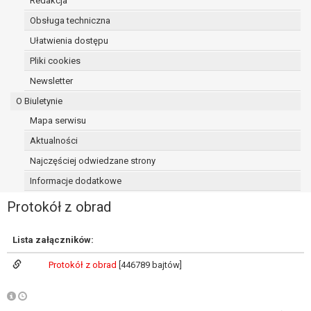
Redakcja
osoba, której dane dotyczą, wniosła
Obsługa techniczna
sprzeciw wobec przetwarzania
Ułatwienia dostępu
danych - do czasu ustalenia czy
prawnie uzasadnione podstawy po
Pliki cookies
stronie administratora są nadrzędne
Newsletter
wobec podstawy sprzeciwu;
O Biuletynie
prawo do przenoszenia danych na
podstawie art. 20 RODO, w przypadku gdy
Mapa serwisu
łącznie spełnione są następujące przesłanki:
Aktualności
przetwarzanie danych odbywa się na
Najczęściej odwiedzane strony
podstawie umowy zawartej z osobą,
której dane dotyczą lub na podstawie
Informacje dodatkowe
zgody wyrażonej przez tą osobę,
Protokół z obrad
przetwarzanie odbywa się w sposób
zautomatyzowany;
prawo sprzeciwu wobec przetwarzania
Lista załączników:
danych na podstawie art. 21 RODO, wobec
Protokół z obrad
[446789 bajtów]
przetwarzania danych osobowych, którego
podstawą prawną jest:
niezbędność przetwarzania do