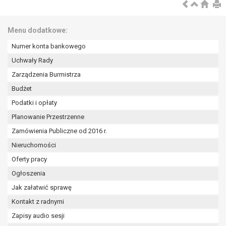
wykonania zadania realizowanego w
interesie publicznym lub w ramach
sprawowania władzy publicznej
Menu dodatkowe:
powierzonej administratorowi bądź
Numer konta bankowego
niezbędność przetwarzania do celów
wynikających z prawnie
Uchwały Rady
uzasadnionych interesów
Zarządzenia Burmistrza
realizowanych przez administratora
Budżet
lub przez stronę trzecią.
Podatki i opłaty
Z przyczyn związanych z Pani/Pana
szczególną sytuacją. W razie wniesienia
Planowanie Przestrzenne
sprzeciwu, administrator nie może już
Zamówienia Publiczne od 2016 r.
przetwarzać tych danych osobowych, chyba
Nieruchomości
że wykaże on istnienie ważnych prawnie
uzasadnionych podstaw do przetwarzania,
Oferty pracy
nadrzędnych wobec interesów, praw i
Ogłoszenia
wolności osoby, której dane dotyczą, lub
Jak załatwić sprawę
podstaw do ustalenia, dochodzenia lub
Kontakt z radnymi
obrony roszczeń.
Zapisy audio sesji