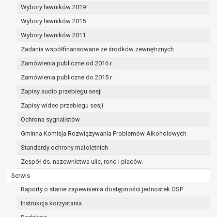
dane osobowe muszą być usunięte w
Wybory ławników 2019
celu wywiązania się z obowiązku
Wybory ławników 2015
wynikającego z przepisów prawa;
prawo do żądania ograniczenia
Wybory ławników 2011
przetwarzania danych osobowych na
Zadania współfinansowane ze środków zewnętrznych
podstawie art. 18 RODO, w przypadku gdy:
Zamówienia publiczne od 2016 r.
osoba, której dane dotyczą
kwestionuje prawidłowość danych
Zamówienia publiczne do 2015 r.
osobowych – na okres pozwalający
Zapisy audio przebiegu sesji
administratorowi sprawdzić
Zapisy wideo przebiegu sesji
prawidłowość tych danych,
przetwarzanie danych jest niezgodne
Ochrona sygnalistów
z prawem, a osoba, której dane
Gminna Komisja Rozwiązywania Problemów Alkoholowych
dotyczą, sprzeciwia się usunięciu
Standardy ochrony małoletnich
danych, żądając w zamian ich
ograniczenia,
Zespół ds. nazewnictwa ulic, rond i placów.
administrator nie potrzebuje już
Serwis
danych dla swoich celów, ale osoba,
Raporty o stanie zapewnienia dostępności jednostek OSP
której dane dotyczą, potrzebuje ich do
ustalenia, obrony lub dochodzenia
Instrukcja korzystania
roszczeń,