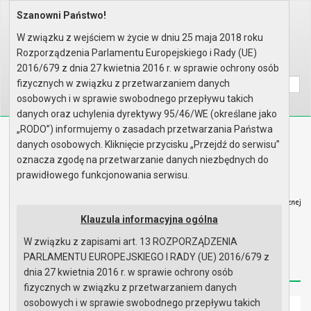
Szanowni Państwo!
Home
Organy
Rada Miejska
VI kadencja Rady Miejskiej
Sesje Rady Miejskiej
XL sesja Rady - 19.12.2013
W związku z wejściem w życie w dniu 25 maja 2018 roku
Materiały na sesję
Rozporządzenia Parlamentu Europejskiego i Rady (UE)
Wyszukaj na stronie:
A
2016/679 z dnia 27 kwietnia 2016 r. w sprawie ochrony osób
A
A
fizycznych w związku z przetwarzaniem danych
osobowych i w sprawie swobodnego przepływu takich
danych oraz uchylenia dyrektywy 95/46/WE (określane jako
„RODO”) informujemy o zasadach przetwarzania Państwa
Biuletyn Informacji Publicznej
danych osobowych. Kliknięcie przycisku „Przejdź do serwisu”
Urząd Miasta i Gminy w Gryfinie
oznacza zgodę na przetwarzanie danych niezbędnych do
prawidłowego funkcjonowania serwisu.
Klauzula informacyjna ogólna
W związku z zapisami art. 13 ROZPORZĄDZENIA
Strona główna
Mapa serwisu
Aktualności
PARLAMENTU EUROPEJSKIEGO I RADY (UE) 2016/679 z
Redakcja
Instrukcja korzystania
Dostępność
dnia 27 kwietnia 2016 r. w sprawie ochrony osób
fizycznych w związku z przetwarzaniem danych
osobowych i w sprawie swobodnego przepływu takich
Strona główna