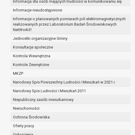
Informacja dla osób mających trudności w komunikowaniu się
zabezpieczenia ewentualnych roszczeń, a w
Informacje nieudostępnione
przypadku wyrażenia zgody na przetwarzanie
danych po zakończeniu i rozliczeniu umowy, do
Informacje o planowanych pomiarach pól elektromagnetycznych
realizowanych przez Laboratorium Badań Środowiskowych
czasu wycofania tej zgody.
NetWorkS!
Ponadto w przypadku umów o dofinansowanie
dane osobowe od momentu pozyskania
Jednostki organizacyjne Gminy
przechowywane są przez okres wynikający z
Konsultacje społeczne
umowy o dofinansowanie zawartej między
Kontrola Wewnętrzna
beneficjentem a określoną instytucją, trwałości
Kontrole Zewnętrzne
danego projektu i konieczności zachowania
dokumentacji projektu do celów kontrolnych.
MKZP
W związku z przetwarzaniem przez
Narodowy Spis Powszechny Ludności i Mieszkań w 2021 r.
administratora danych osobowych przysługuje
Narodowy Spis Ludności i Mieszkań 2011
Pani/Panu:
prawo dostępu do treści danych oraz
Niepubliczny zasób mieszkaniowy
otrzymywania ich kopii na podstawie art. 15
Nieruchomości
RODO;
Ochrona Środowiska
prawo do żądania sprostowania danych na
podstawie art. 16 RODO,
Oferty pracy
w przypadku gdy:
Ogłoszenia