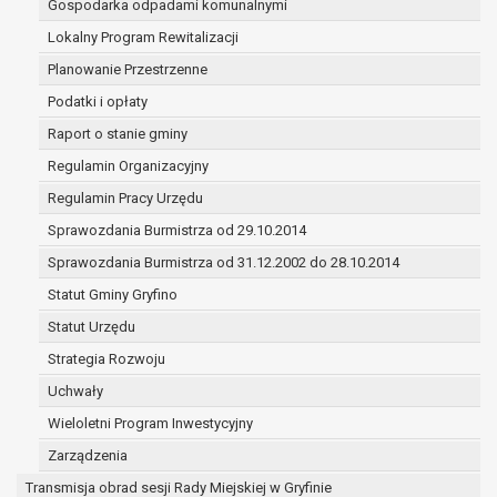
Gospodarka odpadami komunalnymi
(merytorycznych), a także obowiązków i
zadań zleconych przez instytucje
Lokalny Program Rewitalizacji
nadrzędne wobec Gminy;
Planowanie Przestrzenne
zawarcia i realizacji umów;
Podatki i opłaty
ochrony żywotnych interesów osoby, której
Raport o stanie gminy
dane dotyczą, lub innej osoby fizycznej;
wykonania zadania realizowanego w
Regulamin Organizacyjny
interesie publicznym lub w ramach
Regulamin Pracy Urzędu
sprawowania władzy publicznej
Sprawozdania Burmistrza od 29.10.2014
powierzonej administratorowi;
w pozostałych przypadkach dane osobowe
Sprawozdania Burmistrza od 31.12.2002 do 28.10.2014
przetwarzane są wyłącznie na podstawie
Statut Gminy Gryfino
wcześniej udzielonej zgody w zakresie i celu
Statut Urzędu
określonym w treści zgody.
W związku z przetwarzaniem danych w celu
Strategia Rozwoju
wskazanym w pkt. 3, dane osobowe mogą być
Uchwały
udostępniane innym upoważnionym odbiorcom lub
Wieloletni Program Inwestycyjny
kategoriom odbiorców danych osobowych.
Odbiorcami mogą być:
Zarządzenia
podmioty, które przetwarzają dane
Transmisja obrad sesji Rady Miejskiej w Gryfinie