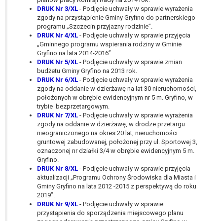
wykonania zadania realizowanego w
DRUK Nr 3/XL
- Podjęcie uchwały w sprawie wyrażenia
interesie publicznym lub w ramach
zgody na przystąpienie Gminy Gryfino do partnerskiego
sprawowania władzy publicznej
programu „Szczecin przyjazny rodzinie”.
DRUK Nr 4/XL
- Podjęcie uchwały w sprawie przyjęcia
powierzonej administratorowi bądź
„Gminnego programu wspierania rodziny w Gminie
niezbędność przetwarzania do celów
Gryfino na lata 2014-2016”.
wynikających z prawnie
DRUK Nr 5/XL
- Podjęcie uchwały w sprawie zmian
uzasadnionych interesów
budżetu Gminy Gryfino na 2013 rok.
realizowanych przez administratora
DRUK Nr 6/XL
- Podjęcie uchwały w sprawie wyrażenia
zgody na oddanie w dzierżawę na lat 30 nieruchomości,
lub przez stronę trzecią.
położonych w obrębie ewidencyjnym nr 5 m. Gryfino, w
Z przyczyn związanych z Pani/Pana
trybie bezprzetargowym.
szczególną sytuacją. W razie wniesienia
DRUK Nr 7/XL
- Podjęcie uchwały w sprawie wyrażenia
sprzeciwu, administrator nie może już
zgody na oddanie w dzierżawę, w drodze przetargu
nieograniczonego na okres 20 lat, nieruchomości
przetwarzać tych danych osobowych, chyba
gruntowej zabudowanej, położonej przy ul. Sportowej 3,
że wykaże on istnienie ważnych prawnie
oznaczonej nr działki 3/4 w obrębie ewidencyjnym 5 m.
uzasadnionych podstaw do przetwarzania,
Gryfino.
nadrzędnych wobec interesów, praw i
DRUK Nr 8/XL
- Podjęcie uchwały w sprawie przyjęcia
wolności osoby, której dane dotyczą, lub
aktualizacji „Programu Ochrony Środowiska dla Miasta i
Gminy Gryfino na lata 2012 -2015 z perspektywą do roku
podstaw do ustalenia, dochodzenia lub
2019”.
obrony roszczeń.
DRUK Nr 9/XL
- Podjęcie uchwały w sprawie
przystąpienia do sporządzenia miejscowego planu