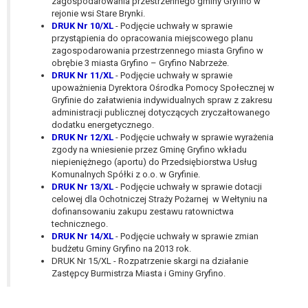
zagospodarowania przestrzennego gminy Gryfino w
W przypadku gdy przetwarzanie danych
rejonie wsi Stare Brynki.
osobowych odbywa się na podstawie zgody osoby
DRUK Nr 10/XL
- Podjęcie uchwały w sprawie
na przetwarzanie danych osobowych (art. 6 ust. 1
przystąpienia do opracowania miejscowego planu
zagospodarowania przestrzennego miasta Gryfino w
lit a RODO), przysługuje Pani/Panu prawo do
obrębie 3 miasta Gryfino – Gryfino Nabrzeże.
cofnięcia tej zgody w dowolnym momencie.
DRUK Nr 11/XL
- Podjęcie uchwały w sprawie
Cofnięcie to nie ma wpływu na zgodność
upoważnienia Dyrektora Ośrodka Pomocy Społecznej w
przetwarzania, którego dokonano na podstawie
Gryfinie do załatwienia indywidualnych spraw z zakresu
zgody przed jej cofnięciem.
administracji publicznej dotyczących zryczałtowanego
dodatku energetycznego.
Przysługuje Pani/Panu prawo wniesienia skargi do
DRUK Nr 12/XL
- Podjęcie uchwały w sprawie wyrażenia
organu nadzorczego na niezgodne z prawem
zgody na wniesienie przez Gminę Gryfino wkładu
przetwarzanie Pani/Pana danych osobowych
niepieniężnego (aportu) do Przedsiębiorstwa Usług
przez administratora.
Komunalnych Spółki z o.o. w Gryfinie.
DRUK Nr 13/XL
- Podjęcie uchwały w sprawie dotacji
Organem właściwym do wniesienia skargi jest
celowej dla Ochotniczej Straży Pożarnej w Wełtyniu na
Prezes Urzędu Ochrony Danych Osobowych.
dofinansowaniu zakupu zestawu ratownictwa
W zależności od sfery, w której przetwarzane są
technicznego.
dane osobowe, podanie danych osobowych jest
DRUK Nr 14/XL
- Podjęcie uchwały w sprawie zmian
dobrowolne albo jest wymogiem ustawowym lub
budżetu Gminy Gryfino na 2013 rok.
DRUK Nr 15/XL - Rozpatrzenie skargi na działanie
umownym.
Zastępcy Burmistrza Miasta i Gminy Gryfino.
Pani/Pana dane nie będą poddawane
zautomatyzowanemu podejmowaniu decyzji, w