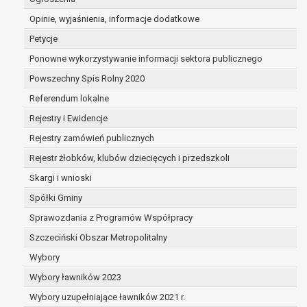
dane są nieprawidłowe lub
Opinie, wyjaśnienia, informacje dodatkowe
niekompletne;
prawo do żądania usunięcia danych
Petycje
osobowych (tzw. prawo do bycia
Ponowne wykorzystywanie informacji sektora publicznego
zapomnianym) na podstawie art. 17 RODO,
Powszechny Spis Rolny 2020
w przypadku gdy:
dane nie są już niezbędne do celów,
Referendum lokalne
dla których były zebrane lub w inny
Rejestry i Ewidencje
sposób przetwarzane,
Rejestry zamówień publicznych
osoba, której dane dotyczą, wniosła
sprzeciw wobec przetwarzania
Rejestr żłobków, klubów dziecięcych i przedszkoli
danych osobowych,
Skargi i wnioski
osoba, której dane dotyczą wycofała
Spółki Gminy
zgodę na przetwarzanie danych
osobowych, która jest podstawą
Sprawozdania z Programów Współpracy
przetwarzania danych i nie ma innej
Szczeciński Obszar Metropolitalny
podstawy prawnej przetwarzania
Wybory
danych,
Wybory ławników 2023
dane osobowe przetwarzane są
niezgodnie z prawem,
Wybory uzupełniające ławników 2021 r.