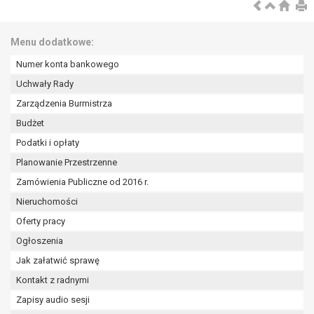
wykonania zadania realizowanego w
interesie publicznym lub w ramach
sprawowania władzy publicznej
Menu dodatkowe:
powierzonej administratorowi bądź
Numer konta bankowego
niezbędność przetwarzania do celów
wynikających z prawnie
Uchwały Rady
uzasadnionych interesów
Zarządzenia Burmistrza
realizowanych przez administratora
Budżet
lub przez stronę trzecią.
Podatki i opłaty
Z przyczyn związanych z Pani/Pana
szczególną sytuacją. W razie wniesienia
Planowanie Przestrzenne
sprzeciwu, administrator nie może już
Zamówienia Publiczne od 2016 r.
przetwarzać tych danych osobowych, chyba
Nieruchomości
że wykaże on istnienie ważnych prawnie
uzasadnionych podstaw do przetwarzania,
Oferty pracy
nadrzędnych wobec interesów, praw i
Ogłoszenia
wolności osoby, której dane dotyczą, lub
Jak załatwić sprawę
podstaw do ustalenia, dochodzenia lub
Kontakt z radnymi
obrony roszczeń.
Zapisy audio sesji