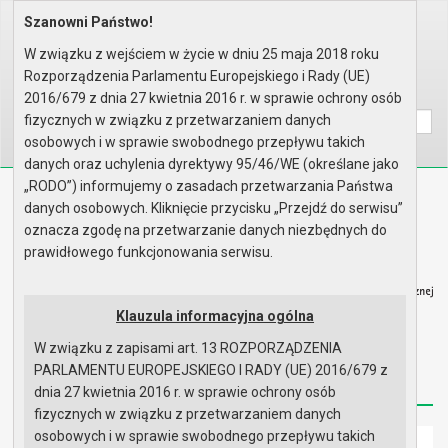
Szanowni Państwo!
Home
Organy
Rada Miejska
VI kadencja Rady Miejskiej
Sesje Rady Miejskiej
XXXIII sesja Rady - 25.04.2013
W związku z wejściem w życie w dniu 25 maja 2018 roku
Zgłoszone interpelacje i zapyt..
Rozporządzenia Parlamentu Europejskiego i Rady (UE)
Wyszukaj na stronie:
A
2016/679 z dnia 27 kwietnia 2016 r. w sprawie ochrony osób
A
A
fizycznych w związku z przetwarzaniem danych
osobowych i w sprawie swobodnego przepływu takich
danych oraz uchylenia dyrektywy 95/46/WE (określane jako
„RODO”) informujemy o zasadach przetwarzania Państwa
Biuletyn Informacji Publicznej
danych osobowych. Kliknięcie przycisku „Przejdź do serwisu”
Urząd Miasta i Gminy w Gryfinie
oznacza zgodę na przetwarzanie danych niezbędnych do
prawidłowego funkcjonowania serwisu.
Klauzula informacyjna ogólna
W związku z zapisami art. 13 ROZPORZĄDZENIA
Strona główna
Mapa serwisu
Aktualności
PARLAMENTU EUROPEJSKIEGO I RADY (UE) 2016/679 z
Redakcja
Instrukcja korzystania
Dostępność
dnia 27 kwietnia 2016 r. w sprawie ochrony osób
fizycznych w związku z przetwarzaniem danych
osobowych i w sprawie swobodnego przepływu takich
Strona główna