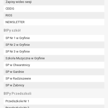
Zapisy wideo sesji
W przypadku gdy przetwarzanie danych
osobowych odbywa się na podstawie zgody osoby
CEIDG
na przetwarzanie danych osobowych (art. 6 ust. 1
RIOS
lit a RODO), przysługuje Pani/Panu prawo do
NEWSLETTER
cofnięcia tej zgody w dowolnym momencie.
Cofnięcie to nie ma wpływu na zgodność
BIPy szkół
przetwarzania, którego dokonano na podstawie
SP Nr 1 w Gryfinie
zgody przed jej cofnięciem.
Przysługuje Pani/Panu prawo wniesienia skargi do
SP Nr 2 w Gryfinie
organu nadzorczego na niezgodne z prawem
SP Nr 3 w Gryfinie
przetwarzanie Pani/Pana danych osobowych
Szkoła Muzyczna w Gryfinie
przez administratora.
SP w Chwarstnicy
Organem właściwym do wniesienia skargi jest
Prezes Urzędu Ochrony Danych Osobowych.
SP w Gardnie
W zależności od sfery, w której przetwarzane są
SP w Radziszewie
dane osobowe, podanie danych osobowych jest
SP w Żabnicy
dobrowolne albo jest wymogiem ustawowym lub
umownym.
BIPy Przedszkoli
Pani/Pana dane nie będą poddawane
Przedszkole Nr 1
zautomatyzowanemu podejmowaniu decyzji, w
Przedszkole Nr 2