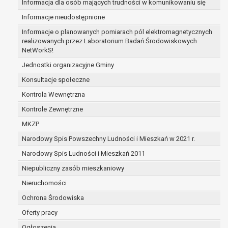
Informacja dla osób mających trudności w komunikowaniu się
zabezpieczenia ewentualnych roszczeń, a w
Informacje nieudostępnione
przypadku wyrażenia zgody na przetwarzanie
danych po zakończeniu i rozliczeniu umowy, do
Informacje o planowanych pomiarach pól elektromagnetycznych
realizowanych przez Laboratorium Badań Środowiskowych
czasu wycofania tej zgody.
NetWorkS!
Ponadto w przypadku umów o dofinansowanie
dane osobowe od momentu pozyskania
Jednostki organizacyjne Gminy
przechowywane są przez okres wynikający z
Konsultacje społeczne
umowy o dofinansowanie zawartej między
Kontrola Wewnętrzna
beneficjentem a określoną instytucją, trwałości
Kontrole Zewnętrzne
danego projektu i konieczności zachowania
dokumentacji projektu do celów kontrolnych.
MKZP
W związku z przetwarzaniem przez
Narodowy Spis Powszechny Ludności i Mieszkań w 2021 r.
administratora danych osobowych przysługuje
Narodowy Spis Ludności i Mieszkań 2011
Pani/Panu:
prawo dostępu do treści danych oraz
Niepubliczny zasób mieszkaniowy
otrzymywania ich kopii na podstawie art. 15
Nieruchomości
RODO;
Ochrona Środowiska
prawo do żądania sprostowania danych na
podstawie art. 16 RODO,
Oferty pracy
w przypadku gdy:
Ogłoszenia