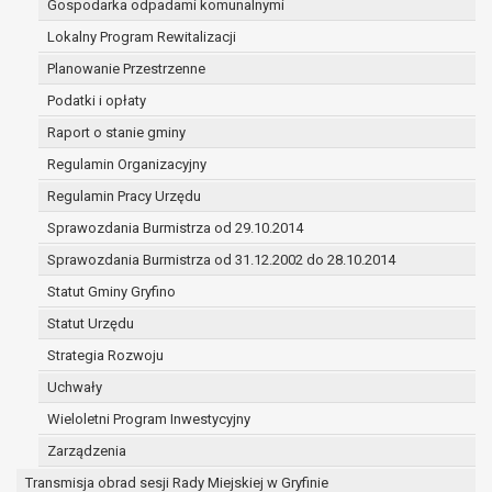
Gospodarka odpadami komunalnymi
(merytorycznych), a także obowiązków i
zadań zleconych przez instytucje
Lokalny Program Rewitalizacji
nadrzędne wobec Gminy;
Planowanie Przestrzenne
zawarcia i realizacji umów;
Podatki i opłaty
ochrony żywotnych interesów osoby, której
Raport o stanie gminy
dane dotyczą, lub innej osoby fizycznej;
wykonania zadania realizowanego w
Regulamin Organizacyjny
interesie publicznym lub w ramach
Regulamin Pracy Urzędu
sprawowania władzy publicznej
Sprawozdania Burmistrza od 29.10.2014
powierzonej administratorowi;
w pozostałych przypadkach dane osobowe
Sprawozdania Burmistrza od 31.12.2002 do 28.10.2014
przetwarzane są wyłącznie na podstawie
Statut Gminy Gryfino
wcześniej udzielonej zgody w zakresie i celu
Statut Urzędu
określonym w treści zgody.
W związku z przetwarzaniem danych w celu
Strategia Rozwoju
wskazanym w pkt. 3, dane osobowe mogą być
Uchwały
udostępniane innym upoważnionym odbiorcom lub
Wieloletni Program Inwestycyjny
kategoriom odbiorców danych osobowych.
Odbiorcami mogą być:
Zarządzenia
podmioty, które przetwarzają dane
Transmisja obrad sesji Rady Miejskiej w Gryfinie