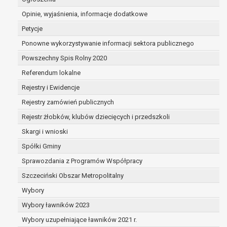
dane są nieprawidłowe lub
Opinie, wyjaśnienia, informacje dodatkowe
niekompletne;
prawo do żądania usunięcia danych
Petycje
osobowych (tzw. prawo do bycia
Ponowne wykorzystywanie informacji sektora publicznego
zapomnianym) na podstawie art. 17 RODO,
Powszechny Spis Rolny 2020
w przypadku gdy:
dane nie są już niezbędne do celów,
Referendum lokalne
dla których były zebrane lub w inny
Rejestry i Ewidencje
sposób przetwarzane,
Rejestry zamówień publicznych
osoba, której dane dotyczą, wniosła
sprzeciw wobec przetwarzania
Rejestr żłobków, klubów dziecięcych i przedszkoli
danych osobowych,
Skargi i wnioski
osoba, której dane dotyczą wycofała
Spółki Gminy
zgodę na przetwarzanie danych
osobowych, która jest podstawą
Sprawozdania z Programów Współpracy
przetwarzania danych i nie ma innej
Szczeciński Obszar Metropolitalny
podstawy prawnej przetwarzania
Wybory
danych,
Wybory ławników 2023
dane osobowe przetwarzane są
niezgodnie z prawem,
Wybory uzupełniające ławników 2021 r.