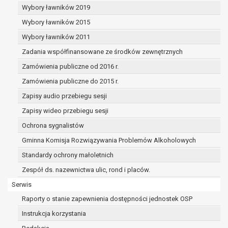
dane osobowe muszą być usunięte w
Wybory ławników 2019
celu wywiązania się z obowiązku
Wybory ławników 2015
wynikającego z przepisów prawa;
prawo do żądania ograniczenia
Wybory ławników 2011
przetwarzania danych osobowych na
Zadania współfinansowane ze środków zewnętrznych
podstawie art. 18 RODO, w przypadku gdy:
Zamówienia publiczne od 2016 r.
osoba, której dane dotyczą
kwestionuje prawidłowość danych
Zamówienia publiczne do 2015 r.
osobowych – na okres pozwalający
Zapisy audio przebiegu sesji
administratorowi sprawdzić
Zapisy wideo przebiegu sesji
prawidłowość tych danych,
przetwarzanie danych jest niezgodne
Ochrona sygnalistów
z prawem, a osoba, której dane
Gminna Komisja Rozwiązywania Problemów Alkoholowych
dotyczą, sprzeciwia się usunięciu
Standardy ochrony małoletnich
danych, żądając w zamian ich
ograniczenia,
Zespół ds. nazewnictwa ulic, rond i placów.
administrator nie potrzebuje już
Serwis
danych dla swoich celów, ale osoba,
Raporty o stanie zapewnienia dostępności jednostek OSP
której dane dotyczą, potrzebuje ich do
ustalenia, obrony lub dochodzenia
Instrukcja korzystania
roszczeń,