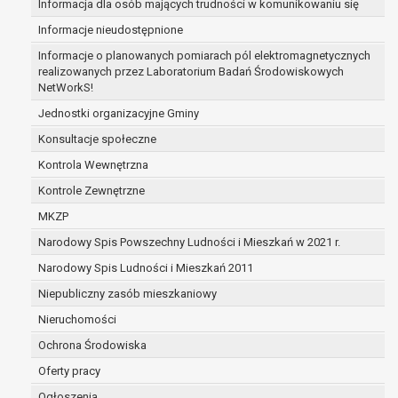
Informacja dla osób mających trudności w komunikowaniu się
zabezpieczenia ewentualnych roszczeń, a w
Informacje nieudostępnione
przypadku wyrażenia zgody na przetwarzanie
danych po zakończeniu i rozliczeniu umowy, do
Informacje o planowanych pomiarach pól elektromagnetycznych
realizowanych przez Laboratorium Badań Środowiskowych
czasu wycofania tej zgody.
NetWorkS!
Ponadto w przypadku umów o dofinansowanie
dane osobowe od momentu pozyskania
Jednostki organizacyjne Gminy
przechowywane są przez okres wynikający z
Konsultacje społeczne
umowy o dofinansowanie zawartej między
Kontrola Wewnętrzna
beneficjentem a określoną instytucją, trwałości
Kontrole Zewnętrzne
danego projektu i konieczności zachowania
dokumentacji projektu do celów kontrolnych.
MKZP
W związku z przetwarzaniem przez
Narodowy Spis Powszechny Ludności i Mieszkań w 2021 r.
administratora danych osobowych przysługuje
Narodowy Spis Ludności i Mieszkań 2011
Pani/Panu:
prawo dostępu do treści danych oraz
Niepubliczny zasób mieszkaniowy
otrzymywania ich kopii na podstawie art. 15
Nieruchomości
RODO;
Ochrona Środowiska
prawo do żądania sprostowania danych na
podstawie art. 16 RODO,
Oferty pracy
w przypadku gdy:
Ogłoszenia