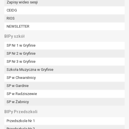
Zapisy wideo sesji
W przypadku gdy przetwarzanie danych
osobowych odbywa się na podstawie zgody osoby
CEIDG
na przetwarzanie danych osobowych (art. 6 ust. 1
RIOS
lit a RODO), przysługuje Pani/Panu prawo do
NEWSLETTER
cofnięcia tej zgody w dowolnym momencie.
Cofnięcie to nie ma wpływu na zgodność
BIPy szkół
przetwarzania, którego dokonano na podstawie
SP Nr 1 w Gryfinie
zgody przed jej cofnięciem.
Przysługuje Pani/Panu prawo wniesienia skargi do
SP Nr 2 w Gryfinie
organu nadzorczego na niezgodne z prawem
SP Nr 3 w Gryfinie
przetwarzanie Pani/Pana danych osobowych
Szkoła Muzyczna w Gryfinie
przez administratora.
SP w Chwarstnicy
Organem właściwym do wniesienia skargi jest
Prezes Urzędu Ochrony Danych Osobowych.
SP w Gardnie
W zależności od sfery, w której przetwarzane są
SP w Radziszewie
dane osobowe, podanie danych osobowych jest
SP w Żabnicy
dobrowolne albo jest wymogiem ustawowym lub
umownym.
BIPy Przedszkoli
Pani/Pana dane nie będą poddawane
Przedszkole Nr 1
zautomatyzowanemu podejmowaniu decyzji, w
Przedszkole Nr 2