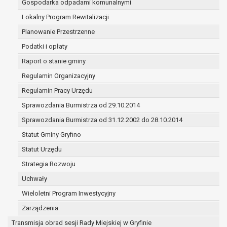
Gospodarka odpadami komunalnymi
(merytorycznych), a także obowiązków i
zadań zleconych przez instytucje
Lokalny Program Rewitalizacji
nadrzędne wobec Gminy;
Planowanie Przestrzenne
zawarcia i realizacji umów;
Podatki i opłaty
ochrony żywotnych interesów osoby, której
Raport o stanie gminy
dane dotyczą, lub innej osoby fizycznej;
wykonania zadania realizowanego w
Regulamin Organizacyjny
interesie publicznym lub w ramach
Regulamin Pracy Urzędu
sprawowania władzy publicznej
Sprawozdania Burmistrza od 29.10.2014
powierzonej administratorowi;
w pozostałych przypadkach dane osobowe
Sprawozdania Burmistrza od 31.12.2002 do 28.10.2014
przetwarzane są wyłącznie na podstawie
Statut Gminy Gryfino
wcześniej udzielonej zgody w zakresie i celu
Statut Urzędu
określonym w treści zgody.
W związku z przetwarzaniem danych w celu
Strategia Rozwoju
wskazanym w pkt. 3, dane osobowe mogą być
Uchwały
udostępniane innym upoważnionym odbiorcom lub
Wieloletni Program Inwestycyjny
kategoriom odbiorców danych osobowych.
Odbiorcami mogą być:
Zarządzenia
podmioty, które przetwarzają dane
Transmisja obrad sesji Rady Miejskiej w Gryfinie