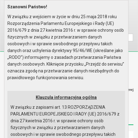
Szanowni Państwo!
Home
Organy
Rada Miejska
VI kadencja Rady Miejskiej
Sesje Rady Miejskiej
XXX sesja Rady - 31.01.2013
W związku z wejściem w życie w dniu 25 maja 2018 roku
Zgłoszone interpelacje i zapyt..
Rozporządzenia Parlamentu Europejskiego i Rady (UE)
Wyszukaj na stronie:
A
2016/679 z dnia 27 kwietnia 2016 r. w sprawie ochrony osób
A
A
fizycznych w związku z przetwarzaniem danych
osobowych i w sprawie swobodnego przepływu takich
danych oraz uchylenia dyrektywy 95/46/WE (określane jako
„RODO”) informujemy o zasadach przetwarzania Państwa
Biuletyn Informacji Publicznej
danych osobowych. Kliknięcie przycisku „Przejdź do serwisu”
Urząd Miasta i Gminy w Gryfinie
oznacza zgodę na przetwarzanie danych niezbędnych do
prawidłowego funkcjonowania serwisu.
Klauzula informacyjna ogólna
W związku z zapisami art. 13 ROZPORZĄDZENIA
Strona główna
Mapa serwisu
Aktualności
PARLAMENTU EUROPEJSKIEGO I RADY (UE) 2016/679 z
Redakcja
Instrukcja korzystania
Dostępność
dnia 27 kwietnia 2016 r. w sprawie ochrony osób
fizycznych w związku z przetwarzaniem danych
osobowych i w sprawie swobodnego przepływu takich
Strona główna