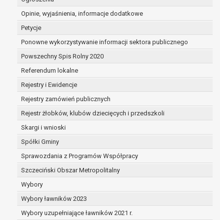
dane są nieprawidłowe lub
Opinie, wyjaśnienia, informacje dodatkowe
niekompletne;
prawo do żądania usunięcia danych
Petycje
osobowych (tzw. prawo do bycia
Ponowne wykorzystywanie informacji sektora publicznego
zapomnianym) na podstawie art. 17 RODO,
Powszechny Spis Rolny 2020
w przypadku gdy:
dane nie są już niezbędne do celów,
Referendum lokalne
dla których były zebrane lub w inny
Rejestry i Ewidencje
sposób przetwarzane,
Rejestry zamówień publicznych
osoba, której dane dotyczą, wniosła
sprzeciw wobec przetwarzania
Rejestr żłobków, klubów dziecięcych i przedszkoli
danych osobowych,
Skargi i wnioski
osoba, której dane dotyczą wycofała
Spółki Gminy
zgodę na przetwarzanie danych
osobowych, która jest podstawą
Sprawozdania z Programów Współpracy
przetwarzania danych i nie ma innej
Szczeciński Obszar Metropolitalny
podstawy prawnej przetwarzania
Wybory
danych,
Wybory ławników 2023
dane osobowe przetwarzane są
niezgodnie z prawem,
Wybory uzupełniające ławników 2021 r.