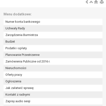
wykonania zadania realizowanego w
interesie publicznym lub w ramach
sprawowania władzy publicznej
Menu dodatkowe:
powierzonej administratorowi bądź
Numer konta bankowego
niezbędność przetwarzania do celów
wynikających z prawnie
Uchwały Rady
uzasadnionych interesów
Zarządzenia Burmistrza
realizowanych przez administratora
Budżet
lub przez stronę trzecią.
Podatki i opłaty
Z przyczyn związanych z Pani/Pana
szczególną sytuacją. W razie wniesienia
Planowanie Przestrzenne
sprzeciwu, administrator nie może już
Zamówienia Publiczne od 2016 r.
przetwarzać tych danych osobowych, chyba
Nieruchomości
że wykaże on istnienie ważnych prawnie
uzasadnionych podstaw do przetwarzania,
Oferty pracy
nadrzędnych wobec interesów, praw i
Ogłoszenia
wolności osoby, której dane dotyczą, lub
Jak załatwić sprawę
podstaw do ustalenia, dochodzenia lub
Kontakt z radnymi
obrony roszczeń.
Zapisy audio sesji