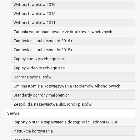
dane osobowe muszą być usunięte w
Wybory ławników 2019
celu wywiązania się z obowiązku
Wybory ławników 2015
wynikającego z przepisów prawa;
prawo do żądania ograniczenia
Wybory ławników 2011
przetwarzania danych osobowych na
Zadania współfinansowane ze środków zewnętrznych
podstawie art. 18 RODO, w przypadku gdy:
Zamówienia publiczne od 2016 r.
osoba, której dane dotyczą
kwestionuje prawidłowość danych
Zamówienia publiczne do 2015 r.
osobowych – na okres pozwalający
Zapisy audio przebiegu sesji
administratorowi sprawdzić
Zapisy wideo przebiegu sesji
prawidłowość tych danych,
przetwarzanie danych jest niezgodne
Ochrona sygnalistów
z prawem, a osoba, której dane
Gminna Komisja Rozwiązywania Problemów Alkoholowych
dotyczą, sprzeciwia się usunięciu
Standardy ochrony małoletnich
danych, żądając w zamian ich
ograniczenia,
Zespół ds. nazewnictwa ulic, rond i placów.
administrator nie potrzebuje już
Serwis
danych dla swoich celów, ale osoba,
Raporty o stanie zapewnienia dostępności jednostek OSP
której dane dotyczą, potrzebuje ich do
ustalenia, obrony lub dochodzenia
Instrukcja korzystania
roszczeń,