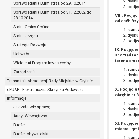
dyskus
Sprawozdania Burmistrza od 29.10.2014
prawo do żądania sprostowania danych na podst
podjęc
w przypadku gdy:
Sprawozdania Burmistrza od 31.12.2002 do
VIII. Podję
dane są nieprawidłowe lub niekompletne;
28.10.2014
od osób fiz
prawo do żądania usunięcia danych osobowych (
Statut Gminy Gryfino
stanow
dane nie są już niezbędne do celów, dla k
dyskus
Statut Urzędu
osoba, której dane dotyczą, wniosła spr
podjęc
osoba, której dane dotyczą wycofała zgod
Strategia Rozwoju
IX. Podjęci
przetwarzania danych,
Uchwały
sporządzeni
dane osobowe przetwarzane są niezgodn
terenu cmen
Wieloletni Program Inwestycyjny
dane osobowe muszą być usunięte w celu 
stanow
Zarządzenia
prawo do żądania ograniczenia przetwarzania d
dyskus
osoba, której dane dotyczą kwestionuje 
podjęc
Transmisja obrad sesji Rady Miejskiej w Gryfinie
przetwarzanie danych jest niezgodne z pra
X. Podjęcie
ePUAP - Elektroniczna Skrzynka Podawcza
administrator nie potrzebuje już danych dl
obrębie nr 3
Informacje
osoba, której dane dotyczą, wniosła sprz
stanow
nadrzędne wobec podstawy sprzeciwu;
Jak załatwić sprawę
dyskus
prawo do przenoszenia danych na podstawie art.
podjęc
Audyt Wewnętrzny
przetwarzanie danych odbywa się na pods
XI. Podjęci
Budżet
przetwarzanie odbywa się w sposób zau
miasta i gm
prawo sprzeciwu wobec przetwarzania danych n
Budżet obywatelski
stanow