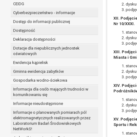
niezbędność przetwarzania do wykonania 
CEIDG
dyskus
administratorowi bądź
podjęc
Cyberbezpieczeństwo - informacje
niezbędność przetwarzania do celów wynik
XII. Podjęc
Z przyczyn związanych z Pani/Pana szczególną s
Dostęp do informacji publicznej
Nr 10/XXXI.
on istnienie ważnych prawnie uzasadnionych pod
Dostępność
stanow
ustalenia, dochodzenia lub obrony roszczeń.
dyskus
Deklaracja dostępności
podjęc
Dotacje dla niepublicznych jednostek
W przypadku gdy przetwarzanie danych osobowych odby
XIII. Podję
oświatowych
Miasta i Gm
prawo do cofnięcia tej zgody w dowolnym momencie. C
Ewidencja kąpielisk
Przysługuje Pani/Panu prawo wniesienia skargi do o
stanow
Gminna ewidencja zabytków
Organem właściwym do wniesienia skargi jest Prezes
dyskus
podjęc
W zależności od sfery, w której przetwarzane są da
Gospodarka wodno-ściekowa
Pani/Pana dane nie będą poddawane zautomatyzowane
XIV. Podjęc
Informacja dla osób mających trudności w
Podróżników
komunikowaniu się
stanow
Informacje nieudostępnione
dyskus
podjęc
Informacje o planowanych pomiarach pól
elektromagnetycznych realizowanych przez
XV. Podjęci
Laboratorium Badań Środowiskowych
Sportu i Rek
NetWorkS!
stanow