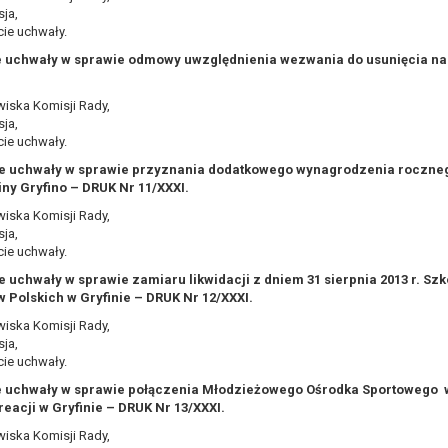
zadania realizowanego w interesie publicznym lub w ramach sprawow
ja,
ie uchwały.
ających z prawnie uzasadnionych interesów realizowanych przez admini
ie uchwały w sprawie odmowy uwzględnienia wezwania do usunięcia n
ytuacją. W razie wniesienia sprzeciwu, administrator nie może już p
staw do przetwarzania, nadrzędnych wobec interesów, praw i wolności 
iska Komisji Rady,
ja,
ie uchwały.
wa się na podstawie zgody osoby na przetwarzanie danych osobowych (
cie uchwały w sprawie przyznania dodatkowego wynagrodzenia roczneg
iny Gryfino – DRUK Nr 11/XXXI.
ofnięcie to nie ma wpływu na zgodność przetwarzania, którego dokona
rganu nadzorczego na niezgodne z prawem przetwarzanie Pani/Pana da
iska Komisji Rady,
 Urzędu Ochrony Danych Osobowych.
ja,
ie uchwały.
ne osobowe, podanie danych osobowych jest dobrowolne albo jest wy
mu podejmowaniu decyzji, w tym również profilowaniu.
ie uchwały w sprawie zamiaru likwidacji z dniem 31 sierpnia 2013 r. Sz
 Polskich w Gryfinie – DRUK Nr 12/XXXI.
iska Komisji Rady,
ja,
ie uchwały.
e uchwały w sprawie połączenia Młodzieżowego Ośrodka Sportowego w
reacji w Gryfinie – DRUK Nr 13/XXXI.
iska Komisji Rady,