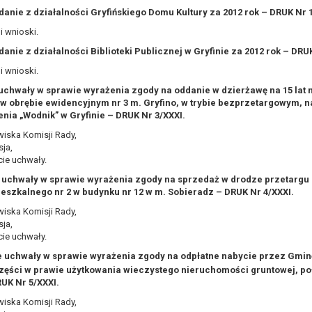
zdanie z działalności Gryfińskiego Domu Kultury za 2012 rok – DRUK Nr 
, a w szczególności ustawy z dnia 8 marca 1990 r. o samorządzie gminn
), a także obowiązków i zadań zleconych przez instytucje nadrzędne
i wnioski.
anie z działalności Biblioteki Publicznej w Gryfinie za 2012 rok – DRU
otyczą, lub innej osoby fizycznej;
i wnioski.
ublicznym lub w ramach sprawowania władzy publicznej powierzonej ad
arzane są wyłącznie na podstawie wcześniej udzielonej zgody w zakres
 uchwały w sprawie wyrażenia zgody na oddanie w dzierżawę na 15 lat
w obrębie ewidencyjnym nr 3 m. Gryfino, w trybie bezprzetargowym, 
m w pkt. 3, dane osobowe mogą być udostępniane innym upoważniony
nia „Wodnik” w Gryfinie – DRUK Nr 3/XXXI.
iska Komisji Rady,
mieniu administratora na podstawie zawartej z nim umowy powierzen
ja,
owych na podstawie odpowiednich przepisów prawa.
ie uchwały.
 niezbędny do realizacji celu dla jakiego zostały zebrane oraz zgodni
e uchwały w sprawie wyrażenia zgody na sprzedaż w drodze przetarg
ieszkalnego nr 2 w budynku nr 12 w m. Sobieradz – DRUK Nr 4/XXXI.
dstawie zgody osoby, której dane dotyczą przetwarzanie odbywa się d
iska Komisji Rady,
 zawarcia i realizacji umowy przetwarzanie odbywa się przez okres ni
ja,
b dla zabezpieczenia ewentualnych roszczeń, a w przypadku wyrażen
ie uchwały.
ie uchwały w sprawie wyrażenia zgody na odpłatne nabycie przez Gminę
sobowe od momentu pozyskania przechowywane są przez okres wynika
zęści w prawie użytkowania wieczystego nieruchomości gruntowej, poł
o projektu i konieczności zachowania dokumentacji projektu do celów ko
RUK Nr 5/XXXI.
nych osobowych przysługuje Pani/Panu:
iska Komisji Rady,
ia ich kopii na podstawie art. 15 RODO;