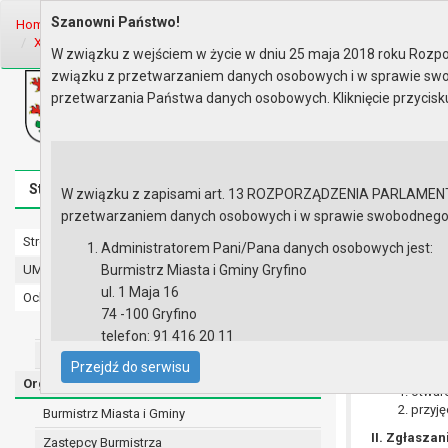
Szanowni Państwo!
Home
Organy
Rada Miejska
VI kadencja Rady Miejskiej
Sesje R
XXXI sesja Rady - 26.02.2013
Porządek obrad
W związku z wejściem w życie w dniu 25 maja 2018 roku Rozpor
związku z przetwarzaniem danych osobowych i w sprawie swo
Biuletyn Informacji Publicznej
przetwarzania Państwa danych osobowych. Kliknięcie przycis
Urząd Miasta i Gminy w Gryfinie
Strona główna
Mapa serwisu
Aktualności
Redakcj
W związku z zapisami art. 13 ROZPORZĄDZENIA PARLAMENTU 
przetwarzaniem danych osobowych i w sprawie swobodnego prz
Strona główna
Porządek o
Administratorem Pani/Pana danych osobowych jest:
UMiG - telefony wewnętrzne
Burmistrz Miasta i Gminy Gryfino
ul. 1 Maja 16
Ochrona danych osobowych
74 -100 Gryfino
Urząd Miasta i Gminy w Gryfinie
telefon: 91 416 20 11
Straż Miejska
e-mail:
burmistrz@gryfino.pl
I. Sprawy r
Przejdź do serwisu
Dane kontaktowe Inspektora Ochrony Danych:
Organy
otwarc
telefon: 91 416 20 11
przyję
Burmistrz Miasta i Gminy
e-mail:
iod@gryfino.pl
II. Zgłasza
Zastępcy Burmistrza
Pani/Pana dane osobowe przetwarzane są zgodnie z o