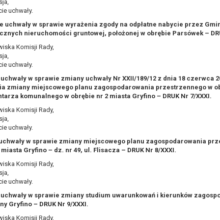
ja,
awie art. 16 RODO,
ie uchwały.
cie uchwały w sprawie wyrażenia zgody na odpłatne nabycie przez Gmi
ycznych nieruchomości gruntowej, położonej w obrębie Parsówek – DR
tzw. prawo do bycia zapomnianym) na podstawie art. 17 RODO, w przy
iska Komisji Rady,
tórych były zebrane lub w inny sposób przetwarzane,
ja,
zeciw wobec przetwarzania danych osobowych,
ie uchwały.
ę na przetwarzanie danych osobowych, która jest podstawą przetwarza
e uchwały w sprawie zmiany uchwały Nr XXII/189/12 z dnia 18 czerwca 20
a zmiany miejscowego planu zagospodarowania przestrzennego w obr. 1
ie z prawem,
tarza komunalnego w obrębie nr 2 miasta Gryfino – DRUK Nr 7/XXXI.
wywiązania się z obowiązku wynikającego z przepisów prawa;
iska Komisji Rady,
anych osobowych na podstawie art. 18 RODO, w przypadku gdy:
ja,
prawidłowość danych osobowych – na okres pozwalający administratoro
ie uchwały.
wem, a osoba, której dane dotyczą, sprzeciwia się usunięciu danych, ż
 uchwały w sprawie zmiany miejscowego planu zagospodarowania prz
a swoich celów, ale osoba, której dane dotyczą, potrzebuje ich do ustal
 miasta Gryfino – dz. nr 49, ul. Flisacza – DRUK Nr 8/XXXI.
eciw wobec przetwarzania danych - do czasu ustalenia czy prawnie uza
iska Komisji Rady,
ja,
 20 RODO, w przypadku gdy łącznie spełnione są następujące przesłank
ie uchwały.
tawie umowy zawartej z osobą, której dane dotyczą lub na podstawie 
e uchwały w sprawie zmiany studium uwarunkowań i kierunków zagos
tomatyzowany;
iny Gryfino – DRUK Nr 9/XXXI.
a podstawie art. 21 RODO, wobec przetwarzania danych osobowych, kt
iska Komisji Rady,