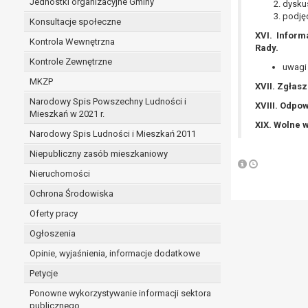
Jednostki organizacyjne Gminy
dyskus
podjęc
Konsultacje społeczne
XVI. Inform
Kontrola Wewnętrzna
Rady.
Kontrole Zewnętrzne
uwagi 
MKZP
XVII. Zgłasz
Narodowy Spis Powszechny Ludności i
XVIII. Odpow
Mieszkań w 2021 r.
XIX. Wolne w
Narodowy Spis Ludności i Mieszkań 2011
Niepubliczny zasób mieszkaniowy
Nieruchomości
Ochrona Środowiska
Oferty pracy
Ogłoszenia
Opinie, wyjaśnienia, informacje dodatkowe
Petycje
Ponowne wykorzystywanie informacji sektora
publicznego