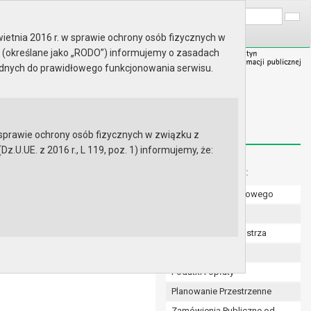
A
Wyszukaj na stronie:
A
A
ietnia 2016 r. w sprawie ochrony osób fizycznych w
 (określane jako „RODO”) informujemy o zasadach
ędnych do prawidłowego funkcjonowania serwisu.
prawie ochrony osób fizycznych w związku z
.UE. z 2016 r., L 119, poz. 1) informujemy, że:
Menu dodatkowe:
Numer konta bankowego
Uchwały Rady
Zarządzenia Burmistrza
Budżet
Podatki i opłaty
Planowanie Przestrzenne
Zamówienia Publiczne od