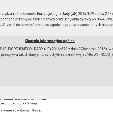
ady Miejskiej
ządzenia Parlamentu Europejskiego i Rady (UE) 2016/679 z dnia 27 kw
bodnego przepływu takich danych oraz uchylenia dyrektywy 95/46/WE
ku „Przejdź do serwisu” oznacza zgodę na przetwarzanie danych niezb
Klauzula informacyjna ogólna
a
Instrukcja korzystania
Dostępność
EUROPEJSKIEGO I RADY (UE) 2016/679 z dnia 27 kwietnia 2016 r. w s
epływu takich danych oraz uchylenia dyrektywy 95/46/WE (RODO) (Dz.U
brad
PORZĄDEK OBRAD
XXXI sesji Rady Miejskiej w Gryfinie
00
w dniu 26 lutego 2013 r. o godz. 10
egulaminowe.
ie obrad i stwierdzenie quorum,
cie protokołu z XXIX sesji.
nie wniosków Komisji Rady.
bowiązującymi przepisami prawa w celu: