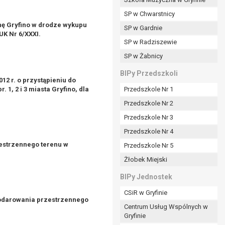
SP w Chwarstnicy
nę Gryfino w drodze wykupu
SP w Gardnie
UK Nr 6/XXXI.
padku gdy:
SP w Radziszewie
SP w Żabnicy
nia danych i nie ma innej podstawy prawnej
BIPy Przedszkoli
12 r. o przystąpieniu do
, 2 i 3 miasta Gryfino, dla
Przedszkole Nr 1
Przedszkole Nr 2
Przedszkole Nr 3
wi sprawdzić prawidłowość tych danych,
Przedszkole Nr 4
ądając w zamian ich ograniczenia,
estrzennego terenu w
Przedszkole Nr 5
enia, obrony lub dochodzenia roszczeń,
Żłobek Miejski
sadnione podstawy po stronie administratora są
BIPy Jednostek
i:
CSiR w Gryfinie
zgody wyrażonej przez tą osobę,
podarowania przestrzennego
Centrum Usług Wspólnych w
órego podstawą prawną jest:
Gryfinie