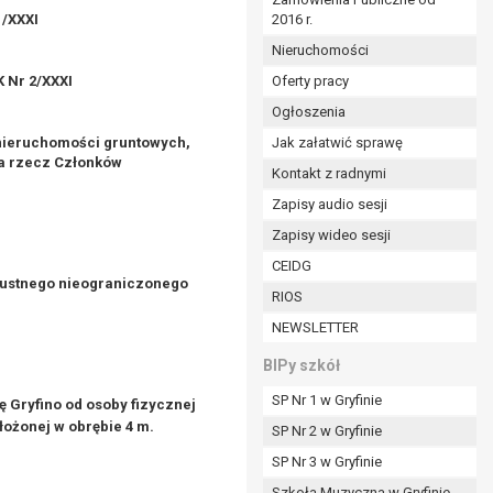
1/XXXI
2016 r.
ym (Dz.U. z 2017r., poz. 1875 ze zm.) oraz z
 wobec Gminy;
Nieruchomości
K Nr 2/XXXI
Oferty pracy
Ogłoszenia
ministratorowi;
ie i celu określonym w treści zgody.
 nieruchomości gruntowych,
Jak załatwić sprawę
na rzecz Członków
m odbiorcom lub kategoriom odbiorców danych
Kontakt z radnymi
Zapisy audio sesji
ia przetwarzania danych osobowych;
Zapisy wideo sesji
e z terminami archiwizacji określonymi przez
CEIDG
u ustnego nieograniczonego
RIOS
o czasu wycofania tej zgody.
NEWSLETTER
ezbędny do realizacji zawartej umowy, a po tym
ia zgody na przetwarzanie danych po zakończeniu i
BIPy szkół
SP Nr 1 w Gryfinie
 Gryfino od osoby fizycznej
jący z umowy o dofinansowanie zawartej między
ożonej w obrębie 4 m.
SP Nr 2 w Gryfinie
ntrolnych.
SP Nr 3 w Gryfinie
Szkoła Muzyczna w Gryfinie