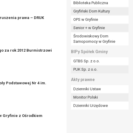
ania władzy publicznej powierzonej
Biblioteka Publiczna
Gryfiński Dom Kultury
stratora lub przez stronę trzecią.
aruszenia prawa – DRUK
OPS w Gryfinie
rzetwarzać tych danych osobowych, chyba że wykaże
osoby, której dane dotyczą, lub podstaw do
Senior + w Gryfinie
Środowiskowy Dom
Samopomocy w Gryfinie
art. 6 ust. 1 lit a RODO), przysługuje Pani/Panu
o za rok 2012 Burmistrzowi
BIPy Spółek Gminy
no na podstawie zgody przed jej cofnięciem.
GTBS Sp. z o.o.
nych osobowych przez administratora.
PUK Sp. z o.o.
mogiem ustawowym lub umownym.
Akty prawne
koły Podstawowej Nr 4 im.
Dzienniki Ustaw
Monitor Polski
Dzienniki Urzędowe
 Gryfinie z Ośrodkiem