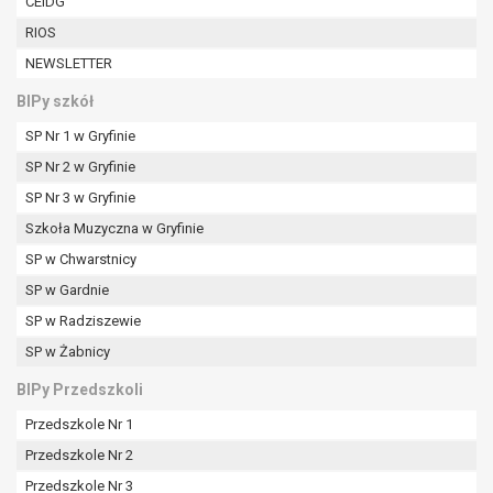
CEIDG
W przypadku gdy przetwarzanie danych
RIOS
osobowych odbywa się na podstawie zgody osoby
na przetwarzanie danych osobowych (art. 6 ust. 1
NEWSLETTER
lit a RODO), przysługuje Pani/Panu prawo do
BIPy szkół
cofnięcia tej zgody w dowolnym momencie.
Cofnięcie to nie ma wpływu na zgodność
SP Nr 1 w Gryfinie
przetwarzania, którego dokonano na podstawie
SP Nr 2 w Gryfinie
zgody przed jej cofnięciem.
SP Nr 3 w Gryfinie
Przysługuje Pani/Panu prawo wniesienia skargi do
organu nadzorczego na niezgodne z prawem
Szkoła Muzyczna w Gryfinie
przetwarzanie Pani/Pana danych osobowych
SP w Chwarstnicy
przez administratora.
SP w Gardnie
Organem właściwym do wniesienia skargi jest
SP w Radziszewie
Prezes Urzędu Ochrony Danych Osobowych.
W zależności od sfery, w której przetwarzane są
SP w Żabnicy
dane osobowe, podanie danych osobowych jest
BIPy Przedszkoli
dobrowolne albo jest wymogiem ustawowym lub
umownym.
Przedszkole Nr 1
Pani/Pana dane nie będą poddawane
Przedszkole Nr 2
zautomatyzowanemu podejmowaniu decyzji, w
Przedszkole Nr 3