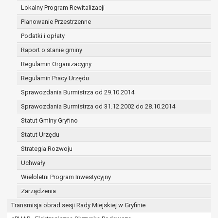
(merytorycznych), a także obowiązków i
Lokalny Program Rewitalizacji
zadań zleconych przez instytucje
Planowanie Przestrzenne
nadrzędne wobec Gminy;
Podatki i opłaty
zawarcia i realizacji umów;
ochrony żywotnych interesów osoby, której
Raport o stanie gminy
dane dotyczą, lub innej osoby fizycznej;
Regulamin Organizacyjny
wykonania zadania realizowanego w
Regulamin Pracy Urzędu
interesie publicznym lub w ramach
sprawowania władzy publicznej
Sprawozdania Burmistrza od 29.10.2014
powierzonej administratorowi;
Sprawozdania Burmistrza od 31.12.2002 do 28.10.2014
w pozostałych przypadkach dane osobowe
Statut Gminy Gryfino
przetwarzane są wyłącznie na podstawie
wcześniej udzielonej zgody w zakresie i celu
Statut Urzędu
określonym w treści zgody.
Strategia Rozwoju
W związku z przetwarzaniem danych w celu
Uchwały
wskazanym w pkt. 3, dane osobowe mogą być
udostępniane innym upoważnionym odbiorcom lub
Wieloletni Program Inwestycyjny
kategoriom odbiorców danych osobowych.
Zarządzenia
Odbiorcami mogą być:
Transmisja obrad sesji Rady Miejskiej w Gryfinie
podmioty, które przetwarzają dane