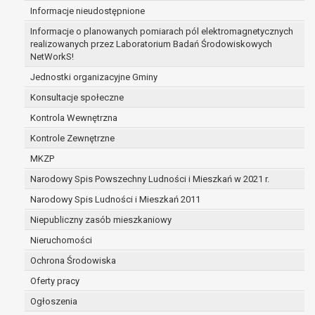
Informacje nieudostępnione
zabezpieczenia ewentualnych roszczeń, a w
przypadku wyrażenia zgody na przetwarzanie
Informacje o planowanych pomiarach pól elektromagnetycznych
danych po zakończeniu i rozliczeniu umowy, do
realizowanych przez Laboratorium Badań Środowiskowych
NetWorkS!
czasu wycofania tej zgody.
Ponadto w przypadku umów o dofinansowanie
Jednostki organizacyjne Gminy
dane osobowe od momentu pozyskania
Konsultacje społeczne
przechowywane są przez okres wynikający z
Kontrola Wewnętrzna
umowy o dofinansowanie zawartej między
beneficjentem a określoną instytucją, trwałości
Kontrole Zewnętrzne
danego projektu i konieczności zachowania
MKZP
dokumentacji projektu do celów kontrolnych.
Narodowy Spis Powszechny Ludności i Mieszkań w 2021 r.
W związku z przetwarzaniem przez
administratora danych osobowych przysługuje
Narodowy Spis Ludności i Mieszkań 2011
Pani/Panu:
Niepubliczny zasób mieszkaniowy
prawo dostępu do treści danych oraz
Nieruchomości
otrzymywania ich kopii na podstawie art. 15
RODO;
Ochrona Środowiska
prawo do żądania sprostowania danych na
Oferty pracy
podstawie art. 16 RODO,
Ogłoszenia
w przypadku gdy: