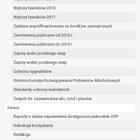
dane osobowe muszą być usunięte w
celu wywiązania się z obowiązku
Wybory ławników 2015
wynikającego z przepisów prawa;
Wybory ławników 2011
prawo do żądania ograniczenia
Zadania współfinansowane ze środków zewnętrznych
przetwarzania danych osobowych na
podstawie art. 18 RODO, w przypadku gdy:
Zamówienia publiczne od 2016 r.
osoba, której dane dotyczą
Zamówienia publiczne do 2015 r.
kwestionuje prawidłowość danych
Zapisy audio przebiegu sesji
osobowych – na okres pozwalający
administratorowi sprawdzić
Zapisy wideo przebiegu sesji
prawidłowość tych danych,
Ochrona sygnalistów
przetwarzanie danych jest niezgodne
Gminna Komisja Rozwiązywania Problemów Alkoholowych
z prawem, a osoba, której dane
Standardy ochrony małoletnich
dotyczą, sprzeciwia się usunięciu
danych, żądając w zamian ich
Zespół ds. nazewnictwa ulic, rond i placów.
ograniczenia,
Serwis
administrator nie potrzebuje już
Raporty o stanie zapewnienia dostępności jednostek OSP
danych dla swoich celów, ale osoba,
której dane dotyczą, potrzebuje ich do
Instrukcja korzystania
ustalenia, obrony lub dochodzenia
Redakcja
roszczeń,