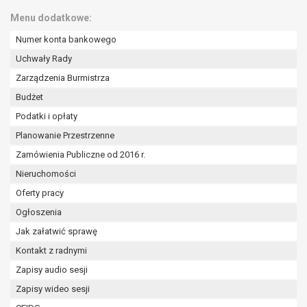
wykonania zadania realizowanego w
Menu dodatkowe:
interesie publicznym lub w ramach
sprawowania władzy publicznej
Numer konta bankowego
powierzonej administratorowi bądź
Uchwały Rady
niezbędność przetwarzania do celów
Zarządzenia Burmistrza
wynikających z prawnie
uzasadnionych interesów
Budżet
realizowanych przez administratora
Podatki i opłaty
lub przez stronę trzecią.
Planowanie Przestrzenne
Z przyczyn związanych z Pani/Pana
Zamówienia Publiczne od 2016 r.
szczególną sytuacją. W razie wniesienia
sprzeciwu, administrator nie może już
Nieruchomości
przetwarzać tych danych osobowych, chyba
Oferty pracy
że wykaże on istnienie ważnych prawnie
Ogłoszenia
uzasadnionych podstaw do przetwarzania,
nadrzędnych wobec interesów, praw i
Jak załatwić sprawę
wolności osoby, której dane dotyczą, lub
Kontakt z radnymi
podstaw do ustalenia, dochodzenia lub
Zapisy audio sesji
obrony roszczeń.
Zapisy wideo sesji