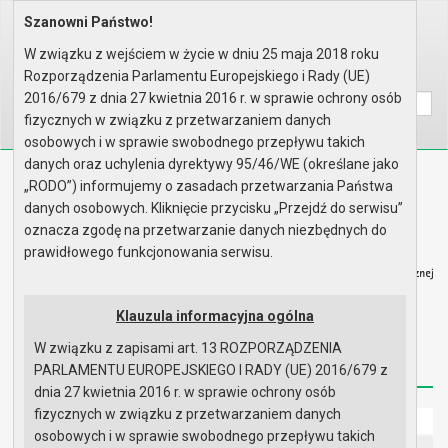
Szanowni Państwo!
Home
Organy
Rada Miejska
VI kadencja Rady Miejskiej
Kontrole przeprowadzone przez ..
W związku z wejściem w życie w dniu 25 maja 2018 roku
Rozporządzenia Parlamentu Europejskiego i Rady (UE)
Wyszukaj na stronie:
A
A
A
2016/679 z dnia 27 kwietnia 2016 r. w sprawie ochrony osób
fizycznych w związku z przetwarzaniem danych
osobowych i w sprawie swobodnego przepływu takich
danych oraz uchylenia dyrektywy 95/46/WE (określane jako
Biuletyn Informacji Publicznej
„RODO”) informujemy o zasadach przetwarzania Państwa
Urząd Miasta i Gminy w Gryfinie
danych osobowych. Kliknięcie przycisku „Przejdź do serwisu”
oznacza zgodę na przetwarzanie danych niezbędnych do
prawidłowego funkcjonowania serwisu.
Klauzula informacyjna ogólna
Strona główna
Mapa serwisu
Aktualności
W związku z zapisami art. 13 ROZPORZĄDZENIA
Redakcja
Instrukcja korzystania
Dostępność
PARLAMENTU EUROPEJSKIEGO I RADY (UE) 2016/679 z
dnia 27 kwietnia 2016 r. w sprawie ochrony osób
fizycznych w związku z przetwarzaniem danych
Strona główna
osobowych i w sprawie swobodnego przepływu takich