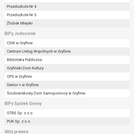
tym również profilowaniu.
Przedszkole Nr 4
Przedszkole Nr 5
Żłobek Miejski
BIPy Jednostek
CSiR w Gryfinie
Centrum Usług Wspólnych w Gryfinie
Biblioteka Publiczna
Gryfiński Dom Kultury
OPS w Gryfinie
Senior + w Gryfinie
Środowiskowy Dom Samopomocy w Gryfinie
BIPy Spółek Gminy
GTBS Sp. z o.o.
PUK Sp. z o.o.
Akty prawne