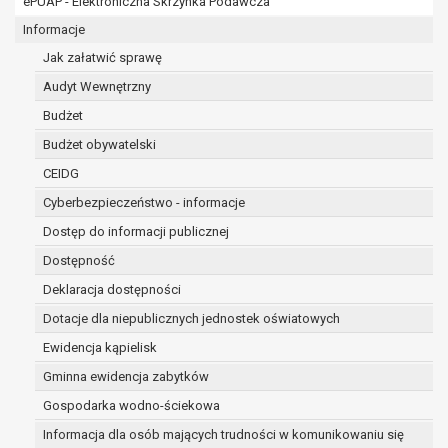
ePUAP - Elektroniczna Skrzynka Podawcza
osobowe w imieniu administratora na
podstawie zawartej z nim umowy
Informacje
powierzenia przetwarzania danych
Jak załatwić sprawę
osobowych;
Audyt Wewnętrzny
podmioty upoważnione do odbioru danych
osobowych na podstawie odpowiednich
Budżet
przepisów prawa.
Budżet obywatelski
Pani/Pana dane osobowe będą przetwarzane
CEIDG
przez okres niezbędny do realizacji celu dla jakiego
zostały zebrane oraz zgodnie z terminami
Cyberbezpieczeństwo - informacje
archiwizacji określonymi przez przepisy prawa
Dostęp do informacji publicznej
powszechnie obowiązującego.
Dostępność
W przypadku, gdy dane osobowe przetwarzane są
na podstawie zgody osoby, której dane dotyczą
Deklaracja dostępności
przetwarzanie odbywa się do czasu wycofania tej
Dotacje dla niepublicznych jednostek oświatowych
zgody.
Ewidencja kąpielisk
W przypadku, gdy dane osobowe przetwarzane są
Gminna ewidencja zabytków
w celu zawarcia i realizacji umowy przetwarzanie
odbywa się przez okres niezbędny do realizacji
Gospodarka wodno-ściekowa
zawartej umowy, a po tym czasie w zakresie
Informacja dla osób mających trudności w komunikowaniu się
wymaganym przez przepisy prawa lub dla