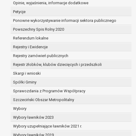
dane są nieprawidłowe lub
Opinie, wyjaśnienia, informacje dodatkowe
niekompletne;
Petycje
prawo do żądania usunięcia danych
Ponowne wykorzystywanie informacji sektora publicznego
osobowych (tzw. prawo do bycia
Powszechny Spis Rolny 2020
zapomnianym) na podstawie art. 17 RODO,
w przypadku gdy:
Referendum lokalne
dane nie są już niezbędne do celów,
Rejestry i Ewidencje
dla których były zebrane lub w inny
Rejestry zamówień publicznych
sposób przetwarzane,
osoba, której dane dotyczą, wniosła
Rejestr żłobków, klubów dziecięcych i przedszkoli
sprzeciw wobec przetwarzania
Skargi i wnioski
danych osobowych,
Spółki Gminy
osoba, której dane dotyczą wycofała
zgodę na przetwarzanie danych
Sprawozdania z Programów Współpracy
osobowych, która jest podstawą
Szczeciński Obszar Metropolitalny
przetwarzania danych i nie ma innej
Wybory
podstawy prawnej przetwarzania
danych,
Wybory ławników 2023
dane osobowe przetwarzane są
Wybory uzupełniające ławników 2021 r.
niezgodnie z prawem,
Wybory ławników 2019