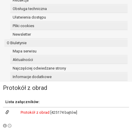
Redakcja
osoba, której dane dotyczą, wniosła
Obsługa techniczna
sprzeciw wobec przetwarzania
Ułatwienia dostępu
danych - do czasu ustalenia czy
prawnie uzasadnione podstawy po
Pliki cookies
stronie administratora są nadrzędne
Newsletter
wobec podstawy sprzeciwu;
O Biuletynie
prawo do przenoszenia danych na
podstawie art. 20 RODO, w przypadku gdy
Mapa serwisu
łącznie spełnione są następujące przesłanki:
Aktualności
przetwarzanie danych odbywa się na
Najczęściej odwiedzane strony
podstawie umowy zawartej z osobą,
której dane dotyczą lub na podstawie
Informacje dodatkowe
zgody wyrażonej przez tą osobę,
Protokół z obrad
przetwarzanie odbywa się w sposób
zautomatyzowany;
prawo sprzeciwu wobec przetwarzania
Lista załączników:
danych na podstawie art. 21 RODO, wobec
Protokół z obrad
[425174 bajtów]
przetwarzania danych osobowych, którego
podstawą prawną jest:
niezbędność przetwarzania do