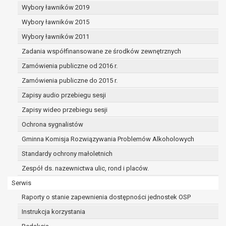
dane osobowe muszą być usunięte w
Wybory ławników 2019
celu wywiązania się z obowiązku
Wybory ławników 2015
wynikającego z przepisów prawa;
prawo do żądania ograniczenia
Wybory ławników 2011
przetwarzania danych osobowych na
Zadania współfinansowane ze środków zewnętrznych
podstawie art. 18 RODO, w przypadku gdy:
Zamówienia publiczne od 2016 r.
osoba, której dane dotyczą
kwestionuje prawidłowość danych
Zamówienia publiczne do 2015 r.
osobowych – na okres pozwalający
Zapisy audio przebiegu sesji
administratorowi sprawdzić
Zapisy wideo przebiegu sesji
prawidłowość tych danych,
przetwarzanie danych jest niezgodne
Ochrona sygnalistów
z prawem, a osoba, której dane
Gminna Komisja Rozwiązywania Problemów Alkoholowych
dotyczą, sprzeciwia się usunięciu
Standardy ochrony małoletnich
danych, żądając w zamian ich
ograniczenia,
Zespół ds. nazewnictwa ulic, rond i placów.
administrator nie potrzebuje już
Serwis
danych dla swoich celów, ale osoba,
Raporty o stanie zapewnienia dostępności jednostek OSP
której dane dotyczą, potrzebuje ich do
ustalenia, obrony lub dochodzenia
Instrukcja korzystania
roszczeń,