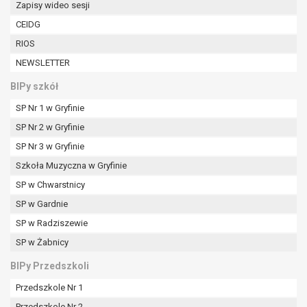
Zapisy wideo sesji
W przypadku gdy przetwarzanie danych
osobowych odbywa się na podstawie zgody osoby
CEIDG
na przetwarzanie danych osobowych (art. 6 ust. 1
RIOS
lit a RODO), przysługuje Pani/Panu prawo do
NEWSLETTER
cofnięcia tej zgody w dowolnym momencie.
Cofnięcie to nie ma wpływu na zgodność
BIPy szkół
przetwarzania, którego dokonano na podstawie
SP Nr 1 w Gryfinie
zgody przed jej cofnięciem.
Przysługuje Pani/Panu prawo wniesienia skargi do
SP Nr 2 w Gryfinie
organu nadzorczego na niezgodne z prawem
SP Nr 3 w Gryfinie
przetwarzanie Pani/Pana danych osobowych
Szkoła Muzyczna w Gryfinie
przez administratora.
SP w Chwarstnicy
Organem właściwym do wniesienia skargi jest
Prezes Urzędu Ochrony Danych Osobowych.
SP w Gardnie
W zależności od sfery, w której przetwarzane są
SP w Radziszewie
dane osobowe, podanie danych osobowych jest
SP w Żabnicy
dobrowolne albo jest wymogiem ustawowym lub
umownym.
BIPy Przedszkoli
Pani/Pana dane nie będą poddawane
Przedszkole Nr 1
zautomatyzowanemu podejmowaniu decyzji, w
Przedszkole Nr 2