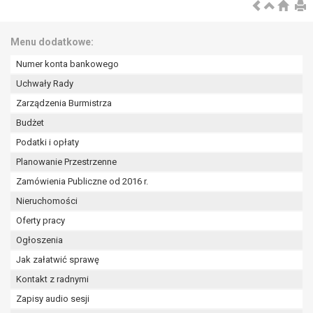
wykonania zadania realizowanego w
interesie publicznym lub w ramach
sprawowania władzy publicznej
Menu dodatkowe:
powierzonej administratorowi bądź
Numer konta bankowego
niezbędność przetwarzania do celów
wynikających z prawnie
Uchwały Rady
uzasadnionych interesów
Zarządzenia Burmistrza
realizowanych przez administratora
Budżet
lub przez stronę trzecią.
Podatki i opłaty
Z przyczyn związanych z Pani/Pana
szczególną sytuacją. W razie wniesienia
Planowanie Przestrzenne
sprzeciwu, administrator nie może już
Zamówienia Publiczne od 2016 r.
przetwarzać tych danych osobowych, chyba
Nieruchomości
że wykaże on istnienie ważnych prawnie
uzasadnionych podstaw do przetwarzania,
Oferty pracy
nadrzędnych wobec interesów, praw i
Ogłoszenia
wolności osoby, której dane dotyczą, lub
Jak załatwić sprawę
podstaw do ustalenia, dochodzenia lub
Kontakt z radnymi
obrony roszczeń.
Zapisy audio sesji