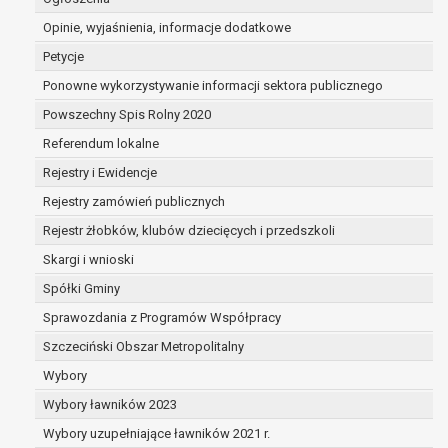
dane są nieprawidłowe lub
Opinie, wyjaśnienia, informacje dodatkowe
niekompletne;
prawo do żądania usunięcia danych
Petycje
osobowych (tzw. prawo do bycia
Ponowne wykorzystywanie informacji sektora publicznego
zapomnianym) na podstawie art. 17 RODO,
Powszechny Spis Rolny 2020
w przypadku gdy:
dane nie są już niezbędne do celów,
Referendum lokalne
dla których były zebrane lub w inny
Rejestry i Ewidencje
sposób przetwarzane,
Rejestry zamówień publicznych
osoba, której dane dotyczą, wniosła
sprzeciw wobec przetwarzania
Rejestr żłobków, klubów dziecięcych i przedszkoli
danych osobowych,
Skargi i wnioski
osoba, której dane dotyczą wycofała
Spółki Gminy
zgodę na przetwarzanie danych
osobowych, która jest podstawą
Sprawozdania z Programów Współpracy
przetwarzania danych i nie ma innej
Szczeciński Obszar Metropolitalny
podstawy prawnej przetwarzania
Wybory
danych,
Wybory ławników 2023
dane osobowe przetwarzane są
niezgodnie z prawem,
Wybory uzupełniające ławników 2021 r.