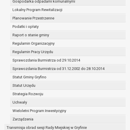
Gospodarka odpadami komunalnymi
(merytorycznych), a także obowiązków i
zadań zleconych przez instytucje
Lokalny Program Rewitalizacji
nadrzędne wobec Gminy;
Planowanie Przestrzenne
zawarcia i realizacji umów;
Podatki i opłaty
ochrony żywotnych interesów osoby, której
Raport o stanie gminy
dane dotyczą, lub innej osoby fizycznej;
wykonania zadania realizowanego w
Regulamin Organizacyjny
interesie publicznym lub w ramach
Regulamin Pracy Urzędu
sprawowania władzy publicznej
Sprawozdania Burmistrza od 29.10.2014
powierzonej administratorowi;
w pozostałych przypadkach dane osobowe
Sprawozdania Burmistrza od 31.12.2002 do 28.10.2014
przetwarzane są wyłącznie na podstawie
Statut Gminy Gryfino
wcześniej udzielonej zgody w zakresie i celu
Statut Urzędu
określonym w treści zgody.
W związku z przetwarzaniem danych w celu
Strategia Rozwoju
wskazanym w pkt. 3, dane osobowe mogą być
Uchwały
udostępniane innym upoważnionym odbiorcom lub
Wieloletni Program Inwestycyjny
kategoriom odbiorców danych osobowych.
Odbiorcami mogą być:
Zarządzenia
podmioty, które przetwarzają dane
Transmisja obrad sesji Rady Miejskiej w Gryfinie