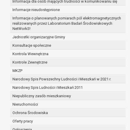
Informacja dla osób mających trudności w komunikowaniu się
zabezpieczenia ewentualnych roszczeń, a w
Informacje nieudostępnione
przypadku wyrażenia zgody na przetwarzanie
danych po zakończeniu i rozliczeniu umowy, do
Informacje o planowanych pomiarach pól elektromagnetycznych
realizowanych przez Laboratorium Badań Środowiskowych
czasu wycofania tej zgody.
NetWorkS!
Ponadto w przypadku umów o dofinansowanie
dane osobowe od momentu pozyskania
Jednostki organizacyjne Gminy
przechowywane są przez okres wynikający z
Konsultacje społeczne
umowy o dofinansowanie zawartej między
Kontrola Wewnętrzna
beneficjentem a określoną instytucją, trwałości
Kontrole Zewnętrzne
danego projektu i konieczności zachowania
dokumentacji projektu do celów kontrolnych.
MKZP
W związku z przetwarzaniem przez
Narodowy Spis Powszechny Ludności i Mieszkań w 2021 r.
administratora danych osobowych przysługuje
Narodowy Spis Ludności i Mieszkań 2011
Pani/Panu:
prawo dostępu do treści danych oraz
Niepubliczny zasób mieszkaniowy
otrzymywania ich kopii na podstawie art. 15
Nieruchomości
RODO;
Ochrona Środowiska
prawo do żądania sprostowania danych na
podstawie art. 16 RODO,
Oferty pracy
w przypadku gdy:
Ogłoszenia