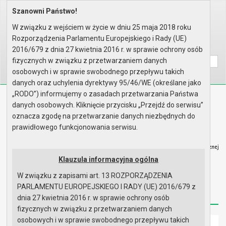
Szanowni Państwo!
Home
Organy
Rada Miejska
VI kadencja Rady Miejskiej
Sesje Rady Miejskiej
XXII sesja Rady - 18.06.2012, ..
W związku z wejściem w życie w dniu 25 maja 2018 roku
Protokół z obrad
Rozporządzenia Parlamentu Europejskiego i Rady (UE)
Wyszukaj na stronie:
A
2016/679 z dnia 27 kwietnia 2016 r. w sprawie ochrony osób
A
A
fizycznych w związku z przetwarzaniem danych
osobowych i w sprawie swobodnego przepływu takich
danych oraz uchylenia dyrektywy 95/46/WE (określane jako
„RODO”) informujemy o zasadach przetwarzania Państwa
Biuletyn Informacji Publicznej
danych osobowych. Kliknięcie przycisku „Przejdź do serwisu”
Urząd Miasta i Gminy w Gryfinie
oznacza zgodę na przetwarzanie danych niezbędnych do
prawidłowego funkcjonowania serwisu.
Klauzula informacyjna ogólna
W związku z zapisami art. 13 ROZPORZĄDZENIA
Strona główna
Mapa serwisu
Aktualności
PARLAMENTU EUROPEJSKIEGO I RADY (UE) 2016/679 z
Redakcja
Instrukcja korzystania
Dostępność
dnia 27 kwietnia 2016 r. w sprawie ochrony osób
fizycznych w związku z przetwarzaniem danych
osobowych i w sprawie swobodnego przepływu takich
Strona główna