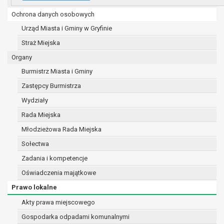
UMiG - telefony wewnętrzne
e-mail:
burmistrz@gryfino.pl
Ochrona danych osobowych
Dane kontaktowe Inspektora Ochrony Danych:
Urząd Miasta i Gminy w Gryfinie
telefon: 91 416 20 11
e-mail:
iod@gryfino.pl
Straż Miejska
Pani/Pana dane osobowe przetwarzane są zgodnie z ob
Organy
celu:
Burmistrz Miasta i Gminy
realizacji zadań wynikających z przepisów prawa, a
Zastępcy Burmistrza
marca 1990 r. o samorządzie gminnym (Dz.U. z 2017
szeregu ustaw kompetencyjnych (merytorycznych),
Wydziały
zleconych przez instytucje nadrzędne wobec Gminy
Rada Miejska
zawarcia i realizacji umów;
Młodzieżowa Rada Miejska
ochrony żywotnych interesów osoby, której dane doty
wykonania zadania realizowanego w interesie pub
Sołectwa
władzy publicznej powierzonej administratorowi;
Zadania i kompetencje
w pozostałych przypadkach dane osobowe przetwa
Oświadczenia majątkowe
wcześniej udzielonej zgody w zakresie i celu określ
W związku z przetwarzaniem danych w celu wskazanym w
Prawo lokalne
udostępniane innym upoważnionym odbiorcom lub kateg
Akty prawa miejscowego
osobowych. Odbiorcami mogą być:
Gospodarka odpadami komunalnymi
podmioty, które przetwarzają dane osobowe w imie