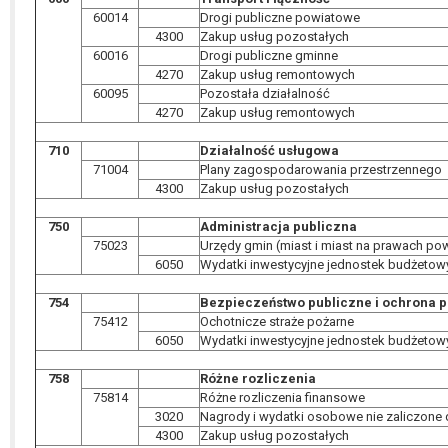
60014
Drogi publiczne powiatowe
4300
Zakup usług pozostałych
60016
Drogi publiczne gminne
4270
Zakup usług remontowych
60095
Pozostała działalność
4270
Zakup usług remontowych
710
Działalność usługowa
71004
Plany zagospodarowania przestrzennego
4300
Zakup usług pozostałych
750
Administracja publiczna
75023
Urzędy gmin (miast i miast na prawach pow
6050
Wydatki inwestycyjne jednostek budżetow
754
Bezpieczeństwo publiczne i ochrona 
75412
Ochotnicze straże pożarne
6050
Wydatki inwestycyjne jednostek budżetow
758
Różne rozliczenia
75814
Różne rozliczenia finansowe
3020
Nagrody i wydatki osobowe nie zaliczone
4300
Zakup usług pozostałych