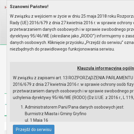
Szanowni Państwo!
Home
Prawo lokalne
Uchwały
Uchwały podjęte w roku 2004
Sesja nr XXI
W związku z wejściem w życie w dniu 25 maja 2018 roku Rozporz
Rady (UE) 2016/679 z dnia 27 kwietnia 2016 r. w sprawie ochrony
Wyszukaj na stronie:
A
A
A
przetwarzaniem danych osobowych i w sprawie swobodnego prze
dyrektywy 95/46/WE (określane jako „RODO”) informujemy o za
danych osobowych. Kliknięcie przycisku „Przejdź do serwisu” oz
niezbędnych do prawidłowego funkcjonowania serwisu.
Biuletyn Informacji Publicznej
Urząd Miasta i Gminy w Gryfinie
Klauzula informacyjna ogól
W związku z zapisami art. 13 ROZPORZĄDZENIA PARLAMENTU
2016/679 z dnia 27 kwietnia 2016 r. w sprawie ochrony osób fi
przetwarzaniem danych osobowych i w sprawie swobodnego pr
uchylenia dyrektywy 95/46/WE (RODO) (Dz.U.UE. z 2016 r., L 119,
Strona główna
Mapa serwisu
Aktualności
Administratorem Pani/Pana danych osobowych jest:
Redakcja
Instrukcja korzystania
Dostępność
Burmistrz Miasta i Gminy Gryfino
ul. 1 Maja 16
Strona główna
74 -100 Gryfino
Przejdź do serwisu
telefon: 91 416 20 11