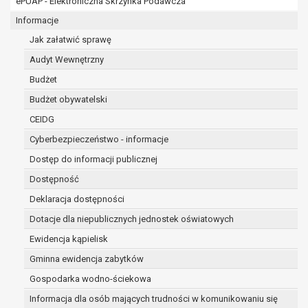
ePUAP - Elektroniczna Skrzynka Podawcza
RODO;
prawo do żądania sprostowania danych na podstaw
Informacje
w przypadku gdy:
Jak załatwić sprawę
dane są nieprawidłowe lub niekompletne;
Audyt Wewnętrzny
prawo do żądania usunięcia danych osobowych (tz
na podstawie art. 17 RODO, w przypadku gdy:
Budżet
dane nie są już niezbędne do celów, dla któr
Budżet obywatelski
przetwarzane,
CEIDG
osoba, której dane dotyczą, wniosła sprzec
osobowych,
Cyberbezpieczeństwo - informacje
osoba, której dane dotyczą wycofała zgodę 
Dostęp do informacji publicznej
osobowych, która jest podstawą przetwarzan
Dostępność
prawnej przetwarzania danych,
dane osobowe przetwarzane są niezgodnie 
Deklaracja dostępności
dane osobowe muszą być usunięte w celu wy
Dotacje dla niepublicznych jednostek oświatowych
wynikającego z przepisów prawa;
Ewidencja kąpielisk
prawo do żądania ograniczenia przetwarzania dan
Gminna ewidencja zabytków
18 RODO, w przypadku gdy:
osoba, której dane dotyczą kwestionuje pr
Gospodarka wodno-ściekowa
okres pozwalający administratorowi sprawdz
Informacja dla osób mających trudności w komunikowaniu się
przetwarzanie danych jest niezgodne z prawe