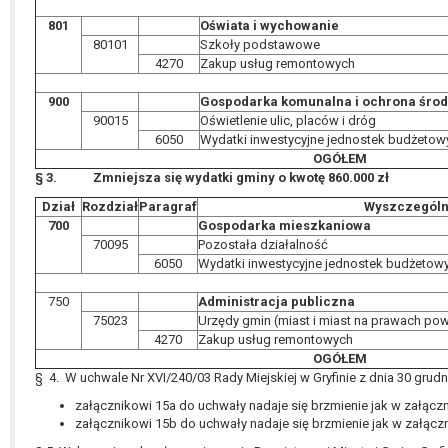
801
Oświata i wychowanie
80101
Szkoły podstawowe
4270
Zakup usług remontowych
900
Gospodarka komunalna i ochrona śro
90015
Oświetlenie ulic, placów i dróg
6050
Wydatki inwestycyjne jednostek budżetow
OGÓŁEM
§ 3. Zmniejsza się wydatki gminy o kwotę 860.000 zł
Dział
Rozdział
Paragraf
Wyszczególn
700
Gospodarka mieszkaniowa
70095
Pozostała działalność
6050
Wydatki inwestycyjne jednostek budżetow
750
Administracja publiczna
75023
Urzędy gmin (miast i miast na prawach pow
4270
Zakup usług remontowych
OGÓŁEM
§ 4. W uchwale Nr XVI/240/03 Rady Miejskiej w Gryfinie z dnia 30 grudn
załącznikowi 15a do uchwały nadaje się brzmienie jak w załączni
załącznikowi 15b do uchwały nadaje się brzmienie jak w załączni