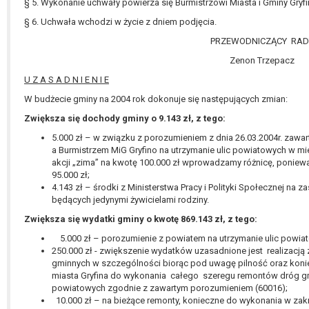
§ 5. Wykonanie uchwały powierza się Burmistrzowi Miasta i Gminy Gryfi
§ 6. Uchwała wchodzi w życie z dniem podjęcia.
PRZEWODNICZĄCY RAD
Zenon Trzepacz
U Z A S A D N I E N I E
W budżecie gminy na 2004 rok dokonuje się następujących zmian:
Zwiększa się dochody gminy o 9.143 zł, z tego:
5.000 zł – w związku z porozumieniem z dnia 26.03.2004r. zaw
a Burmistrzem MiG Gryfino na utrzymanie ulic powiatowych w mieśc
akcji „zima” na kwotę 100.000 zł wprowadzamy różnicę, ponie
95.000 zł;
4.143 zł – środki z Ministerstwa Pracy i Polityki Społecznej na z
będących jedynymi żywicielami rodziny.
Zwiększa się wydatki gminy o kwotę 869.143 zł, z tego:
5.000 zł – porozumienie z powiatem na utrzymanie ulic powiato
250.000 zł - zwiększenie wydatków uzasadnione jest realizacją
gminnych w szczególności biorąc pod uwagę pilność oraz koni
miasta Gryfina do wykonania całego szeregu remontów dróg g
powiatowych zgodnie z zawartym porozumieniem (60016);
10.000 zł – na bieżące remonty, konieczne do wykonania w zakr