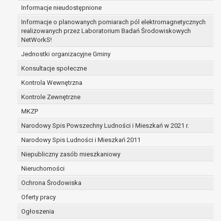
Informacje nieudostępnione
sprzeciwia się usunięciu danych, żądając w z
administrator nie potrzebuje już danych dla s
Informacje o planowanych pomiarach pól elektromagnetycznych
dotyczą, potrzebuje ich do ustalenia, obrony
realizowanych przez Laboratorium Badań Środowiskowych
NetWorkS!
osoba, której dane dotyczą, wniosła sprzeci
czasu ustalenia czy prawnie uzasadnione po
Jednostki organizacyjne Gminy
są nadrzędne wobec podstawy sprzeciwu;
Konsultacje społeczne
prawo do przenoszenia danych na podstawie art. 2
Kontrola Wewnętrzna
spełnione są następujące przesłanki:
przetwarzanie danych odbywa się na podstaw
Kontrole Zewnętrzne
dane dotyczą lub na podstawie zgody wyrażo
MKZP
przetwarzanie odbywa się w sposób zauto
Narodowy Spis Powszechny Ludności i Mieszkań w 2021 r.
prawo sprzeciwu wobec przetwarzania danych na p
przetwarzania danych osobowych, którego podstaw
Narodowy Spis Ludności i Mieszkań 2011
niezbędność przetwarzania do wykonania za
Niepubliczny zasób mieszkaniowy
publicznym lub w ramach sprawowania władz
Nieruchomości
administratorowi bądź
niezbędność przetwarzania do celów wynika
Ochrona Środowiska
interesów realizowanych przez administratora
Oferty pracy
Z przyczyn związanych z Pani/Pana szczególną syt
Ogłoszenia
sprzeciwu, administrator nie może już przetwarza