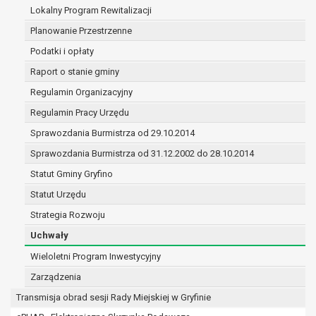
zawartej z nim umowy powierzenia przetwarzania
Lokalny Program Rewitalizacji
podmioty upoważnione do odbioru danych osobowy
Planowanie Przestrzenne
przepisów prawa.
Podatki i opłaty
Pani/Pana dane osobowe będą przetwarzane przez okres n
jakiego zostały zebrane oraz zgodnie z terminami archiwi
Raport o stanie gminy
prawa powszechnie obowiązującego.
Regulamin Organizacyjny
W przypadku, gdy dane osobowe przetwarzane są na pods
Regulamin Pracy Urzędu
dotyczą przetwarzanie odbywa się do czasu wycofania te
W przypadku, gdy dane osobowe przetwarzane są w celu z
Sprawozdania Burmistrza od 29.10.2014
przetwarzanie odbywa się przez okres niezbędny do reali
Sprawozdania Burmistrza od 31.12.2002 do 28.10.2014
czasie w zakresie wymaganym przez przepisy prawa lub
Statut Gminy Gryfino
roszczeń, a w przypadku wyrażenia zgody na przetwarzan
rozliczeniu umowy, do czasu wycofania tej zgody.
Statut Urzędu
Ponadto w przypadku umów o dofinansowanie dane oso
Strategia Rozwoju
przechowywane są przez okres wynikający z umowy o do
Uchwały
beneficjentem a określoną instytucją, trwałości danego p
dokumentacji projektu do celów kontrolnych.
Wieloletni Program Inwestycyjny
W związku z przetwarzaniem przez administratora dany
Zarządzenia
Pani/Panu:
Transmisja obrad sesji Rady Miejskiej w Gryfinie
prawo dostępu do treści danych oraz otrzymywania i