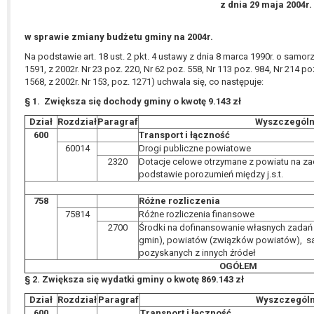
z dnia 29 maja 2004r.
w sprawie zmiany budżetu gminy na 2004r.
Na podstawie art. 18 ust. 2 pkt. 4 ustawy z dnia 8 marca 1990r. o samorz
1591, z 2002r. Nr 23 poz. 220, Nr 62 poz. 558, Nr 113 poz. 984, Nr 214 po
1568, z 2002r. Nr 153, poz. 1271) uchwala się, co następuje:
§ 1. Zwiększa się dochody gminy o kwotę 9.143 zł
Dział
Rozdział
Paragraf
Wyszczególn
600
Transport i łączność
60014
Drogi publiczne powiatowe
2320
Dotacje celowe otrzymane z powiatu na za
podstawie porozumień między j.s.t.
758
Różne rozliczenia
75814
Różne rozliczenia finansowe
2700
Środki na dofinansowanie własnych zadań
gmin), powiatów (związków powiatów), 
pozyskanych z innych źródeł
OGÓŁEM
§ 2. Zwiększa się wydatki gminy o kwotę 869.143 zł
Dział
Rozdział
Paragraf
Wyszczególn
600
Transport i łączność