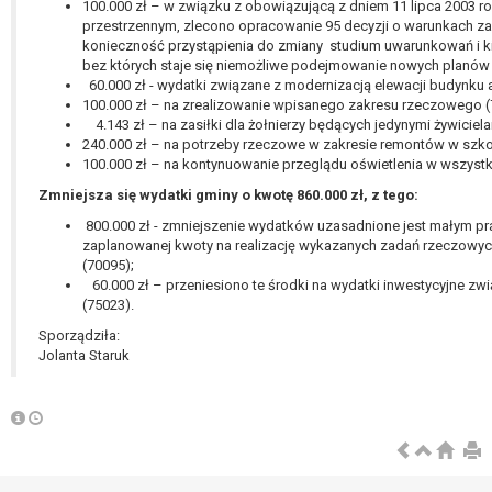
100.000 zł – w związku z obowiązującą z dniem 11 lipca 2003 
przestrzennym, zlecono opracowanie 95 decyzji o warunkach z
konieczność przystąpienia do zmiany studium uwarunkowań i 
bez których staje się niemożliwe podejmowanie nowych planów
60.000 zł - wydatki związane z modernizacją elewacji budynku 
100.000 zł – na zrealizowanie wpisanego zakresu rzeczowego (
4.143 zł – na zasiłki dla żołnierzy będących jedynymi żywiciela
240.000 zł – na potrzeby rzeczowe w zakresie remontów w szko
100.000 zł – na kontynuowanie przeglądu oświetlenia w wszyst
Zmniejsza się wydatki gminy o kwotę 860.000 zł, z tego:
800.000 zł - zmniejszenie wydatków uzasadnione jest małym
zaplanowanej kwoty na realizację wykazanych zadań rzeczowych 
(70095);
60.000 zł – przeniesiono te środki na wydatki inwestycyjne z
(75023).
Sporządziła:
Jolanta Staruk