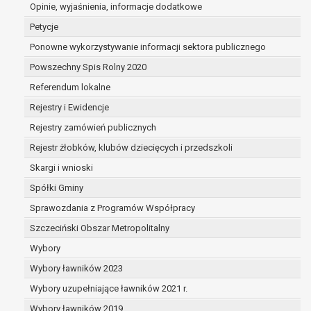
wykaże on istnienie ważnych prawnie uzasadniony
Opinie, wyjaśnienia, informacje dodatkowe
nadrzędnych wobec interesów, praw i wolności osoby
Petycje
podstaw do ustalenia, dochodzenia lub obrony rosz
Ponowne wykorzystywanie informacji sektora publicznego
Powszechny Spis Rolny 2020
W przypadku gdy przetwarzanie danych osobowych odbyw
Referendum lokalne
na przetwarzanie danych osobowych (art. 6 ust. 1 lit a R
do cofnięcia tej zgody w dowolnym momencie. Cofnięcie
Rejestry i Ewidencje
przetwarzania, którego dokonano na podstawie zgody prze
Rejestry zamówień publicznych
Przysługuje Pani/Panu prawo wniesienia skargi do organ
Rejestr żłobków, klubów dziecięcych i przedszkoli
prawem przetwarzanie Pani/Pana danych osobowych prze
Organem właściwym do wniesienia skargi jest Prezes U
Skargi i wnioski
W zależności od sfery, w której przetwarzane są dane o
Spółki Gminy
jest dobrowolne albo jest wymogiem ustawowym lub u
Sprawozdania z Programów Współpracy
Pani/Pana dane nie będą poddawane zautomatyzowanem
również profilowaniu.
Szczeciński Obszar Metropolitalny
Wybory
Wybory ławników 2023
Wybory uzupełniające ławników 2021 r.
Wybory ławników 2019