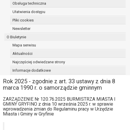
Obsługa techniczna
osoba, której dane dotyczą, wniosła
sprzeciw wobec przetwarzania
Ułatwienia dostępu
danych - do czasu ustalenia czy
Pliki cookies
prawnie uzasadnione podstawy po
Newsletter
stronie administratora są nadrzędne
wobec podstawy sprzeciwu;
O Biuletynie
prawo do przenoszenia danych na
Mapa serwisu
podstawie art. 20 RODO, w przypadku gdy
Aktualności
łącznie spełnione są następujące przesłanki:
przetwarzanie danych odbywa się na
Najczęściej odwiedzane strony
podstawie umowy zawartej z osobą,
Informacje dodatkowe
której dane dotyczą lub na podstawie
Rok 2025 - zgodnie z art. 33 ustawy z dnia 8
zgody wyrażonej przez tą osobę,
marca 1990 r. o samorządzie gminnym
przetwarzanie odbywa się w sposób
zautomatyzowany;
ZARZĄDZENIE Nr 120.76.2025 BURMISTRZA MIASTA I
prawo sprzeciwu wobec przetwarzania
GMINY GRYFINO z dnia 10 września 2025 r. w sprawie
danych na podstawie art. 21 RODO, wobec
wprowadzenia zmian do Regulaminu pracy w Urzędzie
przetwarzania danych osobowych, którego
Miasta i Gminy w Gryfinie
podstawą prawną jest:
niezbędność przetwarzania do