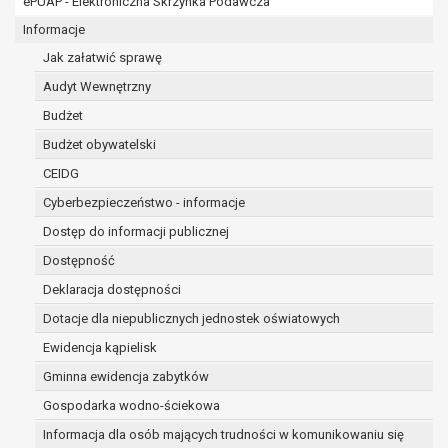
ePUAP - Elektroniczna Skrzynka Podawcza
osobowe w imieniu administratora na
podstawie zawartej z nim umowy
Informacje
powierzenia przetwarzania danych
Jak załatwić sprawę
osobowych;
Audyt Wewnętrzny
podmioty upoważnione do odbioru danych
osobowych na podstawie odpowiednich
Budżet
przepisów prawa.
Budżet obywatelski
Pani/Pana dane osobowe będą przetwarzane
CEIDG
przez okres niezbędny do realizacji celu dla jakiego
zostały zebrane oraz zgodnie z terminami
Cyberbezpieczeństwo - informacje
archiwizacji określonymi przez przepisy prawa
Dostęp do informacji publicznej
powszechnie obowiązującego.
Dostępność
W przypadku, gdy dane osobowe przetwarzane są
na podstawie zgody osoby, której dane dotyczą
Deklaracja dostępności
przetwarzanie odbywa się do czasu wycofania tej
Dotacje dla niepublicznych jednostek oświatowych
zgody.
Ewidencja kąpielisk
W przypadku, gdy dane osobowe przetwarzane są
Gminna ewidencja zabytków
w celu zawarcia i realizacji umowy przetwarzanie
odbywa się przez okres niezbędny do realizacji
Gospodarka wodno-ściekowa
zawartej umowy, a po tym czasie w zakresie
Informacja dla osób mających trudności w komunikowaniu się
wymaganym przez przepisy prawa lub dla