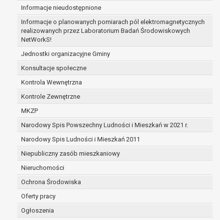
Informacje nieudostępnione
zabezpieczenia ewentualnych roszczeń, a w
przypadku wyrażenia zgody na przetwarzanie
Informacje o planowanych pomiarach pól elektromagnetycznych
danych po zakończeniu i rozliczeniu umowy, do
realizowanych przez Laboratorium Badań Środowiskowych
NetWorkS!
czasu wycofania tej zgody.
Ponadto w przypadku umów o dofinansowanie
Jednostki organizacyjne Gminy
dane osobowe od momentu pozyskania
Konsultacje społeczne
przechowywane są przez okres wynikający z
Kontrola Wewnętrzna
umowy o dofinansowanie zawartej między
beneficjentem a określoną instytucją, trwałości
Kontrole Zewnętrzne
danego projektu i konieczności zachowania
MKZP
dokumentacji projektu do celów kontrolnych.
Narodowy Spis Powszechny Ludności i Mieszkań w 2021 r.
W związku z przetwarzaniem przez
administratora danych osobowych przysługuje
Narodowy Spis Ludności i Mieszkań 2011
Pani/Panu:
Niepubliczny zasób mieszkaniowy
prawo dostępu do treści danych oraz
Nieruchomości
otrzymywania ich kopii na podstawie art. 15
RODO;
Ochrona Środowiska
prawo do żądania sprostowania danych na
Oferty pracy
podstawie art. 16 RODO,
Ogłoszenia
w przypadku gdy: