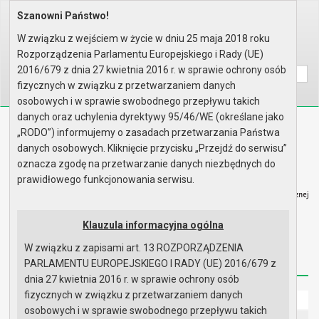
Szanowni Państwo!
Home
Prawo lokalne
Zarządzenia
Rok 2025 - zgodnie z art. 33 u..
W związku z wejściem w życie w dniu 25 maja 2018 roku
Rozporządzenia Parlamentu Europejskiego i Rady (UE)
Wyszukaj na stronie:
A
A
A
2016/679 z dnia 27 kwietnia 2016 r. w sprawie ochrony osób
fizycznych w związku z przetwarzaniem danych
osobowych i w sprawie swobodnego przepływu takich
danych oraz uchylenia dyrektywy 95/46/WE (określane jako
Biuletyn Informacji Publicznej
„RODO”) informujemy o zasadach przetwarzania Państwa
Urząd Miasta i Gminy w Gryfinie
danych osobowych. Kliknięcie przycisku „Przejdź do serwisu”
oznacza zgodę na przetwarzanie danych niezbędnych do
prawidłowego funkcjonowania serwisu.
Klauzula informacyjna ogólna
Strona główna
Mapa serwisu
Aktualności
W związku z zapisami art. 13 ROZPORZĄDZENIA
Redakcja
Instrukcja korzystania
Dostępność
PARLAMENTU EUROPEJSKIEGO I RADY (UE) 2016/679 z
dnia 27 kwietnia 2016 r. w sprawie ochrony osób
fizycznych w związku z przetwarzaniem danych
Strona główna
osobowych i w sprawie swobodnego przepływu takich