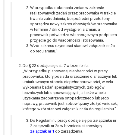
W przypadku gdy przetwarzanie danych
W przypadku dokonania zmian w zakresie
osobowych odbywa się na podstawie zgody osoby
realizowanych zadań przez pracownika w trakcie
na przetwarzanie danych osobowych (art. 6 ust. 1
trwania zatrudnienia, bezpośredni przełożony
lit a RODO), przysługuje Pani/Panu prawo do
sporządza nowy zakres obowiązków pracownika
cofnięcia tej zgody w dowolnym momencie.
w terminie 7 dni od wystąpienia zmian, a
pracownik potwierdza własnoręcznym podpisem
Cofnięcie to nie ma wpływu na zgodność
przyjęcie go do wiadomości i stosowania.
przetwarzania, którego dokonano na podstawie
Wzór zakresu czynności stanowi załącznik nr 2a
zgody przed jej cofnięciem.
do regulaminu.”
Przysługuje Pani/Panu prawo wniesienia skargi do
organu nadzorczego na niezgodne z prawem
Do § 22 dodaje się ust. 7 w brzmieniu:
przetwarzanie Pani/Pana danych osobowych
„W przypadku planowanej nieobecności w pracy
przez administratora.
pracownika, który posiada orzeczenie o znacznym lub
umiarkowanym stopniu niepełnosprawności, w celu
Organem właściwym do wniesienia skargi jest
wykonania badań specjalistycznych, zabiegów
Prezes Urzędu Ochrony Danych Osobowych.
leczniczych lub usprawniających, a także w celu
W zależności od sfery, w której przetwarzane są
uzyskania zaopatrzenia ortopedycznego lub jego
dane osobowe, podanie danych osobowych jest
naprawy, pracownik jest zobowiązany złożyć wniosek,
dobrowolne albo jest wymogiem ustawowym lub
którego wzór stanowi załącznik nr 6a do regulaminu.”
umownym.
Do Regulaminu pracy dodaje się po załączniku nr
Pani/Pana dane nie będą poddawane
2 załącznik nr 2a w brzmieniu stanowiący
zautomatyzowanemu podejmowaniu decyzji, w
załącznik nr 1
do zarządzenia.