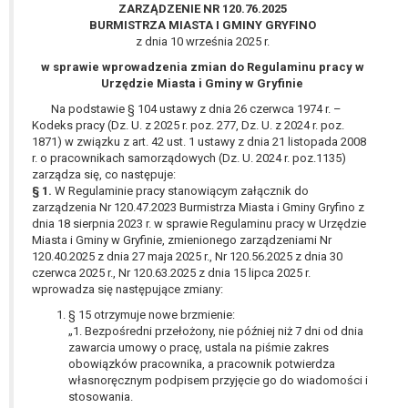
wykonania zadania realizowanego w
ZARZĄDZENIE NR 120.76.2025
BURMISTRZA MIASTA I GMINY GRYFINO
interesie publicznym lub w ramach
z dnia 10 września 2025 r.
sprawowania władzy publicznej
powierzonej administratorowi bądź
w sprawie wprowadzenia zmian do Regulaminu pracy w
Urzędzie Miasta i Gminy w Gryfinie
niezbędność przetwarzania do celów
wynikających z prawnie
Na podstawie § 104 ustawy z dnia 26 czerwca 1974 r. –
Kodeks pracy (Dz. U. z 2025 r. poz. 277, Dz. U. z 2024 r. poz.
uzasadnionych interesów
1871) w związku z art. 42 ust. 1 ustawy z dnia 21 listopada 2008
realizowanych przez administratora
r. o pracownikach samorządowych (Dz. U. 2024 r. poz.1135)
lub przez stronę trzecią.
zarządza się, co następuje:
Z przyczyn związanych z Pani/Pana
§ 1.
W Regulaminie pracy stanowiącym załącznik do
szczególną sytuacją. W razie wniesienia
zarządzenia Nr 120.47.2023 Burmistrza Miasta i Gminy Gryfino z
dnia 18 sierpnia 2023 r. w sprawie Regulaminu pracy w Urzędzie
sprzeciwu, administrator nie może już
Miasta i Gminy w Gryfinie, zmienionego zarządzeniami Nr
przetwarzać tych danych osobowych, chyba
120.40.2025 z dnia 27 maja 2025 r., Nr 120.56.2025 z dnia 30
że wykaże on istnienie ważnych prawnie
czerwca 2025 r., Nr 120.63.2025 z dnia 15 lipca 2025 r.
uzasadnionych podstaw do przetwarzania,
wprowadza się następujące zmiany:
nadrzędnych wobec interesów, praw i
§ 15 otrzymuje nowe brzmienie:
wolności osoby, której dane dotyczą, lub
„1. Bezpośredni przełożony, nie później niż 7 dni od dnia
podstaw do ustalenia, dochodzenia lub
zawarcia umowy o pracę, ustala na piśmie zakres
obowiązków pracownika, a pracownik potwierdza
obrony roszczeń.
własnoręcznym podpisem przyjęcie go do wiadomości i
stosowania.