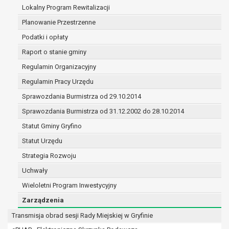
(merytorycznych), a także obowiązków i
Lokalny Program Rewitalizacji
zadań zleconych przez instytucje
Planowanie Przestrzenne
nadrzędne wobec Gminy;
Podatki i opłaty
zawarcia i realizacji umów;
ochrony żywotnych interesów osoby, której
Raport o stanie gminy
dane dotyczą, lub innej osoby fizycznej;
Regulamin Organizacyjny
wykonania zadania realizowanego w
Regulamin Pracy Urzędu
interesie publicznym lub w ramach
sprawowania władzy publicznej
Sprawozdania Burmistrza od 29.10.2014
powierzonej administratorowi;
Sprawozdania Burmistrza od 31.12.2002 do 28.10.2014
w pozostałych przypadkach dane osobowe
Statut Gminy Gryfino
przetwarzane są wyłącznie na podstawie
wcześniej udzielonej zgody w zakresie i celu
Statut Urzędu
określonym w treści zgody.
Strategia Rozwoju
W związku z przetwarzaniem danych w celu
Uchwały
wskazanym w pkt. 3, dane osobowe mogą być
Wieloletni Program Inwestycyjny
udostępniane innym upoważnionym odbiorcom lub
kategoriom odbiorców danych osobowych.
Zarządzenia
Odbiorcami mogą być:
Transmisja obrad sesji Rady Miejskiej w Gryfinie
podmioty, które przetwarzają dane