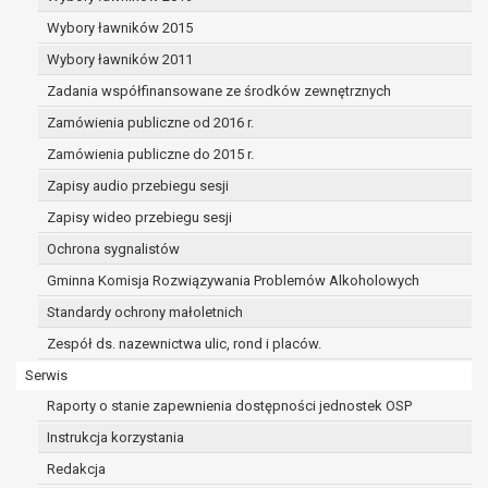
dane osobowe muszą być usunięte w
celu wywiązania się z obowiązku
Wybory ławników 2015
wynikającego z przepisów prawa;
Wybory ławników 2011
prawo do żądania ograniczenia
Zadania współfinansowane ze środków zewnętrznych
przetwarzania danych osobowych na
podstawie art. 18 RODO, w przypadku gdy:
Zamówienia publiczne od 2016 r.
osoba, której dane dotyczą
Zamówienia publiczne do 2015 r.
kwestionuje prawidłowość danych
Zapisy audio przebiegu sesji
osobowych – na okres pozwalający
administratorowi sprawdzić
Zapisy wideo przebiegu sesji
prawidłowość tych danych,
Ochrona sygnalistów
przetwarzanie danych jest niezgodne
Gminna Komisja Rozwiązywania Problemów Alkoholowych
z prawem, a osoba, której dane
Standardy ochrony małoletnich
dotyczą, sprzeciwia się usunięciu
danych, żądając w zamian ich
Zespół ds. nazewnictwa ulic, rond i placów.
ograniczenia,
Serwis
administrator nie potrzebuje już
Raporty o stanie zapewnienia dostępności jednostek OSP
danych dla swoich celów, ale osoba,
której dane dotyczą, potrzebuje ich do
Instrukcja korzystania
ustalenia, obrony lub dochodzenia
Redakcja
roszczeń,