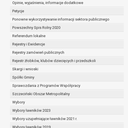
dane są nieprawidłowe lub
Opinie, wyjaśnienia, informacje dodatkowe
niekompletne;
Petycje
prawo do żądania usunięcia danych
Ponowne wykorzystywanie informacji sektora publicznego
osobowych (tzw. prawo do bycia
Powszechny Spis Rolny 2020
zapomnianym) na podstawie art. 17 RODO,
w przypadku gdy:
Referendum lokalne
dane nie są już niezbędne do celów,
Rejestry i Ewidencje
dla których były zebrane lub w inny
Rejestry zamówień publicznych
sposób przetwarzane,
osoba, której dane dotyczą, wniosła
Rejestr żłobków, klubów dziecięcych i przedszkoli
sprzeciw wobec przetwarzania
Skargi i wnioski
danych osobowych,
Spółki Gminy
osoba, której dane dotyczą wycofała
zgodę na przetwarzanie danych
Sprawozdania z Programów Współpracy
osobowych, która jest podstawą
Szczeciński Obszar Metropolitalny
przetwarzania danych i nie ma innej
Wybory
podstawy prawnej przetwarzania
danych,
Wybory ławników 2023
dane osobowe przetwarzane są
Wybory uzupełniające ławników 2021 r.
niezgodnie z prawem,
Wybory ławników 2019