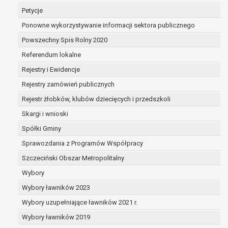
dane są nieprawidłowe lub
Petycje
niekompletne;
Ponowne wykorzystywanie informacji sektora publicznego
prawo do żądania usunięcia danych
osobowych (tzw. prawo do bycia
Powszechny Spis Rolny 2020
zapomnianym) na podstawie art. 17 RODO,
Referendum lokalne
w przypadku gdy:
Rejestry i Ewidencje
dane nie są już niezbędne do celów,
dla których były zebrane lub w inny
Rejestry zamówień publicznych
sposób przetwarzane,
Rejestr żłobków, klubów dziecięcych i przedszkoli
osoba, której dane dotyczą, wniosła
Skargi i wnioski
sprzeciw wobec przetwarzania
danych osobowych,
Spółki Gminy
osoba, której dane dotyczą wycofała
Sprawozdania z Programów Współpracy
zgodę na przetwarzanie danych
Szczeciński Obszar Metropolitalny
osobowych, która jest podstawą
przetwarzania danych i nie ma innej
Wybory
podstawy prawnej przetwarzania
Wybory ławników 2023
danych,
Wybory uzupełniające ławników 2021 r.
dane osobowe przetwarzane są
Wybory ławników 2019
niezgodnie z prawem,