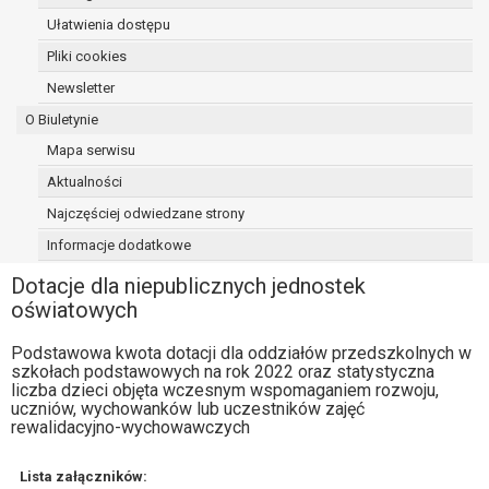
osoba, której dane dotyczą, wniosła
Ułatwienia dostępu
sprzeciw wobec przetwarzania
Pliki cookies
danych - do czasu ustalenia czy
Newsletter
prawnie uzasadnione podstawy po
stronie administratora są nadrzędne
O Biuletynie
wobec podstawy sprzeciwu;
Mapa serwisu
prawo do przenoszenia danych na
Aktualności
podstawie art. 20 RODO, w przypadku gdy
łącznie spełnione są następujące przesłanki:
Najczęściej odwiedzane strony
przetwarzanie danych odbywa się na
Informacje dodatkowe
podstawie umowy zawartej z osobą,
której dane dotyczą lub na podstawie
Dotacje dla niepublicznych jednostek
zgody wyrażonej przez tą osobę,
oświatowych
przetwarzanie odbywa się w sposób
Podstawowa kwota dotacji dla oddziałów przedszkolnych w
zautomatyzowany;
szkołach podstawowych na rok 2022 oraz statystyczna
prawo sprzeciwu wobec przetwarzania
liczba dzieci objęta wczesnym wspomaganiem rozwoju,
danych na podstawie art. 21 RODO, wobec
uczniów, wychowanków lub uczestników zajęć
przetwarzania danych osobowych, którego
rewalidacyjno-wychowawczych
podstawą prawną jest:
niezbędność przetwarzania do
Lista załączników: