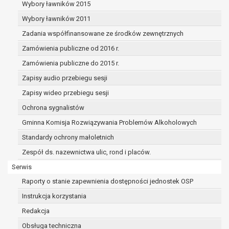
dane osobowe muszą być usunięte w
Wybory ławników 2015
celu wywiązania się z obowiązku
Wybory ławników 2011
wynikającego z przepisów prawa;
Zadania współfinansowane ze środków zewnętrznych
prawo do żądania ograniczenia
przetwarzania danych osobowych na
Zamówienia publiczne od 2016 r.
podstawie art. 18 RODO, w przypadku gdy:
Zamówienia publiczne do 2015 r.
osoba, której dane dotyczą
Zapisy audio przebiegu sesji
kwestionuje prawidłowość danych
osobowych – na okres pozwalający
Zapisy wideo przebiegu sesji
administratorowi sprawdzić
Ochrona sygnalistów
prawidłowość tych danych,
Gminna Komisja Rozwiązywania Problemów Alkoholowych
przetwarzanie danych jest niezgodne
z prawem, a osoba, której dane
Standardy ochrony małoletnich
dotyczą, sprzeciwia się usunięciu
Zespół ds. nazewnictwa ulic, rond i placów.
danych, żądając w zamian ich
Serwis
ograniczenia,
administrator nie potrzebuje już
Raporty o stanie zapewnienia dostępności jednostek OSP
danych dla swoich celów, ale osoba,
Instrukcja korzystania
której dane dotyczą, potrzebuje ich do
Redakcja
ustalenia, obrony lub dochodzenia
roszczeń,
Obsługa techniczna