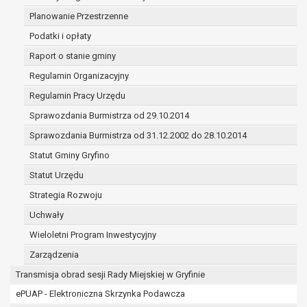
(merytorycznych), a także obowiązków i
Planowanie Przestrzenne
zadań zleconych przez instytucje
Podatki i opłaty
nadrzędne wobec Gminy;
zawarcia i realizacji umów;
Raport o stanie gminy
ochrony żywotnych interesów osoby, której
Regulamin Organizacyjny
dane dotyczą, lub innej osoby fizycznej;
Regulamin Pracy Urzędu
wykonania zadania realizowanego w
interesie publicznym lub w ramach
Sprawozdania Burmistrza od 29.10.2014
sprawowania władzy publicznej
Sprawozdania Burmistrza od 31.12.2002 do 28.10.2014
powierzonej administratorowi;
Statut Gminy Gryfino
w pozostałych przypadkach dane osobowe
przetwarzane są wyłącznie na podstawie
Statut Urzędu
wcześniej udzielonej zgody w zakresie i celu
Strategia Rozwoju
określonym w treści zgody.
Uchwały
W związku z przetwarzaniem danych w celu
wskazanym w pkt. 3, dane osobowe mogą być
Wieloletni Program Inwestycyjny
udostępniane innym upoważnionym odbiorcom lub
Zarządzenia
kategoriom odbiorców danych osobowych.
Transmisja obrad sesji Rady Miejskiej w Gryfinie
Odbiorcami mogą być:
ePUAP - Elektroniczna Skrzynka Podawcza
podmioty, które przetwarzają dane