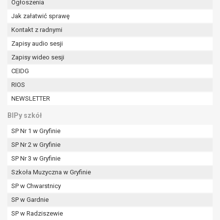
Ogłoszenia
W przypadku gdy przetwarzanie danych
osobowych odbywa się na podstawie zgody osoby
Jak załatwić sprawę
na przetwarzanie danych osobowych (art. 6 ust. 1
Kontakt z radnymi
lit a RODO), przysługuje Pani/Panu prawo do
Zapisy audio sesji
cofnięcia tej zgody w dowolnym momencie.
Zapisy wideo sesji
Cofnięcie to nie ma wpływu na zgodność
przetwarzania, którego dokonano na podstawie
CEIDG
zgody przed jej cofnięciem.
RIOS
Przysługuje Pani/Panu prawo wniesienia skargi do
NEWSLETTER
organu nadzorczego na niezgodne z prawem
przetwarzanie Pani/Pana danych osobowych
BIPy szkół
przez administratora.
SP Nr 1 w Gryfinie
Organem właściwym do wniesienia skargi jest
SP Nr 2 w Gryfinie
Prezes Urzędu Ochrony Danych Osobowych.
W zależności od sfery, w której przetwarzane są
SP Nr 3 w Gryfinie
dane osobowe, podanie danych osobowych jest
Szkoła Muzyczna w Gryfinie
dobrowolne albo jest wymogiem ustawowym lub
SP w Chwarstnicy
umownym.
Pani/Pana dane nie będą poddawane
SP w Gardnie
zautomatyzowanemu podejmowaniu decyzji, w
SP w Radziszewie