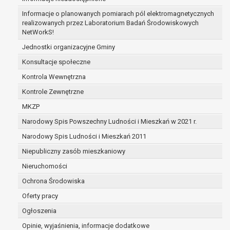
zabezpieczenia ewentualnych roszczeń, a w
Informacje o planowanych pomiarach pól elektromagnetycznych
przypadku wyrażenia zgody na przetwarzanie
realizowanych przez Laboratorium Badań Środowiskowych
danych po zakończeniu i rozliczeniu umowy, do
NetWorkS!
czasu wycofania tej zgody.
Jednostki organizacyjne Gminy
Ponadto w przypadku umów o dofinansowanie
Konsultacje społeczne
dane osobowe od momentu pozyskania
przechowywane są przez okres wynikający z
Kontrola Wewnętrzna
umowy o dofinansowanie zawartej między
Kontrole Zewnętrzne
beneficjentem a określoną instytucją, trwałości
MKZP
danego projektu i konieczności zachowania
Narodowy Spis Powszechny Ludności i Mieszkań w 2021 r.
dokumentacji projektu do celów kontrolnych.
W związku z przetwarzaniem przez
Narodowy Spis Ludności i Mieszkań 2011
administratora danych osobowych przysługuje
Niepubliczny zasób mieszkaniowy
Pani/Panu:
Nieruchomości
prawo dostępu do treści danych oraz
otrzymywania ich kopii na podstawie art. 15
Ochrona Środowiska
RODO;
Oferty pracy
prawo do żądania sprostowania danych na
Ogłoszenia
podstawie art. 16 RODO,
w przypadku gdy:
Opinie, wyjaśnienia, informacje dodatkowe