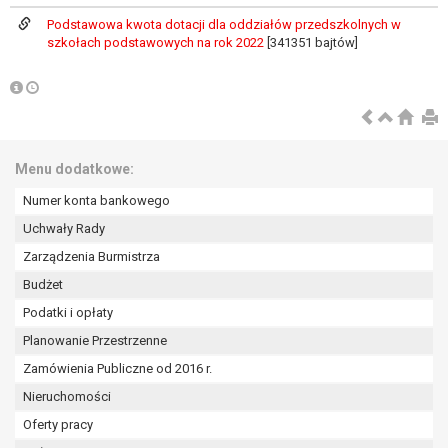
wykonania zadania realizowanego w
Podstawowa kwota dotacji dla oddziałów przedszkolnych w
interesie publicznym lub w ramach
szkołach podstawowych na rok 2022
[341351 bajtów]
sprawowania władzy publicznej
powierzonej administratorowi bądź
niezbędność przetwarzania do celów
wynikających z prawnie
uzasadnionych interesów
realizowanych przez administratora
Menu dodatkowe:
lub przez stronę trzecią.
Numer konta bankowego
Z przyczyn związanych z Pani/Pana
szczególną sytuacją. W razie wniesienia
Uchwały Rady
sprzeciwu, administrator nie może już
Zarządzenia Burmistrza
przetwarzać tych danych osobowych, chyba
Budżet
że wykaże on istnienie ważnych prawnie
Podatki i opłaty
uzasadnionych podstaw do przetwarzania,
nadrzędnych wobec interesów, praw i
Planowanie Przestrzenne
wolności osoby, której dane dotyczą, lub
Zamówienia Publiczne od 2016 r.
podstaw do ustalenia, dochodzenia lub
Nieruchomości
obrony roszczeń.
Oferty pracy