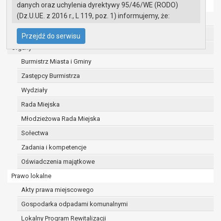
danych oraz uchylenia dyrektywy 95/46/WE (RODO)
Ochrona danych osobowych
(Dz.U.UE. z 2016 r., L 119, poz. 1) informujemy, że:
Urząd Miasta i Gminy w Gryfinie
Administratorem Pani/Pana danych osobowych
Straż Miejska
Przejdź do serwisu
jest:
Organy
Burmistrz Miasta i Gminy Gryfino
Burmistrz Miasta i Gminy
ul. 1 Maja 16
74 -100 Gryfino
Zastępcy Burmistrza
telefon: 91 416 20 11
Wydziały
e-mail:
burmistrz@gryfino.pl
Rada Miejska
Dane kontaktowe Inspektora Ochrony Danych:
telefon: 91 416 20 11
Młodzieżowa Rada Miejska
e-mail:
iod@gryfino.pl
Sołectwa
Pani/Pana dane osobowe przetwarzane są
Zadania i kompetencje
zgodnie z obowiązującymi przepisami prawa w
celu:
Oświadczenia majątkowe
realizacji zadań wynikających z przepisów
Prawo lokalne
prawa, a w szczególności ustawy z dnia 8
Akty prawa miejscowego
marca 1990 r. o samorządzie gminnym
Gospodarka odpadami komunalnymi
(Dz.U. z 2017r., poz. 1875 ze zm.) oraz z
szeregu ustaw kompetencyjnych
Lokalny Program Rewitalizacji